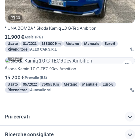
30
" UNA BOMBA " Skoda Kamiq 1.0 G-Tec Ambition
11.900 €
Assisi
(
PG
)
Usato
01/2021
153000 Km
Metano
Manuale
Euro 6
Rivenditore
ALEX CAR S.R.L
20
Škoda Kamiq 1.0 G-TEC 90cv Ambition
15.200 €
Prevalle
(
BS
)
Usato
05/2022
75055 Km
Metano
Manuale
Euro 6
Rivenditore
Autovalle srl
Più cercati
Correlati
Richerche simili
Suggerimenti
Ricerche consigliate
peugeot 2008 km 0
jeep km 0 auto
auto usate reggio