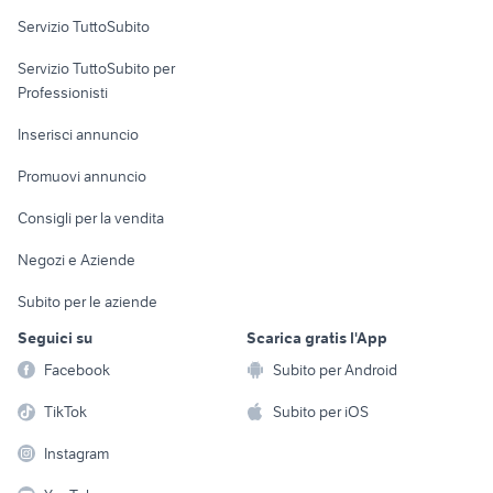
Servizio TuttoSubito
elettronica
per la casa e la
sports e hobby
Servizio TuttoSubito per
persona
Informatica
Animali
Professionisti
Arredamento e
Console e
Accessori per
Casalinghi
Inserisci annuncio
Videogiochi
animali
Elettrodomestici
Promuovi annuncio
Audio/Video
Musica e Film
Giardino e Fai da te
Consigli per la vendita
Fotografia
Libri e Riviste
Abbigliamento e
Negozi e Aziende
Telefonia
Strumenti Musicali
Accessori
Subito per le aziende
Sports
Tutto per i bambini
Seguici su
Scarica gratis l'App
Biciclette
Facebook
Subito per Android
Collezionismo
TikTok
Subito per iOS
Instagram