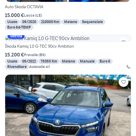
Auto Skoda OCTAVIA
15.000 €
Lecce
(
LE
)
Usato
09/2020
210000 Km
Metano
Sequenziale
Euro 6d-TEMP
Vetrina
Škoda Kamiq 1.0 G-TEC 90cv Ambition
15.200 €
Prevalle
(
BS
)
Usato
05/2022
75055 Km
Metano
Manuale
Euro 6
Rivenditore
Autovalle srl