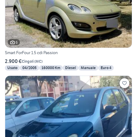
6
Smart ForFour 1.5 cdi Passion
2.900 €
Cingoli
(
MC
)
Usato
04/2005
160000 Km
Diesel
Manuale
Euro 4