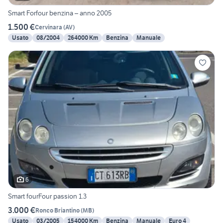
Smart Forfour benzina – anno 2005
1.500 €
Cervinara
(
AV
)
Usato
08/2004
264000 Km
Benzina
Manuale
6
Smart fourFour passion 1.3
3.000 €
Ronco Briantino
(
MB
)
Usato
03/2005
154000 Km
Benzina
Manuale
Euro 4