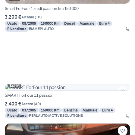
Smart ForFour 1.5 cdi passion km 150.000
3.200 €
Alcamo
(
TP
)
Usato
08/2005
150000 Km
Diesel
Manuale
Euro 4
Rivenditore
EMMEPI AUTO
19
SMART ForFour 1.1 passion
2.400 €
Arezzo
(
AR
)
Usato
03/2005
169000 Km
Benzina
Manuale
Euro 4
Rivenditore
PERLAUTO MOTIVE SOLUTIONS