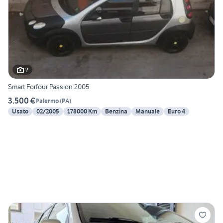
2
Smart Forfour Passion 2005
3.500 €
Palermo
(
PA
)
Usato
02/2005
178000 Km
Benzina
Manuale
Euro 4