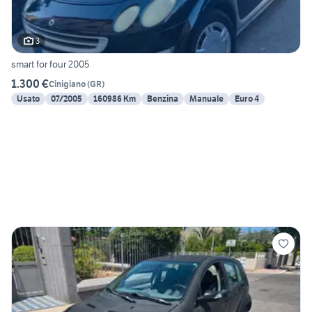
3
smart for four 2005
1.300 €
Cinigiano
(
GR
)
Usato
07/2005
160986 Km
Benzina
Manuale
Euro 4