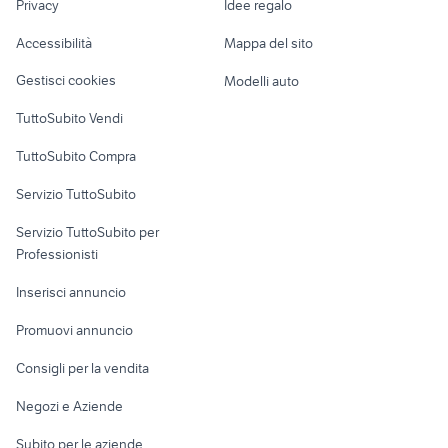
Privacy
Idee regalo
Garage e box
volkswagen Teramo provincia
auto Torrecuso
Caravan e Camper
Accessibilità
Mappa del sito
Loft, mansarde e
Veicoli commerciali
altro
Gestisci cookies
Modelli auto
Case vacanza
TuttoSubito Vendi
Uffici e Locali
TuttoSubito Compra
commerciali
Servizio TuttoSubito
elettronica
per la casa e la
sports e hobby
Servizio TuttoSubito per
persona
Informatica
Animali
Professionisti
Arredamento e
Console e
Accessori per
Casalinghi
Inserisci annuncio
Videogiochi
animali
Elettrodomestici
Promuovi annuncio
Audio/Video
Musica e Film
Giardino e Fai da te
Consigli per la vendita
Fotografia
Libri e Riviste
Abbigliamento e
Negozi e Aziende
Telefonia
Strumenti Musicali
Accessori
Subito per le aziende