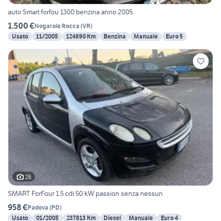
auto Smart forfou 1300 benzina anno 2005
1.500 €
Nogarole Rocca
(
VR
)
Usato
11/2005
124890 Km
Benzina
Manuale
Euro 5
26
SMART ForFour 1.5 cdi 50 kW passion senza nessun
958 €
Padova
(
PD
)
Usato
01/2005
237813 Km
Diesel
Manuale
Euro 4