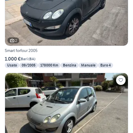
2
Smart forfour 2005
1.000 €
Bari
(
BA
)
Usato
09/2005
178000 Km
Benzina
Manuale
Euro 4