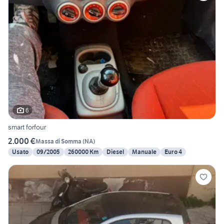
6
smart forfour
2.000 €
Massa di Somma
(
NA
)
Usato
09/2005
260000 Km
Diesel
Manuale
Euro 4