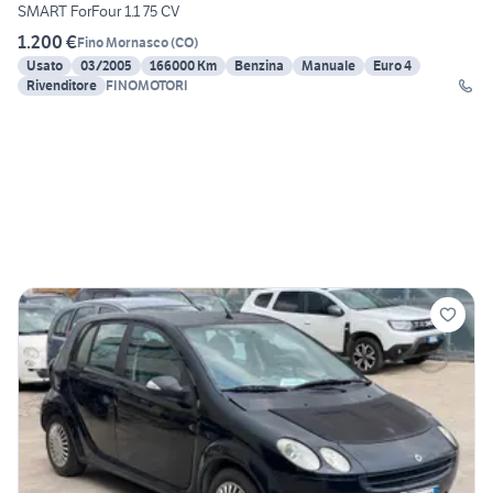
SMART ForFour 1.1 75 CV
1.200 €
Fino Mornasco
(
CO
)
Usato
03/2005
166000 Km
Benzina
Manuale
Euro 4
Rivenditore
FINOMOTORI