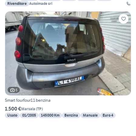
Rivenditore
Autoimade srl
6
Smart fourfour1.1 benzina
1.500 €
Marsala
(
TP
)
Usato
01/2005
145000 Km
Benzina
Manuale
Euro 4