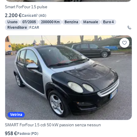
Smart ForFour 1.5 pulse
2.200 €
Canicatti'
(
AG
)
Usato
07/2005
200000 Km
Benzina
Manuale
Euro 4
Rivenditore
F.CAR
Vetrina
SMART ForFour 1.5 cdi 50 kW passion senza nessun
958 €
Padova
(
PD
)