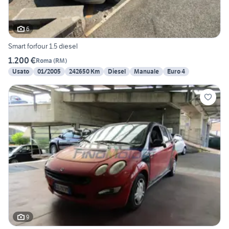
6
Smart forfour 1.5 diesel
1.200 €
Roma
(
RM
)
Usato
01/2005
242650 Km
Diesel
Manuale
Euro 4
9