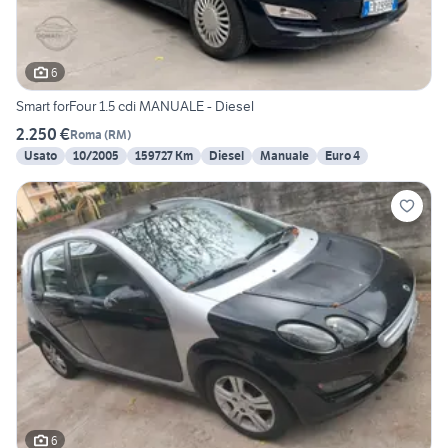
6
Smart forFour 1.5 cdi MANUALE - Diesel
2.250 €
Roma
(
RM
)
Usato
10/2005
159727 Km
Diesel
Manuale
Euro 4
6