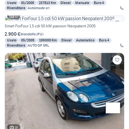
Usato
01/2005
237813 Km
Diesel
Manuale
Euro 4
Rivenditore
Autoimade srl
12
Smart ForFour 1.5 cdi 50 kW passion Neopatent 2005
2.900 €
Mondolfo
(
PU
)
Usato
05/2005
199000 Km
Diesel
Automatico
Euro 4
Rivenditore
AUTO GP SRL
16