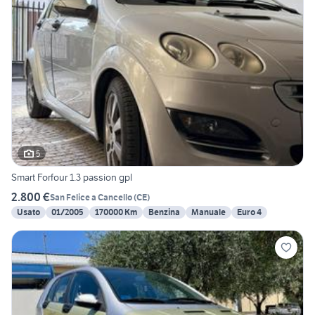
5
Smart Forfour 1.3 passion gpl
2.800 €
San Felice a Cancello
(
CE
)
Usato
01/2005
170000 Km
Benzina
Manuale
Euro 4