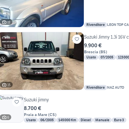
11
Rivenditore
LEON TOP CAR
Suzuki Jimny 1.3i 16V 
9.900 €
Brescia
(
BS
)
Usato
07/2005
12300
15
Rivenditore
NAZ AUTO
Suzuki jimny
8.700 €
Praia a Mare
(
CS
)
6
Usato
06/2005
145000 Km
Diesel
Manuale
Euro 3