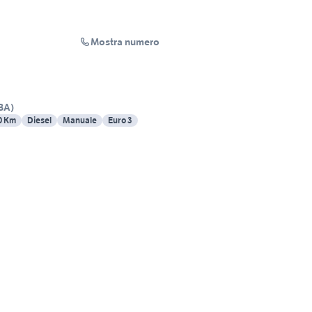
Mostra numero
BA
)
0 Km
Diesel
Manuale
Euro 3