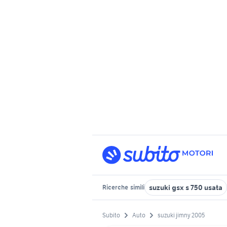
suzuki gsx s 750 usata
Ricerche
simili
Subito
Auto
suzuki jimny 2005