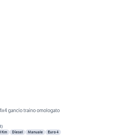
 4x4 gancio traino omologato
R
)
0 Km
Diesel
Manuale
Euro 4