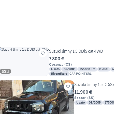
Suzuki Jimny 1.5 DDiS cat 4WD
7.800 €
Cosenza
(
CS
)
Usato
06/2005
255000 Km
Diesel
M
12
Rivenditore
CAR POINT SRL
Suzuki Jimny 1.5 DDiS
11.900 €
Sassari
(
SS
)
Usato
09/2005
17700