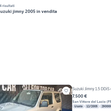
4 risultati
uzuki jimny 2005 in vendita
Suzuki Jimny 1.5 DDiS
7.500 €
San Vittore del Lazio
(
F
Usato
12/2005
29000