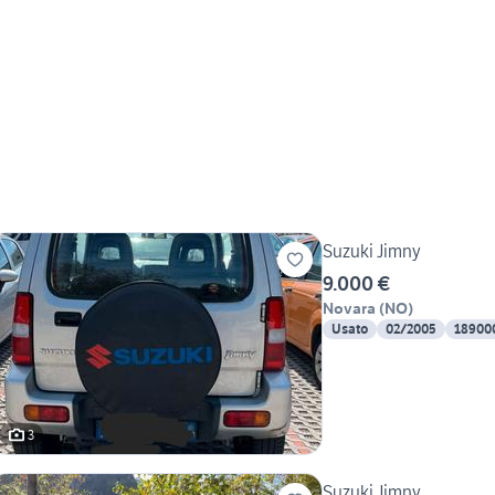
Suzuki Jimny
9.000 €
Novara
(
NO
)
Usato
02/2005
18900
3
Suzuki Jimny