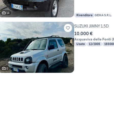
14
Rivenditore
GEMA S.R.L.
SUZUKI JIMNY 1.5D
10.000 €
Acquaviva delle Fonti
(
Usato
12/2005
19300
6