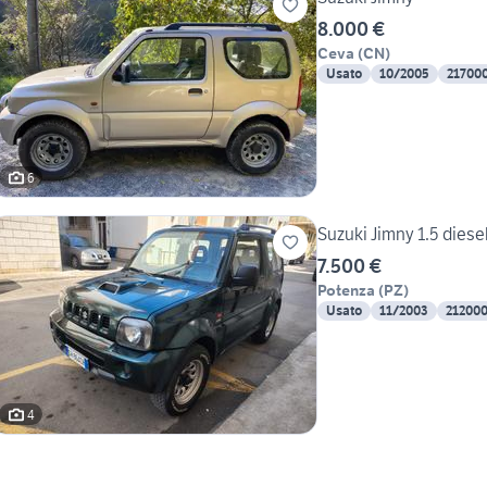
8.000 €
Ceva
(
CN
)
Usato
10/2005
21700
6
Suzuki Jimny 1.5 diesel
7.500 €
Potenza
(
PZ
)
Usato
11/2003
21200
4