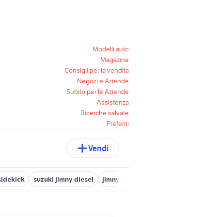
Modelli auto
Magazine
Consigli per la vendita
Negozi e Aziende
Subito per le Aziende
Assistenza
Ricerche salvate
Preferiti
Vendi
sidekick
suzuki jimny diesel
jimny 2015
jimny auto Brescia pro