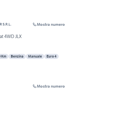
Mostra numero
 S.R.L.
cat 4WD JLX
0 Km
Benzina
Manuale
Euro 4
Mostra numero