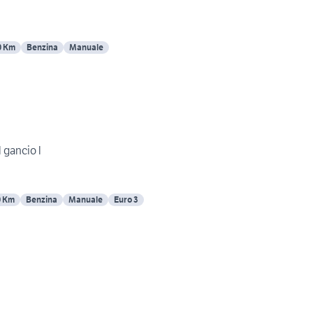
0 Km
Benzina
Manuale
 gancio l
0 Km
Benzina
Manuale
Euro 3