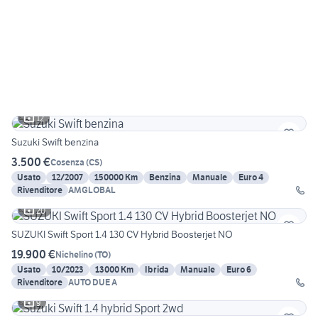
12
Suzuki Swift benzina
3.500 €
Cosenza
(
CS
)
Usato
12/2007
150000 Km
Benzina
Manuale
Euro 4
Rivenditore
AMGLOBAL
20
SUZUKI Swift Sport 1.4 130 CV Hybrid Boosterjet NO
19.900 €
Nichelino
(
TO
)
Usato
10/2023
13000 Km
Ibrida
Manuale
Euro 6
Rivenditore
AUTO DUE A
9