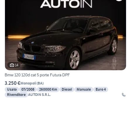
14
Bmw 120 120d cat 5 porte Futura DPF
3.250 €
Monopoli
(
BA
)
Usato
07/2008
260000 Km
Diesel
Manuale
Euro 4
Rivenditore
AUTOIN S.R.L.