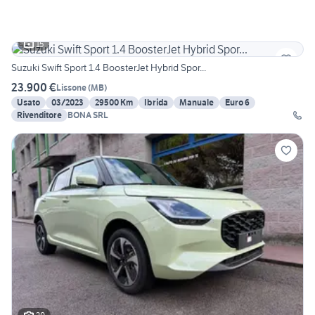
15
Suzuki Swift Sport 1.4 BoosterJet Hybrid Spor...
23.900 €
Lissone
(
MB
)
Usato
03/2023
29500 Km
Ibrida
Manuale
Euro 6
Rivenditore
BONA SRL