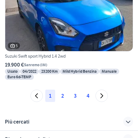
5
Suzuki Swift sport Hybrid 1.4 2wd
19.900 €
Sanremo
(
IM
)
Usato
04/2022
23200 Km
Mild Hybrid Benzina
Manuale
Euro 6d-TEMP
1
2
3
4
Più cercati
Correlati
Richerche simili
Suggerimenti