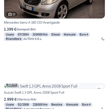
10
Mercedes-benz A 180 CDI Avantgarde
1.399 €
Monopoli
(
BA
)
Usato
07/2004
230000 Km
Diesel
Manuale
Euro 4
Rivenditore
AUTOIN S.R.L.
20
Suzuki Swift 1.3 GPL Anno 2008 Sport Full
2.999 €
Villaricca
(
NA
)
Usato
02/2008
228000 Km
Benzina
Manuale
Euro 4
Rivenditore
Auto import Export s.r.l.