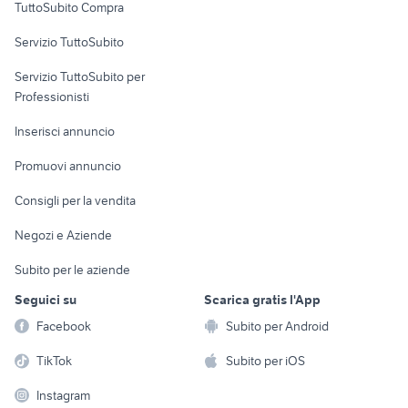
TuttoSubito Compra
commerciali
Servizio TuttoSubito
elettronica
per la casa e la
sports e hobby
Servizio TuttoSubito per
persona
Informatica
Animali
Professionisti
Arredamento e
Console e
Accessori per
Casalinghi
Inserisci annuncio
Videogiochi
animali
Elettrodomestici
Promuovi annuncio
Audio/Video
Musica e Film
Giardino e Fai da te
Consigli per la vendita
Fotografia
Libri e Riviste
Abbigliamento e
Negozi e Aziende
Telefonia
Strumenti Musicali
Accessori
Subito per le aziende
Sports
Tutto per i bambini
Seguici su
Scarica gratis l'App
Biciclette
Facebook
Subito per Android
Collezionismo
TikTok
Subito per iOS
Instagram