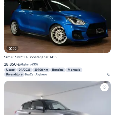
30
Suzuki Swift 1.4 Boosterjet #11413
18.850 €
Alghero
(
SS
)
Usato
04/2021
29700 Km
Benzina
Manuale
Rivenditore
TuaCar Alghero