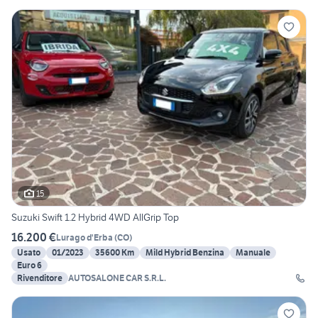
15
Suzuki Swift 1.2 Hybrid 4WD AllGrip Top
16.200 €
Lurago d'Erba
(
CO
)
Usato
01/2023
35600 Km
Mild Hybrid Benzina
Manuale
Euro 6
Rivenditore
AUTOSALONE CAR S.R.L.