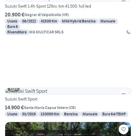
Suzuki Swift 1.4h Sport 129cv. km 41.500. full led
20.900 €
Negrar di Valpolicella
(
VR
)
Usato
06/2022
41500 Km
Mild Hybrid Benzina
Manuale
Euro 6
Rivenditore
MG MULTICAR SRLS
6
Suzuki Swift Sport
14.900 €
Santa Maria Capua Vetere
(
CE
)
Usato
01/2019
130000 Km
Benzina
Manuale
Euro 6d-TEMP