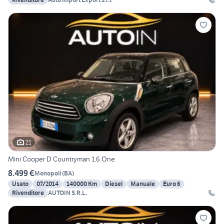
21
Mini Cooper D Countryman 1.6 One
8.499 €
Monopoli
(
BA
)
Usato
07/2014
140000 Km
Diesel
Manuale
Euro 6
Rivenditore
AUTOIN S.R.L.