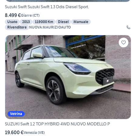
Suzuki Swift Suzuki Swift 1.3 Ddis Diesel Sport.
8.499 €
Giarre
(
CT
)
Usato
2013
119000 Km
Diesel
Manuale
Rivenditore
NUOVA MAURIZIOAUTO
Vetrina
SUZUKI Swift 1.2 TOP HYBRID 4WD NUOVO MODELLO P
19.600 €
Venezia
(
VE
)