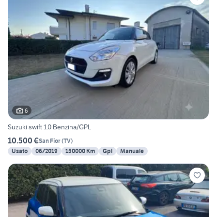
6
Suzuki swift 1.0 Benzina/GPL
10.500 €
San Fior
(
TV
)
Usato
06/2019
150000 Km
Gpl
Manuale