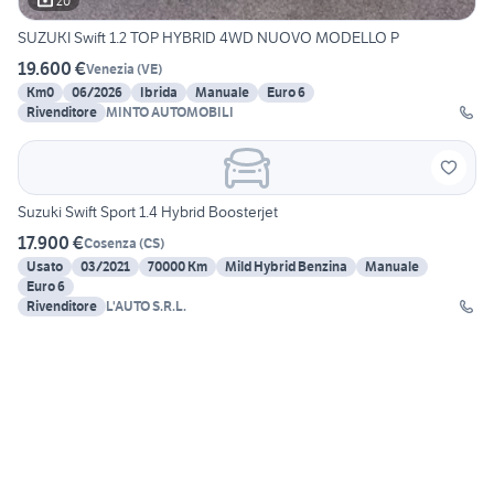
20
SUZUKI Swift 1.2 TOP HYBRID 4WD NUOVO MODELLO P
19.600 €
Venezia
(
VE
)
Km0
06/2026
Ibrida
Manuale
Euro 6
Rivenditore
MINTO AUTOMOBILI
Suzuki Swift Sport 1.4 Hybrid Boosterjet
17.900 €
Cosenza
(
CS
)
Usato
03/2021
70000 Km
Mild Hybrid Benzina
Manuale
Euro 6
Rivenditore
L'AUTO S.R.L.