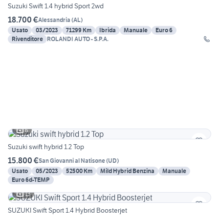
Suzuki Swift 1.4 hybrid Sport 2wd
18.700 €
Alessandria
(
AL
)
Usato
03/2023
71299 Km
Ibrida
Manuale
Euro 6
Rivenditore
ROLANDI AUTO - S.P.A.
6
Suzuki swift hybrid 1.2 Top
15.800 €
San Giovanni al Natisone
(
UD
)
Usato
05/2023
52500 Km
Mild Hybrid Benzina
Manuale
Euro 6d-TEMP
13
SUZUKI Swift Sport 1.4 Hybrid Boosterjet