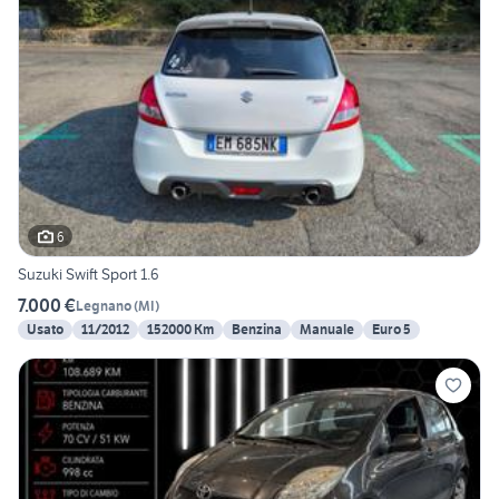
6
Suzuki Swift Sport 1.6
7.000 €
Legnano
(
MI
)
Usato
11/2012
152000 Km
Benzina
Manuale
Euro 5