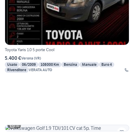
Toyota Yaris 1.0 5 porte Cool
5.400 €
Verona
(
VR
)
Usato
06/2009
108000 Km
Benzina
Manuale
Euro 4
Rivenditore
VERATA AUTO
14