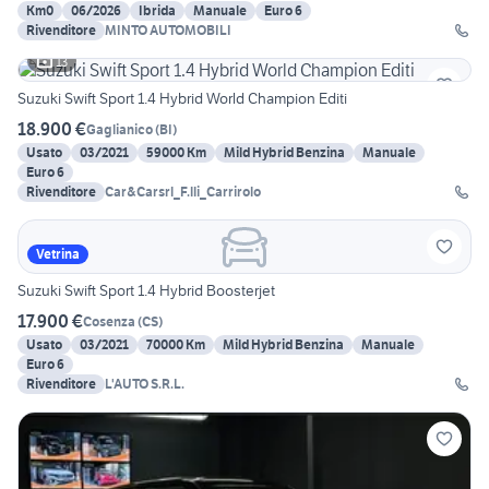
Km0
06/2026
Ibrida
Manuale
Euro 6
Rivenditore
MINTO AUTOMOBILI
13
Suzuki Swift Sport 1.4 Hybrid World Champion Editi
18.900 €
Gaglianico
(
BI
)
Usato
03/2021
59000 Km
Mild Hybrid Benzina
Manuale
Euro 6
Rivenditore
Car&Carsrl_F.lli_Carrirolo
Vetrina
Suzuki Swift Sport 1.4 Hybrid Boosterjet
17.900 €
Cosenza
(
CS
)
Usato
03/2021
70000 Km
Mild Hybrid Benzina
Manuale
Euro 6
Rivenditore
L'AUTO S.R.L.