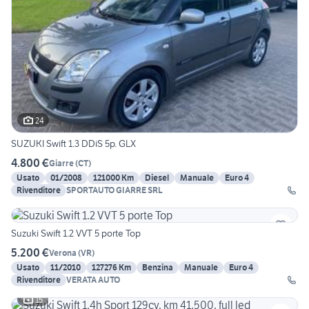
24
SUZUKI Swift 1.3 DDiS 5p. GLX
4.800 €
Giarre
(
CT
)
Usato
01/2008
121000 Km
Diesel
Manuale
Euro 4
Rivenditore
SPORTAUTO GIARRE SRL
Suzuki Swift 1.2 VVT 5 porte Top
5.200 €
Verona
(
VR
)
Usato
11/2010
127276 Km
Benzina
Manuale
Euro 4
Rivenditore
VERATA AUTO
15