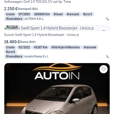
Volkswagen Golf 1.9 TDI/101 CV cat 5p. Time
2.250 €
Monopoli
(
BA
)
Usato
07/2003
200000 Km
Diesel
Manuale
Euro 3
Rivenditore
AUTOIN S.R.L.
18
Suzuki Swift Sport 1.4 Hybrid Boosterjet - Unico p
18.400 €
Roma
(
RM
)
Usato
02/2022
43187 Km
Mild Hybrid Benzina
Manuale
Euro 6
Rivenditore
Autoin Roma S.r.l.