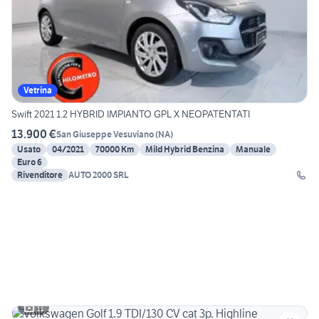
Vetrina
Swift 2021 1.2 HYBRID IMPIANTO GPL X NEOPATENTATI
13.900 €
San Giuseppe Vesuviano
(
NA
)
Usato
04/2021
70000 Km
Mild Hybrid Benzina
Manuale
Euro 6
Rivenditore
AUTO 2000 SRL
11