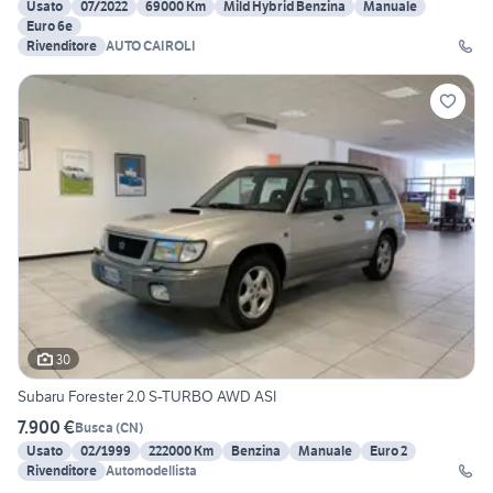
Usato
07/2022
69000 Km
Mild Hybrid Benzina
Manuale
Euro 6e
Rivenditore
AUTO CAIROLI
30
Subaru Forester 2.0 S-TURBO AWD ASI
7.900 €
Busca
(
CN
)
Usato
02/1999
222000 Km
Benzina
Manuale
Euro 2
Rivenditore
Automodellista