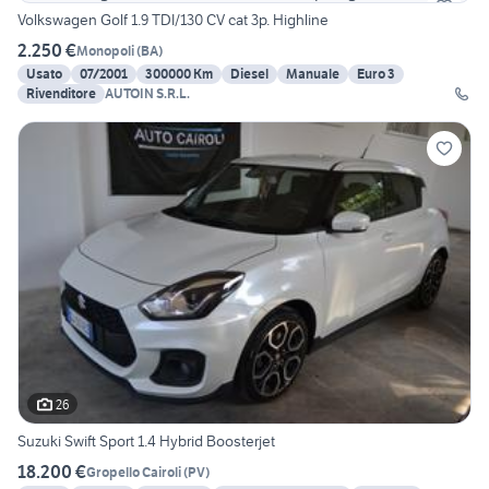
Volkswagen Golf 1.9 TDI/130 CV cat 3p. Highline
2.250 €
Monopoli
(
BA
)
Usato
07/2001
300000 Km
Diesel
Manuale
Euro 3
Rivenditore
AUTOIN S.R.L.
26
Suzuki Swift Sport 1.4 Hybrid Boosterjet
18.200 €
Gropello Cairoli
(
PV
)