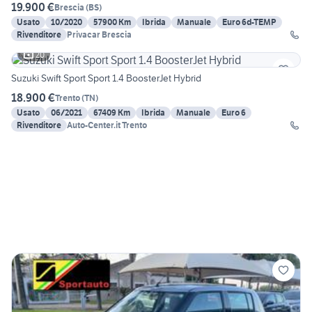
19.900 €
Brescia
(
BS
)
Usato
10/2020
57900 Km
Ibrida
Manuale
Euro 6d-TEMP
Rivenditore
Privacar Brescia
20
Suzuki Swift Sport Sport 1.4 BoosterJet Hybrid
18.900 €
Trento
(
TN
)
Usato
06/2021
67409 Km
Ibrida
Manuale
Euro 6
Rivenditore
Auto-Center.it Trento