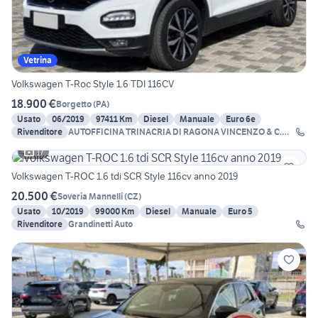
Vetrina
Volkswagen T-Roc Style 1.6 TDI 116CV
18.900 €
Borgetto
(
PA
)
Usato
06/2019
97411 Km
Diesel
Manuale
Euro 6e
Rivenditore
AUTOFFICINA TRINACRIA DI RAGONA VINCENZO & C.
SNC
17
Volkswagen T-ROC 1.6 tdi SCR Style 116cv anno 2019
20.500 €
Soveria Mannelli
(
CZ
)
Usato
10/2019
99000 Km
Diesel
Manuale
Euro 5
Rivenditore
Grandinetti Auto