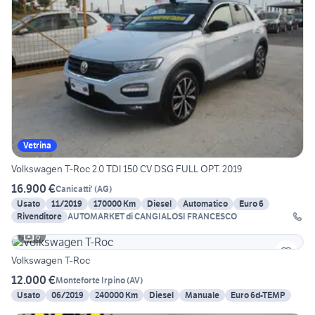
Vetrina
Volkswagen T-Roc 2.0 TDI 150 CV DSG FULL OPT. 2019
16.900 €
Canicatti'
(
AG
)
Usato
11/2019
170000 Km
Diesel
Automatico
Euro 6
Rivenditore
AUTOMARKET di CANGIALOSI FRANCESCO
6
Volkswagen T-Roc
12.000 €
Monteforte Irpino
(
AV
)
Usato
06/2019
240000 Km
Diesel
Manuale
Euro 6d-TEMP