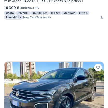
Volkswagen T-Roc 1.6 TDI SCR Business BlueMotion T
16.300 €
Taurianova
(
RC
)
Usato
09/2019
140000 Km
Diesel
Manuale
Euro 6
Rivenditore
New Cars Taurianova