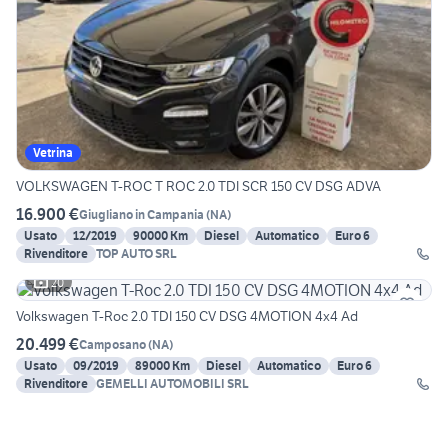
Vetrina
VOLKSWAGEN T-ROC T ROC 2.0 TDI SCR 150 CV DSG ADVA
16.900 €
Giugliano in Campania
(
NA
)
Usato
12/2019
90000 Km
Diesel
Automatico
Euro 6
Rivenditore
TOP AUTO SRL
20
Volkswagen T-Roc 2.0 TDI 150 CV DSG 4MOTION 4x4 Ad
20.499 €
Camposano
(
NA
)
Usato
09/2019
89000 Km
Diesel
Automatico
Euro 6
Rivenditore
GEMELLI AUTOMOBILI SRL