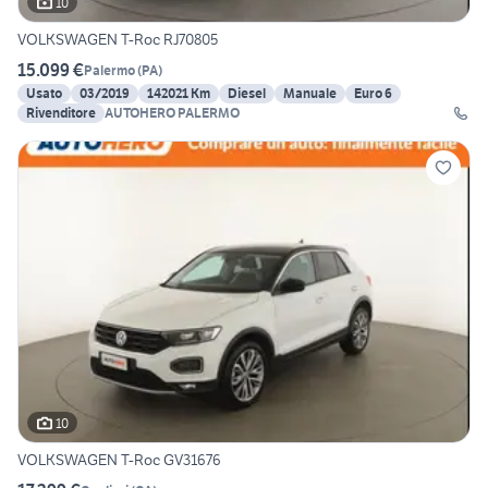
10
VOLKSWAGEN T-Roc RJ70805
15.099 €
Palermo
(
PA
)
Usato
03/2019
142021 Km
Diesel
Manuale
Euro 6
Rivenditore
AUTOHERO PALERMO
10
VOLKSWAGEN T-Roc GV31676