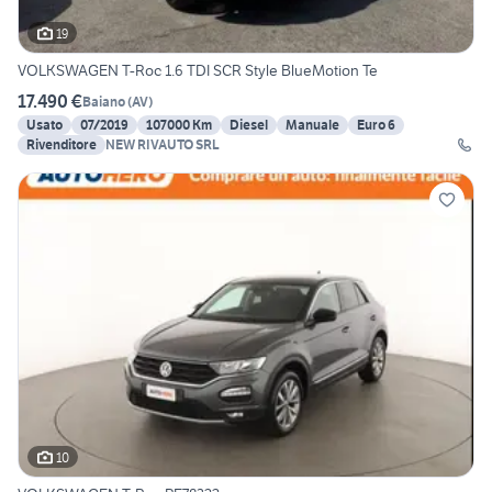
19
VOLKSWAGEN T-Roc 1.6 TDI SCR Style BlueMotion Te
17.490 €
Baiano
(
AV
)
Usato
07/2019
107000 Km
Diesel
Manuale
Euro 6
Rivenditore
NEW RIVAUTO SRL
10