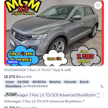
Vetrina
VOLKSWAGEN T-Roc 1.5 TSI ACT Style R-LINE
18.670 €
Erba
(
CO
)
Usato
04/2019
86300 Km
Benzina
Manuale
Euro 6
Rivenditore
AUTO DRIVE MGM
18
Volkswagen T-Roc 1.6 TDI SCR Advanced BlueMotion T