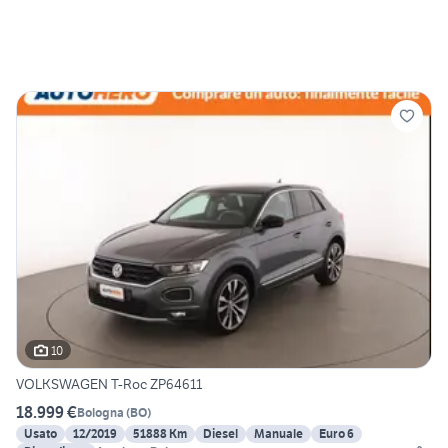
10
VOLKSWAGEN T-Roc ZP64611
18.999 €
Bologna
(
BO
)
Usato
12/2019
51888 Km
Diesel
Manuale
Euro 6