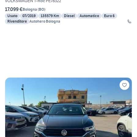
VOLKSWAGEN T-Roc PE78322
17.099 €
Bologna
(
BO
)
Usato
07/2019
135579 Km
Diesel
Automatico
Euro 6
Rivenditore
Autohero Bologna