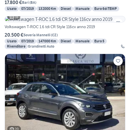
17.800 €
Bari
(
BA
)
Usato
07/2019
132000 Km
Diesel
Manuale
Euro 6d-TEMP
18
Volkswagen T-ROC 1.6 tdi CR Style 116cv anno 2019
20.500 €
Soveria Mannelli
(
CZ
)
Usato
07/2019
147000 Km
Diesel
Manuale
Euro 5
Rivenditore
Grandinetti Auto
20