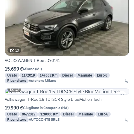
10
VOLKSWAGEN T-Roc JD90141
15.699 €
Milano
(
MI
)
Usato
11/2019
147652 Km
Diesel
Manuale
Euro 6
Rivenditore
Autohero Milano
10
Volkswagen T-Roc 1.6 TDI SCR Style BlueMotion Tech
19.990 €
Giugliano in Campania
(
NA
)
Usato
06/2019
128000 Km
Diesel
Manuale
Euro 6
Rivenditore
AUTOCONTE SRLS