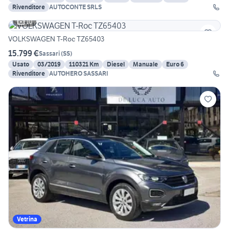
Rivenditore
AUTOCONTE SRLS
10
VOLKSWAGEN T-Roc TZ65403
15.799 €
Sassari
(
SS
)
Usato
03/2019
110321 Km
Diesel
Manuale
Euro 6
Rivenditore
AUTOHERO SASSARI
Vetrina