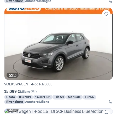
Rivenditore
Autohero Bologna
10
VOLKSWAGEN T-Roc RJ70805
15.099 €
Milano
(
MI
)
Usato
03/2019
142021 Km
Diesel
Manuale
Euro 6
Rivenditore
Autohero Milano
23