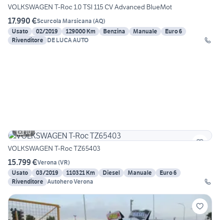
VOLKSWAGEN T-Roc 1.0 TSI 115 CV Advanced BlueMot
17.990 €
Scurcola Marsicana
(
AQ
)
Usato
02/2019
129000 Km
Benzina
Manuale
Euro 6
Rivenditore
DE LUCA AUTO
10
VOLKSWAGEN T-Roc TZ65403
15.799 €
Verona
(
VR
)
Usato
03/2019
110321 Km
Diesel
Manuale
Euro 6
Rivenditore
Autohero Verona