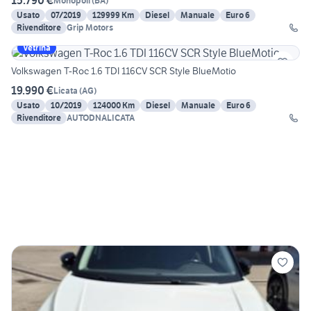
15.790 €
Monopoli
(
BA
)
Usato
07/2019
129999 Km
Diesel
Manuale
Euro 6
Rivenditore
Grip Motors
Vetrina
Volkswagen T-Roc 1.6 TDI 116CV SCR Style BlueMotio
19.990 €
Licata
(
AG
)
Usato
10/2019
124000 Km
Diesel
Manuale
Euro 6
Rivenditore
AUTODNALICATA