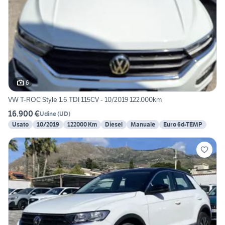
6
VW T-ROC Style 1.6 TDI 115CV - 10/2019 122.000km
16.900 €
Udine
(
UD
)
Usato
10/2019
122000 Km
Diesel
Manuale
Euro 6d-TEMP