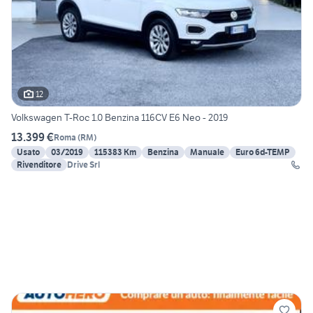
12
Volkswagen T-Roc 1.0 Benzina 116CV E6 Neo - 2019
13.399 €
Roma
(
RM
)
Usato
03/2019
115383 Km
Benzina
Manuale
Euro 6d-TEMP
Rivenditore
Drive Srl