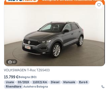
10
VOLKSWAGEN T-Roc TZ65403
15.799 €
Bologna
(
BO
)
Usato
03/2019
110321 Km
Diesel
Manuale
Euro 6
Rivenditore
Autohero Bologna