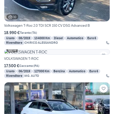
30
Volkswagen T-Roc 2.0 TDI SCR 150 CV DSG Advanced B
18.990 €
Taranto
(
TA
)
Usato
08/2019
134000 Km
Diesel
Automatico
Euro 6
Rivenditore
CHIRICO ALESSANDRO
14
VOLKSWAGEN T-ROC
17.500 €
Caccamo
(
PA
)
Usato
06/2019
127000 Km
Benzina
Automatico
Euro 6
Rivenditore
MG. AUTO