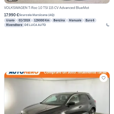
VOLKSWAGEN T-Roc 1.0 TSI 115 CV Advanced BlueMot
17.990 €
Scurcola Marsicana
(
AQ
)
Usato
02/2019
129000 Km
Benzina
Manuale
Euro 6
Rivenditore
DE LUCA AUTO