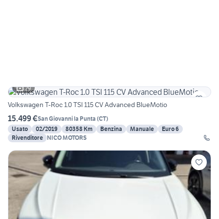
29
Volkswagen T-Roc 1.0 TSI 115 CV Advanced BlueMotio
15.499 €
San Giovanni la Punta
(
CT
)
Usato
02/2019
80358 Km
Benzina
Manuale
Euro 6
Rivenditore
NICO MOTORS