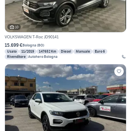
10
VOLKSWAGEN T-Roc JD90141
15.699 €
Bologna
(
BO
)
Usato
11/2019
147652 Km
Diesel
Manuale
Euro 6
Rivenditore
Autohero Bologna