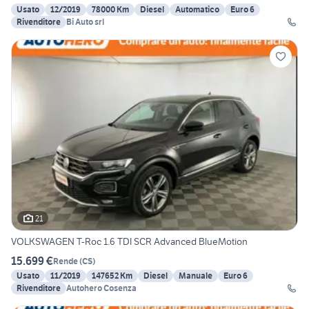
Usato
12/2019
78000 Km
Diesel
Automatico
Euro 6
Rivenditore
Bi Auto srl
21
VOLKSWAGEN T-Roc 1.6 TDI SCR Advanced BlueMotion
15.699 €
Rende
(
CS
)
Usato
11/2019
147652 Km
Diesel
Manuale
Euro 6
Rivenditore
Autohero Cosenza