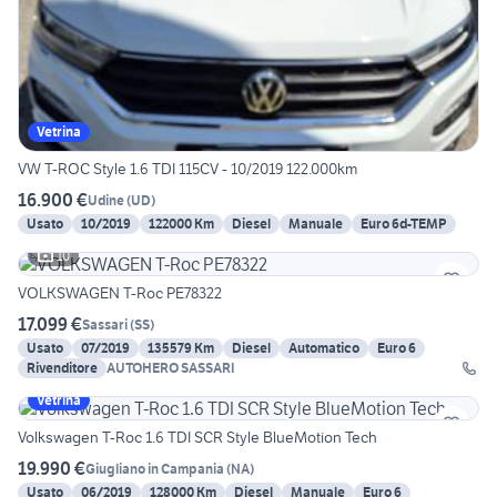
Vetrina
VW T-ROC Style 1.6 TDI 115CV - 10/2019 122.000km
16.900 €
Udine
(
UD
)
Usato
10/2019
122000 Km
Diesel
Manuale
Euro 6d-TEMP
10
VOLKSWAGEN T-Roc PE78322
17.099 €
Sassari
(
SS
)
Usato
07/2019
135579 Km
Diesel
Automatico
Euro 6
Rivenditore
AUTOHERO SASSARI
Vetrina
Volkswagen T-Roc 1.6 TDI SCR Style BlueMotion Tech
19.990 €
Giugliano in Campania
(
NA
)
Usato
06/2019
128000 Km
Diesel
Manuale
Euro 6