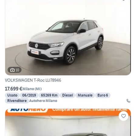
10
VOLKSWAGEN T-Roc LU78946
17.699 €
Milano
(
MI
)
Usato
06/2019
65269 Km
Diesel
Manuale
Euro 6
Rivenditore
Autohero Milano