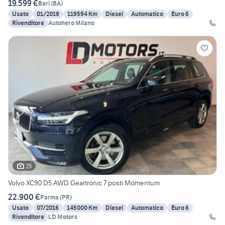
19.599 €
Bari
(
BA
)
Usato
01/2019
119594 Km
Diesel
Automatico
Euro 6
Rivenditore
Autohero Milano
25
Volvo XC90 D5 AWD Geartronic 7 posti Momentum
22.900 €
Parma
(
PR
)
Usato
07/2016
145000 Km
Diesel
Automatico
Euro 6
Rivenditore
LD Motors