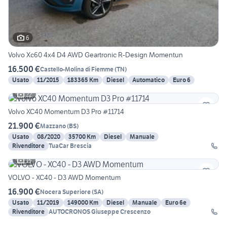
6
Volvo Xc60 4x4 D4 AWD Geartronic R-Design Momentun
16.500 €
Castello-Molina di Fiemme
(
TN
)
Usato
11/2015
183365 Km
Diesel
Automatico
Euro 6
22
Volvo XC40 Momentum D3 Pro #11714
21.900 €
Mazzano
(
BS
)
Usato
08/2020
35700 Km
Diesel
Manuale
Rivenditore
TuaCar Brescia
15
VOLVO - XC40 - D3 AWD Momentum
16.900 €
Nocera Superiore
(
SA
)
Usato
11/2019
149000 Km
Diesel
Manuale
Euro 6e
Rivenditore
AUTOCRONOS Giuseppe Crescenzo