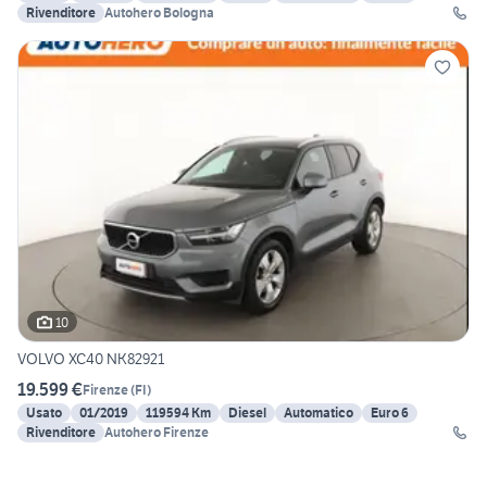
Rivenditore
Autohero Bologna
10
VOLVO XC40 NK82921
19.599 €
Firenze
(
FI
)
Usato
01/2019
119594 Km
Diesel
Automatico
Euro 6
Rivenditore
Autohero Firenze