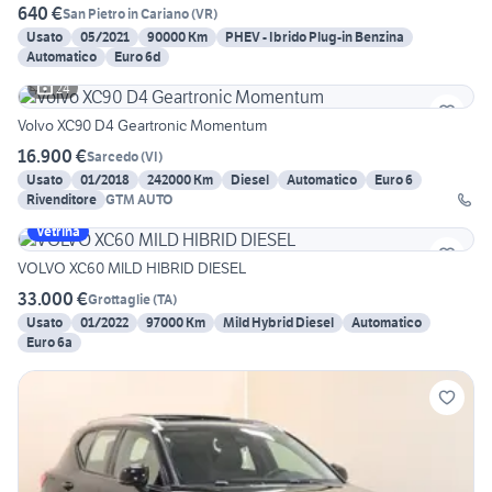
640 €
San Pietro in Cariano
(
VR
)
Usato
05/2021
90000 Km
PHEV - Ibrido Plug-in Benzina
Automatico
Euro 6d
24
Volvo XC90 D4 Geartronic Momentum
16.900 €
Sarcedo
(
VI
)
Usato
01/2018
242000 Km
Diesel
Automatico
Euro 6
Rivenditore
GTM AUTO
Vetrina
VOLVO XC60 MILD HIBRID DIESEL
33.000 €
Grottaglie
(
TA
)
Usato
01/2022
97000 Km
Mild Hybrid Diesel
Automatico
Euro 6a