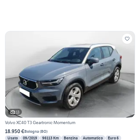
13
Volvo XC40 T3 Geartronic Momentum
18.950 €
Bologna
(
BO
)
Usato
09/2019
96113 Km
Benzina
Automatico
Euro 6