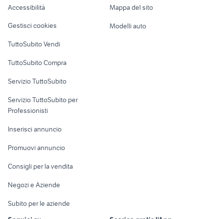
Accessibilità
Mappa del sito
Loft, mansarde e
Veicoli commerciali
altro
Gestisci cookies
Modelli auto
Case vacanza
TuttoSubito Vendi
Uffici e Locali
TuttoSubito Compra
commerciali
Servizio TuttoSubito
elettronica
per la casa e la
sports e hobby
Servizio TuttoSubito per
persona
Informatica
Animali
Professionisti
Arredamento e
Console e
Accessori per
Casalinghi
Inserisci annuncio
Videogiochi
animali
Elettrodomestici
Promuovi annuncio
Audio/Video
Musica e Film
Giardino e Fai da te
Consigli per la vendita
Fotografia
Libri e Riviste
Abbigliamento e
Negozi e Aziende
Telefonia
Strumenti Musicali
Accessori
Subito per le aziende
Sports
Tutto per i bambini