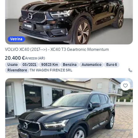
Vetrina
VOLVO XC40 (2017-->) - XC40 T3 Geartronic Momentum
20.400 €
Arezzo
(
AR
)
Usato
03/2021
90523 Km
Benzina
Automatico
Euro 6
Rivenditore
TM WAGEN FIRENZE SRL