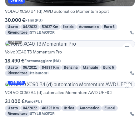
Vetrina
VOLVO XC60 B4 (d) AWD automatico Momentum Sport
30.000 €
Fano
(
PU
)
Usato
04/2022
52627 Km
Ibrida
Automatico
Euro 6
Rivenditore
STYLE MOTOR
16
Volvo XC40 T3 Momentum Pro
18.490 €
Frattamaggiore
(
NA
)
Usato
06/2021
84597 Km
Benzina
Manuale
Euro 6
Rivenditore
Italauto srl
Vetrina
VOLVO XC60 B4 (d) automatico Momentum AWD UFFICI
31.000 €
Fano
(
PU
)
Usato
04/2022
46325 Km
Ibrida
Automatico
Euro 6
Rivenditore
STYLE MOTOR