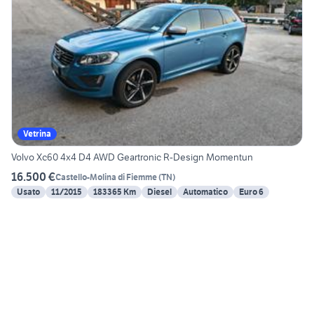
Vetrina
Volvo Xc60 4x4 D4 AWD Geartronic R-Design Momentun
16.500 €
Castello-Molina di Fiemme
(
TN
)
Usato
11/2015
183365 Km
Diesel
Automatico
Euro 6