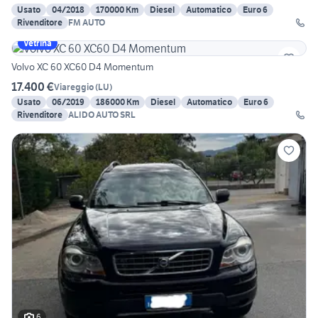
Usato
04/2018
170000 Km
Diesel
Automatico
Euro 6
Rivenditore
FM AUTO
Vetrina
Volvo XC 60 XC60 D4 Momentum
17.400 €
Viareggio
(
LU
)
Usato
06/2019
186000 Km
Diesel
Automatico
Euro 6
Rivenditore
ALIDO AUTO SRL
6