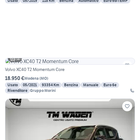
Usato
05/2019
118 Km
Benzina
Automatico
Euro 6d-TEMP
14
Volvo XC40 T2 Momentum Core
18.950 €
Modena
(
MO
)
Usato
05/2021
93354 Km
Benzina
Manuale
Euro 6e
Rivenditore
Gruppo Morini