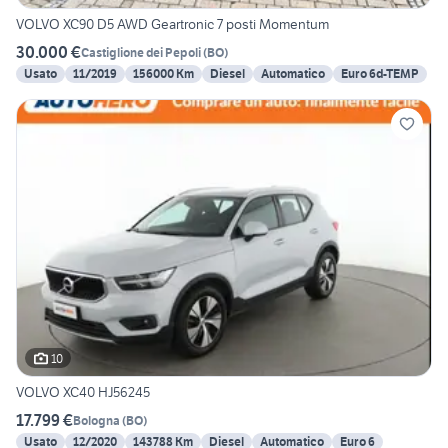
VOLVO XC90 D5 AWD Geartronic 7 posti Momentum
30.000 €
Castiglione dei Pepoli
(
BO
)
Usato
11/2019
156000 Km
Diesel
Automatico
Euro 6d-TEMP
10
VOLVO XC40 HJ56245
17.799 €
Bologna
(
BO
)
Usato
12/2020
143788 Km
Diesel
Automatico
Euro 6