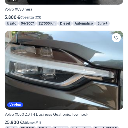
Volvo XC90 nera
5.800 €
Cosenza
(
CS
)
Usato
04/2007
217000 Km
Diesel
Automatico
Euro 4
Vetrina
Volvo XC60 2.0 T4 Business Geatronic, Tow hook
25.900 €
Milano
(
MI
)