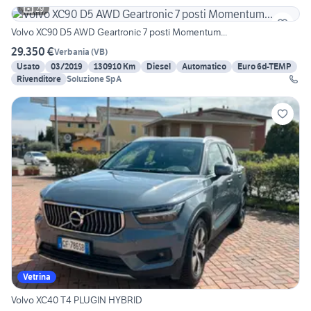
29
Volvo XC90 D5 AWD Geartronic 7 posti Momentum...
29.350 €
Verbania
(
VB
)
Usato
03/2019
130910 Km
Diesel
Automatico
Euro 6d-TEMP
Rivenditore
Soluzione SpA
Vetrina
Volvo XC40 T4 PLUGIN HYBRID