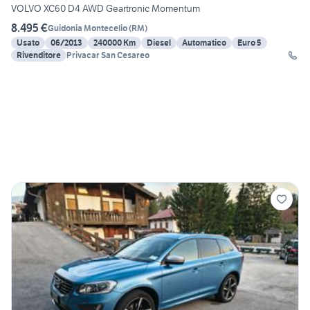
VOLVO XC60 D4 AWD Geartronic Momentum
8.495 €
Guidonia Montecelio
(
RM
)
Usato
06/2013
240000 Km
Diesel
Automatico
Euro 5
Rivenditore
Privacar San Cesareo