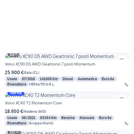
8
Volvo XC90 D5 AWD Geartronic 7 posti Momentum
25.900 €
Gela
(
CL
)
Usato
07/2016
141000 Km
Diesel
Automatico
Euro 6e
Rivenditore
VERAUTO S.R.L.
Vetrina
Volvo XC40 T2 Momentum Core
18.950 €
Modena
(
MO
)
Usato
05/2021
93354 Km
Benzina
Manuale
Euro 6e
Rivenditore
Gruppo Morini
15