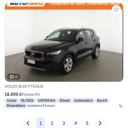
10
VOLVO XC40 FT65426
18.899 €
Firenze
(
FI
)
Usato
01/2021
140760 Km
Diesel
Automatico
Euro 6
Rivenditore
Autohero Firenze
1
2
3
4
5