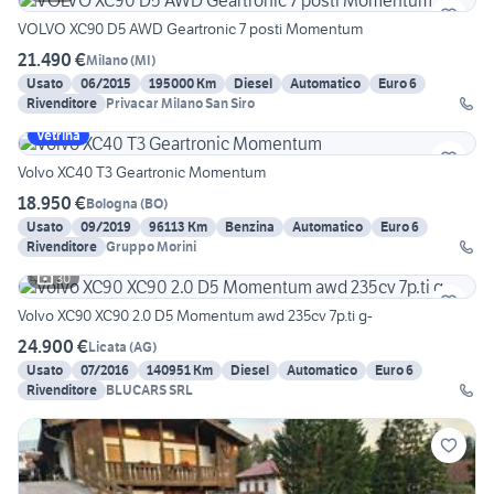
VOLVO XC90 D5 AWD Geartronic 7 posti Momentum
21.490 €
Milano
(
MI
)
Usato
06/2015
195000 Km
Diesel
Automatico
Euro 6
Rivenditore
Privacar Milano San Siro
Vetrina
Volvo XC40 T3 Geartronic Momentum
18.950 €
Bologna
(
BO
)
Usato
09/2019
96113 Km
Benzina
Automatico
Euro 6
Rivenditore
Gruppo Morini
30
Volvo XC90 XC90 2.0 D5 Momentum awd 235cv 7p.ti g-
24.900 €
Licata
(
AG
)
Usato
07/2016
140951 Km
Diesel
Automatico
Euro 6
Rivenditore
BLUCARS SRL