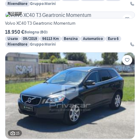
Rivenditore
Gruppo Morini
13
Volvo XC40 T3 Geartronic Momentum
18.950 €
Bologna
(
BO
)
Usato
09/2019
96113 Km
Benzina
Automatico
Euro 6
Rivenditore
Gruppo Morini
15