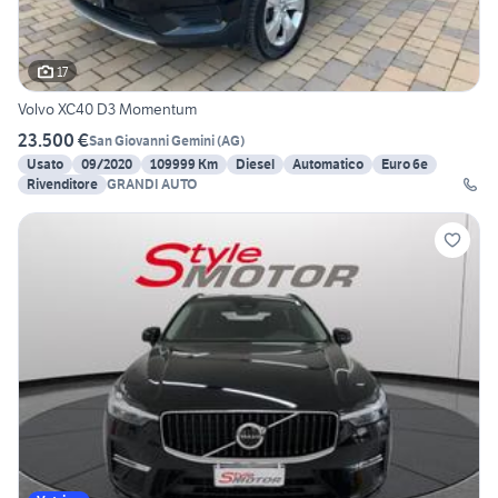
17
Volvo XC40 D3 Momentum
23.500 €
San Giovanni Gemini
(
AG
)
Usato
09/2020
109999 Km
Diesel
Automatico
Euro 6e
Rivenditore
GRANDI AUTO