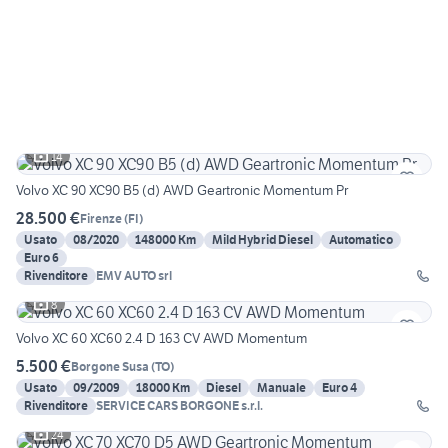
14
Volvo XC 90 XC90 B5 (d) AWD Geartronic Momentum Pr
28.500 €
Firenze
(
FI
)
Usato
08/2020
148000 Km
Mild Hybrid Diesel
Automatico
Euro 6
Rivenditore
EMV AUTO srl
8
Volvo XC 60 XC60 2.4 D 163 CV AWD Momentum
5.500 €
Borgone Susa
(
TO
)
Usato
09/2009
18000 Km
Diesel
Manuale
Euro 4
Rivenditore
SERVICE CARS BORGONE s.r.l.
24