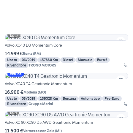
17
Volvo XC40 D3 Momentum Core
14.999 €
Roma
(
RM
)
Usato
06/2019
157830 Km
Diesel
Manuale
Euro 6
Rivenditore
TRONO MOTORS
Vetrina
Volvo XC40 T4 Geartronic Momentum
16.900 €
Modena
(
MO
)
Usato
03/2019
135328 Km
Benzina
Automatico
Pre-Euro
Rivenditore
Gruppo Morini
4
Volvo XC 90 XC90 D5 AWD Geartronic Momentum
11.500 €
Vermezzo con Zelo
(
MI
)