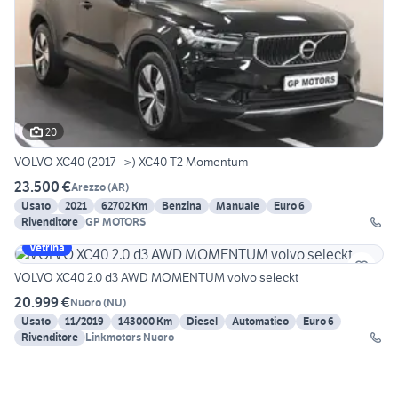
20
VOLVO XC40 (2017-->) XC40 T2 Momentum
23.500 €
Arezzo
(
AR
)
Usato
2021
62702 Km
Benzina
Manuale
Euro 6
Rivenditore
GP MOTORS
Vetrina
VOLVO XC40 2.0 d3 AWD MOMENTUM volvo seleckt
20.999 €
Nuoro
(
NU
)
Usato
11/2019
143000 Km
Diesel
Automatico
Euro 6
Rivenditore
Linkmotors Nuoro