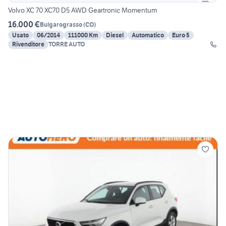
Volvo XC 70 XC70 D5 AWD Geartronic Momentum
16.000 €
Bulgarograsso
(
CO
)
Usato
06/2014
111000 Km
Diesel
Automatico
Euro 5
Rivenditore
TORRE AUTO