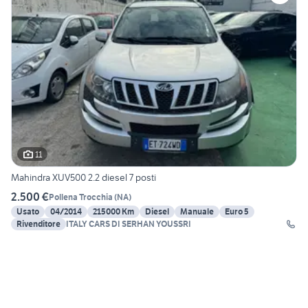
11
Mahindra XUV500 2.2 diesel 7 posti
2.500 €
Pollena Trocchia
(
NA
)
Usato
04/2014
215000 Km
Diesel
Manuale
Euro 5
Rivenditore
ITALY CARS DI SERHAN YOUSSRI