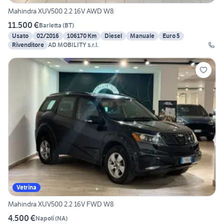
Mahindra XUV500 2.2 16V AWD W8
11.500 €
Barletta
(
BT
)
Usato
02/2016
106170 Km
Diesel
Manuale
Euro 5
Rivenditore
AD MOBILITY s.r.l.
Vetrina
Mahindra XUV500 2.2 16V FWD W8
4.500 €
Napoli
(
NA
)