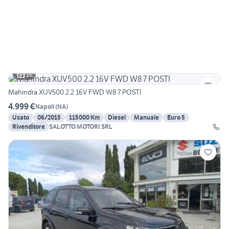
15
Mahindra XUV500 2.2 16V FWD W8 7 POSTI
4.999 €
Napoli
(
NA
)
Usato
06/2015
115000 Km
Diesel
Manuale
Euro 5
Rivenditore
SALOTTO MOTORI SRL