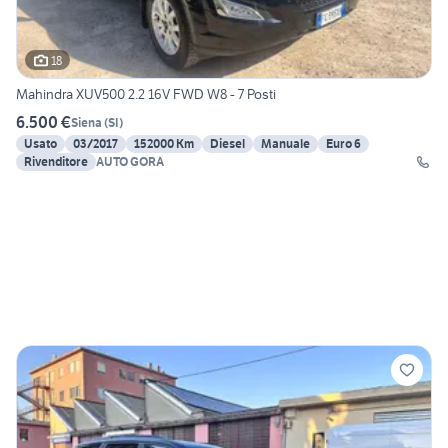
18
Mahindra XUV500 2.2 16V FWD W8 - 7 Posti
6.500 €
Siena
(
SI
)
Usato
03/2017
152000 Km
Diesel
Manuale
Euro 6
Rivenditore
AUTO GORA