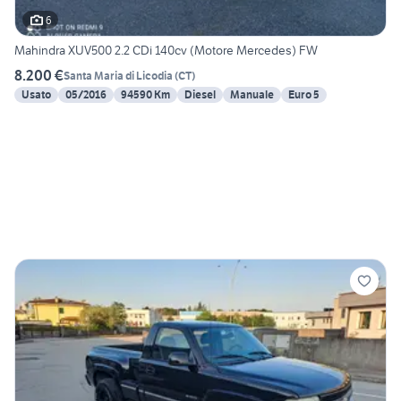
6
Mahindra XUV500 2.2 CDi 140cv (Motore Mercedes) FW
8.200 €
Santa Maria di Licodia
(
CT
)
Usato
05/2016
94590 Km
Diesel
Manuale
Euro 5