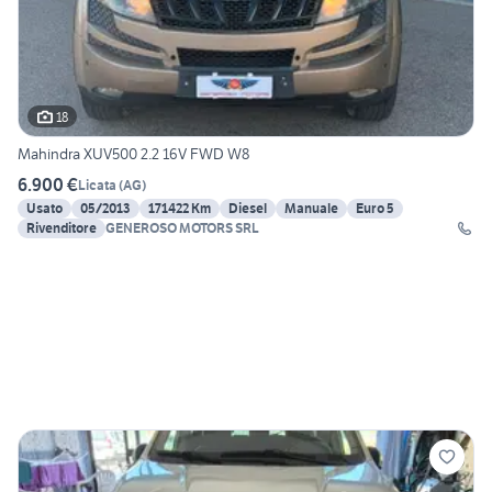
18
Mahindra XUV500 2.2 16V FWD W8
6.900 €
Licata
(
AG
)
Usato
05/2013
171422 Km
Diesel
Manuale
Euro 5
Rivenditore
GENEROSO MOTORS SRL