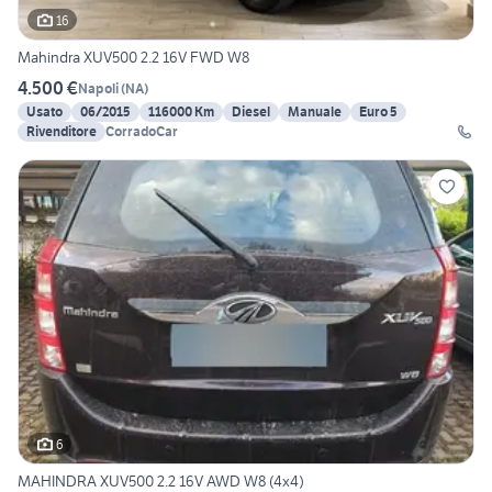
16
Mahindra XUV500 2.2 16V FWD W8
4.500 €
Napoli
(
NA
)
Usato
06/2015
116000 Km
Diesel
Manuale
Euro 5
Rivenditore
CorradoCar
6
MAHINDRA XUV500 2.2 16V AWD W8 (4x4)