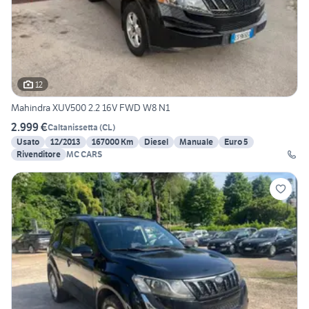
12
Mahindra XUV500 2.2 16V FWD W8 N1
2.999 €
Caltanissetta
(
CL
)
Usato
12/2013
167000 Km
Diesel
Manuale
Euro 5
Rivenditore
MC CARS