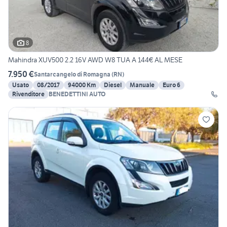
8
Mahindra XUV500 2.2 16V AWD W8 TUA A 144€ AL MESE
7.950 €
Santarcangelo di Romagna
(
RN
)
Usato
08/2017
94000 Km
Diesel
Manuale
Euro 6
Rivenditore
BENEDETTINI AUTO