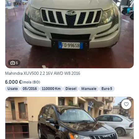
6
Mahindra XUV500 2.2 16V AWD W8 2016
6.000 €
Imola
(
BO
)
Usato
05/2016
110000 Km
Diesel
Manuale
Euro 5