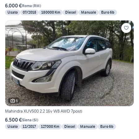
6.000 €
Roma
(
RM
)
Usato
07/2018
180000 Km
Diesel
Manuale
Euro 6b
6
Mahindra XUV500 2.2 16v W8 AWD 7posti
6.500 €
Siena
(
SI
)
Usato
12/2017
127000 Km
Diesel
Manuale
Euro 6b