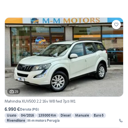
29
Mahindra XUV500 2.2 16v W8 fwd 7p.ti M1
6.990 €
Deruta
(
PG
)
Usato
04/2016
135000 Km
Diesel
Manuale
Euro 5
Rivenditore
M-m motors Perugia