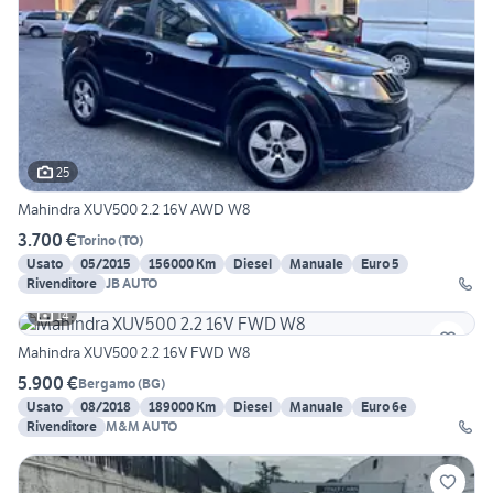
25
Mahindra XUV500 2.2 16V AWD W8
3.700 €
Torino
(
TO
)
Usato
05/2015
156000 Km
Diesel
Manuale
Euro 5
Rivenditore
JB AUTO
14
Mahindra XUV500 2.2 16V FWD W8
5.900 €
Bergamo
(
BG
)
Usato
08/2018
189000 Km
Diesel
Manuale
Euro 6e
Rivenditore
M&M AUTO