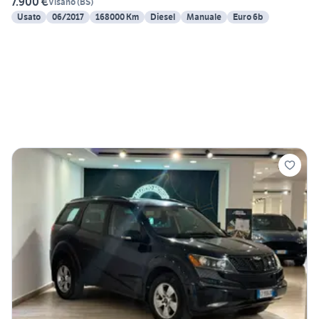
7.900 €
Visano
(
BS
)
Usato
06/2017
168000 Km
Diesel
Manuale
Euro 6b