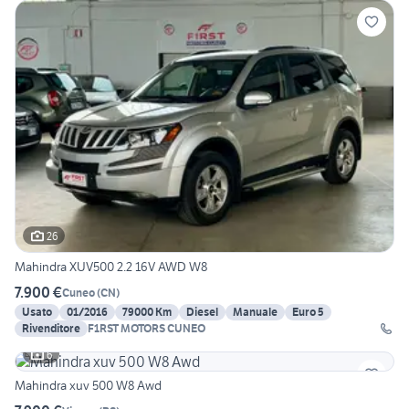
26
Mahindra XUV500 2.2 16V AWD W8
7.900 €
Cuneo
(
CN
)
Usato
01/2016
79000 Km
Diesel
Manuale
Euro 5
Rivenditore
F1RST MOTORS CUNEO
6
Mahindra xuv 500 W8 Awd