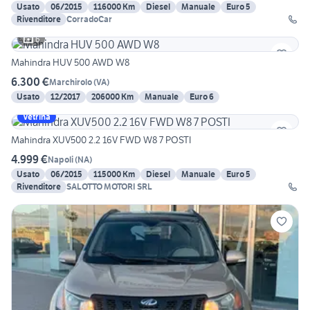
Usato
06/2015
116000 Km
Diesel
Manuale
Euro 5
Rivenditore
CorradoCar
6
Mahindra HUV 500 AWD W8
6.300 €
Marchirolo
(
VA
)
Usato
12/2017
206000 Km
Manuale
Euro 6
Vetrina
Mahindra XUV500 2.2 16V FWD W8 7 POSTI
4.999 €
Napoli
(
NA
)
Usato
06/2015
115000 Km
Diesel
Manuale
Euro 5
Rivenditore
SALOTTO MOTORI SRL