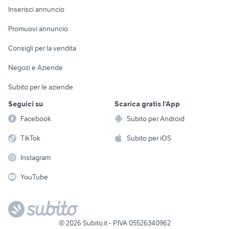
Console e
Accessori per
Casalinghi
Inserisci annuncio
Videogiochi
animali
Elettrodomestici
Promuovi annuncio
Audio/Video
Musica e Film
Giardino e Fai da te
Consigli per la vendita
Fotografia
Libri e Riviste
Abbigliamento e
Negozi e Aziende
Telefonia
Strumenti Musicali
Accessori
Subito per le aziende
Sports
Tutto per i bambini
Seguici su
Scarica gratis l'App
Biciclette
Facebook
Subito per Android
Collezionismo
TikTok
Subito per iOS
Instagram
YouTube
©
2026
Subito.it - P.IVA 05526340962