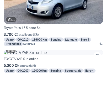
11
Toyota Yaris 1.3 5 porte Sol
3.700 €
Castelleone
(
CR
)
Usato
06/2010
186000 Km
Benzina
Manuale
Euro 4
Rivenditore
AutoPlus
6
TOYOTA YARIS in ordine
5.000 €
Mantova
(
MN
)
Usato
04/2007
124000 Km
Benzina
Sequenziale
Euro 4