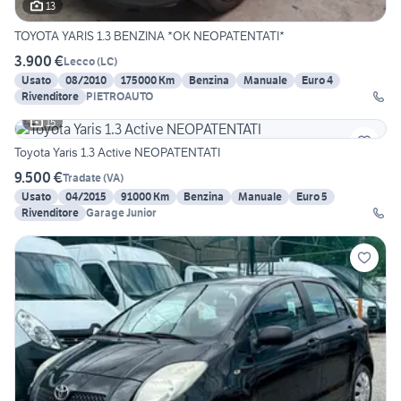
13
TOYOTA YARIS 1.3 BENZINA *OK NEOPATENTATI*
3.900 €
Lecco
(
LC
)
Usato
08/2010
175000 Km
Benzina
Manuale
Euro 4
Rivenditore
PIETROAUTO
15
Toyota Yaris 1.3 Active NEOPATENTATI
9.500 €
Tradate
(
VA
)
Usato
04/2015
91000 Km
Benzina
Manuale
Euro 5
Rivenditore
Garage Junior