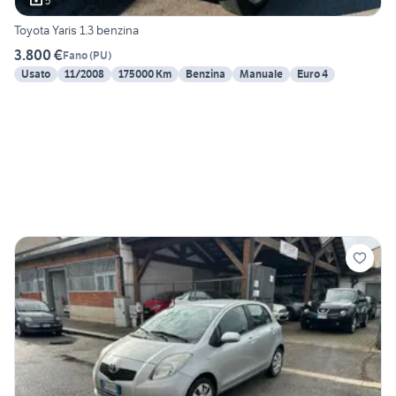
5
Toyota Yaris 1.3 benzina
3.800 €
Fano
(
PU
)
Usato
11/2008
175000 Km
Benzina
Manuale
Euro 4