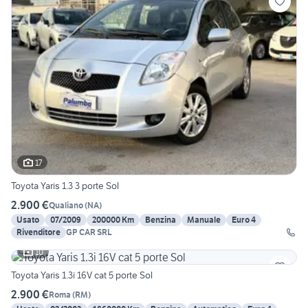
17
Toyota Yaris 1.3 3 porte Sol
2.900 €
Qualiano
(
NA
)
Usato
07/2009
200000 Km
Benzina
Manuale
Euro 4
Rivenditore
GP CAR SRL
10
Toyota Yaris 1.3i 16V cat 5 porte Sol
2.900 €
Roma
(
RM
)