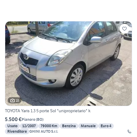
18
TOYOTA Yaris 1.3 5 porte Sol *uniproprietario* k
5.500 €
Pianoro
(
BO
)
Usato
12/2007
79000 Km
Benzina
Manuale
Euro 4
Rivenditore
GHINI AUTO S.r.l.