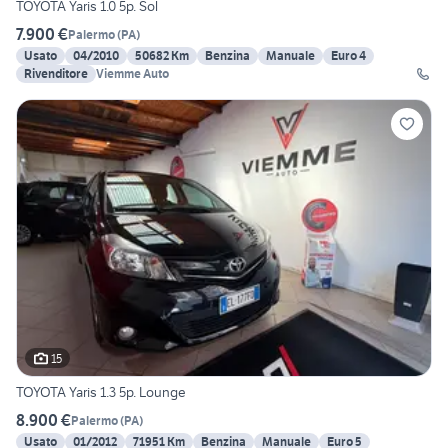
TOYOTA Yaris 1.0 5p. Sol
7.900 €
Palermo
(
PA
)
Usato
04/2010
50682 Km
Benzina
Manuale
Euro 4
Rivenditore
Viemme Auto
15
TOYOTA Yaris 1.3 5p. Lounge
8.900 €
Palermo
(
PA
)
Usato
01/2012
71951 Km
Benzina
Manuale
Euro 5