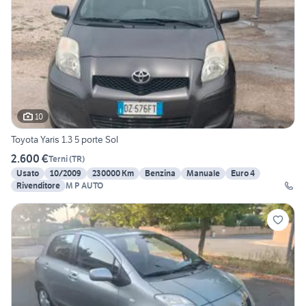
10
Toyota Yaris 1.3 5 porte Sol
2.600 €
Terni
(
TR
)
Usato
10/2009
230000 Km
Benzina
Manuale
Euro 4
Rivenditore
M P AUTO