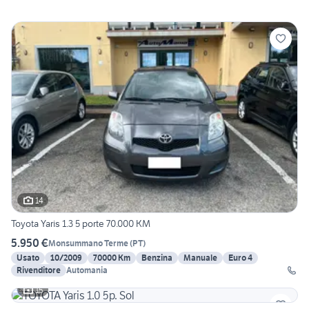
14
Toyota Yaris 1.3 5 porte 70.000 KM
5.950 €
Monsummano Terme
(
PT
)
Usato
10/2009
70000 Km
Benzina
Manuale
Euro 4
Rivenditore
Automania
15