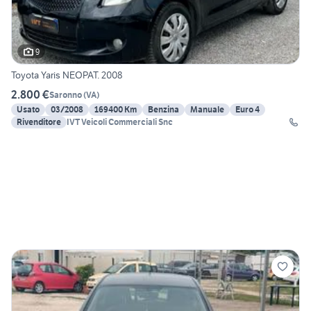
9
Toyota Yaris NEOPAT. 2008
2.800 €
Saronno
(
VA
)
Usato
03/2008
169400 Km
Benzina
Manuale
Euro 4
Rivenditore
IVT Veicoli Commerciali Snc