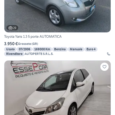
29
Toyota Yaris 1.3 5 porte AUTOMATICA
3.950 €
Grosseto
(
GR
)
Usato
07/2006
169000 Km
Benzina
Manuale
Euro 4
Rivenditore
AUTOPERTE S.R.L.S.