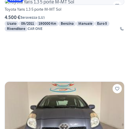
Toyota Yaris 1.3 5 porte M-MT Sol
4.500 €
Seravezza
(
LU
)
Usato
09/2011
190000 Km
Benzina
Manuale
Euro 5
Rivenditore
CAR ONE