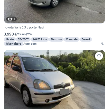
11
Toyota Yaris 1.3 5 porte Navi
3.990 €
Torino
(
TO
)
Usato
02/2007
144231 Km
Benzina
Manuale
Euro 4
Rivenditore
Auto-com