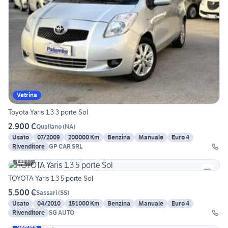
Vetrina
Toyota Yaris 1.3 3 porte Sol
2.900 €
Qualiano
(
NA
)
Usato
07/2009
200000 Km
Benzina
Manuale
Euro 4
Rivenditore
GP CAR SRL
11
TOYOTA Yaris 1.3 5 porte Sol
5.500 €
Sassari
(
SS
)
Usato
04/2010
151000 Km
Benzina
Manuale
Euro 4
Rivenditore
SG AUTO
Vetrina