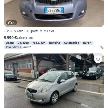
20
TOYOTA Yaris 1.3 5 porte M-MT Sol
5.990 €
Lainate
(
MI
)
Usato
04/2010
75337 Km
Benzina
Automatico
Euro 4
Rivenditore
Auto7