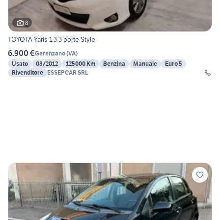
8
TOYOTA Yaris 1.3 3 porte Style
6.900 €
Gerenzano
(
VA
)
Usato
03/2012
125000 Km
Benzina
Manuale
Euro 5
Rivenditore
ESSEPCAR SRL