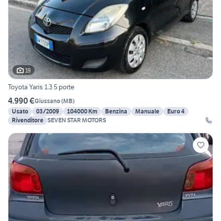
19
Toyota Yaris 1.3 5 porte
4.990 €
Giussano
(
MB
)
Usato
03/2009
104000 Km
Benzina
Manuale
Euro 4
Rivenditore
SEVEN STAR MOTORS