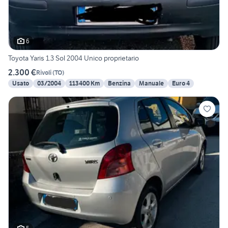
6
Toyota Yaris 1.3 Sol 2004 Unico proprietario
2.300 €
Rivoli
(
TO
)
Usato
03/2004
113400 Km
Benzina
Manuale
Euro 4