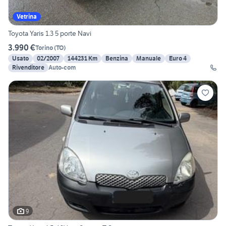
Vetrina
Toyota Yaris 1.3 5 porte Navi
3.990 €
Torino
(
TO
)
Usato
02/2007
144231 Km
Benzina
Manuale
Euro 4
Rivenditore
Auto-com
9