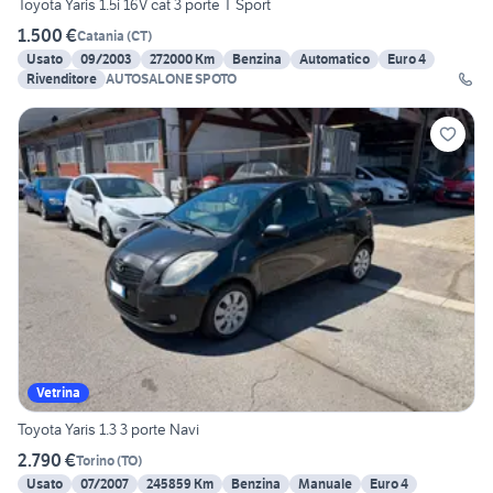
Toyota Yaris 1.5i 16V cat 3 porte T Sport
1.500 €
Catania
(
CT
)
Usato
09/2003
272000 Km
Benzina
Automatico
Euro 4
Rivenditore
AUTOSALONE SPOTO
Vetrina
Toyota Yaris 1.3 3 porte Navi
2.790 €
Torino
(
TO
)
Usato
07/2007
245859 Km
Benzina
Manuale
Euro 4