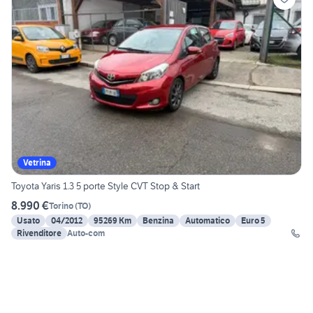
Vetrina
Toyota Yaris 1.3 5 porte Style CVT Stop & Start
8.990 €
Torino
(
TO
)
Usato
04/2012
95269 Km
Benzina
Automatico
Euro 5
Rivenditore
Auto-com