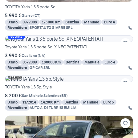
TOYOTA Yaris 1.3 5 porte Sol
5.990 €
Giarre
(
CT
)
Usato
09/2008
173000 Km
Benzina
Manuale
Euro 4
Rivenditore
SPORTAUTO GIARRE SRL
Vetrina
Toyota Yaris 1.3 5 porte Sol X NEOPATENTATI
3.990 €
Qualiano
(
NA
)
Usato
05/2009
180000 Km
Benzina
Manuale
Euro 4
Rivenditore
GP CAR SRL
20
TOYOTA Yaris 1.3 5p. Style
8.200 €
San Michele Salentino
(
BR
)
Usato
11/2014
142000 Km
Benzina
Manuale
Euro 5
Rivenditore
AUTO A. DI TURRISI EMILIA