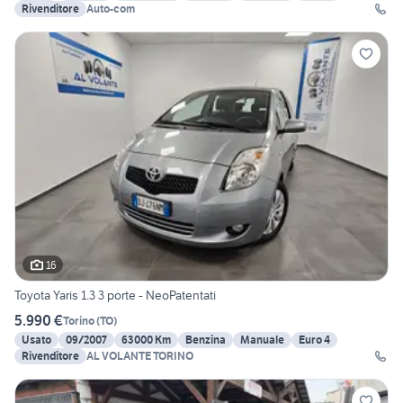
Rivenditore
Auto-com
16
Toyota Yaris 1.3 3 porte - NeoPatentati
5.990 €
Torino
(
TO
)
Usato
09/2007
63000 Km
Benzina
Manuale
Euro 4
Rivenditore
AL VOLANTE TORINO