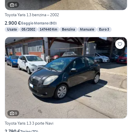
6
Toyota Yaris 1.3 benzina – 2002
2.900 €
Gaggio Montano
(
BO
)
Usato
05/2002
147440 Km
Benzina
Manuale
Euro 3
9
Toyota Yaris 1.3 3 porte Navi
2.790 €
Torino
(
TO
)