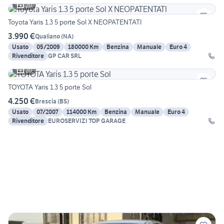
20
Toyota Yaris 1.3 5 porte Sol X NEOPATENTATI
3.990 €
Qualiano
(
NA
)
Usato
05/2009
180000 Km
Benzina
Manuale
Euro 4
Rivenditore
GP CAR SRL
20
TOYOTA Yaris 1.3 5 porte Sol
4.250 €
Brescia
(
BS
)
Usato
07/2007
114000 Km
Benzina
Manuale
Euro 4
Rivenditore
EUROSERVIZI TOP GARAGE