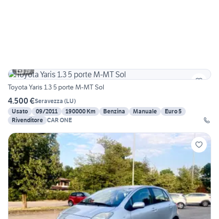
19
Toyota Yaris 1.3 5 porte M-MT Sol
4.500 €
Seravezza
(
LU
)
Usato
09/2011
190000 Km
Benzina
Manuale
Euro 5
Rivenditore
CAR ONE