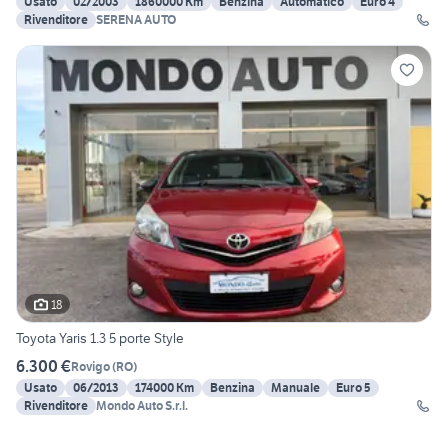
Usato
02/2003
1860000 Km
Benzina
Automatico
Euro 4
Rivenditore
SERENA AUTO
18
Toyota Yaris 1.3 5 porte Style
6.300 €
Rovigo
(
RO
)
Usato
06/2013
174000 Km
Benzina
Manuale
Euro 5
Rivenditore
Mondo Auto S.r.l.