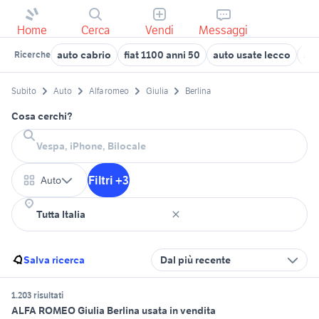
Home
Cerca
Vendi
Messaggi
auto cabrio
fiat 1100 anni 50
auto usate lecco
aut
Ricerche
Subito
Auto
Alfa romeo
Giulia
Berlina
Cosa cerchi?
Filtri +3
Auto
Salva ricerca
Dal più recente
1.203 risultati
ALFA ROMEO Giulia Berlina usata in vendita