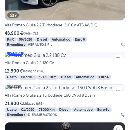
9
Alfa Romeo Giulia 2.2 Turbodiesel 210 CV AT8 AWD Q
48.900 €
Gela
(
CL
)
Km0
06/2026
Diesel
Automatico
Euro 6
Rivenditore
VERAUTO S.R.L.
Vetrina
Alfa Romeo Giulia 2.2 180 Cv
12.500 €
Bologna
(
BO
)
Usato
08/2016
171350 Km
Diesel
Automatico
Euro 6
20
Alfa Romeo Giulia 2.2 Turbodiesel 160 CV AT8 Busin
21.900 €
Milazzo
(
ME
)
Usato
01/2020
78000 Km
Diesel
Automatico
Euro 6e
Rivenditore
DIEMME MOTORS