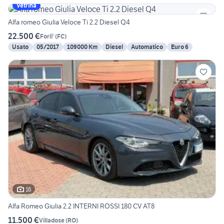
Vetrina
Alfa romeo Giulia Veloce Ti 2.2 Diesel Q4
22.500 €
Forli'
(
FC
)
Usato
05/2017
109000 Km
Diesel
Automatico
Euro 6
16
Alfa Romeo Giulia 2.2 INTERNI ROSSI 180 CV AT8
11.500 €
Villadose
(
RO
)