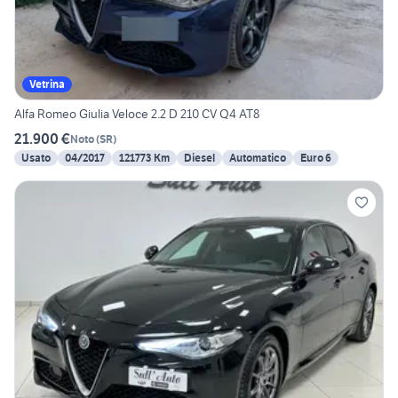
Vetrina
Alfa Romeo Giulia Veloce 2.2 D 210 CV Q4 AT8
21.900 €
Noto
(
SR
)
Usato
04/2017
121773 Km
Diesel
Automatico
Euro 6