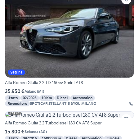
Vetrina
Alfa Romeo Giulia 2.2 TD 160cv Sprint AT8
35.950 €
Milano
(
MI
)
Usato
02/2026
10 Km
Diesel
Automatico
Rivenditore
SPOTICAR STELLANTIS &YOU MILANO
17
Alfa Romeo Giulia 2.2 Turbodiesel 180 CV AT8 Super
15.800 €
Sciacca
(
AG
)
Usato
09/2016
160000 Km
Diesel
Automatico
Euro 6e