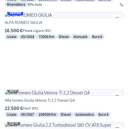
Rivenditore
Effe Auto
Vetrina
ALFA ROMEO GIULIA
16.500 €
Finale Ligure
(
SV
)
Usato
03/2018
72000 Km
Diesel
Manuale
Euro 6
6
Alfa romeo Giulia Veloce Ti 2.2 Diesel Q4
22.500 €
Forli'
(
FC
)
Usato
05/2017
109000 Km
Diesel
Automatico
Euro 6
19