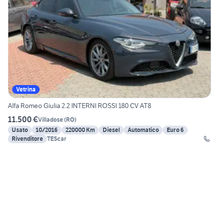
Vetrina
Alfa Romeo Giulia 2.2 INTERNI ROSSI 180 CV AT8
11.500 €
Villadose
(
RO
)
Usato
10/2016
220000 Km
Diesel
Automatico
Euro 6
Rivenditore
TEScar