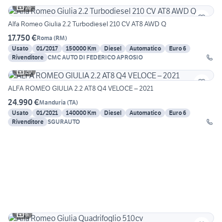
26
Alfa Romeo Giulia 2.2 Turbodiesel 210 CV AT8 AWD Q
17.750 €
Roma
(
RM
)
Usato
01/2017
150000 Km
Diesel
Automatico
Euro 6
Rivenditore
CMC AUTO DI FEDERICO APROSIO
20
ALFA ROMEO GIULIA 2.2 AT8 Q4 VELOCE – 2021
24.990 €
Manduria
(
TA
)
Usato
01/2021
140000 Km
Diesel
Automatico
Euro 6
Rivenditore
SGURAUTO
6