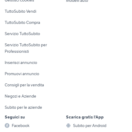
Gestisci cookies
Modelli auto
renault modus usata
golden retriever cuccioli
Case vacanza
TuttoSubito Vendi
Uffici e Locali
TuttoSubito Compra
commerciali
Servizio TuttoSubito
elettronica
per la casa e la
sports e hobby
Servizio TuttoSubito per
persona
Informatica
Animali
Professionisti
Arredamento e
Console e
Accessori per
Casalinghi
Inserisci annuncio
Videogiochi
animali
Elettrodomestici
Promuovi annuncio
Audio/Video
Musica e Film
Giardino e Fai da te
Consigli per la vendita
Fotografia
Libri e Riviste
Abbigliamento e
Negozi e Aziende
Telefonia
Strumenti Musicali
Accessori
Subito per le aziende
Sports
Tutto per i bambini
Seguici su
Scarica gratis l'App
Biciclette
Facebook
Subito per Android