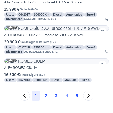
Alfa Romeo Giulia 2.2 Turbodiesel 150 CV AT8 Busin
15.990 €
Galliate
(
NO
)
Usato
04/2017
104000 Km
Diesel
Automatico
Euro 6
Rivenditore
M-M MOTORS NOVARA
16
ALFA ROMEO Giulia 2.2 Turbodiesel 210CV AT8 AWD
20.900 €
San Biagio di Callalta
(
TV
)
Usato
01/2018
135800 Km
Diesel
Automatico
Euro 6
Rivenditore
AUTOSALONE 2000 SRL
4
ALFA ROMEO GIULIA
16.500 €
Finale Ligure
(
SV
)
Usato
03/2018
72000 Km
Diesel
Manuale
Euro 6
1
2
3
4
5