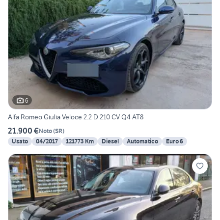
6
Alfa Romeo Giulia Veloce 2.2 D 210 CV Q4 AT8
21.900 €
Noto
(
SR
)
Usato
04/2017
121773 Km
Diesel
Automatico
Euro 6