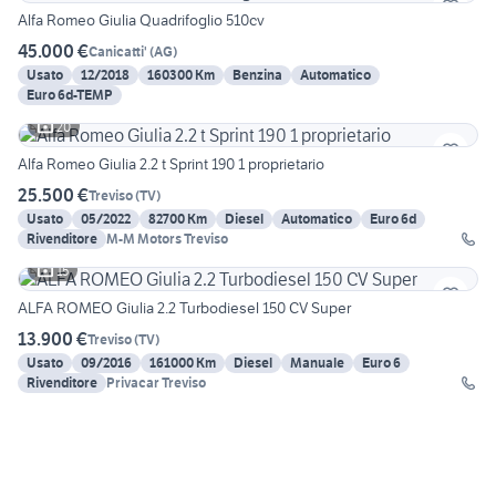
Alfa Romeo Giulia Quadrifoglio 510cv
45.000 €
Canicatti'
(
AG
)
Usato
12/2018
160300 Km
Benzina
Automatico
Euro 6d-TEMP
20
Alfa Romeo Giulia 2.2 t Sprint 190 1 proprietario
25.500 €
Treviso
(
TV
)
Usato
05/2022
82700 Km
Diesel
Automatico
Euro 6d
Rivenditore
M-M Motors Treviso
15
ALFA ROMEO Giulia 2.2 Turbodiesel 150 CV Super
13.900 €
Treviso
(
TV
)
Usato
09/2016
161000 Km
Diesel
Manuale
Euro 6
Rivenditore
Privacar Treviso