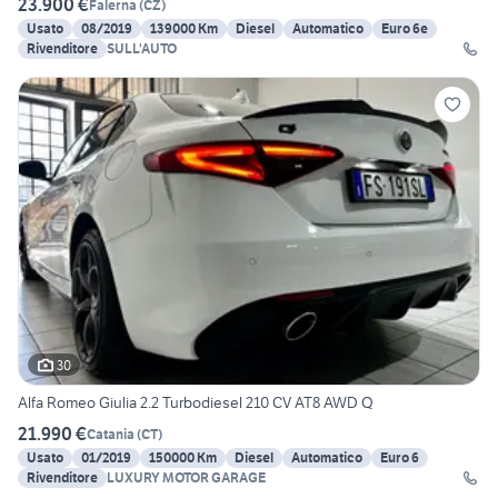
23.900 €
Falerna
(
CZ
)
Usato
08/2019
139000 Km
Diesel
Automatico
Euro 6e
Rivenditore
SULL'AUTO
30
Alfa Romeo Giulia 2.2 Turbodiesel 210 CV AT8 AWD Q
21.990 €
Catania
(
CT
)
Usato
01/2019
150000 Km
Diesel
Automatico
Euro 6
Rivenditore
LUXURY MOTOR GARAGE