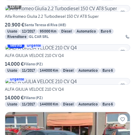
28
Alfa Romeo Giulia 2.2 Turbodiesel 150 CV AT8 Super
20.900 €
Santa Teresa di Riva
(
ME
)
Usato
12/2017
95000 Km
Diesel
Automatico
Euro 6
Rivenditore
GL CAR SRL
Vetrina
Urgente
ALFA GIULIA VELOCE 210 CV Q4
14.000 €
Filiano
(
PZ
)
Usato
11/2017
144000 Km
Diesel
Automatico
Euro 6
Urgente
ALFA GIULIA VELOCE 210 CV Q4
14.000 €
Filiano
(
PZ
)
Usato
11/2017
144000 Km
Diesel
Automatico
Euro 6