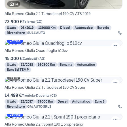
24
Alfa Romeo Giulia 2.2 Turbodiesel 190 CV AT8 2019
23.900 €
Falerna
(
CZ
)
Usato
08/2019
139000 Km
Diesel
Automatico
Euro 6e
Rivenditore
SULL'AUTO
Vetrina
Alfa Romeo Giulia Quadrifoglio 510cv
45.000 €
Canicatti'
(
AG
)
Usato
12/2018
160300 Km
Benzina
Automatico
Euro 6d-TEMP
29
Alfa Romeo Giulia 2.2 Turbodiesel 150 CV Super
14.499 €
Trentola-Ducenta
(
CE
)
Usato
12/2017
89000 Km
Diesel
Automatico
Euro 6
Rivenditore
GM AUTO SRLS
Vetrina
Alfa Romeo Giulia 2.2 t Sprint 190 1 proprietario