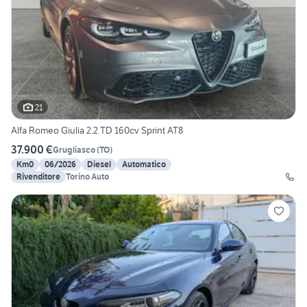
21
Alfa Romeo Giulia 2.2 TD 160cv Sprint AT8
37.900 €
Grugliasco
(
TO
)
Km0
06/2026
Diesel
Automatico
Rivenditore
Torino Auto