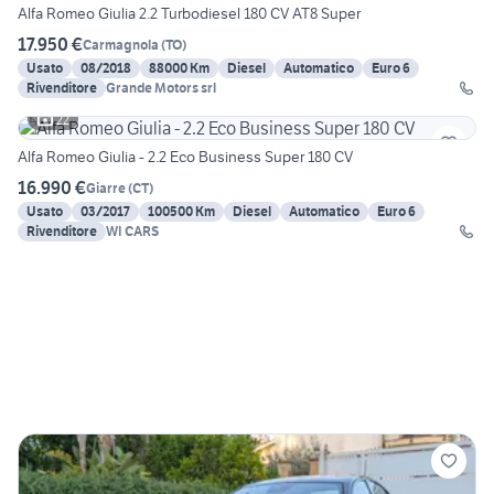
Alfa Romeo Giulia 2.2 Turbodiesel 180 CV AT8 Super
17.950 €
Carmagnola
(
TO
)
Usato
08/2018
88000 Km
Diesel
Automatico
Euro 6
Rivenditore
Grande Motors srl
22
Alfa Romeo Giulia - 2.2 Eco Business Super 180 CV
16.990 €
Giarre
(
CT
)
Usato
03/2017
100500 Km
Diesel
Automatico
Euro 6
Rivenditore
WI CARS