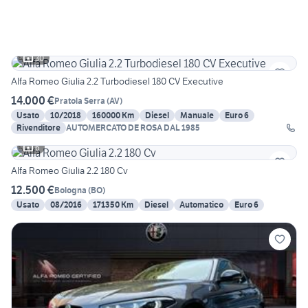
30
Alfa Romeo Giulia 2.2 Turbodiesel 180 CV Executive
14.000 €
Pratola Serra
(
AV
)
Usato
10/2018
160000 Km
Diesel
Manuale
Euro 6
Rivenditore
AUTOMERCATO DE ROSA DAL 1985
6
Alfa Romeo Giulia 2.2 180 Cv
12.500 €
Bologna
(
BO
)
Usato
08/2016
171350 Km
Diesel
Automatico
Euro 6