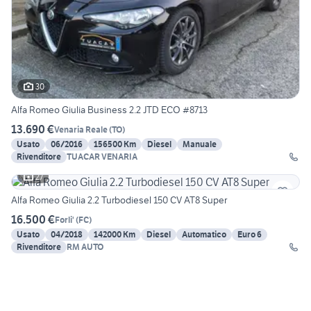
30
Alfa Romeo Giulia Business 2.2 JTD ECO #8713
13.690 €
Venaria Reale
(
TO
)
Usato
06/2016
156500 Km
Diesel
Manuale
Rivenditore
TUACAR VENARIA
27
Alfa Romeo Giulia 2.2 Turbodiesel 150 CV AT8 Super
16.500 €
Forli'
(
FC
)
Usato
04/2018
142000 Km
Diesel
Automatico
Euro 6
Rivenditore
RM AUTO