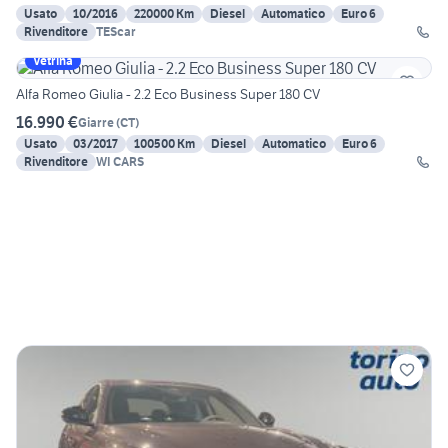
Usato
10/2016
220000 Km
Diesel
Automatico
Euro 6
Rivenditore
TEScar
Vetrina
Alfa Romeo Giulia - 2.2 Eco Business Super 180 CV
16.990 €
Giarre
(
CT
)
Usato
03/2017
100500 Km
Diesel
Automatico
Euro 6
Rivenditore
WI CARS