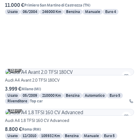
11.000 €
Primiero San Martino di Castrozza
(
TN
)
Usato
06/2004
246000 Km
Benzina
Manuale
Euro 4
16
Audi A4 Avant 2.0 TFSI 180CV
3.999 €
Milano
(
MI
)
Usato
05/2009
210000 Km
Benzina
Automatico
Euro 5
Rivenditore
Top car
23
Audi A4 1.8 TFSI 160 CV Advanced
8.800 €
Roma
(
RM
)
Usato
12/2010
105932 Km
Benzina
Manuale
Euro 5