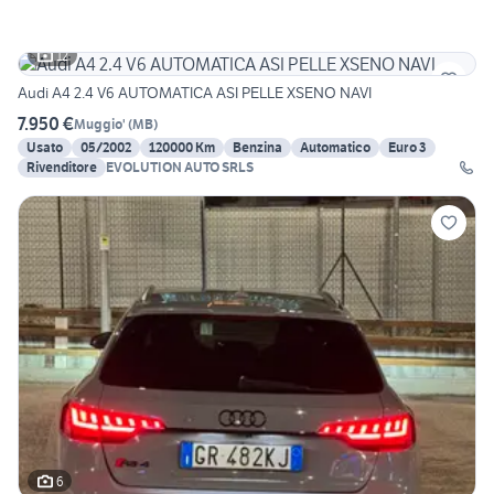
12
Audi A4 2.4 V6 AUTOMATICA ASI PELLE XSENO NAVI
7.950 €
Muggio'
(
MB
)
Usato
05/2002
120000 Km
Benzina
Automatico
Euro 3
Rivenditore
EVOLUTION AUTO SRLS
6