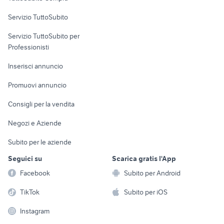
commerciali
Servizio TuttoSubito
elettronica
per la casa e la
sports e hobby
Servizio TuttoSubito per
persona
Informatica
Animali
Professionisti
Arredamento e
Console e
Accessori per
Casalinghi
Inserisci annuncio
Videogiochi
animali
Elettrodomestici
Promuovi annuncio
Audio/Video
Musica e Film
Giardino e Fai da te
Consigli per la vendita
Fotografia
Libri e Riviste
Abbigliamento e
Negozi e Aziende
Telefonia
Strumenti Musicali
Accessori
Subito per le aziende
Sports
Tutto per i bambini
Seguici su
Scarica gratis l'App
Biciclette
Facebook
Subito per Android
Collezionismo
TikTok
Subito per iOS
Instagram