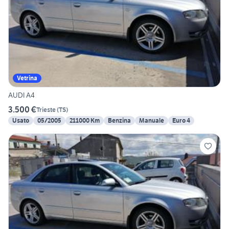
Vetrina
AUDI A4
3.500 €
Trieste
(
TS
)
Usato
05/2005
211000 Km
Benzina
Manuale
Euro 4