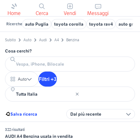
Home
Cerca
Vendi
Messaggi
auto Puglia
toyota corolla
toyota rav4
auto gran
Ricerche
Subito
Auto
Audi
A4
Benzina
Cosa cerchi?
Filtri +3
Auto
Salva ricerca
Dal più recente
322 risultati
AUDI A4 Benzina usata in vendita