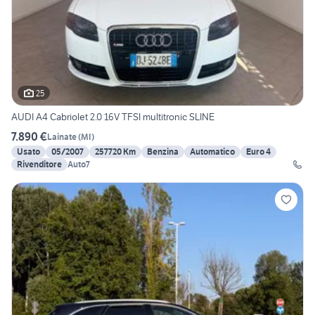
25
AUDI A4 Cabriolet 2.0 16V TFSI multitronic SLINE
7.890 €
Lainate
(
MI
)
Usato
05/2007
257720 Km
Benzina
Automatico
Euro 4
Rivenditore
Auto7