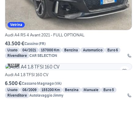
Vetrina
Audi A4 RS 4 Avant 2021 - FULL OPTIONAL
43.500 €
Cassino
(
FR
)
Usato
04/2021
157000 Km
Benzina
Automatico
Euro 6
Rivenditore
CAR SELECTION
7
Audi A4 1.8 TFSI 160 CV
6.500 €
Cassano Magnago
(
VA
)
Usato
08/2009
155200 Km
Benzina
Manuale
Euro 5
Rivenditore
Autolavaggio Jimmy