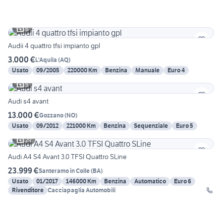
6
Audii 4 quattro tfsi impianto gpl
3.000 €
L'Aquila
(
AQ
)
Usato
09/2005
220000 Km
Benzina
Manuale
Euro 4
5
Audi s4 avant
13.000 €
Gozzano
(
NO
)
Usato
09/2012
221000 Km
Benzina
Sequenziale
Euro 5
29
Audi A4 S4 Avant 3.0 TFSI Quattro SLine
23.999 €
Santeramo in Colle
(
BA
)
Usato
01/2017
146000 Km
Benzina
Automatico
Euro 6
Rivenditore
Cacciapaglia Automobili