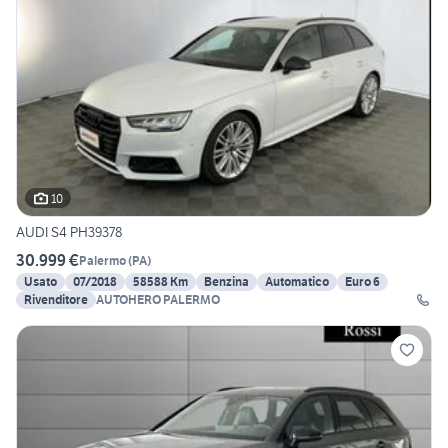
10
AUDI S4 PH39378
30.999 €
Palermo
(
PA
)
Usato
07/2018
58588 Km
Benzina
Automatico
Euro 6
Rivenditore
AUTOHERO PALERMO