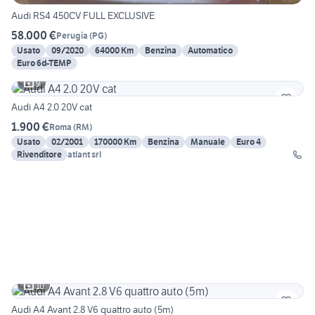
Audi RS4 450CV FULL EXCLUSIVE
58.000 €
Perugia
(
PG
)
Usato
09/2020
64000 Km
Benzina
Automatico
Euro 6d-TEMP
9
Audi A4 2.0 20V cat
1.900 €
Roma
(
RM
)
Usato
02/2001
170000 Km
Benzina
Manuale
Euro 4
Rivenditore
atlant srl
10
Audi A4 Avant 2.8 V6 quattro auto (5m)