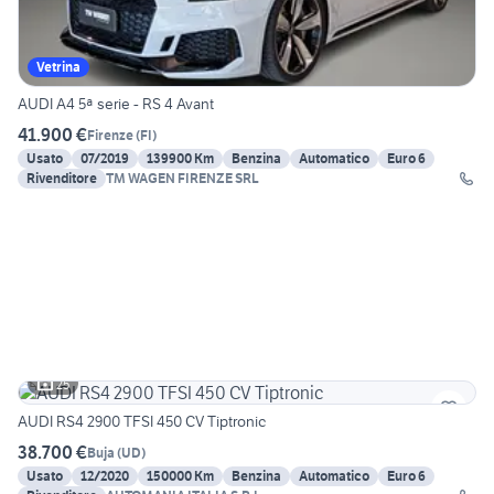
Vetrina
AUDI A4 5ª serie - RS 4 Avant
41.900 €
Firenze
(
FI
)
Usato
07/2019
139900 Km
Benzina
Automatico
Euro 6
Rivenditore
TM WAGEN FIRENZE SRL
25
AUDI RS4 2900 TFSI 450 CV Tiptronic
38.700 €
Buja
(
UD
)
Usato
12/2020
150000 Km
Benzina
Automatico
Euro 6