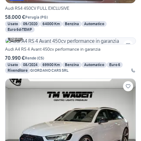
Audi RS4 450CV FULL EXCLUSIVE
58.000 €
Perugia
(
PG
)
Usato
09/2020
64000 Km
Benzina
Automatico
Euro 6d-TEMP
30
Audi A4 RS 4 Avant 450cv performance in garanzia
70.990 €
Rende
(
CS
)
Usato
08/2024
69900 Km
Benzina
Automatico
Euro 6
Rivenditore
GIORDANO CARS SRL