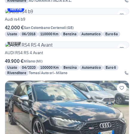
Rivenditore
AUTOMANIA ITALIA S.R.L.
Vetrina
Audi rs4 b9
42.000 €
San Colombano Certenoli
(
GE
)
Usato
06/2018
110000 Km
Benzina
Automatico
Euro 6a
18
AUDI RS4 RS 4 Avant
49.900 €
Milano
(
MI
)
Usato
04/2020
100000 Km
Benzina
Automatico
Euro 6
Rivenditore
Tomasi Auto srl - Milano