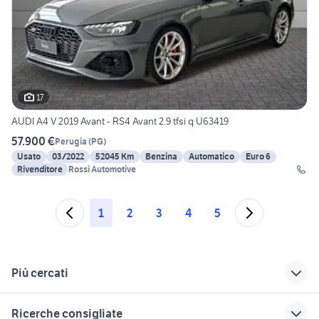
17
AUDI A4 V 2019 Avant - RS4 Avant 2.9 tfsi q U63419
57.900 €
Perugia
(
PG
)
Usato
03/2022
52045 Km
Benzina
Automatico
Euro 6
Rivenditore
Rossi Automotive
1
2
3
4
5
Più cercati
Correlati
Richerche simili
Suggerimenti
Ricerche consigliate