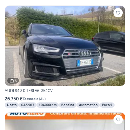
6
AUDI S4 3.0 TFSI V6, 354CV
26.750 €
Tassarolo
(
AL
)
Usato
03/2017
104000 Km
Benzina
Automatico
Euro 5