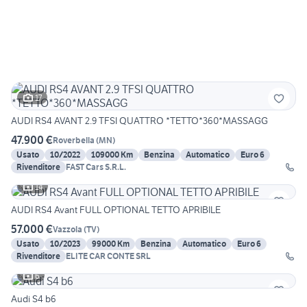
17
AUDI RS4 AVANT 2.9 TFSI QUATTRO *TETTO*360*MASSAGG
47.900 €
Roverbella
(
MN
)
Usato
10/2022
109000 Km
Benzina
Automatico
Euro 6
Rivenditore
FAST Cars S.R.L.
14
AUDI RS4 Avant FULL OPTIONAL TETTO APRIBILE
57.000 €
Vazzola
(
TV
)
Usato
10/2023
99000 Km
Benzina
Automatico
Euro 6
Rivenditore
ELITE CAR CONTE SRL
6
Audi S4 b6