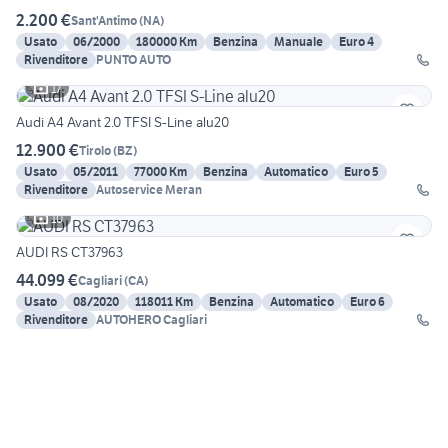
2.200 €
Sant'Antimo
(
NA
)
Usato
06/2000
180000 Km
Benzina
Manuale
Euro 4
Rivenditore
PUNTO AUTO
17
Audi A4 Avant 2.0 TFSI S-Line alu20
12.900 €
Tirolo
(
BZ
)
Usato
05/2011
77000 Km
Benzina
Automatico
Euro 5
Rivenditore
Autoservice Meran
10
AUDI RS CT37963
44.099 €
Cagliari
(
CA
)
Usato
08/2020
118011 Km
Benzina
Automatico
Euro 6
Rivenditore
AUTOHERO Cagliari