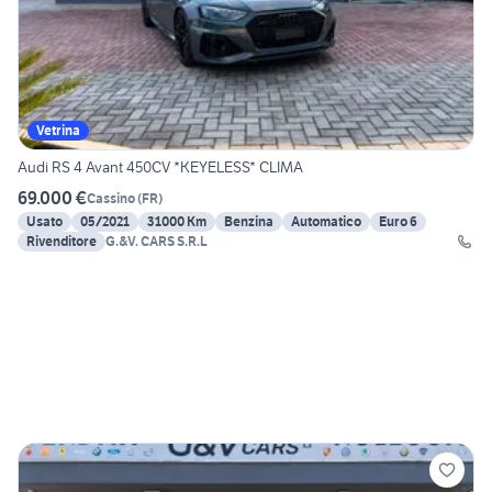
Vetrina
Audi RS 4 Avant 450CV *KEYELESS* CLIMA
69.000 €
Cassino
(
FR
)
Usato
05/2021
31000 Km
Benzina
Automatico
Euro 6
Rivenditore
G.&V. CARS S.R.L