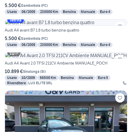
5.500 €
Gambettola
(
FC
)
Usato
06/2005
230000 Km
Benzina
Manuale
Euro 4
Vetrina
Audi A4 avant B7 1.8 turbo benzina quattro
5.500 €
Gambettola
(
FC
)
Usato
06/2005
230000 Km
Benzina
Manuale
Euro 4
18
Audi A4 Avant 2.0 TFSI 211CV Ambiente MANUALE_POCH
10.899 €
Sinalunga
(
SI
)
Usato
10/2009
98500 Km
Benzina
Manuale
Euro 5
Rivenditore
LUX ELITE SRL