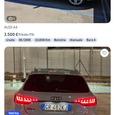
6
AUDI A4
3.500 €
Trieste
(
TS
)
Usato
05/2005
211000 Km
Benzina
Manuale
Euro 4
Vetrina