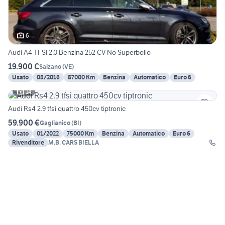
6
Audi A4 TFSI 2.0 Benzina 252 CV No Superbollo
19.900 €
Salzano
(
VE
)
Usato
05/2016
87000 Km
Benzina
Automatico
Euro 6
14
Audi Rs4 2.9 tfsi quattro 450cv tiptronic
59.900 €
Gaglianico
(
BI
)
Usato
01/2022
75000 Km
Benzina
Automatico
Euro 6
Rivenditore
M.B. CARS BIELLA