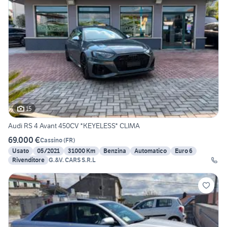
15
Audi RS 4 Avant 450CV *KEYELESS* CLIMA
69.000 €
Cassino
(
FR
)
Usato
05/2021
31000 Km
Benzina
Automatico
Euro 6
Rivenditore
G.&V. CARS S.R.L