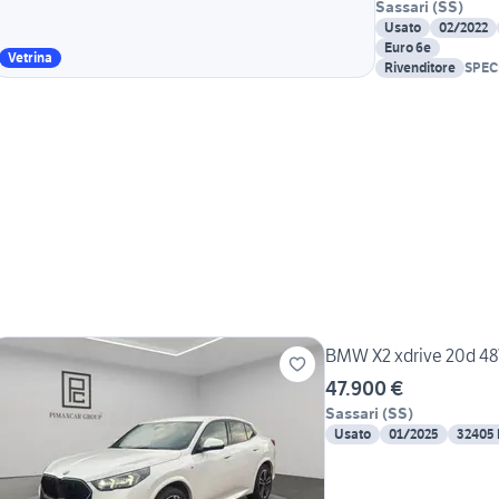
Sassari
(
SS
)
Usato
02/2022
Euro 6e
Vetrina
Rivenditore
SPEC
BMW X2 xdrive 20d 48
47.900 €
Sassari
(
SS
)
Usato
01/2025
32405