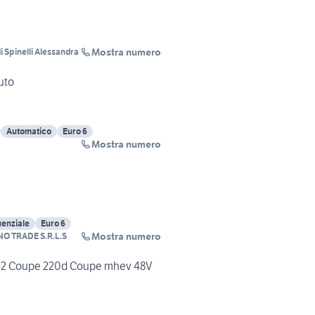
Mostra numero
 Spinelli Alessandra
uto
Automatico
Euro 6
Mostra numero
enziale
Euro 6
Mostra numero
O TRADE S.R.L.S
42 Coupe 220d Coupe mhev 48V