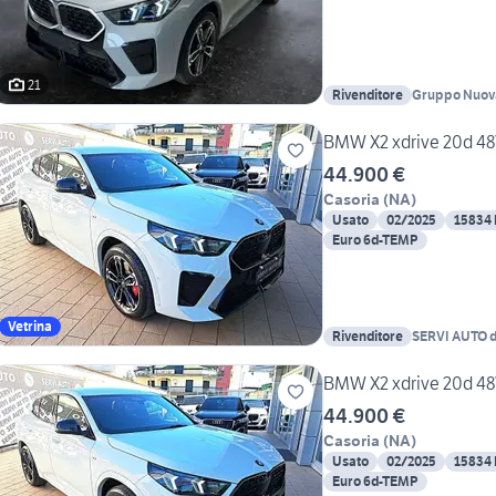
21
Rivenditore
Gruppo Nuova
BMW X2 xdrive 20d 48
44.900 €
Casoria
(
NA
)
Usato
02/2025
15834
Euro 6d-TEMP
Vetrina
Rivenditore
SERVI AUTO di
BMW X2 xdrive 20d 48
44.900 €
Casoria
(
NA
)
Usato
02/2025
15834
Euro 6d-TEMP