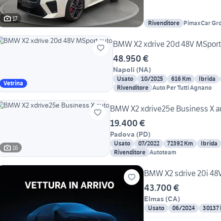
17
Rivenditore
PimaxCar Gro
BMW X2 xdrive 20d 48V MSport
48.950 €
Napoli
(
NA
)
Usato
10/2025
616 Km
Ibrida
Vetrina
Rivenditore
Auto Per Tutti Agnano
BMW X2 xdrive25e Business X a
19.400 €
Padova
(
PD
)
Usato
07/2022
72392 Km
Ibrida
16
Rivenditore
Autoteam
BMW X2 sdrive 20i 48
43.700 €
Elmas
(
CA
)
Usato
06/2024
30137