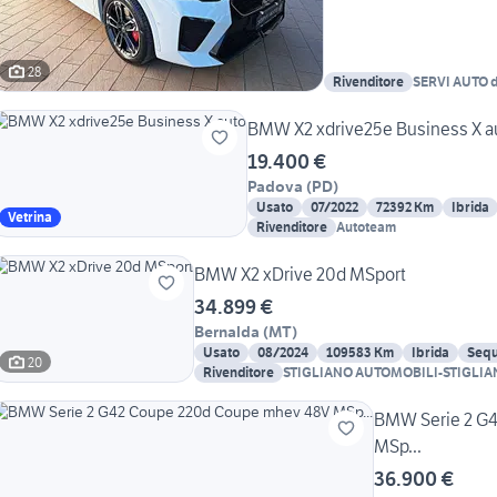
28
Rivenditore
SERVI AUTO di
BMW X2 xdrive25e Business X a
19.400 €
Padova
(
PD
)
Usato
07/2022
72392 Km
Ibrida
Vetrina
Rivenditore
Autoteam
BMW X2 xDrive 20d MSport
34.899 €
Bernalda
(
MT
)
Usato
08/2024
109583 Km
Ibrida
Sequ
20
Rivenditore
STIGLIANO AUTOMOBILI-STIGLIAN
BMW Serie 2 G
MSp...
36.900 €