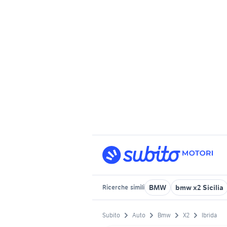
BMW
bmw x2 Sicilia
Ricerche
simili
Subito
Auto
Bmw
X2
Ibrida