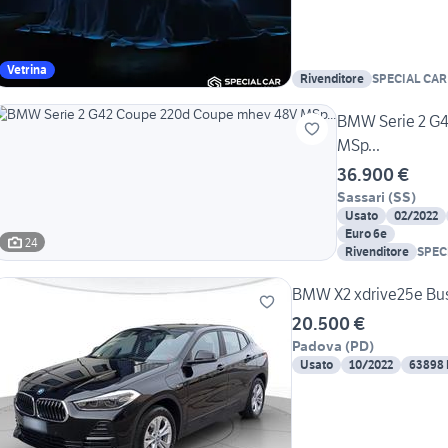
Vetrina
Rivenditore
SPECIAL CAR
BMW Serie 2 G
MSp...
36.900 €
Sassari
(
SS
)
Usato
02/2022
Euro 6e
24
Rivenditore
SPEC
BMW X2 xdrive25e Bus
20.500 €
Padova
(
PD
)
Usato
10/2022
63898