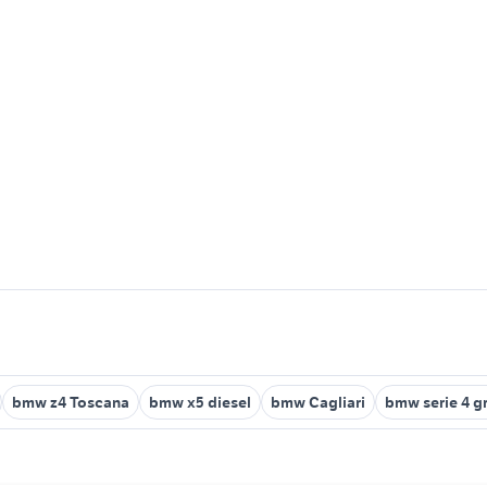
bmw z4 Toscana
bmw x5 diesel
bmw Cagliari
bmw serie 4 g