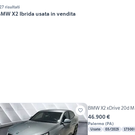
27 risultati
MW X2 Ibrida usata in vendita
BMW X2 xDrive 20d M
46.900 €
Palermo
(
PA
)
Usato
03/2025
17300