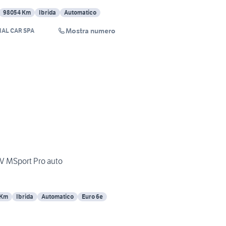
98054 Km
Ibrida
Automatico
Mostra numero
IAL CAR SPA
V MSport Pro auto
 Km
Ibrida
Automatico
Euro 6e