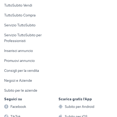
Case vacanza
TuttoSubito Vendi
Uffici e Locali
TuttoSubito Compra
commerciali
Servizio TuttoSubito
elettronica
per la casa e la
sports e hobby
Servizio TuttoSubito per
persona
Informatica
Animali
Professionisti
Arredamento e
Console e
Accessori per
Casalinghi
Inserisci annuncio
Videogiochi
animali
Elettrodomestici
Promuovi annuncio
Audio/Video
Musica e Film
Giardino e Fai da te
Consigli per la vendita
Fotografia
Libri e Riviste
Abbigliamento e
Negozi e Aziende
Telefonia
Strumenti Musicali
Accessori
Subito per le aziende
Sports
Tutto per i bambini
Seguici su
Scarica gratis l'App
Biciclette
Facebook
Subito per Android
Collezionismo
TikTok
Subito per iOS