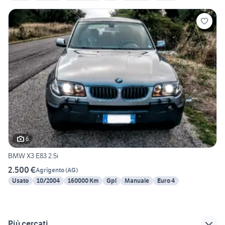
6
BMW X3 E83 2.5i
2.500 €
Agrigento
(
AG
)
Usato
10/2004
160000 Km
Gpl
Manuale
Euro 4
Più cercati