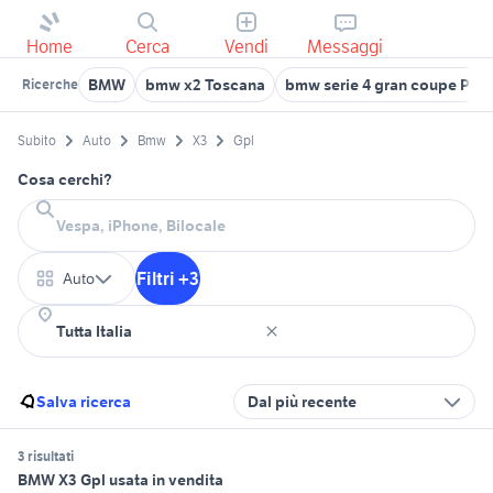
Home
Cerca
Vendi
Messaggi
BMW
bmw x2 Toscana
bmw serie 4 gran coupe Pie
Ricerche
Subito
Auto
Bmw
X3
Gpl
Cosa cerchi?
Filtri +3
Auto
Salva ricerca
Dal più recente
3 risultati
BMW X3 Gpl usata in vendita