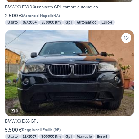
BMW X3 E83 3.0i impianto GPL cambio automatico
2.500 €
Marano di Napoli
(
NA
)
Usato
07/2004
250000 Km
Gpl
Automatico
Euro 4
6
BMW X3 E 83 GPL
5.500 €
Reggio nell'Emilia
(
RE
)
Usato
11/2007
300000 Km
Gpl
Manuale
Euro 5