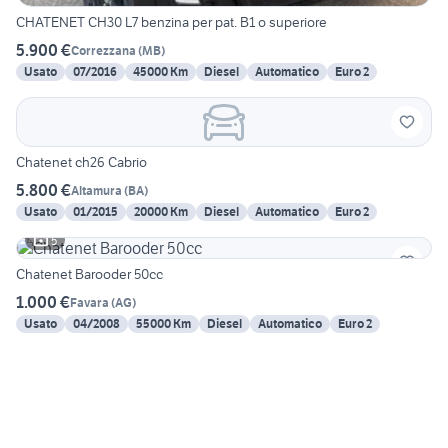
CHATENET CH30 L7 benzina per pat. B1 o superiore
5.900 €
Correzzana
(
MB
)
Usato
07/2016
45000 Km
Diesel
Automatico
Euro 2
Chatenet ch26 Cabrio
5.800 €
Altamura
(
BA
)
Usato
01/2015
20000 Km
Diesel
Automatico
Euro 2
5
Chatenet Barooder 50cc
1.000 €
Favara
(
AG
)
Usato
04/2008
55000 Km
Diesel
Automatico
Euro 2