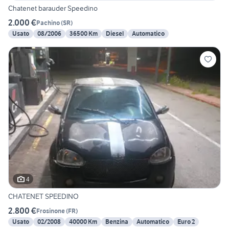
Chatenet barauder Speedino
2.000 €
Pachino
(
SR
)
Usato
08/2006
36500 Km
Diesel
Automatico
4
CHATENET SPEEDINO
2.800 €
Frosinone
(
FR
)
Usato
02/2008
40000 Km
Benzina
Automatico
Euro 2