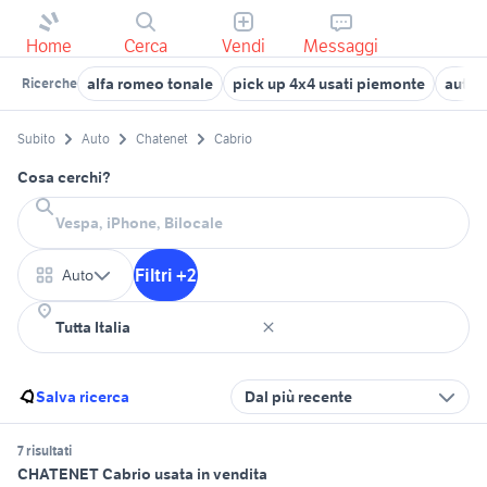
Home
Cerca
Vendi
Messaggi
alfa romeo tonale
pick up 4x4 usati piemonte
auto 
Ricerche
Subito
Auto
Chatenet
Cabrio
Cosa cerchi?
Filtri +2
Auto
Salva ricerca
Dal più recente
7 risultati
CHATENET Cabrio usata in vendita