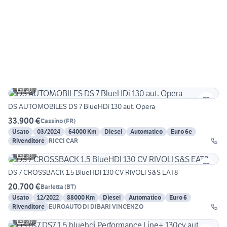
20
DS AUTOMOBILES DS 7 BlueHDi 130 aut. Opera
33.900 €
Cassino
(
FR
)
Usato
03/2024
64000 Km
Diesel
Automatico
Euro 6e
Rivenditore
RICCI CAR
30
DS 7 CROSSBACK 1.5 BlueHDI 130 CV RIVOLI S&S EAT8
20.700 €
Barletta
(
BT
)
Usato
12/2022
88000 Km
Diesel
Automatico
Euro 6
Rivenditore
EUROAUTO DI DIBARI VINCENZO
20