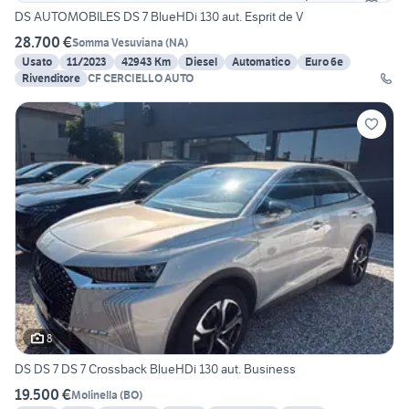
DS AUTOMOBILES DS 7 BlueHDi 130 aut. Esprit de V
28.700 €
Somma Vesuviana
(
NA
)
Usato
11/2023
42943 Km
Diesel
Automatico
Euro 6e
Rivenditore
CF CERCIELLO AUTO
8
DS DS 7 DS 7 Crossback BlueHDi 130 aut. Business
19.500 €
Molinella
(
BO
)