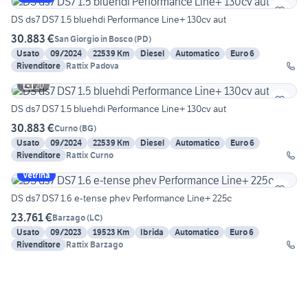
DS ds7 DS7 1.5 bluehdi Performance Line+ 130cv aut
30.883 €
San Giorgio in Bosco
(
PD
)
Usato
09/2024
22539 Km
Diesel
Automatico
Euro 6
Rivenditore
Rattix Padova
20
DS ds7 DS7 1.5 bluehdi Performance Line+ 130cv aut
30.883 €
Curno
(
BG
)
Usato
09/2024
22539 Km
Diesel
Automatico
Euro 6
Rivenditore
Rattix Curno
Vetrina
DS ds7 DS7 1.6 e-tense phev Performance Line+ 225c
23.761 €
Barzago
(
LC
)
Usato
09/2023
19523 Km
Ibrida
Automatico
Euro 6
Rivenditore
Rattix Barzago