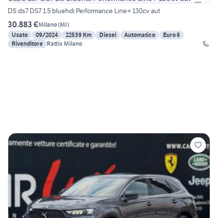
DS ds7 DS7 1.5 bluehdi Performance Line+ 130cv aut
30.883 €
Milano
(
MI
)
Usato
09/2024
22539 Km
Diesel
Automatico
Euro 6
Rivenditore
Rattix Milano