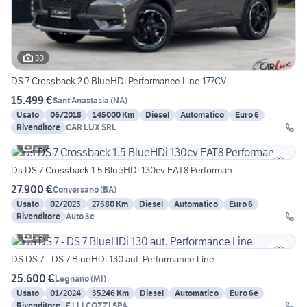
30
DS 7 Crossback 2.0 BlueHDi Performance Line 177CV
15.499 €
Sant'Anastasia
(
NA
)
Usato
06/2018
145000 Km
Diesel
Automatico
Euro 6
Rivenditore
CAR LUX SRL
23
Ds DS 7 Crossback 1.5 BlueHDi 130cv EAT8 Performan
27.900 €
Conversano
(
BA
)
Usato
02/2023
27580 Km
Diesel
Automatico
Euro 6
Rivenditore
Auto 3c
25
DS DS 7 - DS 7 BlueHDi 130 aut. Performance Line
25.600 €
Legnano
(
MI
)
Usato
01/2024
35246 Km
Diesel
Automatico
Euro 6e
Rivenditore
F.LLI COZZI SPA