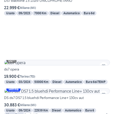
DS7 blackline 1.5 131cv UNICOPROPIETARIO
22.999 €
Milano
(
MI
)
Usato
09/2023
7000 Km
Diesel
Automatico
Euro 6d
5
ds7 opera
19.900 €
Torino
(
TO
)
Usato
03/2024
50000 Km
Diesel
Automatico
Euro 6d-TEMP
Vetrina
DS ds7 DS7 1.5 bluehdi Performance Line+ 130cv aut
30.883 €
Milano
(
MI
)
Usato
09/2024
22539 Km
Diesel
Automatico
Euro 6