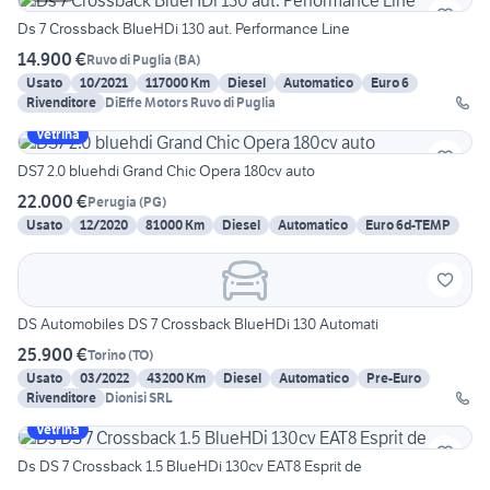
Ds 7 Crossback BlueHDi 130 aut. Performance Line
14.900 €
Ruvo di Puglia
(
BA
)
Usato
10/2021
117000 Km
Diesel
Automatico
Euro 6
Rivenditore
DiEffe Motors Ruvo di Puglia
Vetrina
DS7 2.0 bluehdi Grand Chic Opera 180cv auto
22.000 €
Perugia
(
PG
)
Usato
12/2020
81000 Km
Diesel
Automatico
Euro 6d-TEMP
DS Automobiles DS 7 Crossback BlueHDi 130 Automati
25.900 €
Torino
(
TO
)
Usato
03/2022
43200 Km
Diesel
Automatico
Pre-Euro
Rivenditore
Dionisi SRL
Vetrina
Ds DS 7 Crossback 1.5 BlueHDi 130cv EAT8 Esprit de