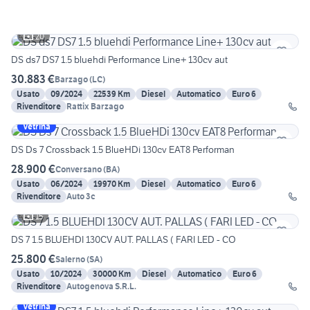
20
DS ds7 DS7 1.5 bluehdi Performance Line+ 130cv aut
30.883 €
Barzago
(
LC
)
Usato
09/2024
22539 Km
Diesel
Automatico
Euro 6
Rivenditore
Rattix Barzago
Vetrina
DS Ds 7 Crossback 1.5 BlueHDi 130cv EAT8 Performan
28.900 €
Conversano
(
BA
)
Usato
06/2024
19970 Km
Diesel
Automatico
Euro 6
Rivenditore
Auto 3c
15
DS 7 1.5 BLUEHDI 130CV AUT. PALLAS ( FARI LED - CO
25.800 €
Salerno
(
SA
)
Usato
10/2024
30000 Km
Diesel
Automatico
Euro 6
Rivenditore
Autogenova S.R.L.
Vetrina