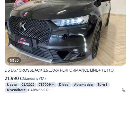
30
DS DS7 CROSSBACK 1.5 130cv PERFORMANCE LINE+ TETTO
21.990 €
Manduria
(
TA
)
Usato
01/2022
78700 Km
Diesel
Automatico
Euro 6
Rivenditore
CARWEB S.R.L.