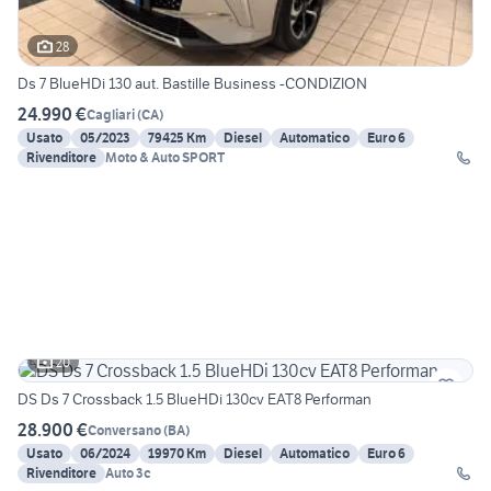
28
Ds 7 BlueHDi 130 aut. Bastille Business -CONDIZION
24.990 €
Cagliari
(
CA
)
Usato
05/2023
79425 Km
Diesel
Automatico
Euro 6
Rivenditore
Moto & Auto SPORT
20
DS Ds 7 Crossback 1.5 BlueHDi 130cv EAT8 Performan
28.900 €
Conversano
(
BA
)
Usato
06/2024
19970 Km
Diesel
Automatico
Euro 6
Rivenditore
Auto 3c