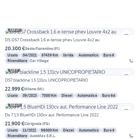
18
DS DS7 Crossback 1.6 e-tense phev Louvre 4x2 au
20.300 €
Sesto Fiorentino
(
FI
)
Usato
04/2021
67439 Km
Ibrida
Automatico
Euro 6
Rivenditore
Car Village
6
DS7 blackline 1.5 131cv UNICOPROPIETARIO
22.999 €
Milano
(
MI
)
Usato
09/2023
7000 Km
Diesel
Automatico
Euro 6d
26
Ds 7 1.5 BlueHDi 130cv aut. Performance Line 2022
21.900 €
Cerignola
(
FG
)
Usato
11/2022
98000 Km
Diesel
Automatico
Euro 6
Rivenditore
AutoMax S.R.L.