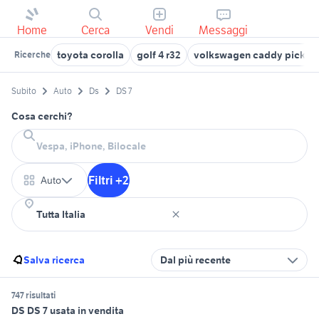
Home
Cerca
Vendi
Messaggi
toyota corolla
golf 4 r32
volkswagen caddy pick u
Ricerche
Subito
Auto
Ds
DS 7
Cosa cerchi?
Filtri +2
Auto
Salva ricerca
Dal più recente
747 risultati
DS DS 7 usata in vendita