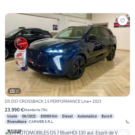
27
DS DS7 CROSSBACK 1.5 PERFORMANCE Line+ 2023
23.990 €
Manduria
(
TA
)
Usato
06/2023
80000 Km
Diesel
Automatico
Euro 6
Rivenditore
CARWEB S.R.L.
30