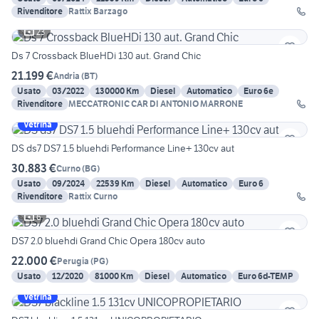
Rivenditore
Rattix Barzago
23
Ds 7 Crossback BlueHDi 130 aut. Grand Chic
21.199 €
Andria
(
BT
)
Usato
03/2022
130000 Km
Diesel
Automatico
Euro 6e
Rivenditore
MECCATRONIC CAR DI ANTONIO MARRONE
Vetrina
DS ds7 DS7 1.5 bluehdi Performance Line+ 130cv aut
30.883 €
Curno
(
BG
)
Usato
09/2024
22539 Km
Diesel
Automatico
Euro 6
Rivenditore
Rattix Curno
6
DS7 2.0 bluehdi Grand Chic Opera 180cv auto
22.000 €
Perugia
(
PG
)
Usato
12/2020
81000 Km
Diesel
Automatico
Euro 6d-TEMP
Vetrina