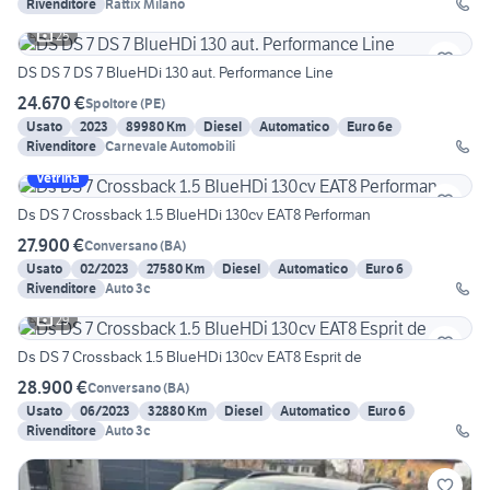
Rivenditore
Rattix Milano
25
DS DS 7 DS 7 BlueHDi 130 aut. Performance Line
24.670 €
Spoltore
(
PE
)
Usato
2023
89980 Km
Diesel
Automatico
Euro 6e
Rivenditore
Carnevale Automobili
Vetrina
Ds DS 7 Crossback 1.5 BlueHDi 130cv EAT8 Performan
27.900 €
Conversano
(
BA
)
Usato
02/2023
27580 Km
Diesel
Automatico
Euro 6
Rivenditore
Auto 3c
29
Ds DS 7 Crossback 1.5 BlueHDi 130cv EAT8 Esprit de
28.900 €
Conversano
(
BA
)
Usato
06/2023
32880 Km
Diesel
Automatico
Euro 6
Rivenditore
Auto 3c