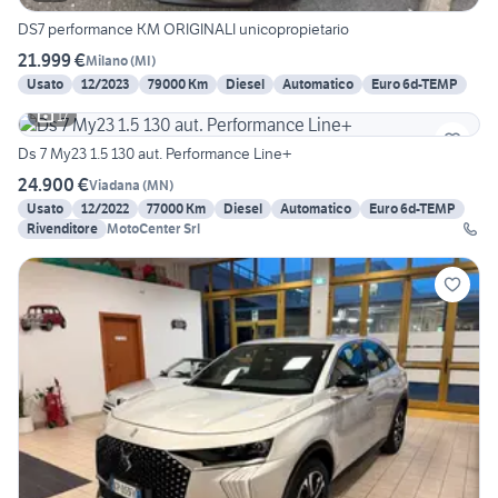
DS7 performance KM ORIGINALI unicopropietario
21.999 €
Milano
(
MI
)
Usato
12/2023
79000 Km
Diesel
Automatico
Euro 6d-TEMP
17
Ds 7 My23 1.5 130 aut. Performance Line+
24.900 €
Viadana
(
MN
)
Usato
12/2022
77000 Km
Diesel
Automatico
Euro 6d-TEMP
Rivenditore
MotoCenter Srl