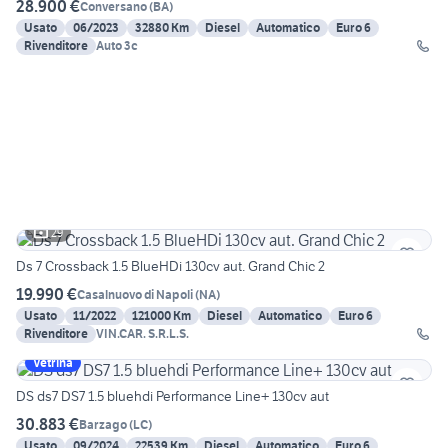
28.900 €
Conversano
(
BA
)
Usato
06/2023
32880 Km
Diesel
Automatico
Euro 6
Rivenditore
Auto 3c
29
Ds 7 Crossback 1.5 BlueHDi 130cv aut. Grand Chic 2
19.990 €
Casalnuovo di Napoli
(
NA
)
Usato
11/2022
121000 Km
Diesel
Automatico
Euro 6
Rivenditore
VIN.CAR. S.R.L.S.
Vetrina
DS ds7 DS7 1.5 bluehdi Performance Line+ 130cv aut
30.883 €
Barzago
(
LC
)
Usato
09/2024
22539 Km
Diesel
Automatico
Euro 6