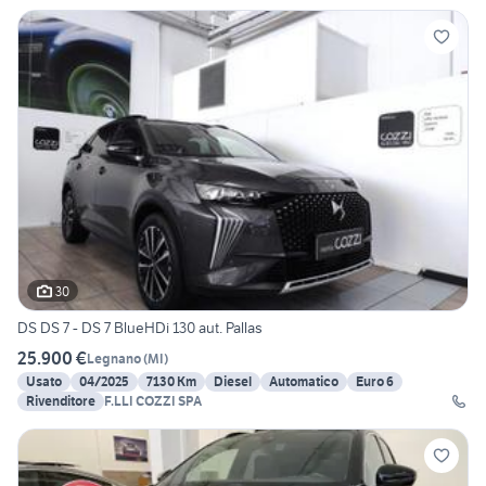
30
DS DS 7 - DS 7 BlueHDi 130 aut. Pallas
25.900 €
Legnano
(
MI
)
Usato
04/2025
7130 Km
Diesel
Automatico
Euro 6
Rivenditore
F.LLI COZZI SPA