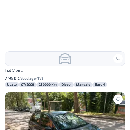
Fiat Croma
2.950 €
Vedelago
(
TV
)
Usato
07/2009
250000 Km
Diesel
Manuale
Euro 4