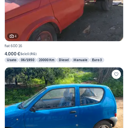
4
fiat 600 16
4.000 €
Scicli
(
RG
)
Usato
06/1950
20000 Km
Diesel
Manuale
Euro 3