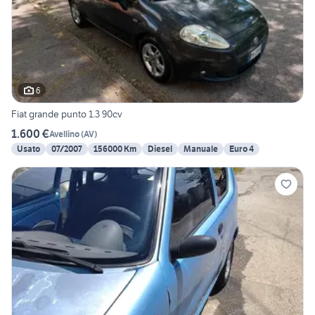
6
Fiat grande punto 1.3 90cv
1.600 €
Avellino
(
AV
)
Usato
07/2007
156000 Km
Diesel
Manuale
Euro 4