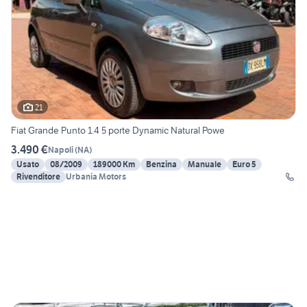
21
Fiat Grande Punto 1.4 5 porte Dynamic Natural Powe
3.490 €
Napoli
(
NA
)
Usato
08/2009
189000 Km
Benzina
Manuale
Euro 5
Rivenditore
Urbania Motors