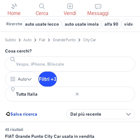
Home
Cerca
Vendi
Messaggi
auto usate lecco
auto usate imola
alfa 90
video v
Ricerche
Subito
Auto
Fiat
Grande Punto
City Car
Cosa cerchi?
Filtri +3
Auto
Salva ricerca
Dal più recente
45 risultati
FIAT Grande Punto City Car usata in vendita