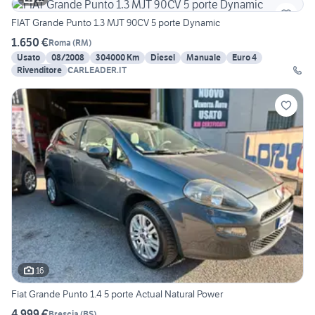
FIAT Grande Punto 1.3 MJT 90CV 5 porte Dynamic
1.650 €
Roma
(
RM
)
Usato
08/2008
304000 Km
Diesel
Manuale
Euro 4
Rivenditore
CARLEADER.IT
16
Fiat Grande Punto 1.4 5 porte Actual Natural Power
4.999 €
Brescia
(
BS
)