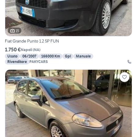
15
Fiat Grande Punto 1.2 5P FUN
1.750 €
Napoli
(
NA
)
Usato
06/2007
166000 Km
Gpl
Manuale
Rivenditore
PAKYCARS