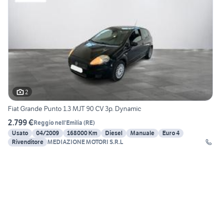
2
Fiat Grande Punto 1.3 MJT 90 CV 3p. Dynamic
2.799 €
Reggio nell'Emilia
(
RE
)
Usato
04/2009
168000 Km
Diesel
Manuale
Euro 4
Rivenditore
MEDIAZIONE MOTORI S.R.L