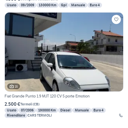
Usato
09/2009
130000 Km
Gpl
Manuale
Euro 4
16
Fiat Grande Punto 1.9 MJT 120 CV 5 porte Emotion
2.500 €
Termoli
(
CB
)
Usato
07/2006
190000 Km
Diesel
Manuale
Euro 4
Rivenditore
CARS TERMOLI