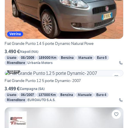
Vetrina
Fiat Grande Punto 1.4 5 porte Dynamic Natural Powe
3.490 €
Napoli
(
NA
)
Usato
08/2009
189000 Km
Benzina
Manuale
Euro 5
Rivenditore
Urbania Motors
14
Fiat Grande Punto 1.2 5 porte Dynamic- 2007
3.499 €
Campagna
(
SA
)
Usato
06/2007
137000 Km
Benzina
Manuale
Euro 4
Rivenditore
EUROAUTO S.A.S.