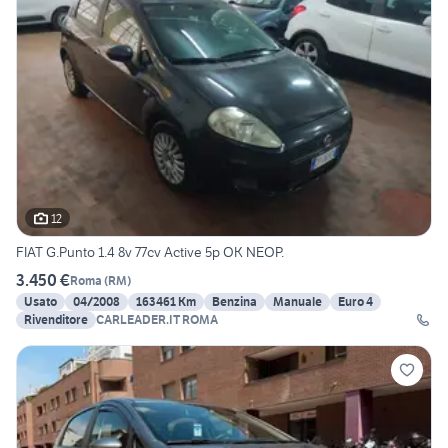
12
FIAT G.Punto 1.4 8v 77cv Active 5p OK NEOP.
3.450 €
Roma
(
RM
)
Usato
04/2008
163461 Km
Benzina
Manuale
Euro 4
Rivenditore
CARLEADER.IT ROMA