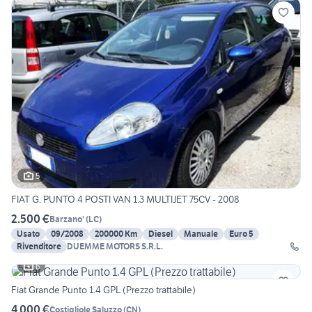
5
FIAT G. PUNTO 4 POSTI VAN 1.3 MULTIJET 75CV - 2008
2.500 €
Barzano'
(
LC
)
Usato
09/2008
200000 Km
Diesel
Manuale
Euro 5
Rivenditore
DUEMME MOTORS S.R.L.
6
Fiat Grande Punto 1.4 GPL (Prezzo trattabile)
4.000 €
Costigliole Saluzzo
(
CN
)