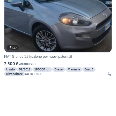
30
FIAT Grande 1.3 frezione per nuovi patentati
2.500 €
Verona
(
VR
)
Usato
01/2012
190000 Km
Diesel
Manuale
Euro 5
Rivenditore
AUTO FEDE