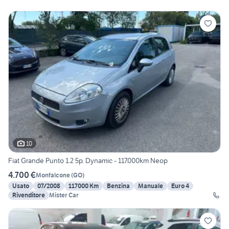
10
Fiat Grande Punto 1.2 5p. Dynamic - 117.000km Neop
4.700 €
Monfalcone
(
GO
)
Usato
07/2008
117000 Km
Benzina
Manuale
Euro 4
Rivenditore
Mister Car