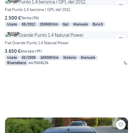
Fiat Punto 1.4 benzina / GPL del 2012.
2.500 €
Torino
(
TO
)
Usato
05/2012
250000 Km
Gpl
Manuale
Euro 5
9
Fiat Grande Punto 1.4 Natural Power
3.650 €
Marsala
(
TP
)
Usato
03/2009
169000 Km
Metano
Manuale
Rivenditore
AUTODELTA