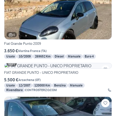
6
Fiat Grande Punto 2009
3.650 €
Martina Franca
(
TA
)
Usato
10/2009
269652 Km
Diesel
Manuale
Euro 4
9
FIAT GRANDE PUNTO - UNICO PROPRIETARIO
5.500 €
Arzachena
(
OT
)
Usato
12/2007
120000 Km
Benzina
Manuale
Rivenditore
CONTROSTERZO.COM