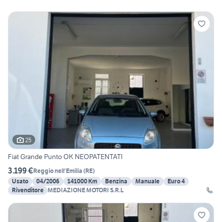
25
Fiat Grande Punto OK NEOPATENTATI
3.199 €
Reggio nell'Emilia
(
RE
)
Usato
04/2006
141000 Km
Benzina
Manuale
Euro 4
Rivenditore
MEDIAZIONE MOTORI S.R.L