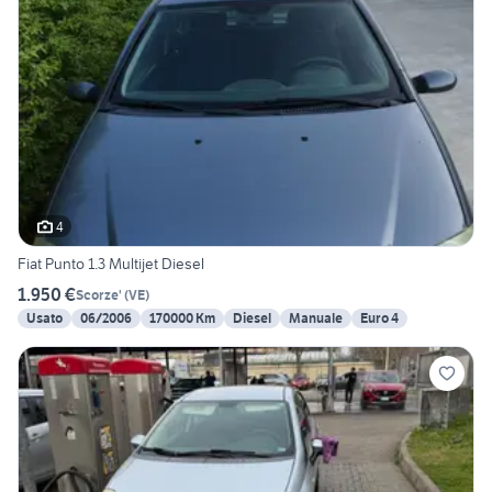
4
Fiat Punto 1.3 Multijet Diesel
1.950 €
Scorze'
(
VE
)
Usato
06/2006
170000 Km
Diesel
Manuale
Euro 4