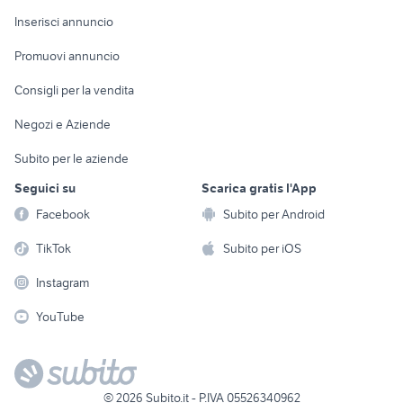
Arredamento e
Console e
Accessori per
Casalinghi
Inserisci annuncio
Videogiochi
animali
Elettrodomestici
Promuovi annuncio
Audio/Video
Musica e Film
Giardino e Fai da te
Consigli per la vendita
Fotografia
Libri e Riviste
Abbigliamento e
Negozi e Aziende
Telefonia
Strumenti Musicali
Accessori
Subito per le aziende
Sports
Tutto per i bambini
Seguici su
Scarica gratis l'App
Biciclette
Facebook
Subito per Android
Collezionismo
TikTok
Subito per iOS
Instagram
YouTube
©
2026
Subito.it - P.IVA 05526340962