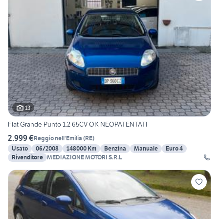
13
Fiat Grande Punto 1.2 65CV OK NEOPATENTATI
2.999 €
Reggio nell'Emilia
(
RE
)
Usato
06/2008
148000 Km
Benzina
Manuale
Euro 4
Rivenditore
MEDIAZIONE MOTORI S.R.L