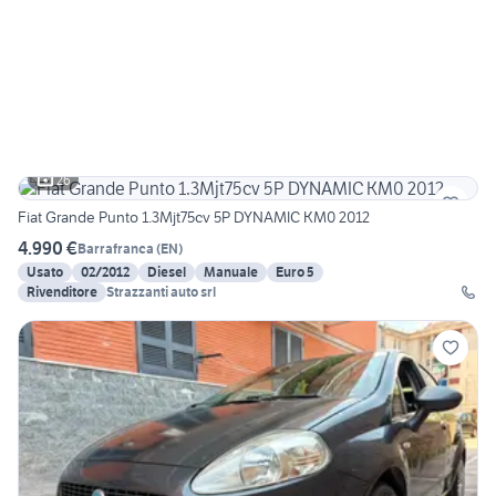
26
Fiat Grande Punto 1.3Mjt75cv 5P DYNAMIC KM0 2012
4.990 €
Barrafranca
(
EN
)
Usato
02/2012
Diesel
Manuale
Euro 5
Rivenditore
Strazzanti auto srl