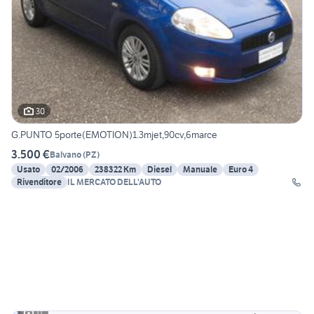
30
G.PUNTO 5porte(EMOTION)1.3mjet,90cv,6marce
3.500 €
Balvano
(
PZ
)
Usato
02/2006
238322 Km
Diesel
Manuale
Euro 4
Rivenditore
IL MERCATO DELL'AUTO
11