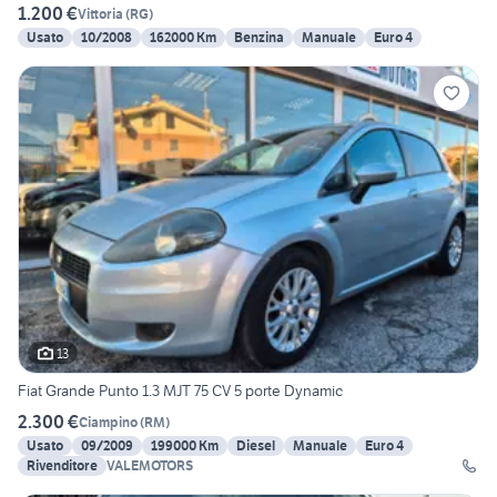
1.200 €
Vittoria
(
RG
)
Usato
10/2008
162000 Km
Benzina
Manuale
Euro 4
13
Fiat Grande Punto 1.3 MJT 75 CV 5 porte Dynamic
2.300 €
Ciampino
(
RM
)
Usato
09/2009
199000 Km
Diesel
Manuale
Euro 4
Rivenditore
VALEMOTORS