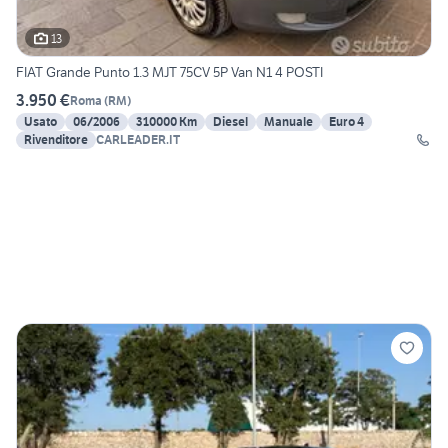
13
FIAT Grande Punto 1.3 MJT 75CV 5P Van N1 4 POSTI
3.950 €
Roma
(
RM
)
Usato
06/2006
310000 Km
Diesel
Manuale
Euro 4
Rivenditore
CARLEADER.IT