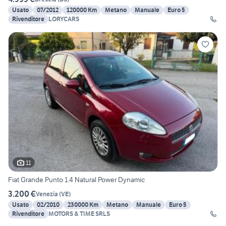
Usato
07/2012
120000 Km
Metano
Manuale
Euro 5
Rivenditore
LORYCARS
11
Fiat Grande Punto 1.4 Natural Power Dynamic
3.200 €
Venezia
(
VE
)
Usato
02/2010
230000 Km
Metano
Manuale
Euro 5
Rivenditore
MOTORS & TIME SRLS