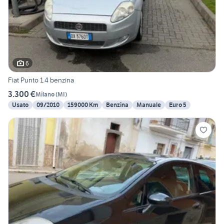
6
Fiat Punto 1.4 benzina
3.300 €
Milano
(
MI
)
Usato
09/2010
159000 Km
Benzina
Manuale
Euro 5