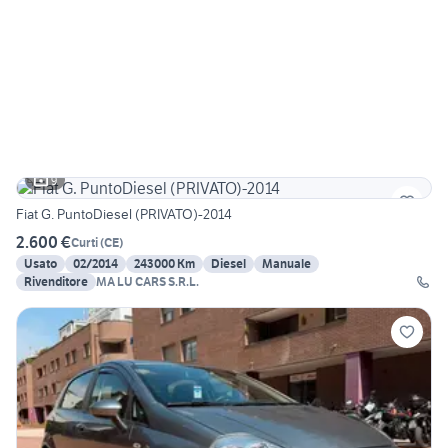
9
Fiat G. PuntoDiesel (PRIVATO)-2014
2.600 €
Curti
(
CE
)
Usato
02/2014
243000 Km
Diesel
Manuale
Rivenditore
MA LU CARS S.R.L.