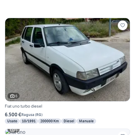
6
Fiat uno turbo diesel
6.500 €
Ragusa
(
RG
)
Usato
10/1991
200000 Km
Diesel
Manuale
6