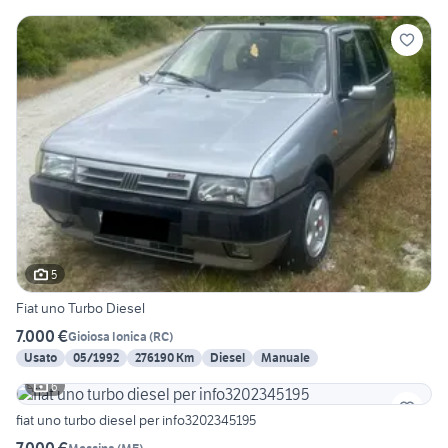
5
Fiat uno Turbo Diesel
7.000 €
Gioiosa Ionica
(
RC
)
Usato
05/1992
276190 Km
Diesel
Manuale
6
fiat uno turbo diesel per info3202345195