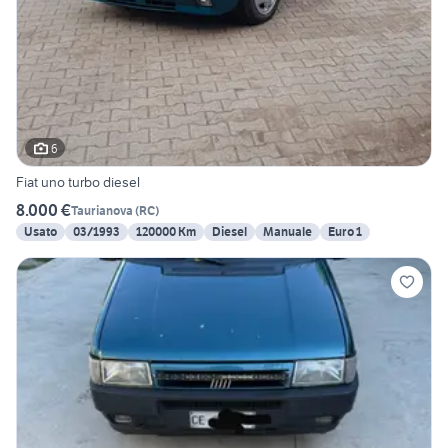
6
Fiat uno turbo diesel
8.000 €
Taurianova
(
RC
)
Usato
03/1993
120000 Km
Diesel
Manuale
Euro 1