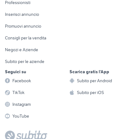
Informatica
Animali
Professionisti
Arredamento e
Console e
Accessori per
Casalinghi
Inserisci annuncio
Videogiochi
animali
Elettrodomestici
Promuovi annuncio
Audio/Video
Musica e Film
Giardino e Fai da te
Consigli per la vendita
Fotografia
Libri e Riviste
Abbigliamento e
Negozi e Aziende
Telefonia
Strumenti Musicali
Accessori
Subito per le aziende
Sports
Tutto per i bambini
Seguici su
Scarica gratis l'App
Biciclette
Facebook
Subito per Android
Collezionismo
TikTok
Subito per iOS
Instagram
YouTube