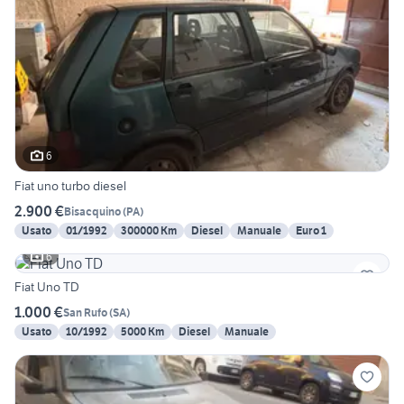
6
Fiat uno turbo diesel
2.900 €
Bisacquino
(
PA
)
Usato
01/1992
300000 Km
Diesel
Manuale
Euro 1
6
Fiat Uno TD
1.000 €
San Rufo
(
SA
)
Usato
10/1992
5000 Km
Diesel
Manuale