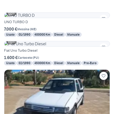
6
UNO TURBO D
7.000 €
Messina
(
ME
)
Usato
01/1990
400000 Km
Diesel
Manuale
5
Fiat Uno Turbo Diesel
1.600 €
Cartoceto
(
PU
)
Usato
02/1990
450000 Km
Diesel
Manuale
Pre-Euro