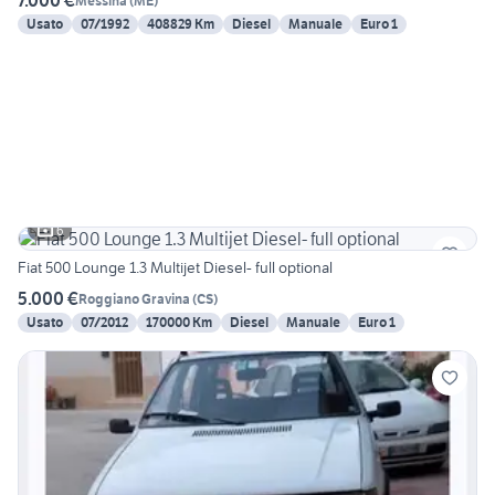
7.000 €
Messina
(
ME
)
Usato
07/1992
408829 Km
Diesel
Manuale
Euro 1
6
Fiat 500 Lounge 1.3 Multijet Diesel- full optional
5.000 €
Roggiano Gravina
(
CS
)
Usato
07/2012
170000 Km
Diesel
Manuale
Euro 1