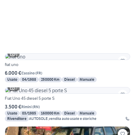
6
fiat uno
6.000 €
Cassino
(
FR
)
Usato
04/1988
250000 Km
Diesel
Manuale
2
Fiat Uno 45 diesel 5 porte S
3.500 €
Rimini
(
RN
)
Usato
03/1985
160000 Km
Diesel
Manuale
Rivenditore
AUTOSOLE ,vendita auto usate e storiche