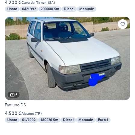
4.200 €
Cava de' Tirreni
(
SA
)
Usato
04/1992
200000 Km
Diesel
Manuale
6
Fiat uno DS
4.500 €
Alcamo
(
TP
)
Usato
01/1992
180226 Km
Diesel
Manuale
Euro 1