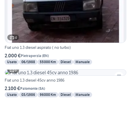
4
Fiat uno 1.3 diesel aspirato ( no turbo)
2.000 €
Pietraperzia
(
EN
)
Usato
06/1988
55000 Km
Diesel
Manuale
6
Fiat uno 1.3 diesel 45cv anno 1986
2.100 €
Palomonte
(
SA
)
Usato
03/1986
96000 Km
Diesel
Manuale