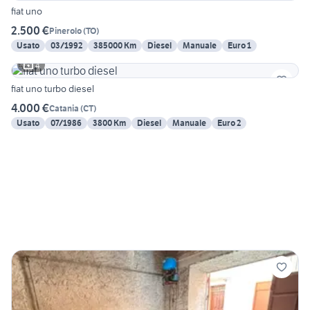
fiat uno
2.500 €
Pinerolo
(
TO
)
Usato
03/1992
385000 Km
Diesel
Manuale
Euro 1
4
fiat uno turbo diesel
4.000 €
Catania
(
CT
)
Usato
07/1986
3800 Km
Diesel
Manuale
Euro 2