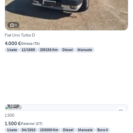
6
Fiat Uno Turbo D
4.000 €
Ginosa
(
TA
)
Usato
12/1989
205156 Km
Diesel
Manuale
2
1.500
1.500 €
Paterno'
(
CT
)
Usato
04/2010
150000 Km
Diesel
Manuale
Euro 4