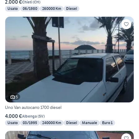
2.000 €
Chieti
(
CH
)
Usato
06/1980
260000 Km
Diesel
5
Uno Van autocarro 1700 diesel
4.000 €
Albenga
(
SV
)
Usato
03/1995
240000 Km
Diesel
Manuale
Euro 1