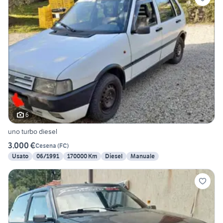
6
uno turbo diesel
3.000 €
Cesena
(
FC
)
Usato
06/1991
170000 Km
Diesel
Manuale