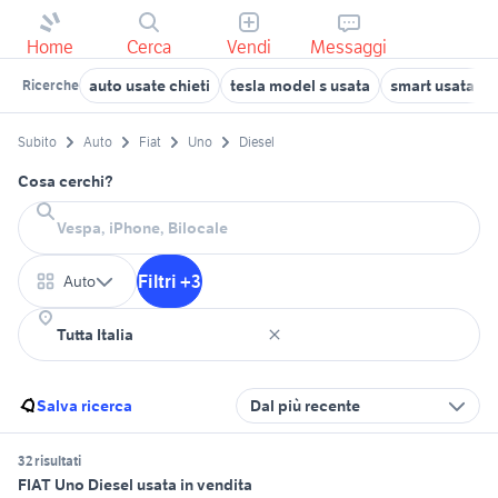
Home
Cerca
Vendi
Messaggi
auto usate chieti
tesla model s usata
smart usata cag
Ricerche
Subito
Auto
Fiat
Uno
Diesel
Cosa cerchi?
Filtri +3
Auto
Salva ricerca
Dal più recente
32 risultati
FIAT Uno Diesel usata in vendita