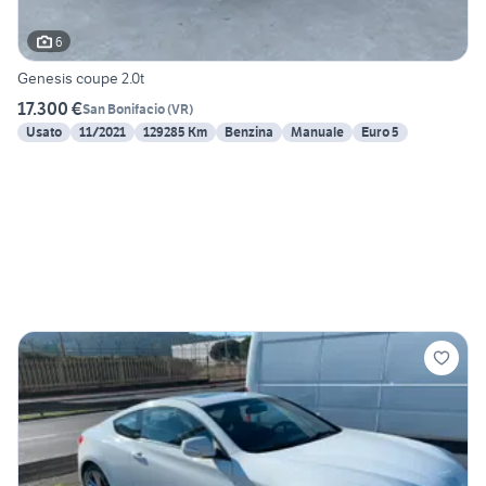
6
Genesis coupe 2.0t
17.300 €
San Bonifacio
(
VR
)
Usato
11/2021
129285 Km
Benzina
Manuale
Euro 5