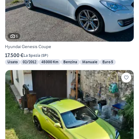
6
Hyundai Genesis Coupe
17.500 €
La Spezia
(
SP
)
Usato
02/2012
45000 Km
Benzina
Manuale
Euro 5