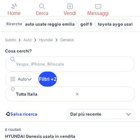
Home
Cerca
Vendi
Messaggi
auto usate reggio emilia
golf 6
toyota aygo usata 
Ricerche
Subito
Auto
Hyundai
Genesis
Cosa cerchi?
Filtri +2
Auto
Salva ricerca
Dal più recente
6 risultati
HYUNDAI Genesis usata in vendita