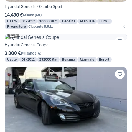
Hyundai Genesis 2.0 turbo Sport
14.490 €
Milano
(
MI
)
Usato
03/2012
100000 Km
Benzina
Manuale
Euro 5
Rivenditore
Clubauto S.R.L.
6
Hyundai Genesis Coupe
3.000 €
Pulsano
(
TA
)
Usato
05/2011
232000 Km
Benzina
Manuale
Euro 5