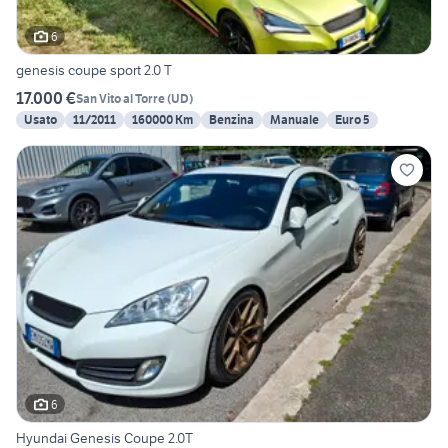
6
genesis coupe sport 2.0 T
17.000 €
San Vito al Torre
(
UD
)
Usato
11/2011
160000 Km
Benzina
Manuale
Euro 5
6
Hyundai Genesis Coupe 2.0T