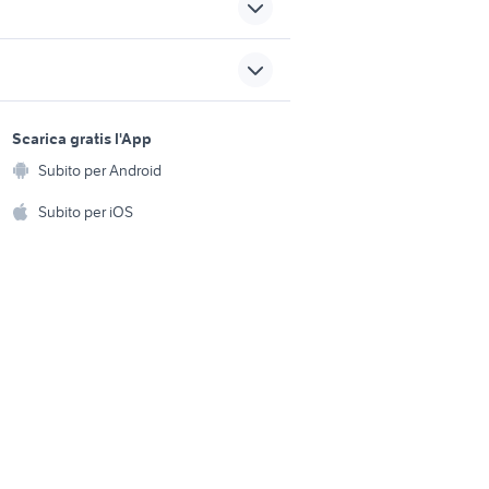
maltipoo toy
ovanni
miniescavatori bobcat
sports e hobby
evo usata
psicologo
a
Scarica gratis l'App
Animali
case in affitto castel mella
Subito per Android
ento e
Accessori per animali
hi
Subito per iOS
Musica e Film
omestici
Libri e Riviste
e Fai da te
Strumenti Musicali
amento e
ri
Sports
 i bambini
Biciclette
Collezionismo