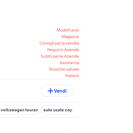
Modelli auto
Magazine
Consigli per la vendita
Negozi e Aziende
Subito per le Aziende
Assistenza
Ricerche salvate
Preferiti
Vendi
volkswagen touran
auto usate copertino
skoda citigo
3008 p