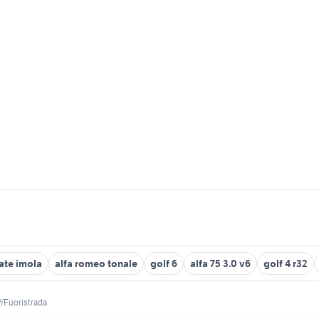
ate imola
alfa romeo tonale
golf 6
alfa 75 3.0 v6
golf 4 r32
/Fuoristrada