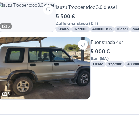
Isuzu Trooper tdoc 3.0 diesel
5.500 €
Zafferana Etnea
(
CT
)
6
Usato
07/2000
400000 Km
Diesel
Man
Fuoristrada 4x4
5.000 €
Bari
(
BA
)
Usato
12/2000
40000
5
icherche simili
Suggerimenti