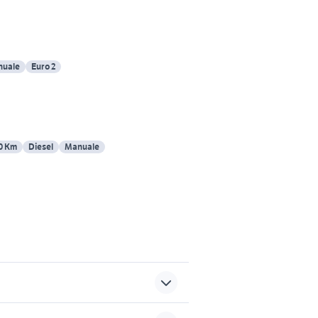
uale
Euro 2
0 Km
Diesel
Manuale