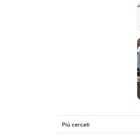
Più cercati
Correlati
R