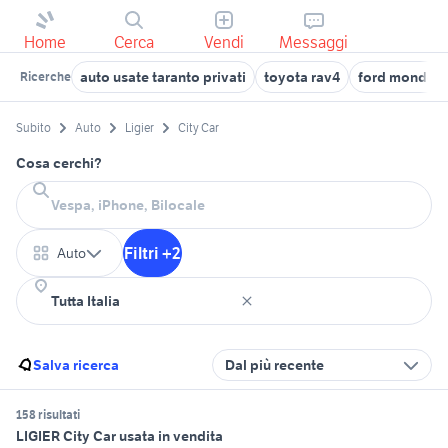
Home
Cerca
Vendi
Messaggi
auto usate taranto privati
toyota rav4
ford mondeo
Ricerche
Subito
Auto
Ligier
City Car
Cosa cerchi?
Filtri +2
Auto
Salva ricerca
Dal più recente
158 risultati
LIGIER City Car usata in vendita