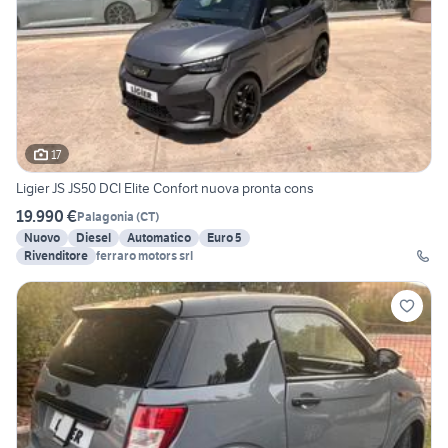
17
Ligier JS JS50 DCI Elite Confort nuova pronta cons
19.990 €
Palagonia
(
CT
)
Nuovo
Diesel
Automatico
Euro 5
Rivenditore
ferraro motors srl