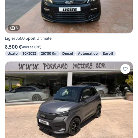
6
Ligier JS50 Sport Ultimate
8.500 €
Aversa
(
CE
)
Usato
10/2022
26700 Km
Diesel
Automatico
Euro 5