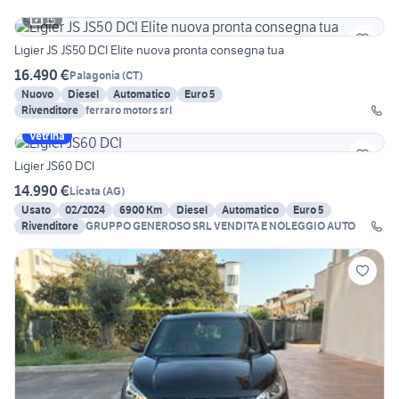
15
Ligier JS JS50 DCI Elite nuova pronta consegna tua
16.490 €
Palagonia
(
CT
)
Nuovo
Diesel
Automatico
Euro 5
Rivenditore
ferraro motors srl
Vetrina
Ligier JS60 DCI
14.990 €
Licata
(
AG
)
Usato
02/2024
6900 Km
Diesel
Automatico
Euro 5
Rivenditore
GRUPPO GENEROSO SRL VENDITA E NOLEGGIO AUTO