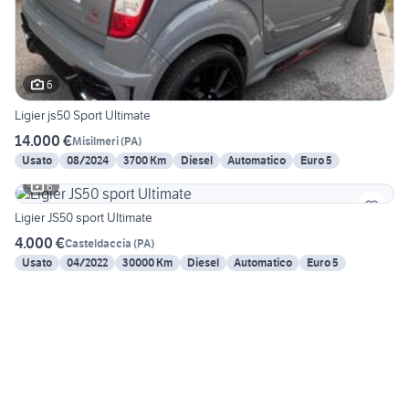
6
Ligier js50 Sport Ultimate
14.000 €
Misilmeri
(
PA
)
Usato
08/2024
3700 Km
Diesel
Automatico
Euro 5
6
Ligier JS50 sport Ultimate
4.000 €
Casteldaccia
(
PA
)
Usato
04/2022
30000 Km
Diesel
Automatico
Euro 5