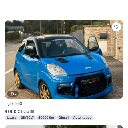
4
Ligier js50
8.000 €
Biella
(
BI
)
Usato
05/2017
50000 Km
Diesel
Automatico