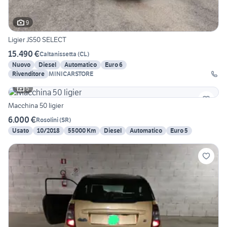
9
Ligier JS50 SELECT
15.490 €
Caltanissetta
(
CL
)
Nuovo
Diesel
Automatico
Euro 6
Rivenditore
MINICARSTORE
5
Macchina 50 ligier
6.000 €
Rosolini
(
SR
)
Usato
10/2018
55000 Km
Diesel
Automatico
Euro 5