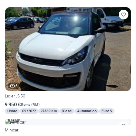
6
Ligier JS 50
9.950 €
Roma
(
RM
)
Usato
09/2022
27389 Km
Diesel
Automatico
Euro 5
5
Minicar