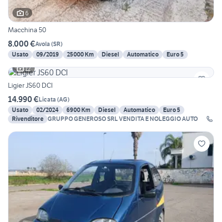
6
Macchina 50
8.000 €
Avola
(
SR
)
Usato
09/2019
25000 Km
Diesel
Automatico
Euro 5
12
Ligier JS60 DCI
14.990 €
Licata
(
AG
)
Usato
02/2024
6900 Km
Diesel
Automatico
Euro 5
Rivenditore
GRUPPO GENEROSO SRL VENDITA E NOLEGGIO AUTO