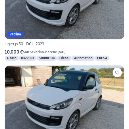
Vetrina
Ligier js 50 - DCI - 2023
10.000 €
San Severino Marche
(
MC
)
Usato
03/2023
50000 Km
Diesel
Automatico
Euro 4