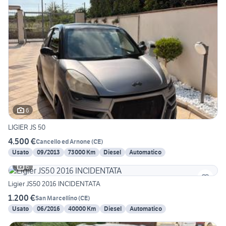
6
LIGIER JS 50
4.500 €
Cancello ed Arnone
(
CE
)
Usato
09/2013
73000 Km
Diesel
Automatico
6
Ligier JS50 2016 INCIDENTATA
1.200 €
San Marcellino
(
CE
)
Usato
06/2016
40000 Km
Diesel
Automatico