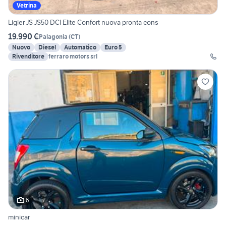
Vetrina
Ligier JS JS50 DCI Elite Confort nuova pronta cons
19.990 €
Palagonia
(
CT
)
Nuovo
Diesel
Automatico
Euro 5
Rivenditore
ferraro motors srl
6
minicar