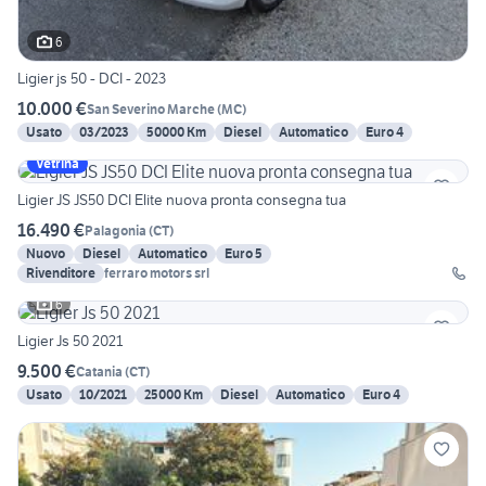
6
Ligier js 50 - DCI - 2023
10.000 €
San Severino Marche
(
MC
)
Usato
03/2023
50000 Km
Diesel
Automatico
Euro 4
Vetrina
Ligier JS JS50 DCI Elite nuova pronta consegna tua
16.490 €
Palagonia
(
CT
)
Nuovo
Diesel
Automatico
Euro 5
Rivenditore
ferraro motors srl
6
Ligier Js 50 2021
9.500 €
Catania
(
CT
)
Usato
10/2021
25000 Km
Diesel
Automatico
Euro 4