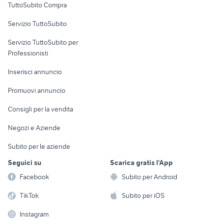
TuttoSubito Compra
commerciali
Servizio TuttoSubito
elettronica
per la casa e la
sports e hobby
Servizio TuttoSubito per
persona
Informatica
Animali
Professionisti
Arredamento e
Console e
Accessori per
Casalinghi
Inserisci annuncio
Videogiochi
animali
Elettrodomestici
Promuovi annuncio
Audio/Video
Musica e Film
Giardino e Fai da te
Consigli per la vendita
Fotografia
Libri e Riviste
Abbigliamento e
Negozi e Aziende
Telefonia
Strumenti Musicali
Accessori
Subito per le aziende
Sports
Tutto per i bambini
Seguici su
Scarica gratis l'App
Biciclette
Facebook
Subito per Android
Collezionismo
TikTok
Subito per iOS
Instagram