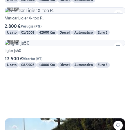
6
Minicar Ligier X- too R.
2.800 €
Perugia
(
PG
)
Usato
01/2009
42600 Km
Diesel
Automatico
Euro 2
6
ligier js50
13.500 €
Viterbo
(
VT
)
Usato
08/2023
14000 Km
Diesel
Automatico
Euro 5