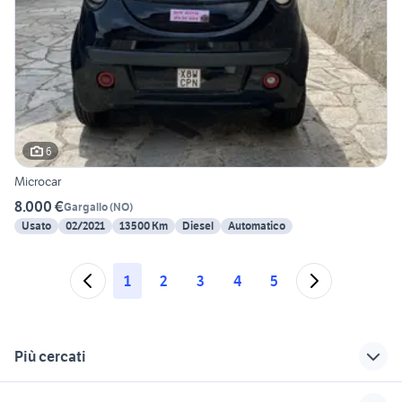
6
Microcar
8.000 €
Gargallo
(
NO
)
Usato
02/2021
13500 Km
Diesel
Automatico
1
2
3
4
5
Più cercati
Correlati
Richerche simili
Suggerimenti