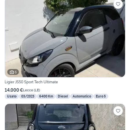
6
Ligier JS50 Sport Tech Ultimate
14.000 €
Lecce
(
LE
)
Usato
03/2023
6400 Km
Diesel
Automatico
Euro 5