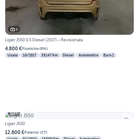
6
Ligier JS50 0.5 Diesel (2017) – Revisionata
4.800 €
Fiumicino
(
RM
)
Usato
10/2017
35147 Km
Diesel
Automatico
Euro 2
6
Ligier JS50
12.800 €
Paterno'
(
CT
)
Usato
04/2024
13000 Km
Diesel
Automatico