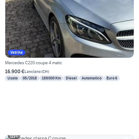
Vetrina
Mercedes C220 coupe 4 matic
16.900 €
Lanciano
(
CH
)
Usato
05/2018
188000 Km
Diesel
Automatico
Euro 6
6