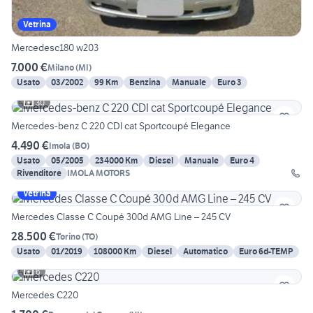
Vetrina
Mercedesc180 w203
7.000 €
Milano
(
MI
)
Usato
03/2002
99 Km
Benzina
Manuale
Euro 3
30
Mercedes-benz C 220 CDI cat Sportcoupé Elegance
4.490 €
Imola
(
BO
)
Usato
05/2005
234000 Km
Diesel
Manuale
Euro 4
Rivenditore
IMOLA MOTORS
Vetrina
Mercedes Classe C Coupé 300d AMG Line – 245 CV
28.500 €
Torino
(
TO
)
Usato
01/2019
108000 Km
Diesel
Automatico
Euro 6d-TEMP
6
Mercedes C220