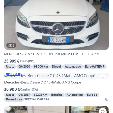
6
MERCEDES-BENZ C 220 COUPE PREMIUM PLUS TETTO APRI
25.999 €
Prato
(
PO
)
Usato
09/2020
99000 Km
Diesel
Automatico
Euro 6d-TEMP
Vetrina
Mercedes-Benz Classe C C 43 4Matic AMG Coupé
36.900 €
Cagliari
(
CA
)
Usato
04/2017
62205 Km
Benzina
Automatico
Euro 6e
Rivenditore
SPECIAL CAR SPA