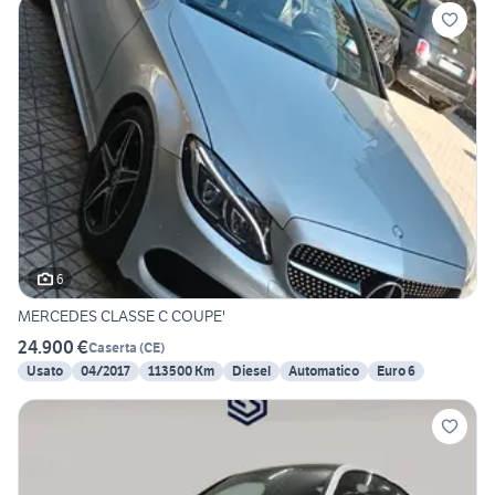
6
MERCEDES CLASSE C COUPE'
24.900 €
Caserta
(
CE
)
Usato
04/2017
113500 Km
Diesel
Automatico
Euro 6