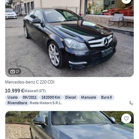
17
Mercedes-benz C 220 CDI
10.999 €
Mascali
(
CT
)
Usato
09/2011
182000 Km
Diesel
Manuale
Euro 5
Rivenditore
Roda Motors S.R.L.