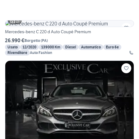
15
Mercedes-benz C 220 d Auto Coupé Premium
26.990 €
Borgetto
(
PA
)
Usato
12/2020
139000 Km
Diesel
Automatico
Euro 6e
Rivenditore
Auto Fashion