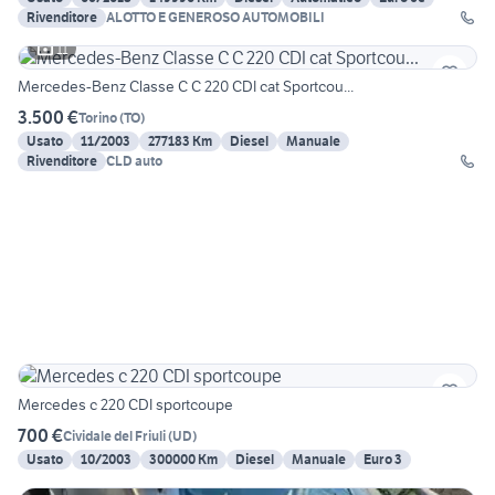
Rivenditore
ALOTTO E GENEROSO AUTOMOBILI
11
Mercedes-Benz Classe C C 220 CDI cat Sportcou...
3.500 €
Torino
(
TO
)
Usato
11/2003
277183 Km
Diesel
Manuale
Rivenditore
CLD auto
Mercedes c 220 CDI sportcoupe
700 €
Cividale del Friuli
(
UD
)
Usato
10/2003
300000 Km
Diesel
Manuale
Euro 3