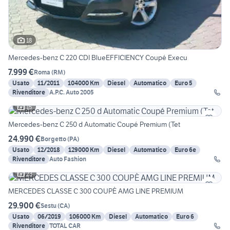
18
Mercedes-benz C 220 CDI BlueEFFICIENCY Coupé Execu
7.999 €
Roma
(
RM
)
Usato
11/2011
104000 Km
Diesel
Automatico
Euro 5
Rivenditore
A.P.C. Auto 2005
15
Mercedes-benz C 250 d Automatic Coupé Premium (Tet
24.990 €
Borgetto
(
PA
)
Usato
12/2018
129000 Km
Diesel
Automatico
Euro 6e
Rivenditore
Auto Fashion
23
MERCEDES CLASSE C 300 COUPÈ AMG LINE PREMIUM
29.900 €
Sestu
(
CA
)
Usato
06/2019
106000 Km
Diesel
Automatico
Euro 6
Rivenditore
TOTAL CAR