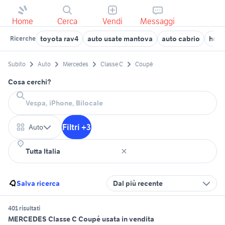
Home
Cerca
Vendi
Messaggi
toyota rav4
auto usate mantova
auto cabrio
humm
Ricerche
Subito
Auto
Mercedes
Classe C
Coupé
Cosa cerchi?
Filtri +3
Auto
Salva ricerca
Dal più recente
401 risultati
MERCEDES Classe C Coupé usata in vendita