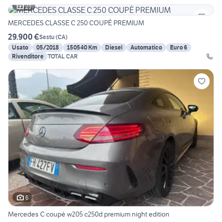
23
MERCEDES CLASSE C 250 COUPÈ PREMIUM
29.900 €
Sestu
(
CA
)
Usato
05/2018
150540 Km
Diesel
Automatico
Euro 6
Rivenditore
TOTAL CAR
6
Mercedes C coupé w205 c250d premium night edition