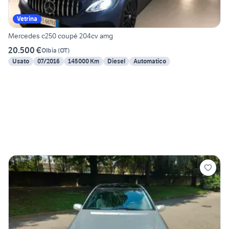
Vetrina
Mercedes c250 coupé 204cv amg
20.500 €
Olbia
(
OT
)
Usato
07/2016
145000 Km
Diesel
Automatico