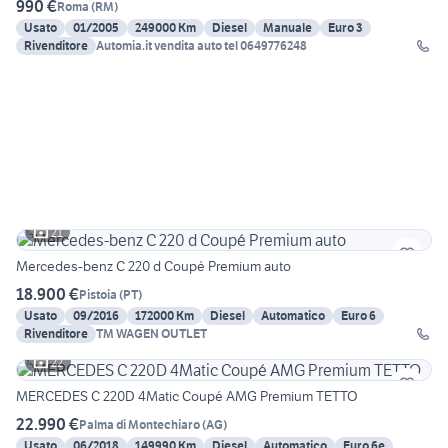
990 €
Roma
(
RM
)
Usato
01/2005
249000 Km
Diesel
Manuale
Euro 3
Rivenditore
Automia.it vendita auto tel 0649776248
21
Mercedes-benz C 220 d Coupé Premium auto
18.900 €
Pistoia
(
PT
)
Usato
09/2016
172000 Km
Diesel
Automatico
Euro 6
Rivenditore
TM WAGEN OUTLET
22
MERCEDES C 220D 4Matic Coupé AMG Premium TETTO
22.990 €
Palma di Montechiaro
(
AG
)
Usato
06/2018
149990 Km
Diesel
Automatico
Euro 6e