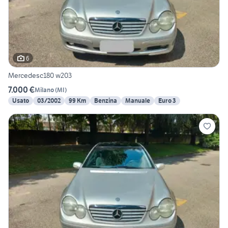
6
Mercedesc180 w203
7.000 €
Milano
(
MI
)
Usato
03/2002
99 Km
Benzina
Manuale
Euro 3