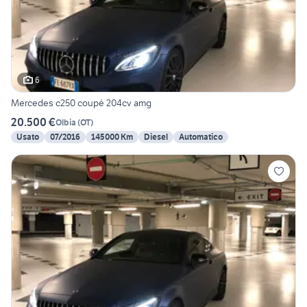
6
Mercedes c250 coupé 204cv amg
20.500 €
Olbia
(
OT
)
Usato
07/2016
145000 Km
Diesel
Automatico