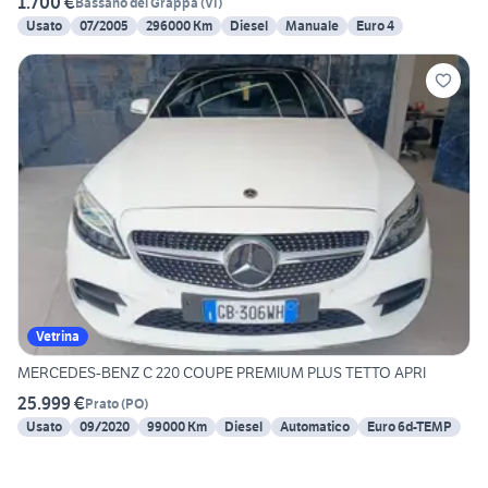
1.700 €
Bassano del Grappa
(
VI
)
Usato
07/2005
296000 Km
Diesel
Manuale
Euro 4
Vetrina
MERCEDES-BENZ C 220 COUPE PREMIUM PLUS TETTO APRI
25.999 €
Prato
(
PO
)
Usato
09/2020
99000 Km
Diesel
Automatico
Euro 6d-TEMP