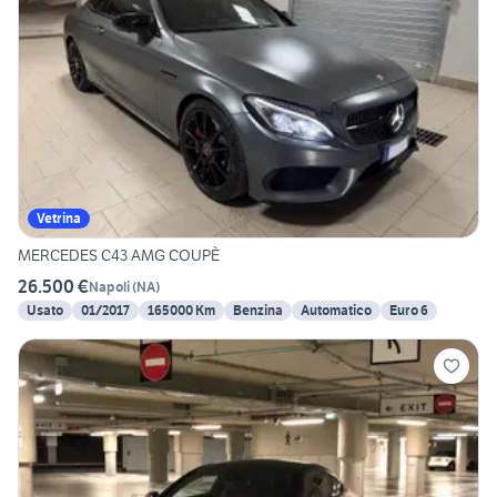
Vetrina
MERCEDES C43 AMG COUPÈ
26.500 €
Napoli
(
NA
)
Usato
01/2017
165000 Km
Benzina
Automatico
Euro 6