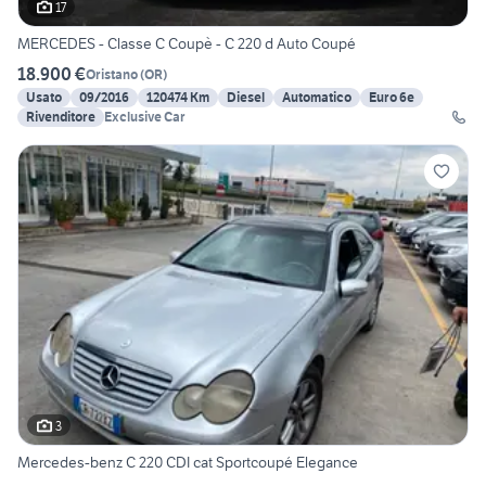
17
MERCEDES - Classe C Coupè - C 220 d Auto Coupé
18.900 €
Oristano
(
OR
)
Usato
09/2016
120474 Km
Diesel
Automatico
Euro 6e
Rivenditore
Exclusive Car
3
Mercedes-benz C 220 CDI cat Sportcoupé Elegance