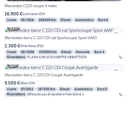
Mercedes C220 coupe 4 matic
16.900 €
Lanciano
(
CH
)
Usato
05/2018
188000 Km
Diesel
Automatico
Euro 6
12
Mercedes-benz C 220 CDI cat Sportcoupé Sport AMG
2.300 €
Orta Nova
(
FG
)
Usato
08/2006
350000 Km
Diesel
Manuale
Euro 4
Rivenditore
FLASH CAR di GIUSEPPE ABBATTISTA
9
Mercedes-benz C 220 CDI Coupé Avantgarde
9.500 €
Alba
(
CN
)
Usato
07/2013
167300 Km
Diesel
Automatico
Euro 5
Rivenditore
Effeauto sas di Apollaro Fabrizio & c.