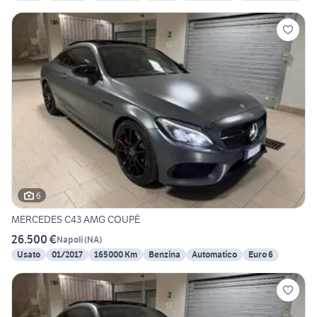
6
MERCEDES C43 AMG COUPÈ
26.500 €
Napoli
(
NA
)
Usato
01/2017
165000 Km
Benzina
Automatico
Euro 6