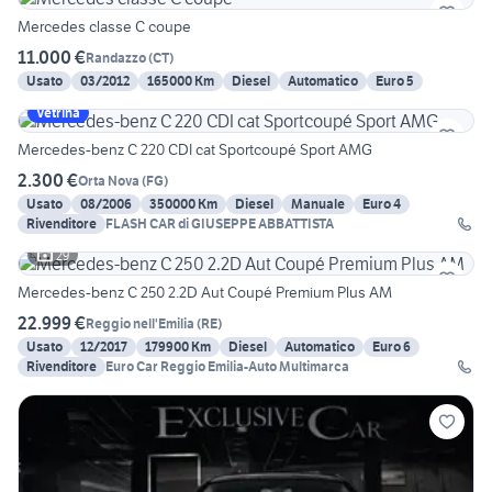
Mercedes classe C coupe
11.000 €
Randazzo
(
CT
)
Usato
03/2012
165000 Km
Diesel
Automatico
Euro 5
Vetrina
Mercedes-benz C 220 CDI cat Sportcoupé Sport AMG
2.300 €
Orta Nova
(
FG
)
Usato
08/2006
350000 Km
Diesel
Manuale
Euro 4
Rivenditore
FLASH CAR di GIUSEPPE ABBATTISTA
29
Mercedes-benz C 250 2.2D Aut Coupé Premium Plus AM
22.999 €
Reggio nell'Emilia
(
RE
)
Usato
12/2017
179900 Km
Diesel
Automatico
Euro 6
Rivenditore
Euro Car Reggio Emilia-Auto Multimarca