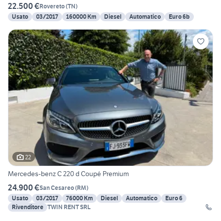
22.500 €
Rovereto
(
TN
)
Usato
03/2017
160000 Km
Diesel
Automatico
Euro 6b
22
Mercedes-benz C 220 d Coupé Premium
24.900 €
San Cesareo
(
RM
)
Usato
03/2017
76000 Km
Diesel
Automatico
Euro 6
Rivenditore
TWIN RENT SRL