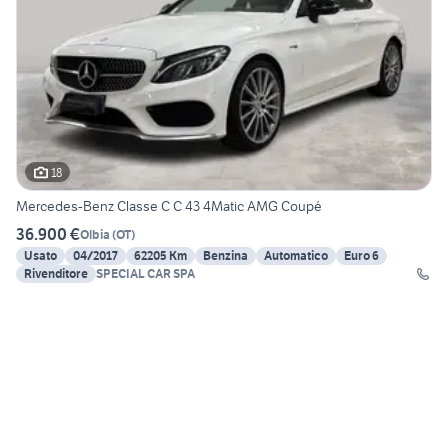
18
Mercedes-Benz Classe C C 43 4Matic AMG Coupé
36.900 €
Olbia
(
OT
)
Usato
04/2017
62205 Km
Benzina
Automatico
Euro 6
Rivenditore
SPECIAL CAR SPA