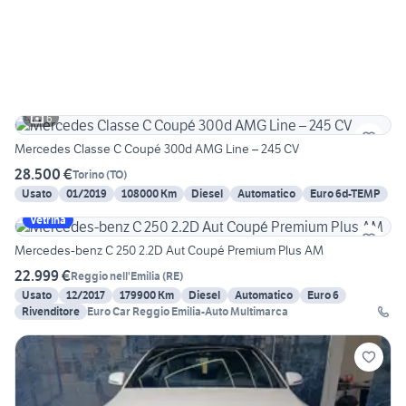
6
Mercedes Classe C Coupé 300d AMG Line – 245 CV
28.500 €
Torino
(
TO
)
Usato
01/2019
108000 Km
Diesel
Automatico
Euro 6d-TEMP
Vetrina
Mercedes-benz C 250 2.2D Aut Coupé Premium Plus AM
22.999 €
Reggio nell'Emilia
(
RE
)
Usato
12/2017
179900 Km
Diesel
Automatico
Euro 6
Rivenditore
Euro Car Reggio Emilia-Auto Multimarca