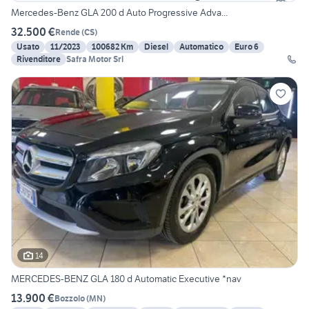
Mercedes-Benz GLA 200 d Auto Progressive Adva...
32.500 €
Rende
(
CS
)
Usato
11/2023
100682 Km
Diesel
Automatico
Euro 6
Rivenditore
Safra Motor Srl
14
MERCEDES-BENZ GLA 180 d Automatic Executive *nav
13.900 €
Bozzolo
(
MN
)