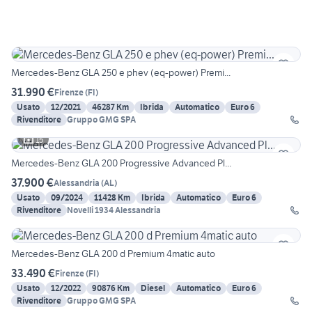
Mercedes-Benz GLA 250 e phev (eq-power) Premi...
31.990 €
Firenze
(
FI
)
Usato
12/2021
46287 Km
Ibrida
Automatico
Euro 6
Rivenditore
Gruppo GMG SPA
15
Mercedes-Benz GLA 200 Progressive Advanced Pl...
37.900 €
Alessandria
(
AL
)
Usato
09/2024
11428 Km
Ibrida
Automatico
Euro 6
Rivenditore
Novelli 1934 Alessandria
Mercedes-Benz GLA 200 d Premium 4matic auto
33.490 €
Firenze
(
FI
)
Usato
12/2022
90876 Km
Diesel
Automatico
Euro 6
Rivenditore
Gruppo GMG SPA