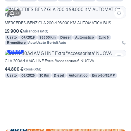
30
MERCEDES-BENZ GLA 200 d 98.000 KM AUTOMATICA BUS
19.900 €
Mirandola
(
MO
)
Usato
04/2019
98500 Km
Diesel
Automatico
Euro 6
Rivenditore
Auto Usate-Bortoli Auto
Vetrina
GLA 200Ad AMG LINE Extra "Accessoriata" NUOVA
44.800 €
Roma
(
RM
)
Usato
06/2026
10 Km
Diesel
Automatico
Euro 6d-TEMP