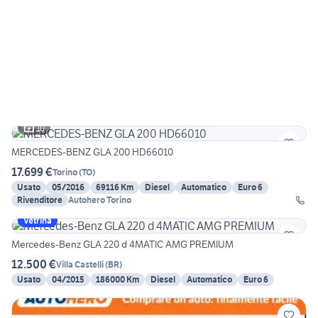
10
MERCEDES-BENZ GLA 200 HD66010
17.699 €
Torino
(
TO
)
Usato
05/2016
69116 Km
Diesel
Automatico
Euro 6
Rivenditore
Autohero Torino
Vetrina
Mercedes-Benz GLA 220 d 4MATIC AMG PREMIUM
12.500 €
Villa Castelli
(
BR
)
Usato
04/2015
186000 Km
Diesel
Automatico
Euro 6