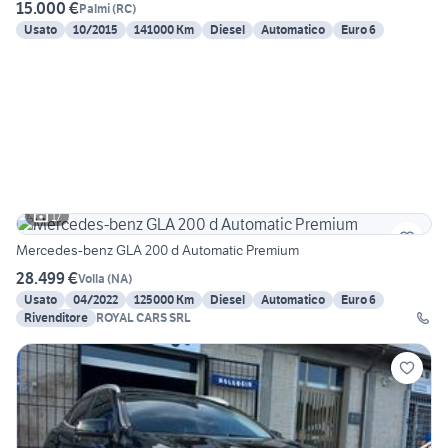
15.000 €
Palmi
(
RC
)
Usato
10/2015
141000 Km
Diesel
Automatico
Euro 6
17
Mercedes-benz GLA 200 d Automatic Premium
28.499 €
Volla
(
NA
)
Usato
04/2022
125000 Km
Diesel
Automatico
Euro 6
Rivenditore
ROYAL CARS SRL