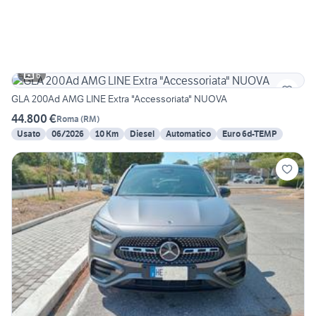
6
GLA 200Ad AMG LINE Extra "Accessoriata" NUOVA
44.800 €
Roma
(
RM
)
Usato
06/2026
10 Km
Diesel
Automatico
Euro 6d-TEMP