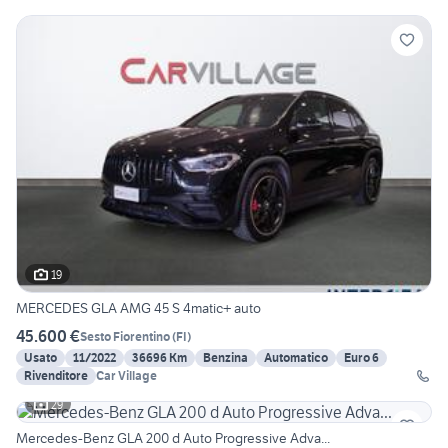
19
MERCEDES GLA AMG 45 S 4matic+ auto
45.600 €
Sesto Fiorentino
(
FI
)
Usato
11/2022
36696 Km
Benzina
Automatico
Euro 6
Rivenditore
Car Village
29
Mercedes-Benz GLA 200 d Auto Progressive Adva...