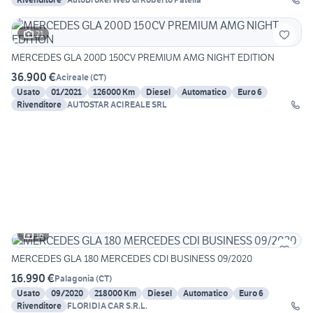
21
MERCEDES GLA 200D 150CV PREMIUM AMG NIGHT EDITION
36.900 €
Acireale
(
CT
)
Usato
01/2021
126000 Km
Diesel
Automatico
Euro 6
Rivenditore
AUTOSTAR ACIREALE SRL
16
MERCEDES GLA 180 MERCEDES CDI BUSINESS 09/2020
16.990 €
Palagonia
(
CT
)
Usato
09/2020
218000 Km
Diesel
Automatico
Euro 6
Rivenditore
FLORIDIA CAR S.R.L.