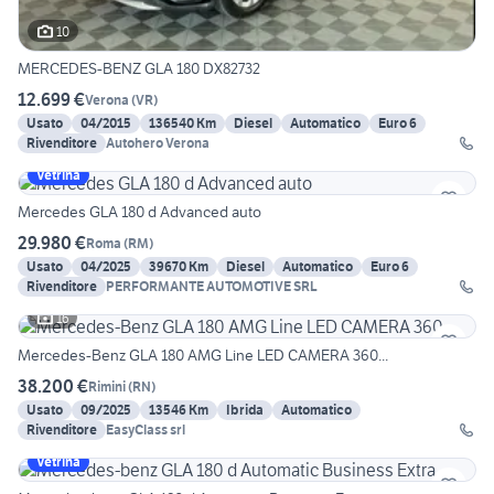
10
MERCEDES-BENZ GLA 180 DX82732
12.699 €
Verona
(
VR
)
Usato
04/2015
136540 Km
Diesel
Automatico
Euro 6
Rivenditore
Autohero Verona
Vetrina
Mercedes GLA 180 d Advanced auto
29.980 €
Roma
(
RM
)
Usato
04/2025
39670 Km
Diesel
Automatico
Euro 6
Rivenditore
PERFORMANTE AUTOMOTIVE SRL
16
Mercedes-Benz GLA 180 AMG Line LED CAMERA 360...
38.200 €
Rimini
(
RN
)
Usato
09/2025
13546 Km
Ibrida
Automatico
Rivenditore
EasyClass srl
Vetrina