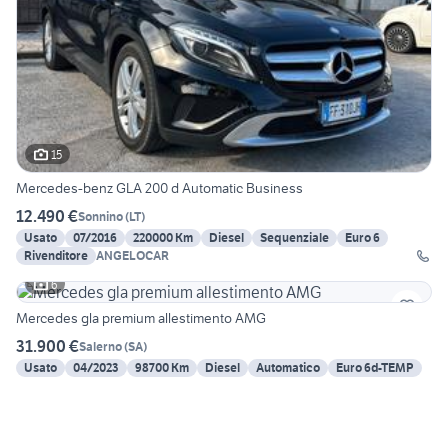
15
Mercedes-benz GLA 200 d Automatic Business
12.490 €
Sonnino
(
LT
)
Usato
07/2016
220000 Km
Diesel
Sequenziale
Euro 6
Rivenditore
ANGELOCAR
6
Mercedes gla premium allestimento AMG
31.900 €
Salerno
(
SA
)
Usato
04/2023
98700 Km
Diesel
Automatico
Euro 6d-TEMP