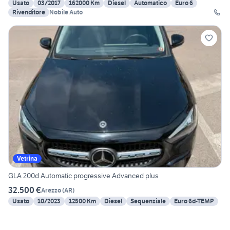
Usato
03/2017
162000 Km
Diesel
Automatico
Euro 6
Rivenditore
Nobile Auto
Vetrina
GLA 200d Automatic progressive Advanced plus
32.500 €
Arezzo
(
AR
)
Usato
10/2023
12500 Km
Diesel
Sequenziale
Euro 6d-TEMP