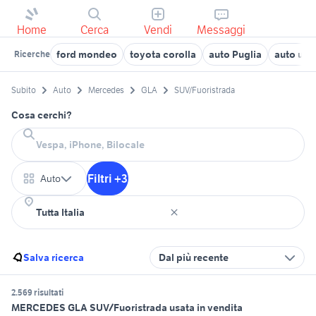
Home
Cerca
Vendi
Messaggi
ford mondeo
toyota corolla
auto Puglia
auto usa
Ricerche
Subito
Auto
Mercedes
GLA
SUV/Fuoristrada
Cosa cerchi?
Filtri +3
Auto
Salva ricerca
Dal più recente
2.569 risultati
MERCEDES GLA SUV/Fuoristrada usata in vendita