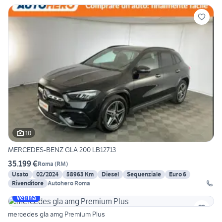
10
MERCEDES-BENZ GLA 200 LB12713
35.199 €
Roma
(
RM
)
Usato
02/2024
58963 Km
Diesel
Sequenziale
Euro 6
Rivenditore
Autohero Roma
Vetrina
mercedes gla amg Premium Plus