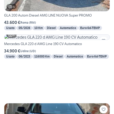
6
GLA 200 Autom Diesel AMG LINE NUOVA Super PROMO
43.600 €
Roma
(
RM
)
Usato
05/2026
10 Km
Diesel
Automatico
Euro 6d-TEMP
6
Mercedes GLA 220 d AMG Line 190 CV Automatico
34.900 €
Udine
(
UD
)
Usato
06/2023
116000 Km
Diesel
Automatico
Euro 6d-TEMP