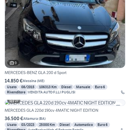
9
MERCEDES-BENZ GLA 200 d Sport
14.850 €
Messina
(
ME
)
Usato
08/2015
106313 Km
Diesel
Manuale
Euro 6
Rivenditore
VENDITA AUTO F.LLI PUGLISI
19
MERCEDES GLA 220d 190cv 4MATIC NIGHT EDITION
36.500 €
Altamura
(
BA
)
Usato
03/2023
25000 Km
Diesel
Automatico
Euro 6
Rivenditore
AutoBrokerWeb di Roberto Patella