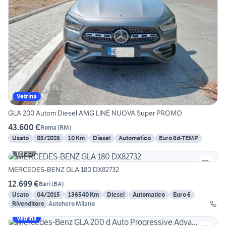
Vetrina
GLA 200 Autom Diesel AMG LINE NUOVA Super PROMO
43.600 €
Roma
(
RM
)
Usato
05/2026
10 Km
Diesel
Automatico
Euro 6d-TEMP
10
MERCEDES-BENZ GLA 180 DX82732
12.699 €
Bari
(
BA
)
Usato
04/2015
136540 Km
Diesel
Automatico
Euro 6
Rivenditore
Autohero Milano
Vetrina