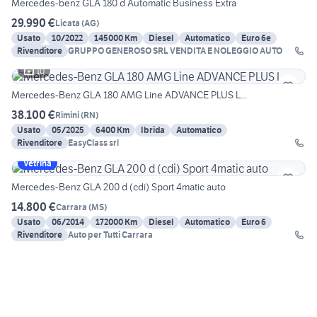
Mercedes-benz GLA 180 d Automatic Business Extra
29.990 €
Licata
(
AG
)
Usato
10/2022
145000 Km
Diesel
Automatico
Euro 6e
Rivenditore
GRUPPO GENEROSO SRL VENDITA E NOLEGGIO AUTO
10
Mercedes-Benz GLA 180 AMG Line ADVANCE PLUS L...
38.100 €
Rimini
(
RN
)
Usato
05/2025
6400 Km
Ibrida
Automatico
Rivenditore
EasyClass srl
Vetrina
Mercedes-Benz GLA 200 d (cdi) Sport 4matic auto
14.800 €
Carrara
(
MS
)
Usato
06/2014
172000 Km
Diesel
Automatico
Euro 6
Rivenditore
Auto per Tutti Carrara