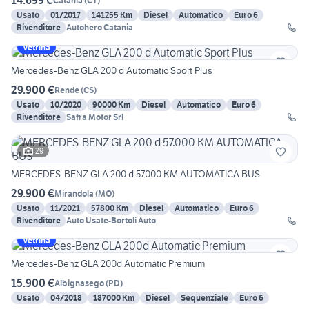
14.699 €
Catania
(
CT
)
Usato
01/2017
141255 Km
Diesel
Automatico
Euro 6
Rivenditore
Autohero Catania
Vetrina
Mercedes-Benz GLA 200 d Automatic Sport Plus
29.900 €
Rende
(
CS
)
Usato
10/2020
90000 Km
Diesel
Automatico
Euro 6
Rivenditore
Safra Motor Srl
29
MERCEDES-BENZ GLA 200 d 57.000 KM AUTOMATICA BUS
29.900 €
Mirandola
(
MO
)
Usato
11/2021
57800 Km
Diesel
Automatico
Euro 6
Rivenditore
Auto Usate-Bortoli Auto
Vetrina
Mercedes-Benz GLA 200d Automatic Premium
15.900 €
Albignasego
(
PD
)
Usato
04/2018
187000 Km
Diesel
Sequenziale
Euro 6