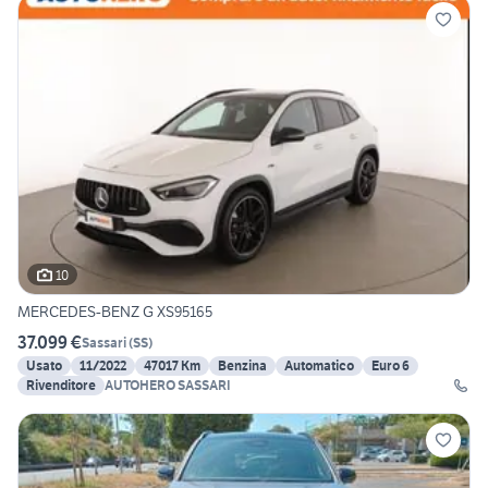
10
MERCEDES-BENZ G XS95165
37.099 €
Sassari
(
SS
)
Usato
11/2022
47017 Km
Benzina
Automatico
Euro 6
Rivenditore
AUTOHERO SASSARI