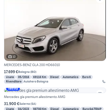
10
MERCEDES-BENZ GLA 200 HD66010
17.699 €
Bologna
(
BO
)
Usato
05/2016
69116 Km
Diesel
Automatico
Euro 6
Rivenditore
Autohero Bologna
Vetrina
Mercedes gla premium allestimento AMG
31.900 €
Salerno
(
SA
)
Usato
04/2023
98700 Km
Diesel
Automatico
Euro 6d-TEMP