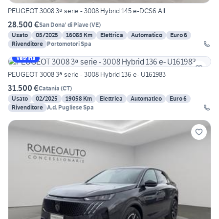
PEUGEOT 3008 3ª serie - 3008 Hybrid 145 e-DCS6 All
28.500 €
San Dona' di Piave
(
VE
)
Usato
05/2025
16085 Km
Elettrica
Automatico
Euro 6
Rivenditore
Portomotori Spa
Vetrina
PEUGEOT 3008 3ª serie - 3008 Hybrid 136 e- U161983
31.500 €
Catania
(
CT
)
Usato
02/2025
19058 Km
Elettrica
Automatico
Euro 6
Rivenditore
A.d. Pugliese Spa