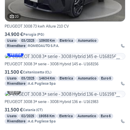
20
PEUGEOT 3008 73 kwh Allure 210 CV
34.900 €
Perugia
(
PG
)
Usato
03/2025
10900 Km
Elettrica
Automatico
Rivenditore
ROMEOAUTO S.P.A.
Vetrina
PEUGEOT 3008 3ª serie - 3008 Hybrid 145 e- U168156
31.500 €
Caltanissetta
(
CL
)
Usato
03/2025
14634 Km
Elettrica
Automatico
Euro 6
Rivenditore
A.d. Pugliese Spa
20
PEUGEOT 3008 3ª serie - 3008 Hybrid 136 e- U161983
31.500 €
Catania
(
CT
)
Usato
02/2025
19058 Km
Elettrica
Automatico
Euro 6
Rivenditore
A.d. Pugliese Spa