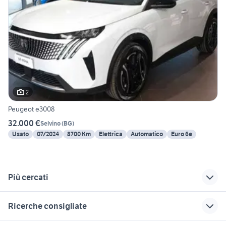
2
Peugeot e3008
32.000 €
Selvino
(
BG
)
Usato
07/2024
8700 Km
Elettrica
Automatico
Euro 6e
Più cercati
Correlati
Richerche simili
Suggerimenti
Ricerche consigliate
dorigoni auto usate
jeep cherokee auto
autoradio bmw e90
Sicilia
quad 250
golden retriever cuccioli