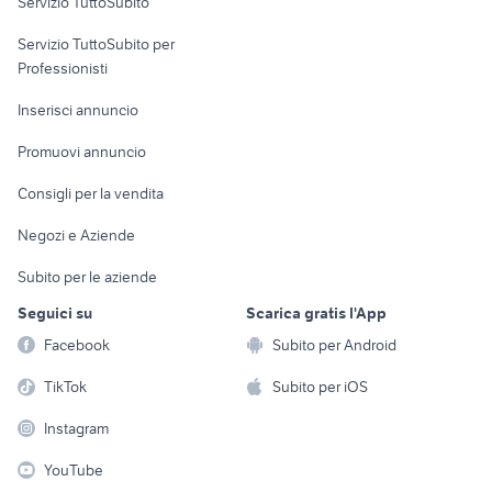
Servizio TuttoSubito
elettronica
per la casa e la
sports e hobby
Servizio TuttoSubito per
persona
Informatica
Animali
Professionisti
Arredamento e
Console e
Accessori per
Casalinghi
Inserisci annuncio
Videogiochi
animali
Elettrodomestici
Promuovi annuncio
Audio/Video
Musica e Film
Giardino e Fai da te
Consigli per la vendita
Fotografia
Libri e Riviste
Abbigliamento e
Negozi e Aziende
Telefonia
Strumenti Musicali
Accessori
Subito per le aziende
Sports
Tutto per i bambini
Seguici su
Scarica gratis l'App
Biciclette
Facebook
Subito per Android
Collezionismo
TikTok
Subito per iOS
Instagram
YouTube