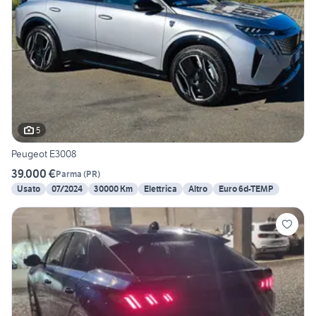
5
Peugeot E3008
39.000 €
Parma
(
PR
)
Usato
07/2024
30000 Km
Elettrica
Altro
Euro 6d-TEMP