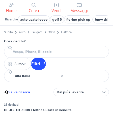
Home
Cerca
Vendi
Messaggi
auto usate lecco
golf 6
fiorino pick up
bmw drift
Ricerche
Subito
Auto
Peugeot
3008
Elettrica
Cosa cerchi?
Filtri +3
Auto
Salva ricerca
Dal più rilevante
19 risultati
PEUGEOT 3008 Elettrica usata in vendita