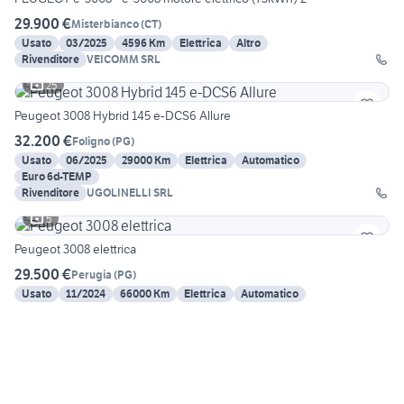
29.900 €
Misterbianco
(
CT
)
Usato
03/2025
4596 Km
Elettrica
Altro
Rivenditore
VEICOMM SRL
25
Peugeot 3008 Hybrid 145 e-DCS6 Allure
32.200 €
Foligno
(
PG
)
Usato
06/2025
29000 Km
Elettrica
Automatico
Euro 6d-TEMP
Rivenditore
UGOLINELLI SRL
5
Peugeot 3008 elettrica
29.500 €
Perugia
(
PG
)
Usato
11/2024
66000 Km
Elettrica
Automatico