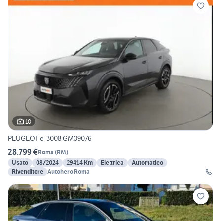
10
PEUGEOT e-3008 GM09076
28.799 €
Roma
(
RM
)
Usato
08/2024
29414 Km
Elettrica
Automatico
Rivenditore
Autohero Roma