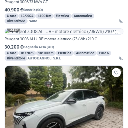
Peugeot 3008 73 kWh GT
40.900 €
Sondrio
(
SO
)
Usato
12/2024
1100 Km
Elettrica
Automatico
Rivenditore
L'Auto
15
Peugeot 3008 ALLURE motore elettrico (73kWh) 210 C
30.200 €
Bagnaria Arsa
(
UD
)
Usato
01/2025
18100 Km
Elettrica
Automatico
Euro 6
Rivenditore
AUTO BAGNOLI S.R.L