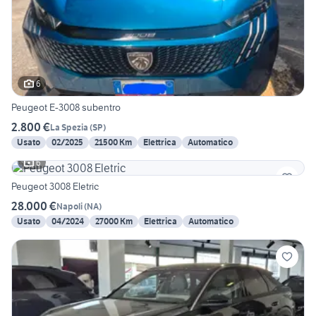
6
Peugeot E-3008 subentro
2.800 €
La Spezia
(
SP
)
Usato
02/2025
21500 Km
Elettrica
Automatico
6
Peugeot 3008 Eletric
28.000 €
Napoli
(
NA
)
Usato
04/2024
27000 Km
Elettrica
Automatico