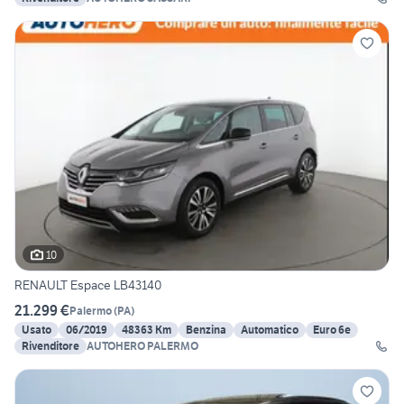
10
RENAULT Espace LB43140
21.299 €
Palermo
(
PA
)
Usato
06/2019
48363 Km
Benzina
Automatico
Euro 6e
Rivenditore
AUTOHERO PALERMO