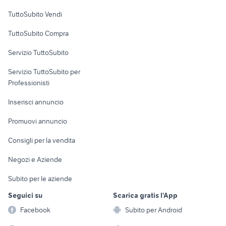
Case vacanza
TuttoSubito Vendi
Uffici e Locali
TuttoSubito Compra
commerciali
Servizio TuttoSubito
elettronica
per la casa e la
sports e hobby
Servizio TuttoSubito per
persona
Informatica
Animali
Professionisti
Arredamento e
Console e
Accessori per
Casalinghi
Inserisci annuncio
Videogiochi
animali
Elettrodomestici
Promuovi annuncio
Audio/Video
Musica e Film
Giardino e Fai da te
Consigli per la vendita
Fotografia
Libri e Riviste
Abbigliamento e
Negozi e Aziende
Telefonia
Strumenti Musicali
Accessori
Subito per le aziende
Sports
Tutto per i bambini
Seguici su
Scarica gratis l'App
Biciclette
Facebook
Subito per Android
Collezionismo