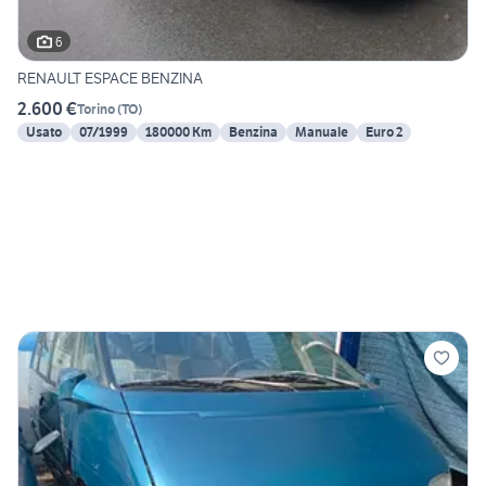
6
RENAULT ESPACE BENZINA
2.600 €
Torino
(
TO
)
Usato
07/1999
180000 Km
Benzina
Manuale
Euro 2