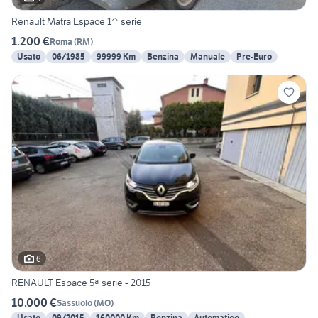
Renault Matra Espace 1^ serie
1.200 €
Roma
(
RM
)
Usato
06/1985
99999 Km
Benzina
Manuale
Pre-Euro
6
RENAULT Espace 5ª serie - 2015
10.000 €
Sassuolo
(
MO
)
Usato
09/2015
160000 Km
Benzina
Automatico