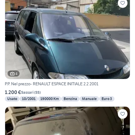
4
P.P. Nel prezzo- RENAULT ESPACE INITIALE 2.2 2001
1.200 €
Sassari
(
SS
)
Usato
10/2001
190000 Km
Benzina
Manuale
Euro 3