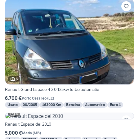
6
Renault Grand Espace 4 2.0 125kw turbo automatic
6.700 €
Porto Cesareo
(
LE
)
Usato
06/2005
163000 Km
Benzina
Automatico
Euro 4
6
Renault Espace del 2010
5.000 €
Meda
(
MB
)