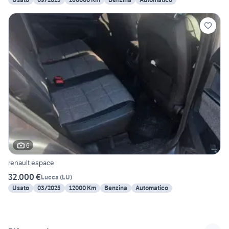
6
renault espace
32.000 €
Lucca
(
LU
)
Usato
03/2025
12000 Km
Benzina
Automatico