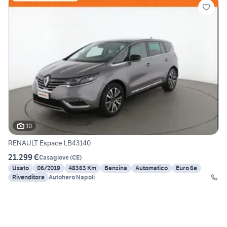
10
RENAULT Espace LB43140
21.299 €
Casagiove
(
CE
)
Usato
06/2019
48363 Km
Benzina
Automatico
Euro 6e
Rivenditore
Autohero Napoli