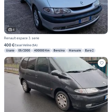
4
Renault espace 3. serie
400 €
Casal Velino
(
SA
)
Usato
05/2000
400000 Km
Benzina
Manuale
Euro 2