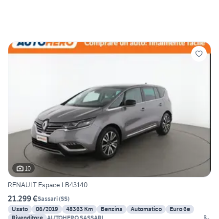
10
RENAULT Espace LB43140
21.299 €
Sassari
(
SS
)
Usato
06/2019
48363 Km
Benzina
Automatico
Euro 6e
Rivenditore
AUTOHERO SASSARI