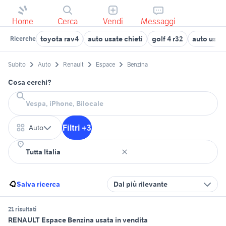
Home
Cerca
Vendi
Messaggi
toyota rav4
auto usate chieti
golf 4 r32
auto usate
Ricerche
Subito
Auto
Renault
Espace
Benzina
Cosa cerchi?
Filtri +3
Auto
Salva ricerca
Dal più rilevante
21 risultati
RENAULT Espace Benzina usata in vendita