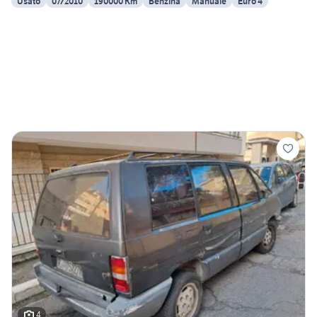
Usato
07/2010
190000 Km
Benzina
Manuale
Euro 4
4