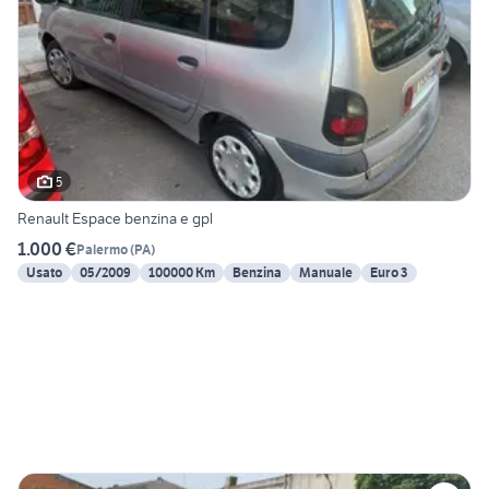
5
Renault Espace benzina e gpl
1.000 €
Palermo
(
PA
)
Usato
05/2009
100000 Km
Benzina
Manuale
Euro 3