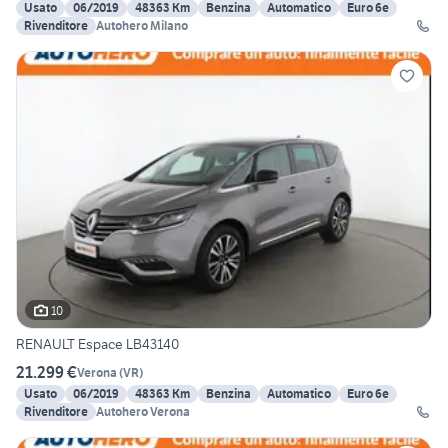
Usato
06/2019
48363 Km
Benzina
Automatico
Euro 6e
Rivenditore
Autohero Milano
10
RENAULT Espace LB43140
21.299 €
Verona
(
VR
)
Usato
06/2019
48363 Km
Benzina
Automatico
Euro 6e
Rivenditore
Autohero Verona