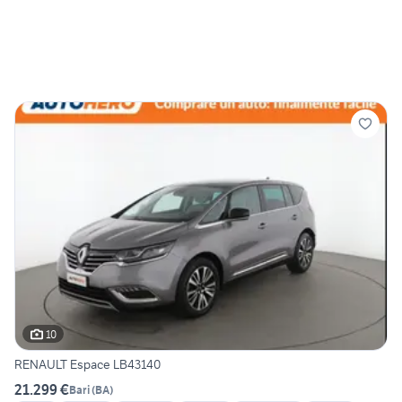
10
RENAULT Espace LB43140
21.299 €
Bari
(
BA
)