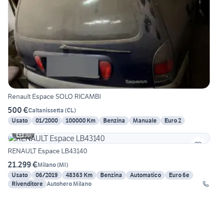
Renault Espace SOLO RICAMBI
500 €
Caltanissetta
(
CL
)
Usato
01/2000
100000 Km
Benzina
Manuale
Euro 2
10
RENAULT Espace LB43140
21.299 €
Milano
(
MI
)
Usato
06/2019
48363 Km
Benzina
Automatico
Euro 6e
Rivenditore
Autohero Milano