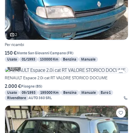
2
Per ricambi
150 €
Monte San Giovanni Campano
(
FR
)
Usato
01/1993
130000 Km
Benzina
Manuale
12
RENAULT Espace 2.0i cat RT VALORE STORICO DOCUME
2.000 €
Pisogne
(
BS
)
Usato
09/1993
195000 Km
Benzina
Manuale
Euro 1
Rivenditore
AUTO 360 SRL