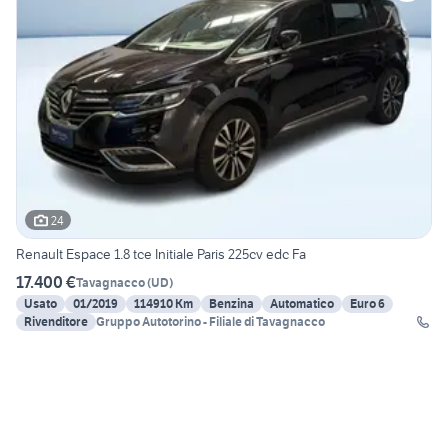
24
Renault Espace 1.8 tce Initiale Paris 225cv edc Fa
17.400 €
Tavagnacco
(
UD
)
Usato
01/2019
114910 Km
Benzina
Automatico
Euro 6
Rivenditore
Gruppo Autotorino - Filiale di Tavagnacco