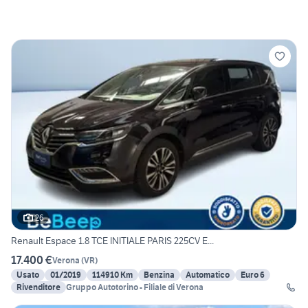
26
Renault Espace 1.8 TCE INITIALE PARIS 225CV E...
17.400 €
Verona
(
VR
)
Usato
01/2019
114910 Km
Benzina
Automatico
Euro 6
Rivenditore
Gruppo Autotorino - Filiale di Verona