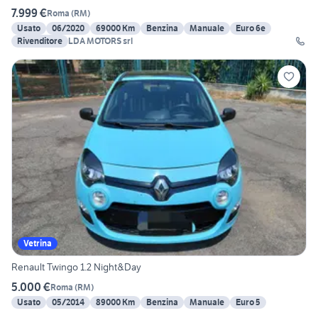
7.999 €
Roma
(
RM
)
Usato
06/2020
69000 Km
Benzina
Manuale
Euro 6e
Rivenditore
LDA MOTORS srl
Vetrina
Renault Twingo 1.2 Night&Day
5.000 €
Roma
(
RM
)
Usato
05/2014
89000 Km
Benzina
Manuale
Euro 5