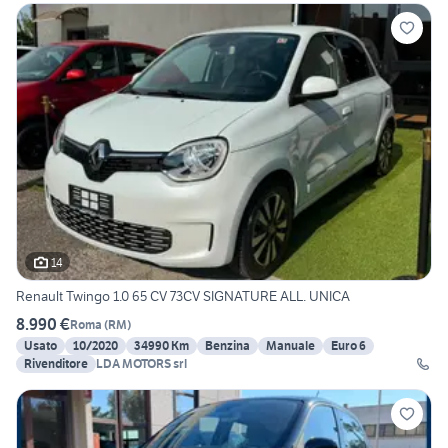
14
Renault Twingo 1.0 65 CV 73CV SIGNATURE ALL. UNICA
8.990 €
Roma
(
RM
)
Usato
10/2020
34990 Km
Benzina
Manuale
Euro 6
Rivenditore
LDA MOTORS srl