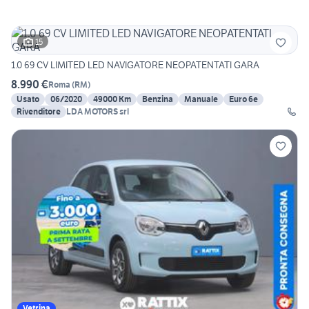
15
1.0 69 CV LIMITED LED NAVIGATORE NEOPATENTATI GARA
8.990 €
Roma
(
RM
)
Usato
06/2020
49000 Km
Benzina
Manuale
Euro 6e
Rivenditore
LDA MOTORS srl
Vetrina