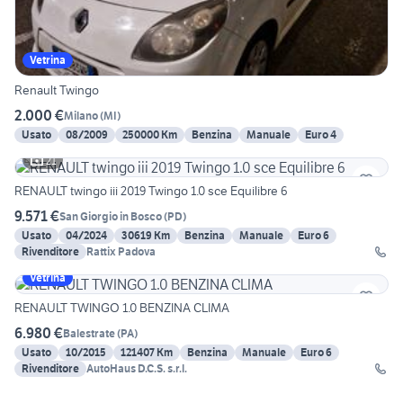
Vetrina
Renault Twingo
2.000 €
Milano
(
MI
)
Usato
08/2009
250000 Km
Benzina
Manuale
Euro 4
21
RENAULT twingo iii 2019 Twingo 1.0 sce Equilibre 6
9.571 €
San Giorgio in Bosco
(
PD
)
Usato
04/2024
30619 Km
Benzina
Manuale
Euro 6
Rivenditore
Rattix Padova
Vetrina
RENAULT TWINGO 1.0 BENZINA CLIMA
6.980 €
Balestrate
(
PA
)
Usato
10/2015
121407 Km
Benzina
Manuale
Euro 6
Rivenditore
AutoHaus D.C.S. s.r.l.