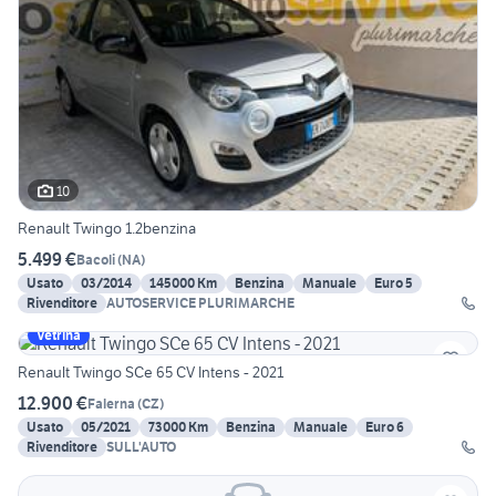
10
Renault Twingo 1.2benzina
5.499 €
Bacoli
(
NA
)
Usato
03/2014
145000 Km
Benzina
Manuale
Euro 5
Rivenditore
AUTOSERVICE PLURIMARCHE
Vetrina
Renault Twingo SCe 65 CV Intens - 2021
12.900 €
Falerna
(
CZ
)
Usato
05/2021
73000 Km
Benzina
Manuale
Euro 6
Rivenditore
SULL'AUTO