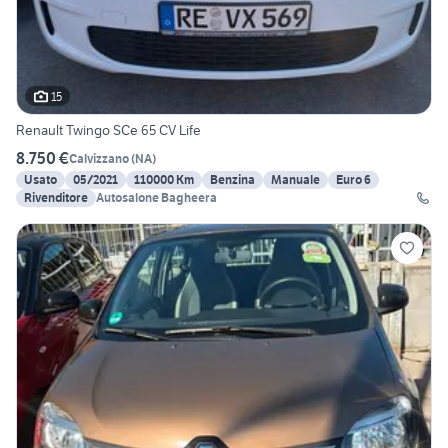
15
Renault Twingo SCe 65 CV Life
8.750 €
Calvizzano
(
NA
)
Usato
05/2021
110000 Km
Benzina
Manuale
Euro 6
Rivenditore
Autosalone Bagheera