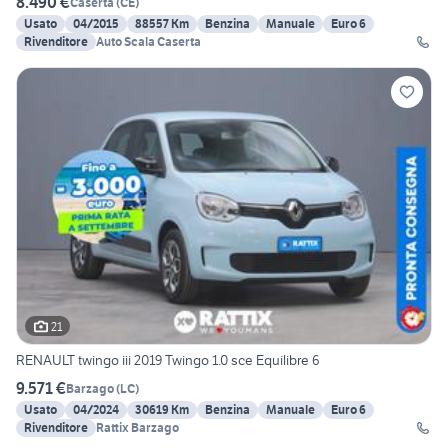
8.490 €
Caserta
(
CE
)
Usato
04/2015
88557 Km
Benzina
Manuale
Euro 6
Rivenditore
Auto Scala Caserta
21
RENAULT twingo iii 2019 Twingo 1.0 sce Equilibre 6
9.571 €
Barzago
(
LC
)
Usato
04/2024
30619 Km
Benzina
Manuale
Euro 6
Rivenditore
Rattix Barzago