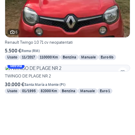
6
Renault Twingo 1.0 71 cv neopatentati
5.500 €
Roma
(
RM
)
Usato
11/2017
110000 Km
Benzina
Manuale
Euro 6b
Vetrina
TWINGO DE PLAGE NR 2
30.000 €
Santa Maria a Monte
(
PI
)
Usato
01/1995
82000 Km
Benzina
Manuale
Euro 1