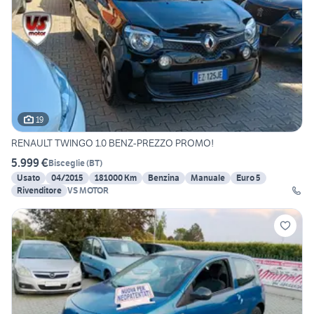
19
RENAULT TWINGO 1.0 BENZ-PREZZO PROMO!
5.999 €
Bisceglie
(
BT
)
Usato
04/2015
181000 Km
Benzina
Manuale
Euro 5
Rivenditore
VS MOTOR