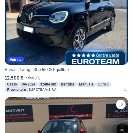
Vetrina
Renault Twingo SCe 65 CV Equilibre
12.500 €
Latina
(
LT
)
Usato
04/2024
32484 Km
Benzina
Manuale
Euro 6
Rivenditore
EUROTEAM S.P.A.