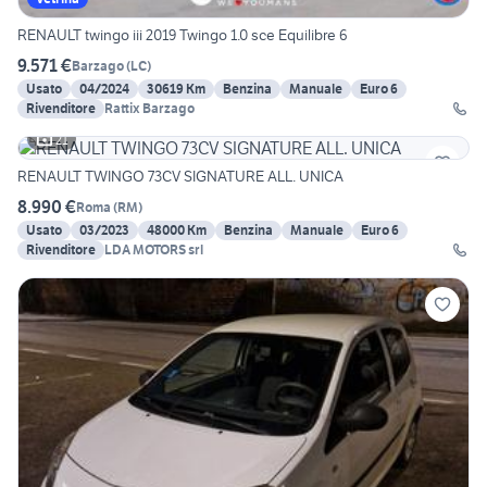
RENAULT twingo iii 2019 Twingo 1.0 sce Equilibre 6
9.571 €
Barzago
(
LC
)
Usato
04/2024
30619 Km
Benzina
Manuale
Euro 6
Rivenditore
Rattix Barzago
21
RENAULT TWINGO 73CV SIGNATURE ALL. UNICA
8.990 €
Roma
(
RM
)
Usato
03/2023
48000 Km
Benzina
Manuale
Euro 6
Rivenditore
LDA MOTORS srl