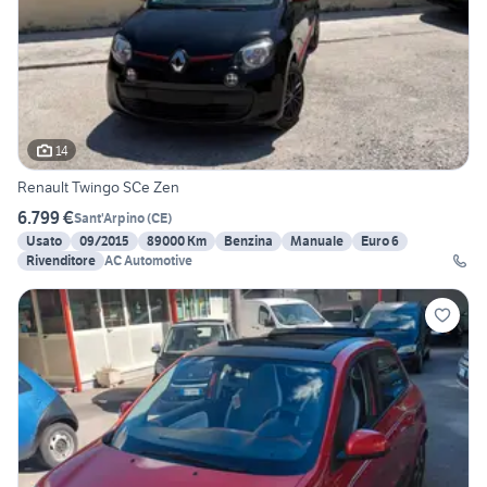
14
Renault Twingo SCe Zen
6.799 €
Sant'Arpino
(
CE
)
Usato
09/2015
89000 Km
Benzina
Manuale
Euro 6
Rivenditore
AC Automotive