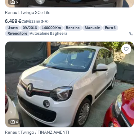
6
Renault Twingo SCe Life
6.499 €
Calvizzano
(
NA
)
Usato
09/2016
140000 Km
Benzina
Manuale
Euro 6
Rivenditore
Autosalone Bagheera
4
Renault Twingo / FINANZIAMENTI