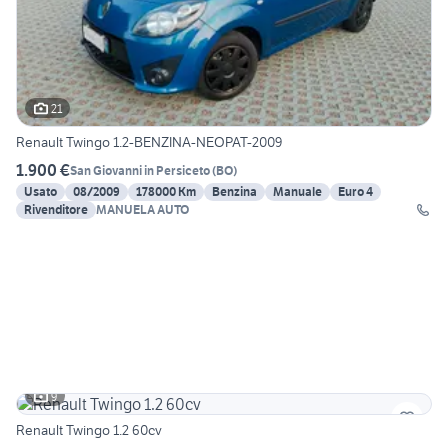
21
Renault Twingo 1.2-BENZINA-NEOPAT-2009
1.900 €
San Giovanni in Persiceto
(
BO
)
Usato
08/2009
178000 Km
Benzina
Manuale
Euro 4
Rivenditore
MANUELA AUTO
9
Renault Twingo 1.2 60cv