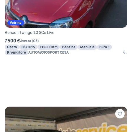
Vetrina
Renault Twingo 1.0 SCe Live
7.500 €
Aversa
(
CE
)
Usato
06/2015
115000 Km
Benzina
Manuale
Euro 5
Rivenditore
AUTOMOTOSPORT CESA