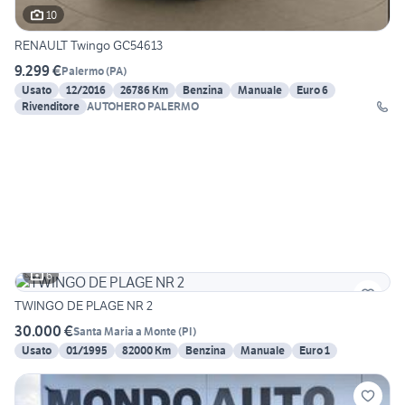
10
RENAULT Twingo GC54613
9.299 €
Palermo
(
PA
)
Usato
12/2016
26786 Km
Benzina
Manuale
Euro 6
Rivenditore
AUTOHERO PALERMO
6
TWINGO DE PLAGE NR 2
30.000 €
Santa Maria a Monte
(
PI
)
Usato
01/1995
82000 Km
Benzina
Manuale
Euro 1