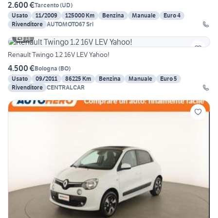
2.600 €
Tarcento
(
UD
)
Usato
11/2009
125000 Km
Benzina
Manuale
Euro 4
Rivenditore
AUTOMOTO67 Srl
13
Renault Twingo 1.2 16V LEV Yahoo!
4.500 €
Bologna
(
BO
)
Usato
09/2011
86225 Km
Benzina
Manuale
Euro 5
Rivenditore
CENTRALCAR