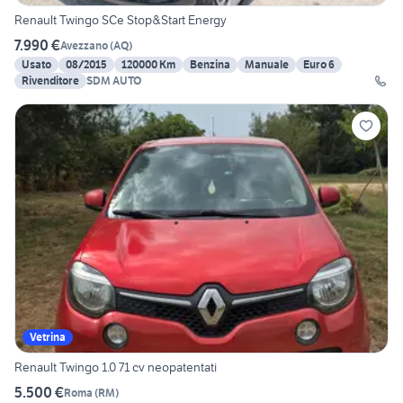
Renault Twingo SCe Stop&Start Energy
7.990 €
Avezzano
(
AQ
)
Usato
08/2015
120000 Km
Benzina
Manuale
Euro 6
Rivenditore
SDM AUTO
Vetrina
Renault Twingo 1.0 71 cv neopatentati
5.500 €
Roma
(
RM
)