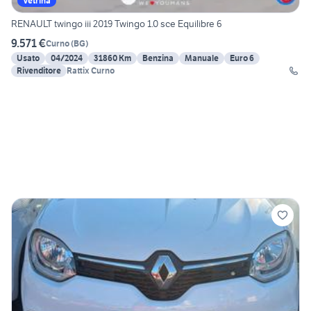
Vetrina
RENAULT twingo iii 2019 Twingo 1.0 sce Equilibre 6
9.571 €
Curno
(
BG
)
Usato
04/2024
31860 Km
Benzina
Manuale
Euro 6
Rivenditore
Rattix Curno