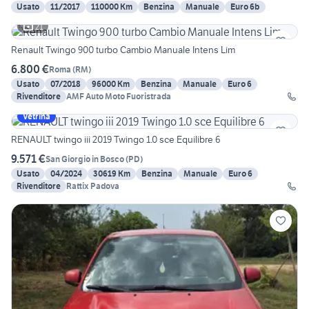
Usato
11/2017
110000 Km
Benzina
Manuale
Euro 6b
21
Renault Twingo 900 turbo Cambio Manuale Intens Lim
6.800 €
Roma
(
RM
)
Usato
07/2018
96000 Km
Benzina
Manuale
Euro 6
Rivenditore
AMF Auto Moto Fuoristrada
Vetrina
RENAULT twingo iii 2019 Twingo 1.0 sce Equilibre 6
9.571 €
San Giorgio in Bosco
(
PD
)
Usato
04/2024
30619 Km
Benzina
Manuale
Euro 6
Rivenditore
Rattix Padova