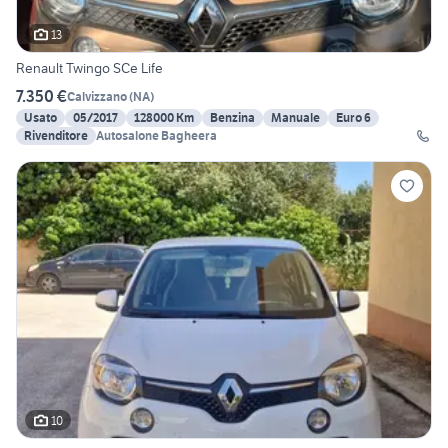
13
Renault Twingo SCe Life
7.350 €
Calvizzano
(
NA
)
Usato
05/2017
128000 Km
Benzina
Manuale
Euro 6
Rivenditore
Autosalone Bagheera
10