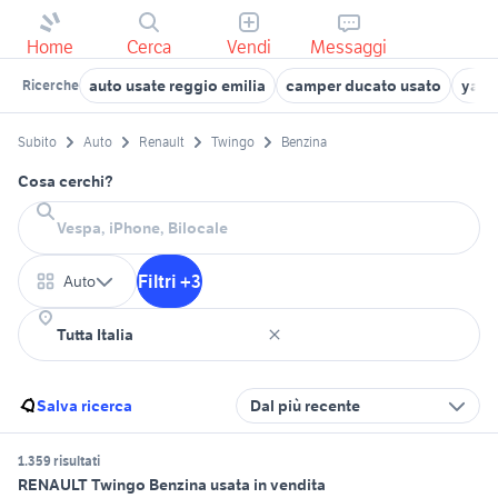
Home
Cerca
Vendi
Messaggi
auto usate reggio emilia
camper ducato usato
yama
Ricerche
Subito
Auto
Renault
Twingo
Benzina
Cosa cerchi?
Filtri +3
Auto
Salva ricerca
Dal più recente
1.359 risultati
RENAULT Twingo Benzina usata in vendita