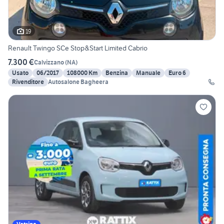
19
Renault Twingo SCe Stop&Start Limited Cabrio
7.300 €
Calvizzano
(
NA
)
Usato
06/2017
108000 Km
Benzina
Manuale
Euro 6
Rivenditore
Autosalone Bagheera