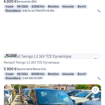
6.000 €
Benevento
(
BN
)
Usato
09/2016
92000 Km
Benzina
Manuale
Euro 6
Rivenditore
DELTA AUTOMOTIVE SRL
20
Renault Twingo 1.2 16V TCE Dynamique
5.900 €
Quartu Sant'Elena
(
CA
)
Usato
05/2011
69000 Km
Benzina
Manuale
Euro 5
Rivenditore
CAR RECOVERY