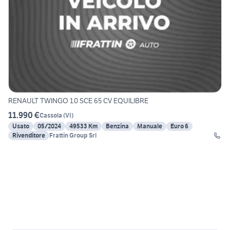
RENAULT TWINGO 1.0 SCE 65 CV EQUILIBRE
11.990 €
Cassola
(
VI
)
Usato
05/2024
49533 Km
Benzina
Manuale
Euro 6
Rivenditore
Frattin Group Srl