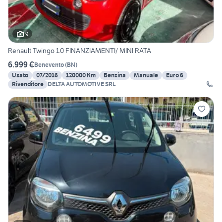
9
Renault Twingo 1.0 FINANZIAMENTI/ MINI RATA
6.999 €
Benevento
(
BN
)
Usato
07/2016
120000 Km
Benzina
Manuale
Euro 6
Rivenditore
DELTA AUTOMOTIVE SRL