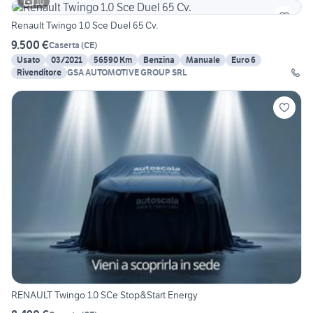
10
Renault Twingo 1.0 Sce Duel 65 Cv.
9.500 €
Caserta
(
CE
)
Usato
03/2021
56590 Km
Benzina
Manuale
Euro 6
Rivenditore
GSA AUTOMOTIVE GROUP SRL
RENAULT Twingo 1.0 SCe Stop&Start Energy