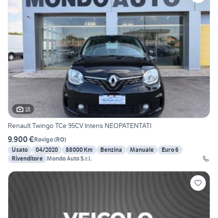
18
Renault Twingo TCe 95CV Intens NEOPATENTATI
9.900 €
Rovigo
(
RO
)
Usato
04/2020
88000 Km
Benzina
Manuale
Euro 6
Rivenditore
Mondo Auto S.r.l.