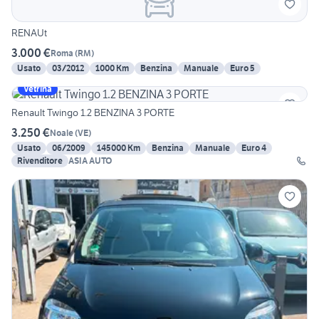
RENAUt
3.000 €
Roma
(
RM
)
Usato
03/2012
1000 Km
Benzina
Manuale
Euro 5
Vetrina
Renault Twingo 1.2 BENZINA 3 PORTE
3.250 €
Noale
(
VE
)
Usato
06/2009
145000 Km
Benzina
Manuale
Euro 4
Rivenditore
ASIA AUTO