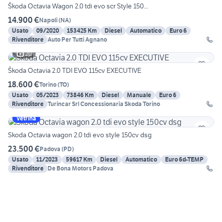
Škoda Octavia Wagon 2.0 tdi evo scr Style 150...
14.900 €
Napoli
(
NA
)
Usato
09/2020
153425 Km
Diesel
Automatico
Euro 6
Rivenditore
Auto Per Tutti Agnano
20
Škoda Octavia 2.0 TDI EVO 115cv EXECUTIVE
18.600 €
Torino
(
TO
)
Usato
05/2023
73846 Km
Diesel
Manuale
Euro 6
Rivenditore
Turincar Srl Concessionaria Skoda Torino
Vetrina
Skoda Octavia wagon 2.0 tdi evo style 150cv dsg
23.500 €
Padova
(
PD
)
Usato
11/2023
59617 Km
Diesel
Automatico
Euro 6d-TEMP
Rivenditore
De Bona Motors Padova