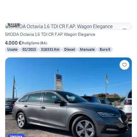
3
SKODA Octavia 1.6 TDI CR F.AP. Wagon Elegance
4.000 €
Rutigliano
(
BA
)
Usato
02/2013
318331 Km
Diesel
Manuale
Euro 5
Vetrina