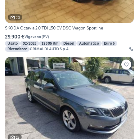
20
SKODA Octavia 2.0 TDI 150 CV DSG Wagon Sportline
29.900 €
Vigevano
(
PV
)
Usato
02/2025
19305 Km
Diesel
Automatico
Euro 6
Rivenditore
GRIMALDI AUTO S.p.A.
12