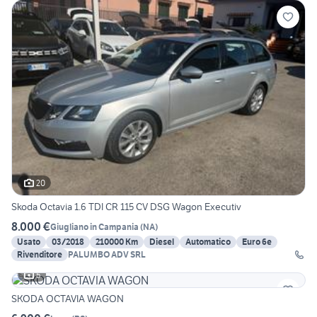
20
Skoda Octavia 1.6 TDI CR 115 CV DSG Wagon Executiv
8.000 €
Giugliano in Campania
(
NA
)
Usato
03/2018
210000 Km
Diesel
Automatico
Euro 6e
Rivenditore
PALUMBO ADV SRL
5
SKODA OCTAVIA WAGON