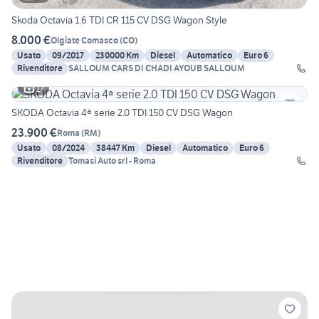
Skoda Octavia 1.6 TDI CR 115 CV DSG Wagon Style
8.000 €
Olgiate Comasco
(
CO
)
Usato
09/2017
230000 Km
Diesel
Automatico
Euro 6
Rivenditore
SALLOUM CARS DI CHADI AYOUB SALLOUM
17
SKODA Octavia 4ª serie 2.0 TDI 150 CV DSG Wagon
23.900 €
Roma
(
RM
)
Usato
08/2024
38447 Km
Diesel
Automatico
Euro 6
Rivenditore
Tomasi Auto srl - Roma