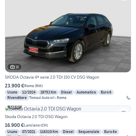
16
SKODA Octavia 4ª serie 2.0 TDI 150 CV DSG Wagon
23.900 €
Roma
(
RM
)
Usato
12/2024
28752 Km
Diesel
Automatico
Euro 6
Rivenditore
Tomasi Auto srl - Roma
30
Skoda Octavia 2.0 TDI DSG Wagon
16.900 €
Lanciano
(
CH
)
Usato
07/2021
116310 Km
Diesel
Sequenziale
Euro 6e