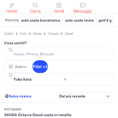
Home
Cerca
Vendi
Messaggi
auto usate barrafranca
auto usate imola
golf 8 gti
Ricerche
Subito
Auto
Skoda
Octavia
Diesel
Cosa cerchi?
Filtri +3
Auto
Salva ricerca
Dal più recente
542 risultati
SKODA Octavia Diesel usata in vendita