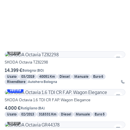
10
SKODA Octavia TZ82298
14.399 €
Bologna
(
BO
)
Usato
03/2019
40051 Km
Diesel
Manuale
Euro 6
Rivenditore
Autohero Bologna
Vetrina
SKODA Octavia 1.6 TDI CR F.AP. Wagon Elegance
4.000 €
Rutigliano
(
BA
)
Usato
02/2013
318331 Km
Diesel
Manuale
Euro 5
10