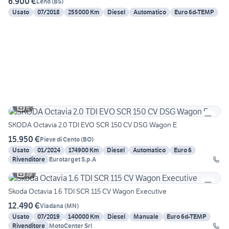
6.900 €
Leno
(
BS
)
Usato
07/2018
255000 Km
Diesel
Automatico
Euro 6d-TEMP
8
SKODA Octavia 2.0 TDI EVO SCR 150 CV DSG Wagon E
15.950 €
Pieve di Cento
(
BO
)
Usato
01/2024
174900 Km
Diesel
Automatico
Euro 6
Rivenditore
Eurotarget S.p.A
19
Skoda Octavia 1.6 TDI SCR 115 CV Wagon Executive
12.490 €
Viadana
(
MN
)
Usato
07/2019
140000 Km
Diesel
Manuale
Euro 6d-TEMP
Rivenditore
MotoCenter Srl