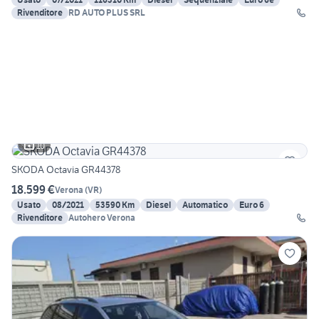
Rivenditore
RD AUTO PLUS SRL
10
SKODA Octavia GR44378
18.599 €
Verona
(
VR
)
Usato
08/2021
53590 Km
Diesel
Automatico
Euro 6
Rivenditore
Autohero Verona