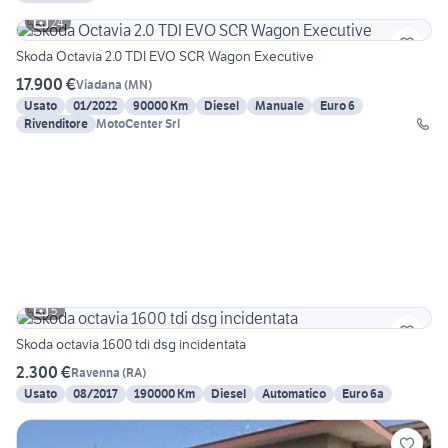
24
Skoda Octavia 2.0 TDI EVO SCR Wagon Executive
17.900 €
Viadana
(
MN
)
Usato
01/2022
90000 Km
Diesel
Manuale
Euro 6
Rivenditore
MotoCenter Srl
5
Skoda octavia 1600 tdi dsg incidentata
2.300 €
Ravenna
(
RA
)
Usato
08/2017
190000 Km
Diesel
Automatico
Euro 6a