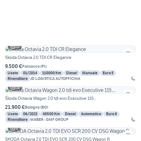
17
Skoda Octavia 2.0 TDI CR Elegance
9.500 €
Ponsacco
(
PI
)
Usato
01/2014
110000 Km
Diesel
Manuale
Euro 5
Rivenditore
JD LOGISTICA AUTOFFICINA
10
Škoda Octavia Wagon 2.0 tdi evo Executive 115...
21.900 €
Bologna
(
BO
)
Usato
06/2023
49500 Km
Diesel
Automatico
Euro 6
Rivenditore
MABER - GMF GROUP
8
SKODA Octavia 2.0 TDI EVO SCR 200 CV DSG Wagon R