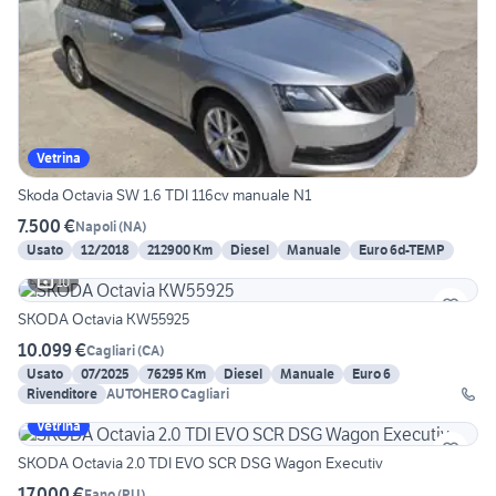
Vetrina
Skoda Octavia SW 1.6 TDI 116cv manuale N1
7.500 €
Napoli
(
NA
)
Usato
12/2018
212900 Km
Diesel
Manuale
Euro 6d-TEMP
10
SKODA Octavia KW55925
10.099 €
Cagliari
(
CA
)
Usato
07/2025
76295 Km
Diesel
Manuale
Euro 6
Rivenditore
AUTOHERO Cagliari
Vetrina
SKODA Octavia 2.0 TDI EVO SCR DSG Wagon Executiv
17.000 €
Fano
(
PU
)