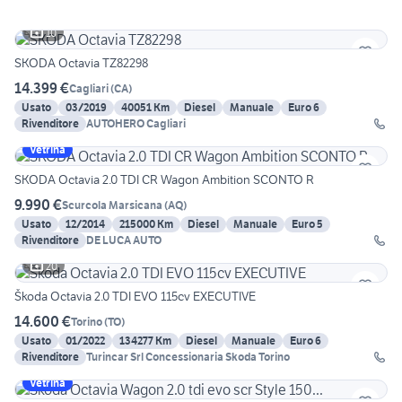
10
SKODA Octavia TZ82298
14.399 €
Cagliari
(
CA
)
Usato
03/2019
40051 Km
Diesel
Manuale
Euro 6
Rivenditore
AUTOHERO Cagliari
Vetrina
SKODA Octavia 2.0 TDI CR Wagon Ambition SCONTO R
9.990 €
Scurcola Marsicana
(
AQ
)
Usato
12/2014
215000 Km
Diesel
Manuale
Euro 5
Rivenditore
DE LUCA AUTO
20
Škoda Octavia 2.0 TDI EVO 115cv EXECUTIVE
14.600 €
Torino
(
TO
)
Usato
01/2022
134277 Km
Diesel
Manuale
Euro 6
Rivenditore
Turincar Srl Concessionaria Skoda Torino
Vetrina