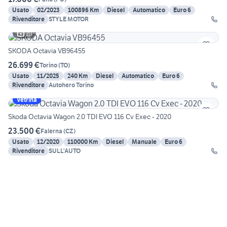
Usato
02/2023
100896 Km
Diesel
Automatico
Euro 6
Rivenditore
STYLE MOTOR
10
SKODA Octavia VB96455
26.699 €
Torino
(
TO
)
Usato
11/2025
240 Km
Diesel
Automatico
Euro 6
Rivenditore
Autohero Torino
Vetrina
Skoda Octavia Wagon 2.0 TDI EVO 116 Cv Exec - 2020
23.500 €
Falerna
(
CZ
)
Usato
12/2020
110000 Km
Diesel
Manuale
Euro 6
Rivenditore
SULL'AUTO