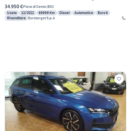
34.950 €
Pieve di Cento
(
BO
)
Usato
12/2022
69999 Km
Diesel
Automatico
Euro 6
Rivenditore
Eurotarget S.p.A