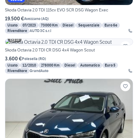
Skoda Octavia 2.0 TDI 115cv EVO SCR DSG Wagon Exec
19.500 €
Avezzano
(
AQ
)
Usato
07/2023
73000 Km
Diesel
Sequenziale
Euro 6e
Rivenditore
AUTO 3C s.r.l
14
Skoda Octavia 2.0 TDI CR DSG 4x4 Wagon Scout
3.600 €
Polesella
(
RO
)
Usato
12/2010
278000 Km
Diesel
Automatico
Euro 5
Rivenditore
GrandAuto