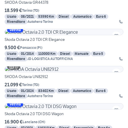
SKODA Octavia GR44378
18.599 €
Torino
(
TO
)
Usato
08/2021
53590 Km
Diesel
Automatico
Euro 6
Rivenditore
Autohero Torino
Vetrina
Skoda Octavia 2.0 TDI CR Elegance
9.500 €
Ponsacco
(
PI
)
Usato
01/2014
110000 Km
Diesel
Manuale
Euro 5
Rivenditore
JD LOGISTICA AUTOFFICINA
10
SKODA Octavia UN82912
21.099 €
Torino
(
TO
)
Usato
01/2024
83402 Km
Diesel
Automatico
Euro 6
Rivenditore
Autohero Torino
Vetrina
Skoda Octavia 2.0 TDI DSG Wagon
16.900 €
Lanciano
(
CH
)
Usato
07/2021
116310 Km
Diesel
Sequenziale
Euro 6e