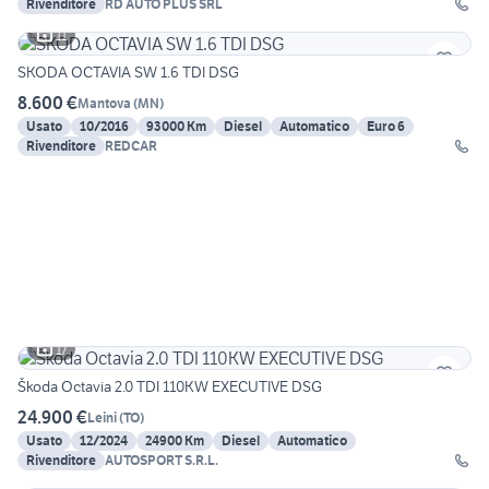
Rivenditore
RD AUTO PLUS SRL
11
SKODA OCTAVIA SW 1.6 TDI DSG
8.600 €
Mantova
(
MN
)
Usato
10/2016
93000 Km
Diesel
Automatico
Euro 6
Rivenditore
REDCAR
17
Škoda Octavia 2.0 TDI 110KW EXECUTIVE DSG
24.900 €
Leini
(
TO
)
Usato
12/2024
24900 Km
Diesel
Automatico
Rivenditore
AUTOSPORT S.R.L.