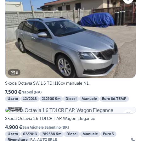
6
Skoda Octavia SW 1.6 TDI 116cv manuale N1
7.500 €
Napoli
(
NA
)
Usato
12/2018
212900 Km
Diesel
Manuale
Euro 6d-TEMP
12
Skoda Octavia 1.6 TDI CR F.AP. Wagon Elegance
4.900 €
San Michele Salentino
(
BR
)
Usato
02/2013
289688 Km
Diesel
Manuale
Euro 5
Rivenditore
F.A. AUTO SRLS