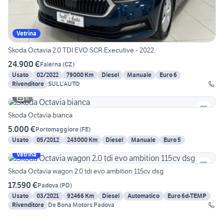
Vetrina
Skoda Octavia 2.0 TDI EVO SCR Executive - 2022
24.900 €
Falerna
(
CZ
)
Usato
02/2022
79000 Km
Diesel
Manuale
Euro 6
Rivenditore
SULL'AUTO
6
Skoda Octavia bianca
5.000 €
Portomaggiore
(
FE
)
Usato
05/2012
243000 Km
Diesel
Manuale
Euro 5
Vetrina
Skoda Octavia wagon 2.0 tdi evo ambition 115cv dsg
17.590 €
Padova
(
PD
)
Usato
03/2021
92466 Km
Diesel
Automatico
Euro 6d-TEMP
Rivenditore
De Bona Motors Padova