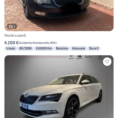
3
Skoda superb
4.200 €
Guidonia Montecelio
(
RM
)
Usato
05/2009
136000 Km
Benzina
Manuale
Euro 5