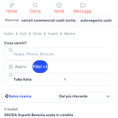
Home
Cerca
Vendi
Messaggi
veicoli commerciali usati sicilia
autonegozio usato pa
Ricerche
Subito
Auto
Skoda
Superb
Benzina
Cosa cerchi?
Filtri +3
Auto
Salva ricerca
Dal più rilevante
5 risultati
SKODA Superb Benzina usata in vendita