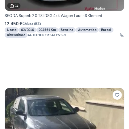
24
SKODA Superb 2.0 TSI DSG 4x4 Wagon Laurin&Klement
12.450 €
Chiusa
(
BZ
)
Usato
02/2016
204561 Km
Benzina
Automatico
Euro 6
Rivenditore
AUTO HOFER SALES SRL