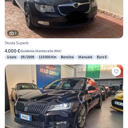
3
Skoda Superb
4.000 €
Guidonia Montecelio
(
RM
)
Usato
05/2009
133000 Km
Benzina
Manuale
Euro 5