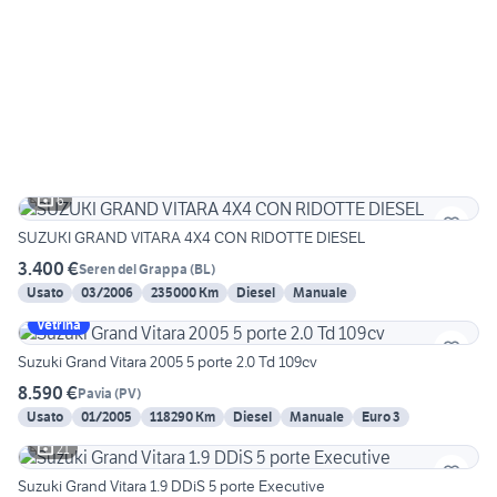
6
SUZUKI GRAND VITARA 4X4 CON RIDOTTE DIESEL
3.400 €
Seren del Grappa
(
BL
)
Usato
03/2006
235000 Km
Diesel
Manuale
Vetrina
Suzuki Grand Vitara 2005 5 porte 2.0 Td 109cv
8.590 €
Pavia
(
PV
)
Usato
01/2005
118290 Km
Diesel
Manuale
Euro 3
21
Suzuki Grand Vitara 1.9 DDiS 5 porte Executive