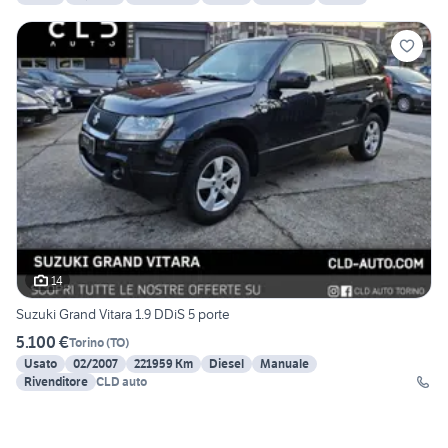
14
Suzuki Grand Vitara 1.9 DDiS 5 porte
5.100 €
Torino
(
TO
)
Usato
02/2007
221959 Km
Diesel
Manuale
Rivenditore
CLD auto