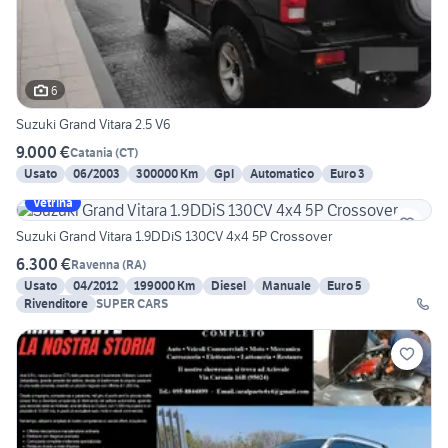
6
Suzuki Grand Vitara 2.5 V6
9.000 €
Catania
(
CT
)
Usato
06/2003
300000 Km
Gpl
Automatico
Euro 3
Vetrina
Suzuki Grand Vitara 1.9DDiS 130CV 4x4 5P Crossover
6.300 €
Ravenna
(
RA
)
Usato
04/2012
199000 Km
Diesel
Manuale
Euro 5
Rivenditore
SUPER CARS