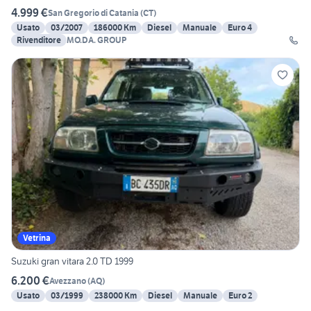
4.999 €
San Gregorio di Catania
(
CT
)
Usato
03/2007
186000 Km
Diesel
Manuale
Euro 4
Rivenditore
MO.DA. GROUP
Vetrina
Suzuki gran vitara 2.0 TD 1999
6.200 €
Avezzano
(
AQ
)
Usato
03/1999
238000 Km
Diesel
Manuale
Euro 2