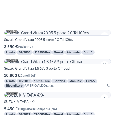
6
Suzuki Grand Vitara 2005 5 porte 2.0 Td 109cv
8.590 €
Pavia
(
PV
)
Usato
01/2005
118290 Km
Diesel
Manuale
Euro 3
21
Suzuki Grand Vitara 1.6 16V 3 porte Offroad
10.900 €
Canelli
(
AT
)
Usato
02/2012
133165 Km
Benzina
Manuale
Euro 5
Rivenditore
AMERIO ALDO s.n.c.
11
SUZUKI VITARA 4X4
5.450 €
Giugliano in Campania
(
NA
)
Usato
02/2011
240000 Km
Diesel
Manuale
Euro 5