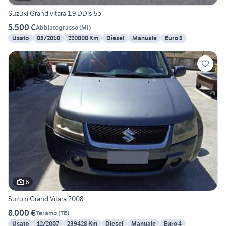
Suzuki Grand vitara 1.9 DDis 5p
5.500 €
Abbiategrasso
(
MI
)
Usato
05/2010
220000 Km
Diesel
Manuale
Euro 5
6
Suzuki Grand Vitara 2008
8.000 €
Teramo
(
TE
)
Usato
12/2007
239428 Km
Diesel
Manuale
Euro 4