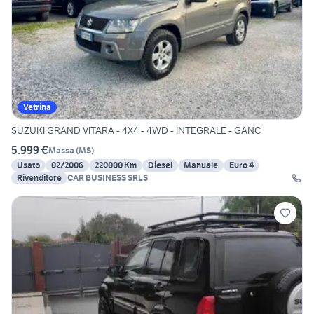
Vetrina
SUZUKI GRAND VITARA - 4X4 - 4WD - INTEGRALE - GANC
5.999 €
Massa
(
MS
)
Usato
02/2006
220000 Km
Diesel
Manuale
Euro 4
Rivenditore
CAR BUSINESS SRLS