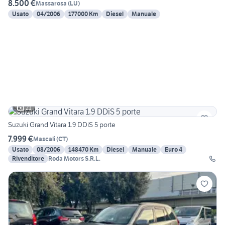
8.500 €
Massarosa
(
LU
)
Usato
04/2006
177000 Km
Diesel
Manuale
21
Suzuki Grand Vitara 1.9 DDiS 5 porte
7.999 €
Mascali
(
CT
)
Usato
08/2006
148470 Km
Diesel
Manuale
Euro 4
Rivenditore
Roda Motors S.R.L.