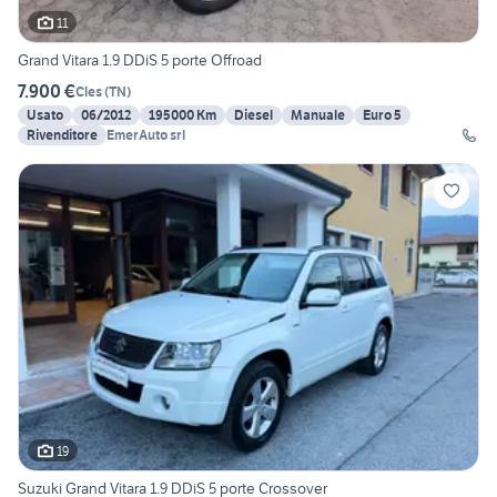
11
Grand Vitara 1.9 DDiS 5 porte Offroad
7.900 €
Cles
(
TN
)
Usato
06/2012
195000 Km
Diesel
Manuale
Euro 5
Rivenditore
EmerAuto srl
19
Suzuki Grand Vitara 1.9 DDiS 5 porte Crossover