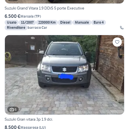
Suzuki Grand Vitara 1.9 DDiS 5 porte Executive
6.500 €
Marsala
(
TP
)
Usato
11/2007
220000 Km
Diesel
Manuale
Euro 4
Rivenditore
barraco Car
6
Suzuki Gran vitara 3p 1.9 dci.
8.500 €
Massarosa
(
LU
)