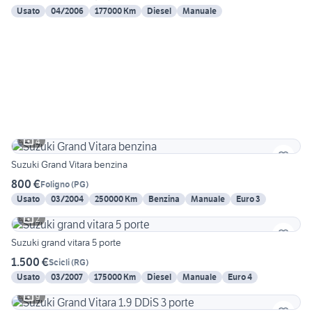
Usato
04/2006
177000 Km
Diesel
Manuale
4
Suzuki Grand Vitara benzina
800 €
Foligno
(
PG
)
Usato
03/2004
250000 Km
Benzina
Manuale
Euro 3
2
Suzuki grand vitara 5 porte
1.500 €
Scicli
(
RG
)
Usato
03/2007
175000 Km
Diesel
Manuale
Euro 4
9