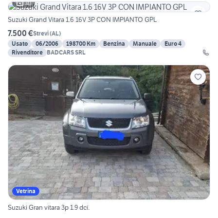
30
Suzuki Grand Vitara 1.6 16V 3P CON IMPIANTO GPL
7.500 €
Strevi
(
AL
)
Usato
06/2006
198700 Km
Benzina
Manuale
Euro 4
Rivenditore
BADCARS SRL
Vetrina
Suzuki Gran vitara 3p 1.9 dci.