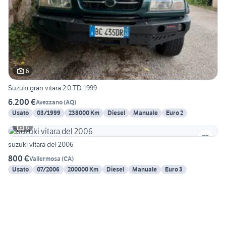
6
Suzuki gran vitara 2.0 TD 1999
6.200 €
Avezzano
(
AQ
)
Usato
03/1999
238000 Km
Diesel
Manuale
Euro 2
6
suzuki vitara del 2006
800 €
Vallermosa
(
CA
)
Usato
07/2006
200000 Km
Diesel
Manuale
Euro 3