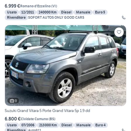
6.999 €
Romano d'Ezzelino
(
VI
)
Usato
12/2011
240000 Km
Diesel
Manuale
Euro 5
Rivenditore
SOFORT AUTOS ONLY GOOD CARS
9
Suzuki Grand Vitara 5 Porte Grand Vitara 5p 1.9 dd
6.800 €
Cividate Camuno
(
BS
)
Usato
07/2006
213000 Km
Diesel
Manuale
Euro 4
Rivenditore
Auto911