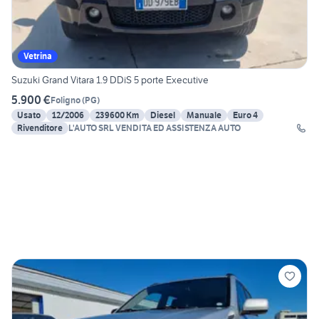
Vetrina
Suzuki Grand Vitara 1.9 DDiS 5 porte Executive
5.900 €
Foligno
(
PG
)
Usato
12/2006
239600 Km
Diesel
Manuale
Euro 4
Rivenditore
L'AUTO SRL VENDITA ED ASSISTENZA AUTO