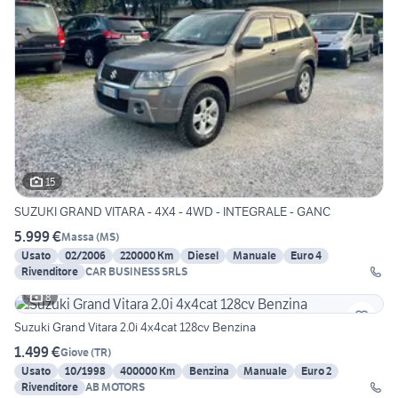
15
SUZUKI GRAND VITARA - 4X4 - 4WD - INTEGRALE - GANC
5.999 €
Massa
(
MS
)
Usato
02/2006
220000 Km
Diesel
Manuale
Euro 4
Rivenditore
CAR BUSINESS SRLS
8
Suzuki Grand Vitara 2.0i 4x4cat 128cv Benzina
1.499 €
Giove
(
TR
)
Usato
10/1998
400000 Km
Benzina
Manuale
Euro 2
Rivenditore
AB MOTORS