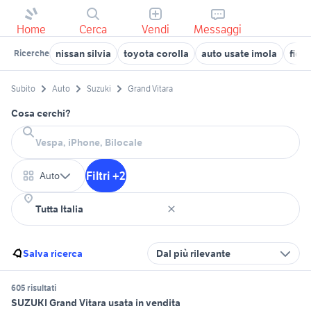
Home
Cerca
Vendi
Messaggi
nissan silvia
toyota corolla
auto usate imola
fior
Ricerche
Subito
Auto
Suzuki
Grand Vitara
Cosa cerchi?
Filtri +2
Auto
Salva ricerca
Dal più rilevante
605 risultati
SUZUKI Grand Vitara usata in vendita