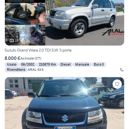
13
Suzuki Grand Vitara 2.0 TDI S.W. 5 porte
8.000 €
Acireale
(
CT
)
Usato
06/2002
210875 Km
Diesel
Manuale
Euro 3
Rivenditore
ARAL 4X4