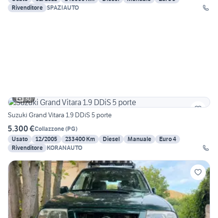
Rivenditore
SPAZIAUTO
30
Suzuki Grand Vitara 1.9 DDiS 5 porte
5.300 €
Collazzone
(
PG
)
Usato
12/2005
233400 Km
Diesel
Manuale
Euro 4
Rivenditore
KORANAUTO