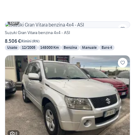
6
Suzuki Gran Vitara benzina 4x4 - ASI
8.506 €
Rimini
(
RN
)
Usato
12/2005
148000 Km
Benzina
Manuale
Euro 4
8