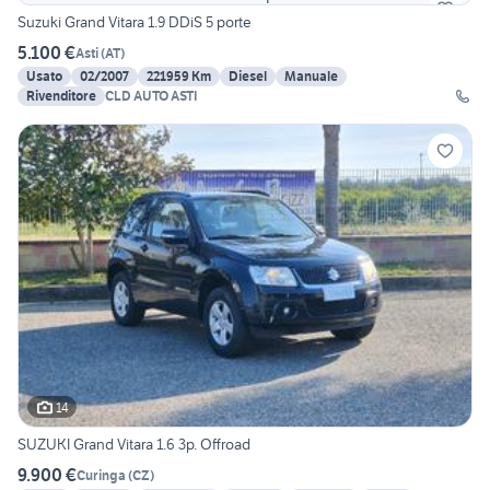
Suzuki Grand Vitara 1.9 DDiS 5 porte
5.100 €
Asti
(
AT
)
Usato
02/2007
221959 Km
Diesel
Manuale
Rivenditore
CLD AUTO ASTI
14
SUZUKI Grand Vitara 1.6 3p. Offroad
9.900 €
Curinga
(
CZ
)