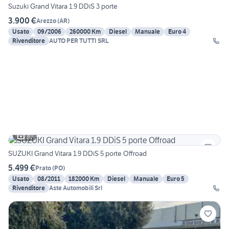
Suzuki Grand Vitara 1.9 DDiS 3 porte
3.900 €
Arezzo
(
AR
)
Usato
09/2006
260000 Km
Diesel
Manuale
Euro 4
Rivenditore
AUTO PER TUTTI SRL
30
SUZUKI Grand Vitara 1.9 DDiS 5 porte Offroad
5.499 €
Prato
(
PO
)
Usato
08/2011
182000 Km
Diesel
Manuale
Euro 5
Rivenditore
Aste Automobili Srl