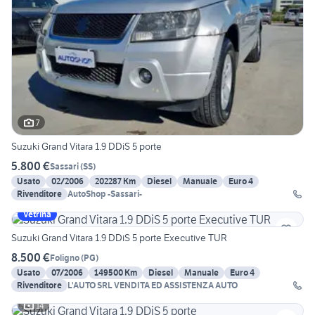
7
Suzuki Grand Vitara 1.9 DDiS 5 porte
5.800 €
Sassari
(
SS
)
Usato
02/2006
202287 Km
Diesel
Manuale
Euro 4
Rivenditore
AutoShop -Sassari-
Vetrina
Suzuki Grand Vitara 1.9 DDiS 5 porte Executive TUR
8.500 €
Foligno
(
PG
)
Usato
07/2006
149500 Km
Diesel
Manuale
Euro 4
Rivenditore
L'AUTO SRL VENDITA ED ASSISTENZA AUTO
14