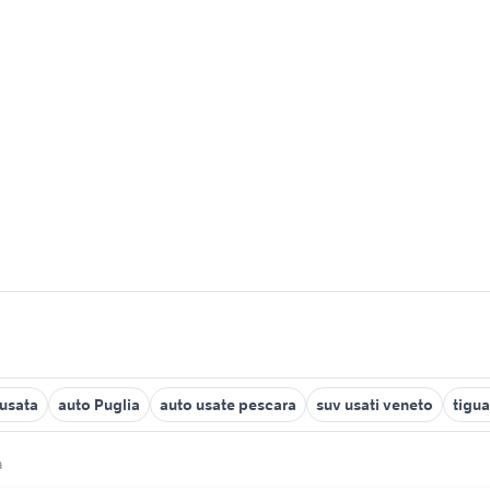
 usata
auto Puglia
auto usate pescara
suv usati veneto
tigu
a