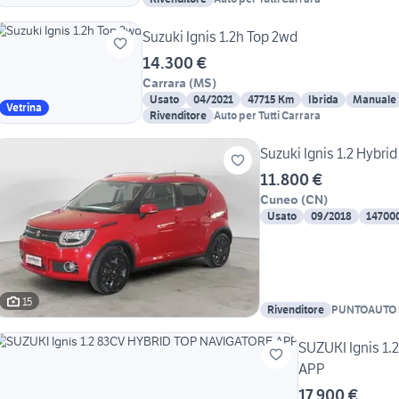
Suzuki Ignis 1.2h Top 2wd
14.300 €
Carrara
(
MS
)
Usato
04/2021
47715 Km
Ibrida
Manuale
Vetrina
Rivenditore
Auto per Tutti Carrara
Suzuki Ignis 1.2 Hybrid
11.800 €
Cuneo
(
CN
)
Usato
09/2018
14700
15
Rivenditore
PUNTOAUTO 
SUZUKI Ignis 1
APP
17.900 €