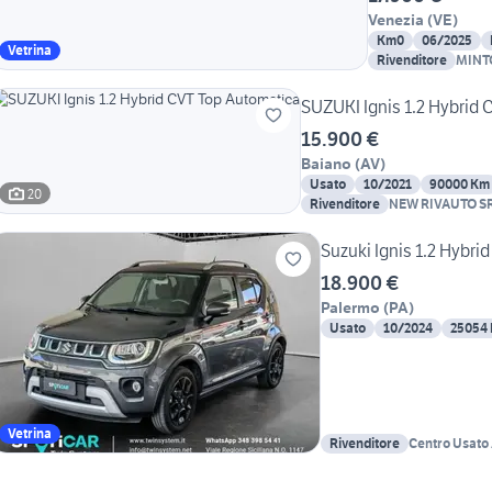
Venezia
(
VE
)
Km0
06/2025
Vetrina
Rivenditore
MINT
SUZUKI Ignis 1.2 Hybrid 
15.900 €
Baiano
(
AV
)
Usato
10/2021
90000 Km
20
Rivenditore
NEW RIVAUTO S
Suzuki Ignis 1.2 Hybri
18.900 €
Palermo
(
PA
)
Usato
10/2024
25054
Vetrina
Rivenditore
Centro Usato
Palermo