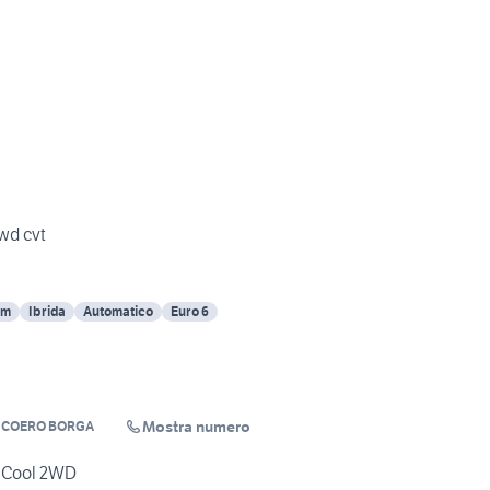
2wd cvt
Km
Ibrida
Automatico
Euro 6
Mostra numero
 COERO BORGA
d Cool 2WD