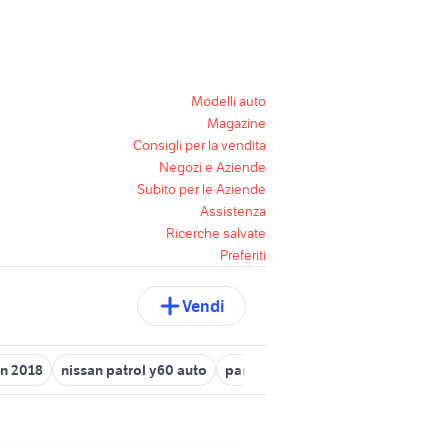
Modelli auto
Magazine
Consigli per la vendita
Negozi e Aziende
Subito per le Aziende
Assistenza
Ricerche salvate
Preferiti
Vendi
an 2018
nissan patrol y60 auto
panda 2017
mercedes vito 9 pos