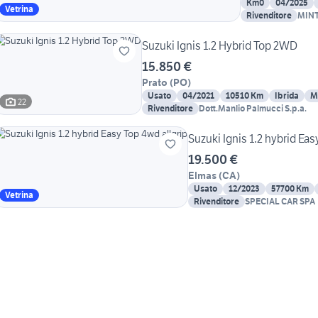
Km0
04/2025
Vetrina
Rivenditore
MINT
Suzuki Ignis 1.2 Hybrid Top 2WD
15.850 €
Prato
(
PO
)
Usato
04/2021
10510 Km
Ibrida
M
22
Rivenditore
Dott.Manlio Palmucci S.p.a.
Suzuki Ignis 1.2 hybrid Eas
19.500 €
Elmas
(
CA
)
Usato
12/2023
57700 Km
Vetrina
Rivenditore
SPECIAL CAR SPA