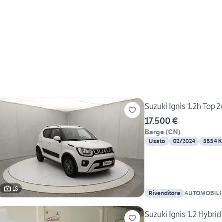
Suzuki Ignis 1.2h Top 
17.500 €
Barge
(
CN
)
Usato
02/2024
5554 
18
Rivenditore
AUTOMOBILI
Suzuki Ignis 1.2 Hybri