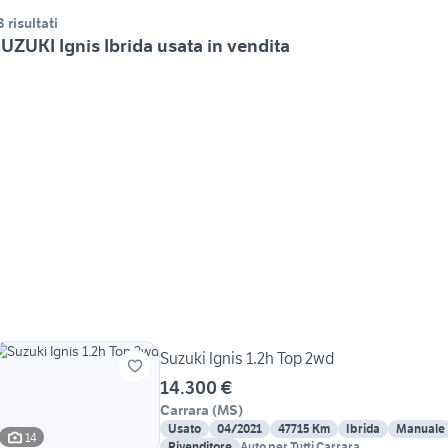
3 risultati
UZUKI Ignis Ibrida usata in vendita
Suzuki Ignis 1.2h Top 2wd
14.300 €
Carrara
(
MS
)
Usato
04/2021
47715 Km
Ibrida
Manuale
14
Rivenditore
Auto per Tutti Carrara