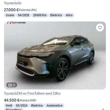
Toyota bz4x
27.000 €
Palermo
(
PA
)
Usato
04/2025
25000 Km
Elettrica
Altro
15
Toyota bZ4X ev First Edition awd 218cv
44.500 €
Monza
(
MB
)
Km0
03/2024
Elettrica
Automatico
Rivenditore