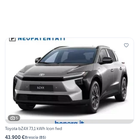
5
Toyota bZ4X 73,1 kWh Icon fwd
43.900 €
Brescia
(
BS
)