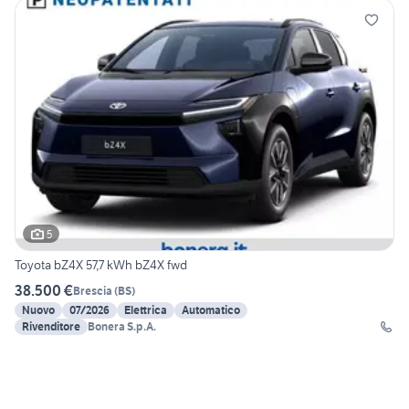
5
Toyota bZ4X 57,7 kWh bZ4X fwd
38.500 €
Brescia
(
BS
)
Nuovo
07/2026
Elettrica
Automatico
Rivenditore
Bonera S.p.A.