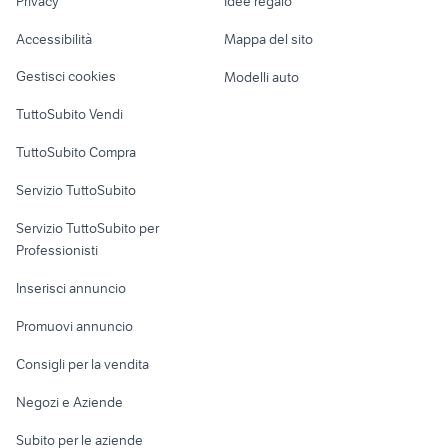
Privacy
Idee regalo
Garage e box
stanze in affitto torino
quad 250
Caravan e Camper
Accessibilità
Mappa del sito
Loft, mansarde e
Veicoli commerciali
altro
Gestisci cookies
Modelli auto
Case vacanza
TuttoSubito Vendi
Uffici e Locali
TuttoSubito Compra
commerciali
Servizio TuttoSubito
elettronica
per la casa e la
sports e hobby
Servizio TuttoSubito per
persona
Informatica
Animali
Professionisti
Arredamento e
Console e
Accessori per
Casalinghi
Inserisci annuncio
Videogiochi
animali
Elettrodomestici
Promuovi annuncio
Audio/Video
Musica e Film
Giardino e Fai da te
Consigli per la vendita
Fotografia
Libri e Riviste
Abbigliamento e
Negozi e Aziende
Telefonia
Strumenti Musicali
Accessori
Subito per le aziende