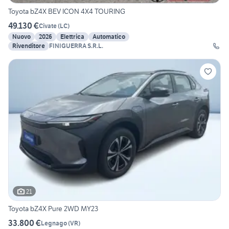
Toyota bZ4X BEV ICON 4X4 TOURING
49.130 €
Civate
(
LC
)
Nuovo
2026
Elettrica
Automatico
Rivenditore
FINIGUERRA S.R.L.
21
Toyota bZ4X Pure 2WD MY23
33.800 €
Legnago
(
VR
)