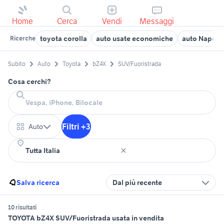
Home
Cerca
Vendi
Messaggi
toyota corolla
auto usate economiche
auto Napoli 
Ricerche
Subito
Auto
Toyota
bZ4X
SUV/Fuoristrada
Cosa cerchi?
Filtri +3
Auto
Salva ricerca
Dal più recente
10 risultati
TOYOTA bZ4X SUV/Fuoristrada usata in vendita