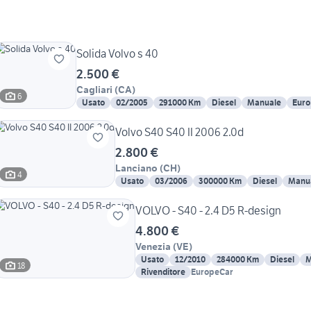
Solida Volvo s 40
2.500 €
Cagliari
(
CA
)
6
Usato
02/2005
291000 Km
Diesel
Manuale
Euro
Volvo S40 S40 II 2006 2.0d
2.800 €
Lanciano
(
CH
)
4
Usato
03/2006
300000 Km
Diesel
Manu
VOLVO - S40 - 2.4 D5 R-design
4.800 €
Venezia
(
VE
)
Usato
12/2010
284000 Km
Diesel
M
18
Rivenditore
EuropeCar