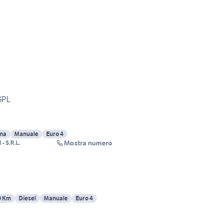
GPL
ina
Manuale
Euro 4
Mostra numero
 S.R.L.
0 Km
Diesel
Manuale
Euro 4