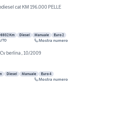
bodiesel cat KM 196.000 PELLE
96932 Km
Diesel
Manuale
Euro 2
Mostra numero
UTO
 Cv berlina , 10/2009
m
Diesel
Manuale
Euro 4
Mostra numero