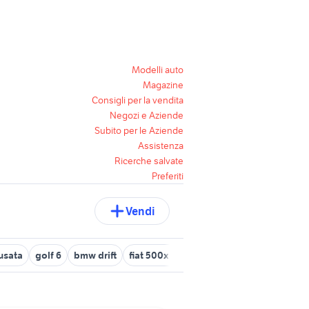
Modelli auto
Magazine
Consigli per la vendita
Negozi e Aziende
Subito per le Aziende
Assistenza
Ricerche salvate
Preferiti
Vendi
usata
golf 6
bmw drift
fiat 500x usata torino
lancia ypsilon 1