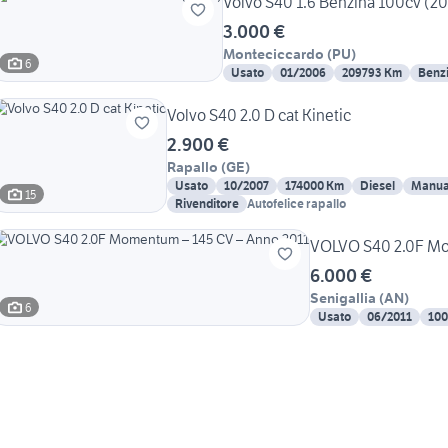
Volvo S40 1.6 Benzina 100cv (2
3.000 €
Monteciccardo
(
PU
)
6
Usato
01/2006
209793 Km
Benz
Volvo S40 2.0 D cat Kinetic
2.900 €
Rapallo
(
GE
)
Usato
10/2007
174000 Km
Diesel
Manua
15
Rivenditore
Autofelice rapallo
VOLVO S40 2.0F Mo
6.000 €
Senigallia
(
AN
)
6
Usato
06/2011
100