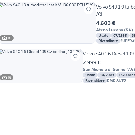
Volvo S40 1.9 tur
/CL
4.500 €
Atena Lucana
(
SA
)
Usato
07/1998
1
10
Rivenditore
SUPERA
Volvo S40 1.6 Diesel 109
2.999 €
San Michele di Serino
(
AV
)
Usato
10/2009
187000 K
19
Rivenditore
DMD AUTO