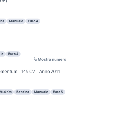
006)
ina
Manuale
Euro 4
le
Euro 4
Mostra numero
mentum – 145 CV – Anno 2011
914 Km
Benzina
Manuale
Euro 5