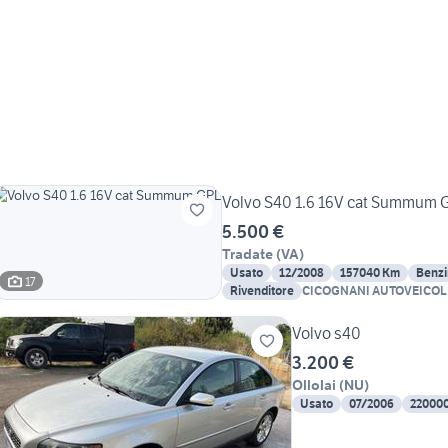
Volvo S40 1.6 16V cat Summum 
5.500 €
Tradate
(
VA
)
Usato
12/2008
157040 Km
Benz
17
Rivenditore
CICOGNANI AUTOVEICOLI -
Volvo s40
3.200 €
Ollolai
(
NU
)
Usato
07/2006
22000