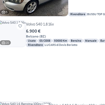
5
Rivenditore
BUSSU TOP 
Volvo S40 1.8 16v
6.900 €
Bolzano
(
BZ
)
Usato
03/2008
50000 Km
Benzina
Manuale
Eur
20
Rivenditore
LUCARS di Devis Beriotto