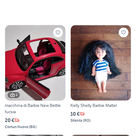
4
macchina di Barbie New Bettle
Kelly Shelly Barbie Mattel
fucsia
10 €
20 €
Stienta
(
RO
)
Comun Nuovo
(
BG
)