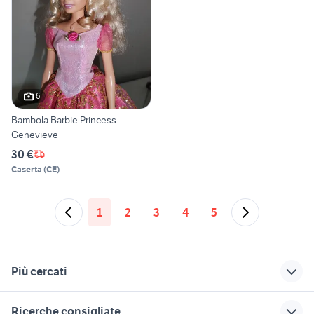
6
Bambola Barbie Princess
Genevieve
30 €
Caserta
(
CE
)
1
2
3
4
5
Più cercati
Correlati
Richerche simili
Suggerimenti
Ricerche consigliate