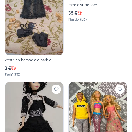
media superiore
35 €
Nardo'
(
LE
)
vestitino bambola o barbie
3 €
Forli'
(
FC
)