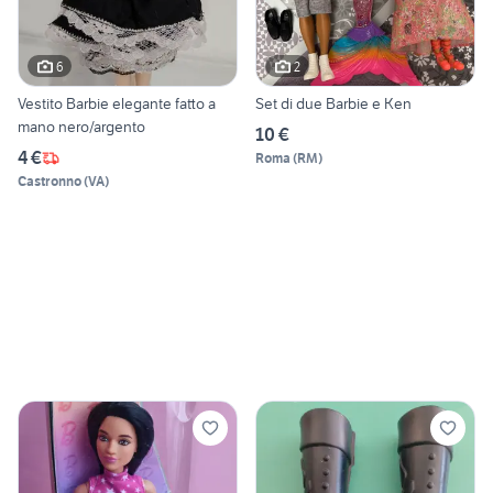
6
2
Vestito Barbie elegante fatto a
Set di due Barbie e Ken
mano nero/argento
10 €
4 €
Roma
(
RM
)
Castronno
(
VA
)