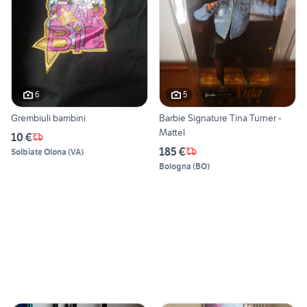
6
5
Grembiuli bambini
Barbie Signature Tina Turner -
Mattel
10 €
185 €
Solbiate Olona
(
VA
)
Bologna
(
BO
)