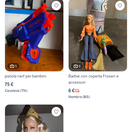
5
6
pistola nerf per bambini
Barbie con coperta Frosen e
accessori
75 €
6 €
Cavalese
(
TN
)
Nembro
(
BG
)