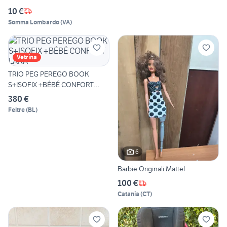
10 €
Somma Lombardo
(
VA
)
Vetrina
TRIO PEG PEREGO BOOK
S+ISOFIX +BÉBÉ CONFORT
LARA
380 €
Feltre
(
BL
)
6
Barbie Originali Mattel
100 €
Catania
(
CT
)