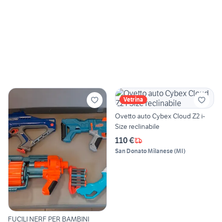
Vetrina
Ovetto auto Cybex Cloud Z2 i-
Size reclinabile
110 €
San Donato Milanese
(
MI
)
FUCILI NERF PER BAMBINI