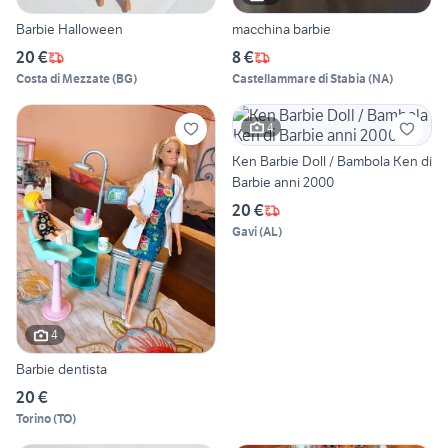
Barbie Halloween
macchina barbie
20 €
8 €
Costa di Mezzate
(
BG
)
Castellammare di Stabia
(
NA
)
4
Ken Barbie Doll / Bambola Ken di
Barbie anni 2000
20 €
Gavi
(
AL
)
4
Barbie dentista
20 €
Torino
(
TO
)