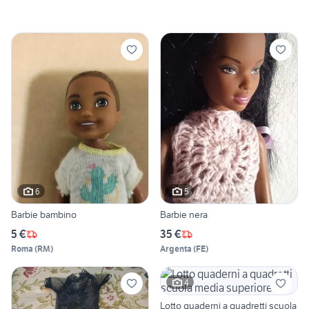
6
5
Barbie bambino
Barbie nera
5 €
35 €
Roma
(
RM
)
Argenta
(
FE
)
4
Lotto quaderni a quadretti scuola