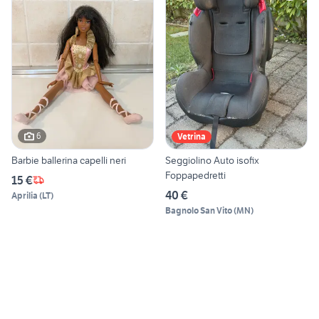
6
Vetrina
Barbie ballerina capelli neri
Seggiolino Auto isofix
Foppapedretti
15 €
40 €
Aprilia
(
LT
)
Bagnolo San Vito
(
MN
)