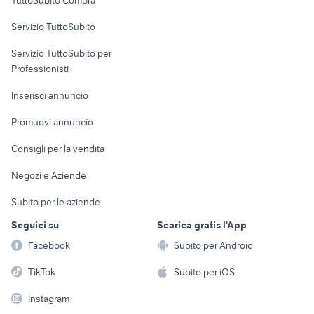
commerciali
Servizio TuttoSubito
elettronica
per la casa e la
sports e hobby
Servizio TuttoSubito per
persona
Informatica
Animali
Professionisti
Arredamento e
Console e
Accessori per
Casalinghi
Inserisci annuncio
Videogiochi
animali
Elettrodomestici
Promuovi annuncio
Audio/Video
Musica e Film
Giardino e Fai da te
Consigli per la vendita
Fotografia
Libri e Riviste
Abbigliamento e
Negozi e Aziende
Telefonia
Strumenti Musicali
Accessori
Subito per le aziende
Sports
Tutto per i bambini
Seguici su
Scarica gratis l'App
Biciclette
Facebook
Subito per Android
Collezionismo
TikTok
Subito per iOS
Instagram