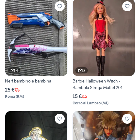
4
3
Nerf bambino e bambina
Barbie Halloween Witch -
Bambola Strega Mattel 201
25 €
15 €
Roma
(
RM
)
Cerro al Lambro
(
MI
)