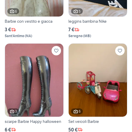
6
5
Barbie con vestito e giacca
leggins bambina Nike
3 €
7 €
Sant'Antimo
(
NA
)
Seregno
(
MB
)
3
6
scarpe Barbie Happy halloween
Set veicoli Barbie
6 €
50 €