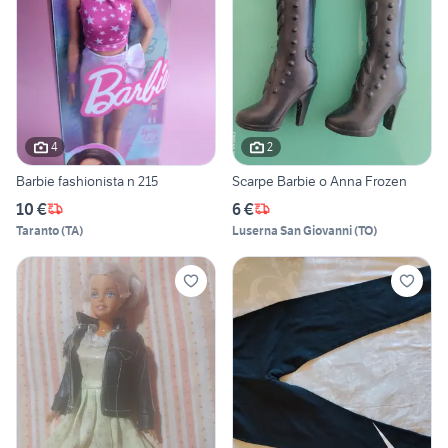
4
2
Barbie fashionista n 215
Scarpe Barbie o Anna Frozen
10 €
6 €
Taranto
(
TA
)
Luserna San Giovanni
(
TO
)