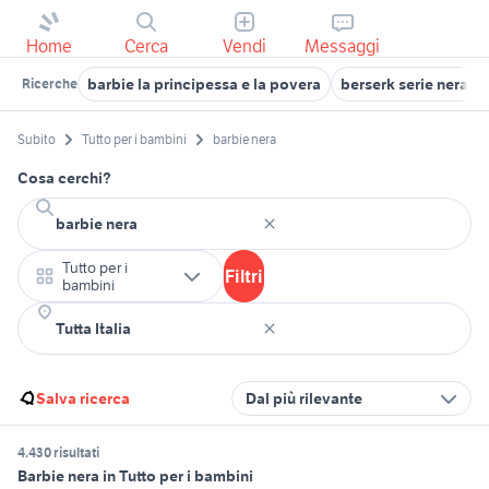
Home
Cerca
Vendi
Messaggi
barbie la principessa e la povera
berserk serie nera c
Ricerche
Subito
Tutto per i bambini
barbie nera
Cosa cerchi?
Tutto per i
Filtri
bambini
Salva ricerca
Dal più rilevante
4.430 risultati
Barbie nera in Tutto per i bambini