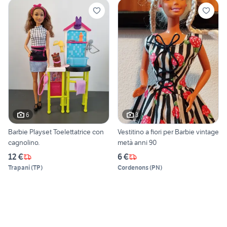
6
3
Barbie Playset Toelettatrice con
Vestitino a fiori per Barbie vintage
cagnolino.
metà anni 90
12 €
6 €
Trapani
(
TP
)
Cordenons
(
PN
)