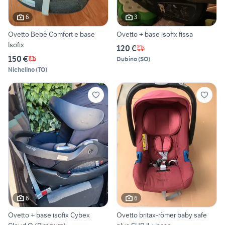
6
3
Ovetto Bebè Comfort e base
Ovetto + base isofix fissa
Isofix
120 €
150 €
Dubino
(
SO
)
Nichelino
(
TO
)
6
6
Ovetto + base isofix Cybex
Ovetto britax-römer baby safe