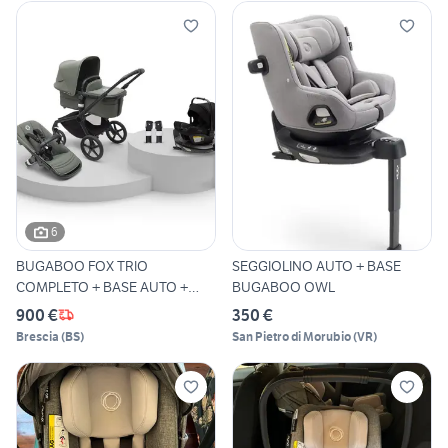
6
BUGABOO FOX TRIO
SEGGIOLINO AUTO + BASE
COMPLETO + BASE AUTO +
BUGABOO OWL
SACCO
900 €
350 €
Brescia
(
BS
)
San Pietro di Morubio
(
VR
)