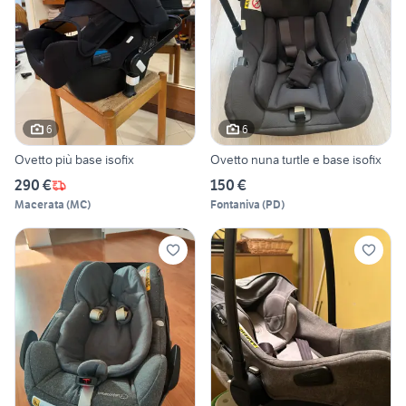
6
6
Ovetto più base isofix
Ovetto nuna turtle e base isofix
290 €
150 €
Macerata
(
MC
)
Fontaniva
(
PD
)