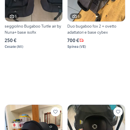
6
6
seggiolino Bugaboo Turtle air by
Duo bugaboo fox 2 + ovetto
Nuna+ base isofix
adattatori e base cybex
250 €
700 €
Cesate
(
MI
)
Spinea
(
VE
)