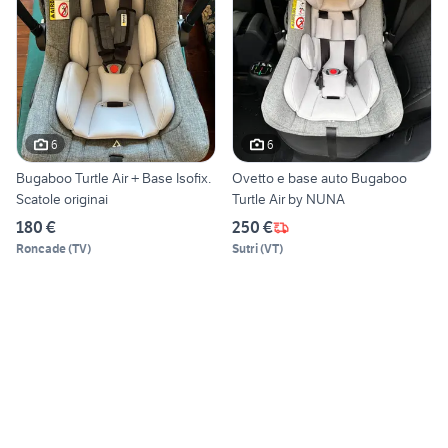
6
6
Bugaboo Turtle Air + Base Isofix.
Ovetto e base auto Bugaboo
Scatole originai
Turtle Air by NUNA
180 €
250 €
Roncade
(
TV
)
Sutri
(
VT
)