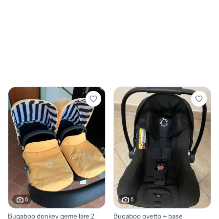
6
6
Bugaboo donkey gemellare:2
Bugaboo ovetto + base