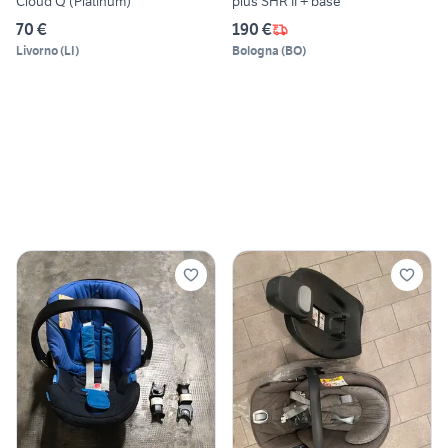
Cloud Q (Platinum)
plus SHR II + base
70 €
190 €
Livorno
(
LI
)
Bologna
(
BO
)