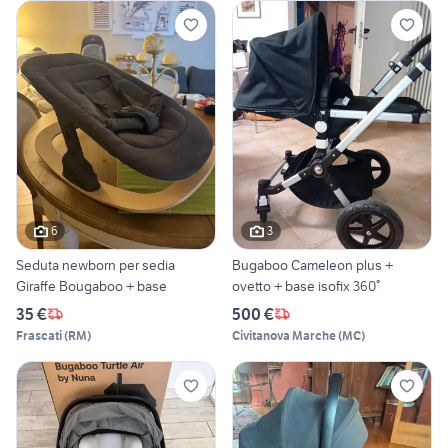
6
3
Seduta newborn per sedia
Bugaboo Cameleon plus +
Giraffe Bougaboo + base
ovetto + base isofix 360°
35 €
500 €
Frascati
(
RM
)
Civitanova Marche
(
MC
)