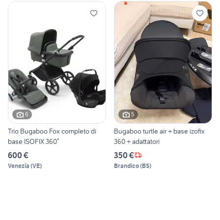
6
5
Trio Bugaboo Fox completo di
Bugaboo turtle air + base izofix
base ISOFIX 360°
360 + adattatori
600 €
350 €
Venezia
(
VE
)
Brandico
(
BS
)