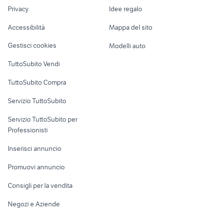
Nautica
lavoro
Privacy
Idee regalo
Garage e box
prenatal cuscino allattamento
mini cooper radiocomandata
Caravan e Camper
Accessibilità
Mappa del sito
giochi cruciverba
scarpe lego
Loft, mansarde e
Veicoli commerciali
altro
Gestisci cookies
Modelli auto
Case vacanza
TuttoSubito Vendi
Uffici e Locali
TuttoSubito Compra
commerciali
Servizio TuttoSubito
elettronica
per la casa e la
sports e hobby
Servizio TuttoSubito per
persona
Informatica
Animali
Professionisti
Arredamento e
Console e
Accessori per
Casalinghi
Inserisci annuncio
Videogiochi
animali
Elettrodomestici
Promuovi annuncio
Audio/Video
Musica e Film
Giardino e Fai da te
Consigli per la vendita
Fotografia
Libri e Riviste
Abbigliamento e
Negozi e Aziende
Telefonia
Strumenti Musicali
Accessori