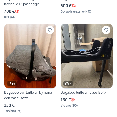
navicelle+2 passeggini
500 €
700 €
Borgolavezzaro
(
NO
)
Bra
(
CN
)
6
4
Bugaboo owl turtle air by nuna
Bugaboo turtle air base isofix
con base isofix
150 €
150 €
Vigone
(
TO
)
Treviso
(
TV
)