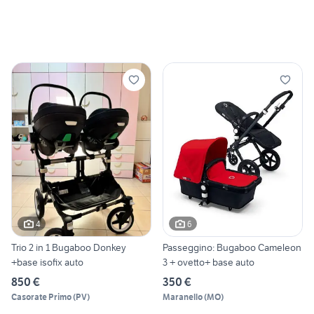
4
6
Trio 2 in 1 Bugaboo Donkey
Passeggino: Bugaboo Cameleon
+base isofix auto
3 + ovetto+ base auto
850 €
350 €
Casorate Primo
(
PV
)
Maranello
(
MO
)