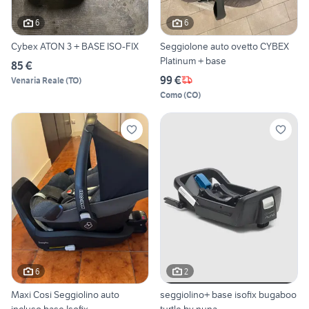
6
6
Cybex ATON 3 + BASE ISO-FIX
Seggiolone auto ovetto CYBEX
Platinum + base
85 €
99 €
Venaria Reale
(
TO
)
Como
(
CO
)
6
2
Maxi Cosi Seggiolino auto
seggiolino+ base isofix bugaboo