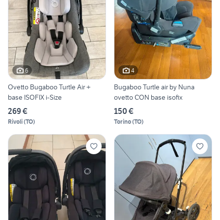
6
4
Ovetto Bugaboo Turtle Air +
Bugaboo Turtle air by Nuna
base ISOFIX i-Size
ovetto CON base isofix
269 €
150 €
Rivoli
(
TO
)
Torino
(
TO
)