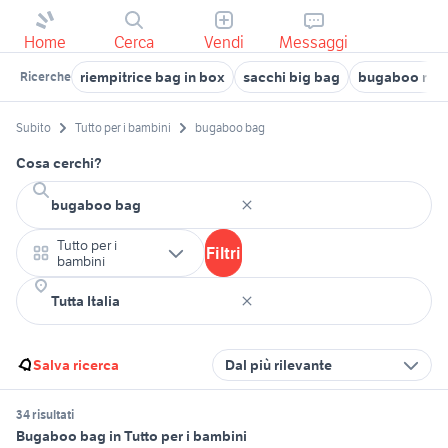
Home
Cerca
Vendi
Messaggi
riempitrice bag in box
sacchi big bag
bugaboo roma
Ricerche
Subito
Tutto per i bambini
bugaboo bag
Cosa cerchi?
Tutto per i
Filtri
bambini
Salva ricerca
Dal più rilevante
34 risultati
Bugaboo bag in Tutto per i bambini