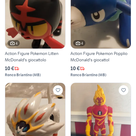
4
4
Action Figure Pokemon Litten
Action Figure Pokemon Popplio
McDonald's giocattolo
McDonald's giocattol
10 €
10 €
Ronco Briantino
(
MB
)
Ronco Briantino
(
MB
)