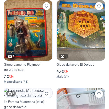
3
3
Gioco bambino Playmobil
Gioco da tavolo El Dorado
poliziotto sub
45 €
7 €
Malo
(
VI
)
Montesilvano
(
PE
)
3
La Foresta Misteriosa (iello)-
gioco da tavolo