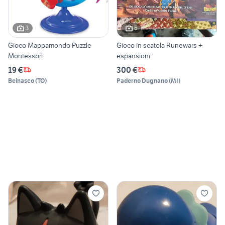
3
6
Gioco Mappamondo Puzzle
Gioco in scatola Runewars +
Montessori
espansioni
19 €
300 €
Beinasco
(
TO
)
Paderno Dugnano
(
MI
)