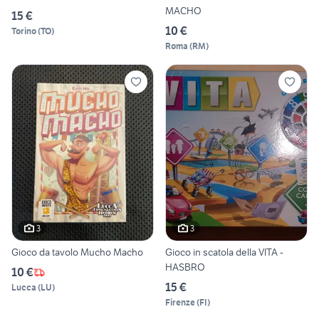
MACHO
15 €
10 €
Torino
(
TO
)
Roma
(
RM
)
3
3
Gioco da tavolo Mucho Macho
Gioco in scatola della VITA -
HASBRO
10 €
15 €
Lucca
(
LU
)
Firenze
(
FI
)