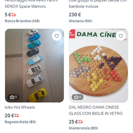
Personaggio Alfa Reixx Panini
Due gruppi di playset barbie con
XENOX Space Warriors
bambole incluse
5 €
230 €
Ronco Briantino
(
MB
)
Mentana
(
RM
)
5
6
lotto Hot Wheels
DAL NEGRO DAMA CINESE
GLASS CON BIGLIE IN VETRO
20 €
25 €
Bagnolo Mella
(
BS
)
Monterenzio
(
BO
)