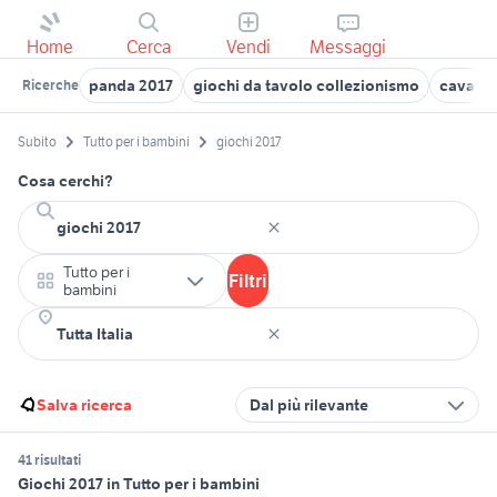
Home
Cerca
Vendi
Messaggi
panda 2017
giochi da tavolo collezionismo
cavalie
Ricerche
Subito
Tutto per i bambini
giochi 2017
Cosa cerchi?
Tutto per i
Filtri
bambini
Salva ricerca
Dal più rilevante
41 risultati
Giochi 2017 in Tutto per i bambini