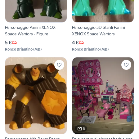
Personaggio Panini XENOX
Personaggio 3D Stahli Panini
Space Warriors - Figure
XENOX Space Warriors
5 €
4 €
Ronco Briantino
(
MB
)
Ronco Briantino
(
MB
)
6