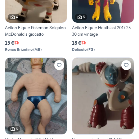
4
6
Action Figure Pokemon Solgaleo
Action Figure Heatblast 2017 25-
McDonald's giocatto
30 cm vintage
15 €
18 €
Ronco Briantino
(
MB
)
Deliceto
(
FG
)
6