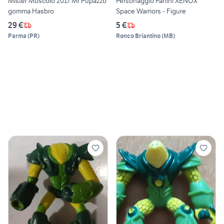
Mister Muscolo 2017 Mr Pupazzo
Personaggio Panini XENOX
gomma Hasbro
Space Warriors - Figure
29 €
5 €
Parma
(
PR
)
Ronco Briantino
(
MB
)