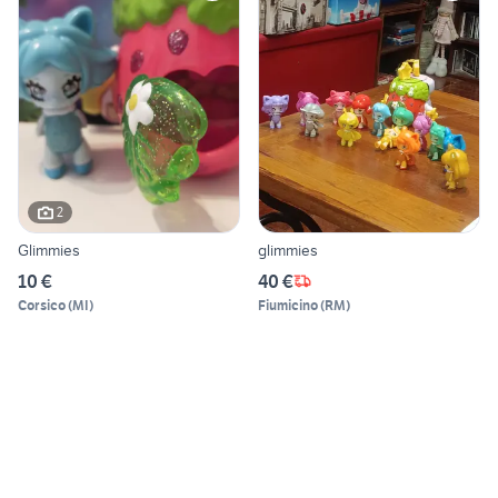
2
Glimmies
glimmies
10 €
40 €
Corsico
(
MI
)
Fiumicino
(
RM
)