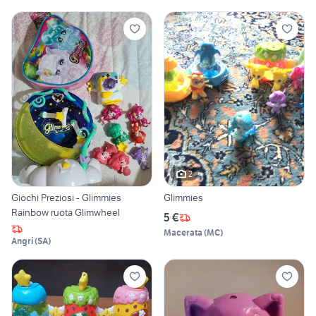
2
Giochi Preziosi - Glimmies
Glimmies
Rainbow ruota Glimwheel
5 €
Macerata
(
MC
)
Angri
(
SA
)