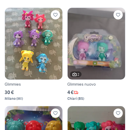
2
Glimmies
Glimmies nuovo
30 €
4 €
Milano
(
MI
)
Chiari
(
BS
)