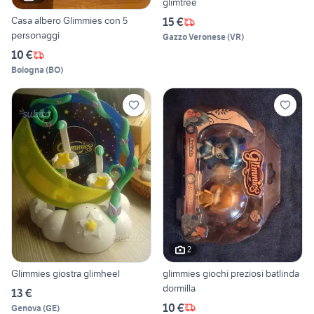
glimtree
Casa albero Glimmies con 5
15 €
personaggi
Gazzo Veronese
(
VR
)
10 €
Bologna
(
BO
)
2
Glimmies giostra glimheel
glimmies giochi preziosi batlinda
dormilla
13 €
10 €
Genova
(
GE
)