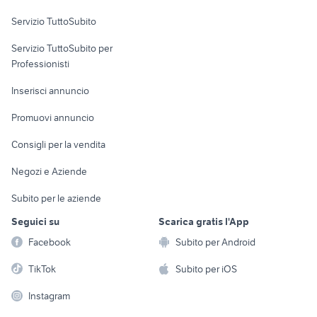
Servizio TuttoSubito
elettronica
per la casa e la
sports e hobby
Servizio TuttoSubito per
persona
Informatica
Animali
Professionisti
Arredamento e
Console e
Accessori per
Casalinghi
Inserisci annuncio
Videogiochi
animali
Elettrodomestici
Promuovi annuncio
Audio/Video
Musica e Film
Giardino e Fai da te
Consigli per la vendita
Fotografia
Libri e Riviste
Abbigliamento e
Negozi e Aziende
Telefonia
Strumenti Musicali
Accessori
Subito per le aziende
Sports
Tutto per i bambini
Seguici su
Scarica gratis l'App
Biciclette
Facebook
Subito per Android
Collezionismo
TikTok
Subito per iOS
Instagram