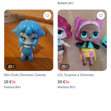
Bollate
(
MI
)
3
5
Mini Dolls Glimmies Celeste
LOL Surprise e Glimmies
10 €
30 €
Faenza
(
RA
)
Mortara
(
PV
)