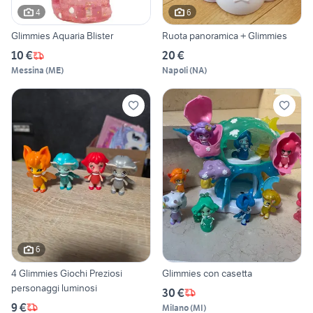
4
6
Glimmies Aquaria Blister
Ruota panoramica + Glimmies
10 €
20 €
Messina
(
ME
)
Napoli
(
NA
)
6
4 Glimmies Giochi Preziosi
Glimmies con casetta
personaggi luminosi
30 €
9 €
Milano
(
MI
)