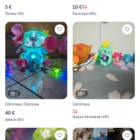
5 €
10 €
Torino
(
TO
)
Ficarazzi
(
PA
)
2
2
Glimmies Glimtree
Glimmies
40 €
Gazzo Veronese
(
VR
)
Solaro
(
MI
)