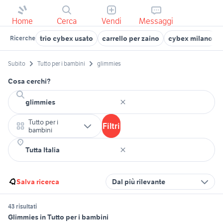
Home
Cerca
Vendi
Messaggi
trio cybex usato
carrello per zaino
cybex milano
Ricerche
Subito
Tutto per i bambini
glimmies
Cosa cerchi?
Tutto per i
Filtri
bambini
Salva ricerca
Dal più rilevante
43 risultati
Glimmies in Tutto per i bambini