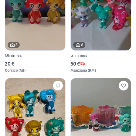
3
6
Glimmies
Glimmies
20 €
60 €
Corsico
(
MI
)
Manziana
(
RM
)