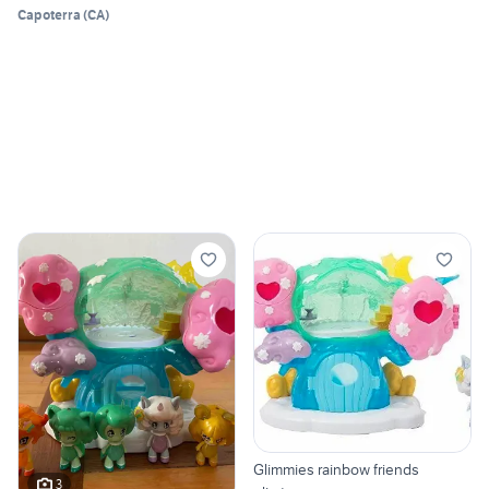
Capoterra
(
CA
)
Glimmies rainbow friends
3