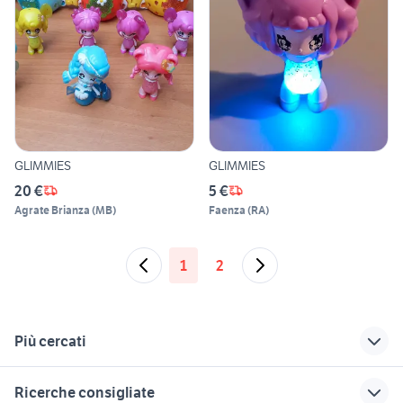
GLIMMIES
GLIMMIES
20 €
5 €
Agrate Brianza
(
MB
)
Faenza
(
RA
)
1
2
Più cercati
Correlati
Richerche simili
Suggerimenti
Ricerche consigliate