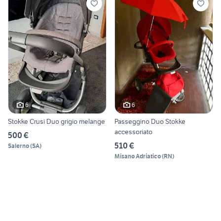
6
6
Stokke Crusi Duo grigio melange
Passeggino Duo Stokke
accessoriato
500 €
510 €
Salerno
(
SA
)
Misano Adriatico
(
RN
)