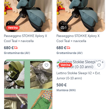
5
Vetrina
Passeggino STOKKE Xplory X
Passeggino STOKKE Xplory X
Cool Teal + navicella
Cool Teal + navicella
680 €
680 €
Grottaminarda
(
AV
)
Grottaminarda
(
AV
)
Vetrina
Lettino Stokke Sleepi V2 + Ext.
Junior (0-10 anni)
500 €
Mantova
(
MN
)