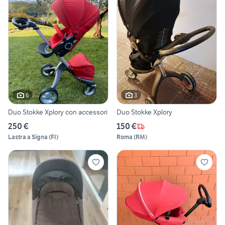
6
3
Duo Stokke Xplory con accessori
Duo Stokke Xplory
250 €
150 €
Lastra a Signa
(
FI
)
Roma
(
RM
)