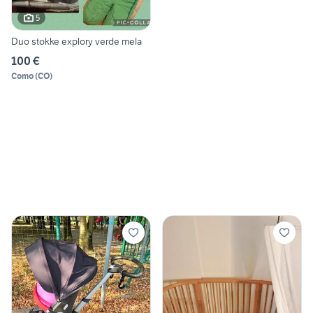
5
Duo stokke explory verde mela
100 €
Como
(
CO
)