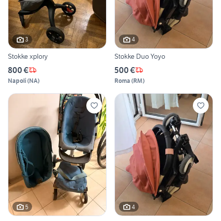
3
4
Stokke xplory
Stokke Duo Yoyo
800 €
500 €
Napoli
(
NA
)
Roma
(
RM
)
5
4