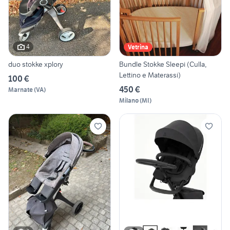
4
Vetrina
duo stokke xplory
Bundle Stokke Sleepi (Culla,
Lettino e Materassi)
100 €
450 €
Marnate
(
VA
)
Milano
(
MI
)