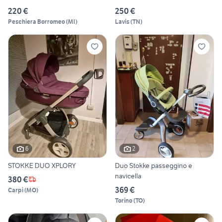
220 €
250 €
Peschiera Borromeo
(
MI
)
Lavis
(
TN
)
6
2
STOKKE DUO XPLORY
Duo Stokke passeggino e
navicella
380 €
369 €
Carpi
(
MO
)
Torino
(
TO
)