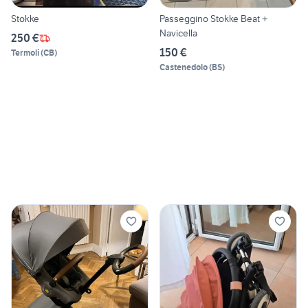
Stokke
Passeggino Stokke Beat +
Navicella
250 €
150 €
Termoli
(
CB
)
Castenedolo
(
BS
)