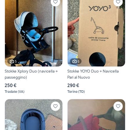
5
6
Stokke Xplory Duo (navicella +
Stokke YOYO Duo + Navicella
passeggino)
Pari al Nuovo
250 €
290 €
Tradate
(
VA
)
Torino
(
TO
)