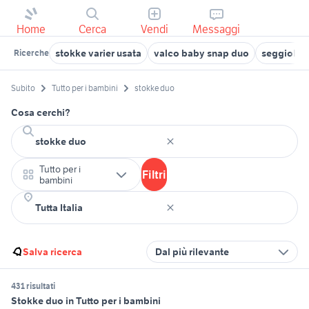
Home
Cerca
Vendi
Messaggi
stokke varier usata
valco baby snap duo
seggiolon
Ricerche
Subito
Tutto per i bambini
stokke duo
Cosa cerchi?
Tutto per i
Filtri
bambini
Salva ricerca
Dal più rilevante
431 risultati
Stokke duo in Tutto per i bambini