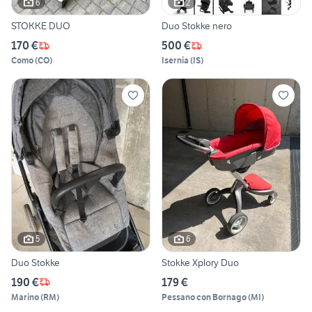
6
2
STOKKE DUO
Duo Stokke nero
170 €
500 €
Como
(
CO
)
Isernia
(
IS
)
5
6
Duo Stokke
Stokke Xplory Duo
190 €
179 €
Marino
(
RM
)
Pessano con Bornago
(
MI
)