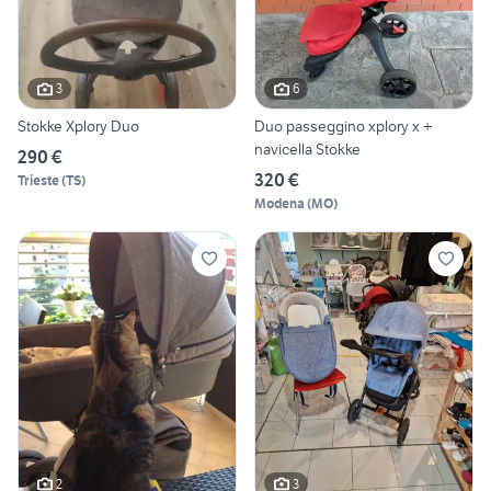
3
6
Stokke Xplory Duo
Duo passeggino xplory x +
navicella Stokke
290 €
320 €
Trieste
(
TS
)
Modena
(
MO
)
2
3