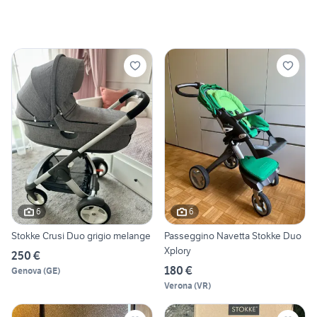
6
6
Stokke Crusi Duo grigio melange
Passeggino Navetta Stokke Duo
Xplory
250 €
180 €
Genova
(
GE
)
Verona
(
VR
)