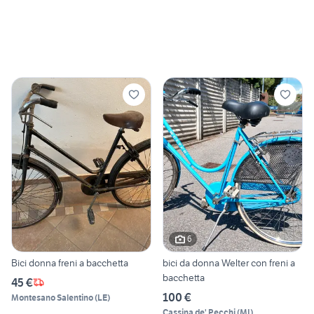
6
Bici donna freni a bacchetta
bici da donna Welter con freni a
bacchetta
45 €
100 €
Montesano Salentino
(
LE
)
Cassina de' Pecchi
(
MI
)