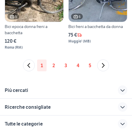
5
6
Bici epoca donna freni a
Bici freni a bacchetta da donna
bacchetta
75 €
120 €
Muggio'
(
MB
)
Roma
(
RM
)
1
2
3
4
5
Più cercati
Correlati
Richerche simili
Suggerimenti
Ricerche consigliate
bici gravel
bici donna freni a
bici a bacchetta anni
bacchetta
50
klass roma
rockrider st100
bici torpado vintage
Tutte le categorie
bici freni a bacchetta
biciclette Sirmione
bici siena
umberto dei imperiale
selle italia slr superflow