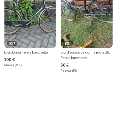
3
4
Bici donna freni a bacchetta
bici d'epoca da donna ruote 26,
freni a bacchetta.
100 €
60 €
Monza
(
MB
)
Firenze
(
FI
)