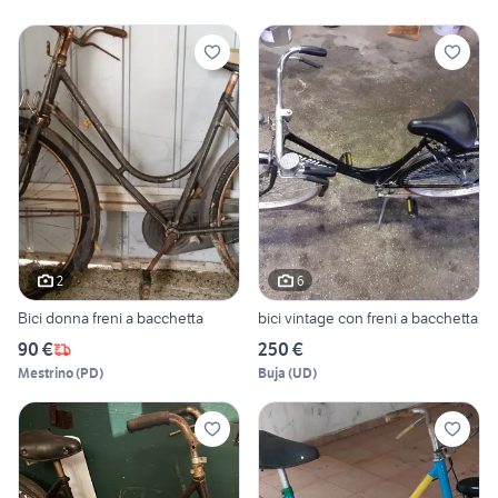
2
6
Bici donna freni a bacchetta
bici vintage con freni a bacchetta
90 €
250 €
Mestrino
(
PD
)
Buja
(
UD
)