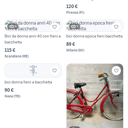
120 €
Firenze
(
FI
)
4
3
Bici da donna anni 40 con freni a
bici donna epoca freni bacchetta
bacchetta
89 €
115 €
Milano
(
MI
)
Scandiano
(
RE
)
bici donna freni a bacchetta
90 €
None
(
TO
)