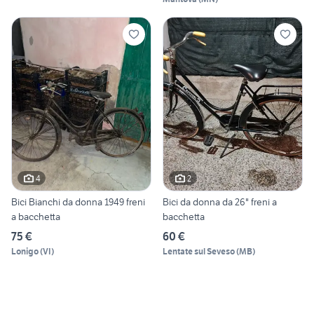
4
2
Bici Bianchi da donna 1949 freni
Bici da donna da 26" freni a
a bacchetta
bacchetta
75 €
60 €
Lonigo
(
VI
)
Lentate sul Seveso
(
MB
)