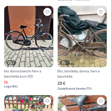
4
3
bici donna bianchi freni a
Bici, bicicletta, donna, freni a
bacchetta euro 200
bacchetta
20 €
Lugo
(
RA
)
Castelfranco Veneto
(
TV
)