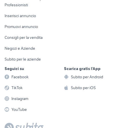
Informatica
Animali
Professionisti
Arredamento e
Console e
Accessori per
Casalinghi
Inserisci annuncio
Videogiochi
animali
Elettrodomestici
Promuovi annuncio
Audio/Video
Musica e Film
Giardino e Fai da te
Consigli per la vendita
Fotografia
Libri e Riviste
Abbigliamento e
Negozi e Aziende
Telefonia
Strumenti Musicali
Accessori
Subito per le aziende
Sports
Tutto per i bambini
Seguici su
Scarica gratis l'App
Biciclette
Facebook
Subito per Android
Collezionismo
TikTok
Subito per iOS
Instagram
YouTube