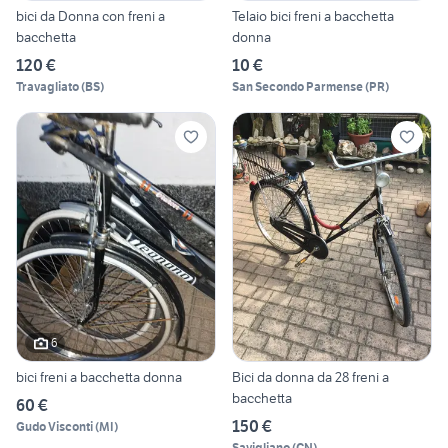
bici da Donna con freni a
Telaio bici freni a bacchetta
bacchetta
donna
120 €
10 €
Travagliato
(
BS
)
San Secondo Parmense
(
PR
)
6
bici freni a bacchetta donna
Bici da donna da 28 freni a
bacchetta
60 €
150 €
Gudo Visconti
(
MI
)
Savigliano
(
CN
)