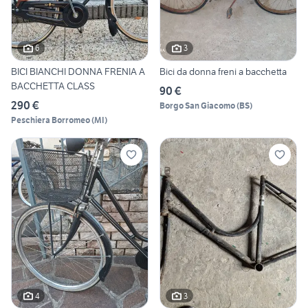
6
3
BICI BIANCHI DONNA FRENIA A
Bici da donna freni a bacchetta
BACCHETTA CLASS
90 €
290 €
Borgo San Giacomo
(
BS
)
Peschiera Borromeo
(
MI
)
4
3