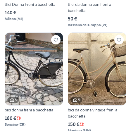
Bici Donna Freni a bacchetta
Bici da donna con freni a
bacchetta
140 €
50 €
Milano
(
MI
)
Bassano del Grappa
(
VI
)
5
5
bici donna freni a bacchetta
bici da donna vintage freni a
bacchetta
180 €
150 €
Soncino
(
CR
)
Mantova
(
MN
)