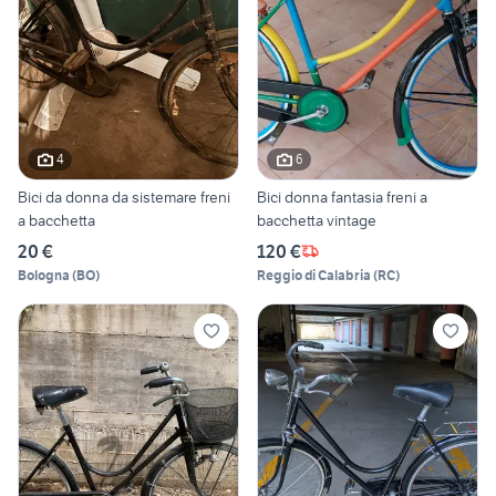
4
6
Bici da donna da sistemare freni
Bici donna fantasia freni a
a bacchetta
bacchetta vintage
20 €
120 €
Bologna
(
BO
)
Reggio di Calabria
(
RC
)