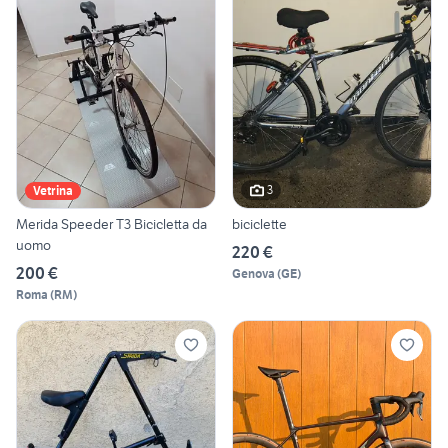
3
Vetrina
Merida Speeder T3 Bicicletta da
biciclette
uomo
220 €
200 €
Genova
(
GE
)
Roma
(
RM
)