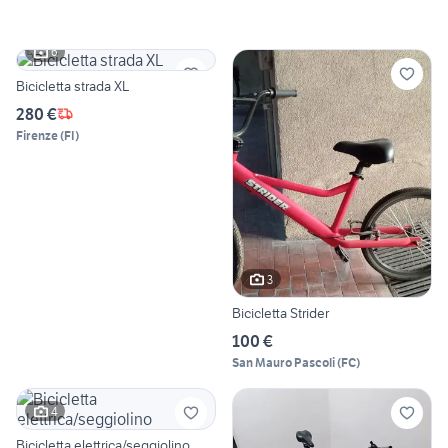
6
Bicicletta strada XL
280 €
Firenze
(
FI
)
3
Bicicletta Strider
100 €
San Mauro Pascoli
(
FC
)
4
Bicicletta elettrica/seggiolino