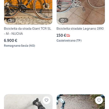
6
5
Bicicletta da strada Giant TCR SL
Bicicletta stradale Legnano 1990
- M - NUOVA
150 €
6.900 €
Castelvetrano
(
TP
)
Romagnano Sesia
(
NO
)