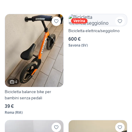
Vetrina
Bicicletta elettrica/seggiolino
600 €
Savona
(
SV
)
4
Bicicletta balance bike per
bambini senza pedali
39 €
Roma
(
RM
)