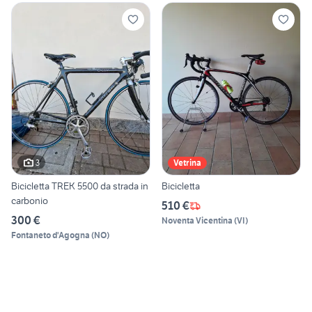
3
Vetrina
Bicicletta TREK 5500 da strada in
Bicicletta
carbonio
510 €
300 €
Noventa Vicentina
(
VI
)
Fontaneto d'Agogna
(
NO
)