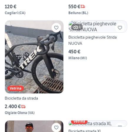
120 €
550 €
Cagliari
(
CA
)
Belluno
(
BL
)
3
Bicicletta pieghevole Strida
NUOVA
450 €
Milano
(
MI
)
Vetrina
Bicicletta da strada
2.400 €
Olgiate Olona
(
VA
)
Vetrina
Bicicletta strada XL