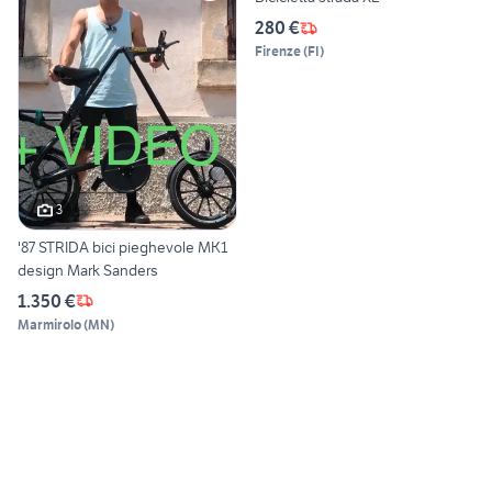
280 €
Firenze
(
FI
)
3
'87 STRIDA bici pieghevole MK1
design Mark Sanders
1.350 €
Marmirolo
(
MN
)