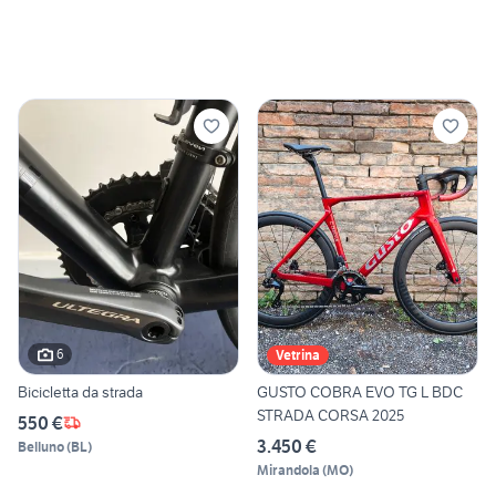
6
Vetrina
Bicicletta da strada
GUSTO COBRA EVO TG L BDC
STRADA CORSA 2025
550 €
3.450 €
Belluno
(
BL
)
Mirandola
(
MO
)