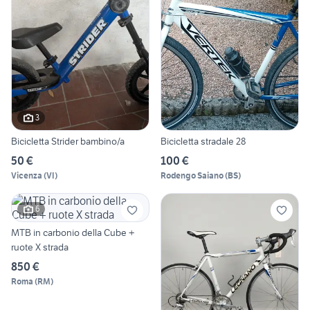
3
Bicicletta Strider bambino/a
Bicicletta stradale 28
50 €
100 €
Vicenza
(
VI
)
Rodengo Saiano
(
BS
)
6
MTB in carbonio della Cube +
ruote X strada
850 €
Roma
(
RM
)