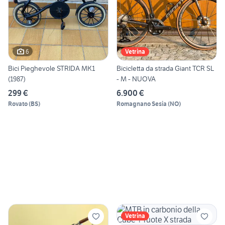
6
Vetrina
Bici Pieghevole STRIDA MK1
Bicicletta da strada Giant TCR SL
(1987)
- M - NUOVA
299 €
6.900 €
Rovato
(
BS
)
Romagnano Sesia
(
NO
)
Vetrina