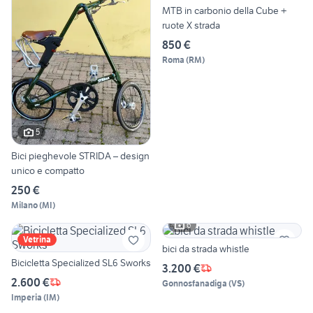
MTB in carbonio della Cube +
ruote X strada
850 €
Roma
(
RM
)
5
Bici pieghevole STRIDA – design
unico e compatto
250 €
Milano
(
MI
)
6
Vetrina
bici da strada whistle
Bicicletta Specialized SL6 Sworks
3.200 €
2.600 €
Gonnosfanadiga
(
VS
)
Imperia
(
IM
)