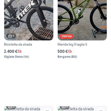
6
Vetrina
Bicicletta da strada
Merida big 9 taglia S
2.400 €
500 €
Olgiate Olona
(
VA
)
Bergamo
(
BG
)
3
5