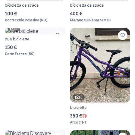
bicicletta da strada
bicicletta da strada
100 €
400 €
Pontecchio Polesine
(
RO
)
Marano sul Panaro
(
MO
)
4
due biciclette
150 €
Corte Franca
(
BS
)
6
Bicicletta
350 €
Arco
(
TN
)