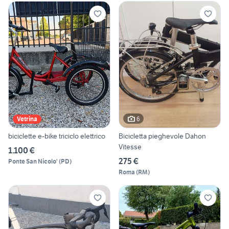
6
Vetrina
biciclette e-bike triciclo elettrico
Bicicletta pieghevole Dahon
Vitesse
1.100 €
275 €
Ponte San Nicolo'
(
PD
)
Roma
(
RM
)