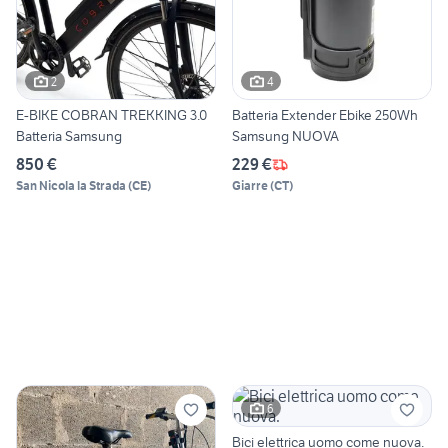
2
4
E-BIKE COBRAN TREKKING 3.0
Batteria Extender Ebike 250Wh
Batteria Samsung
Samsung NUOVA
850 €
229 €
San Nicola la Strada
(
CE
)
Giarre
(
CT
)
6
Bici elettrica uomo come nuova.