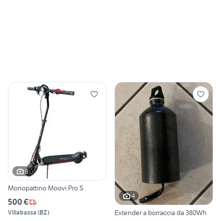
6
Monopattino Moovi Pro S
4
500 €
Extender a borraccia da 380Wh
Villabassa
(
BZ
)