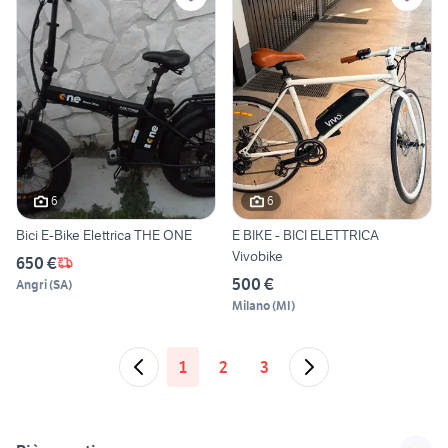
6
6
Bici E-Bike Elettrica THE ONE
E BIKE - BICI ELETTRICA
Vivobike
650 €
500 €
Angri
(
SA
)
Milano
(
MI
)
1
2
3