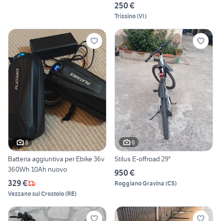
250 €
Trissino
(
VI
)
6
6
Batteria aggiuntiva per Ebike 36v
Stilus E-offroad 29"
360Wh 10Ah nuovo
950 €
329 €
Roggiano Gravina
(
CS
)
Vezzano sul Crostolo
(
RE
)