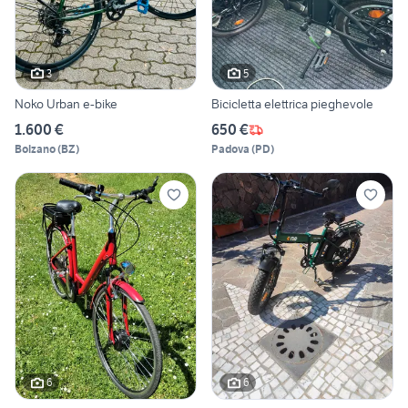
3
5
Noko Urban e-bike
Bicicletta elettrica pieghevole
1.600 €
650 €
Bolzano
(
BZ
)
Padova
(
PD
)
6
6