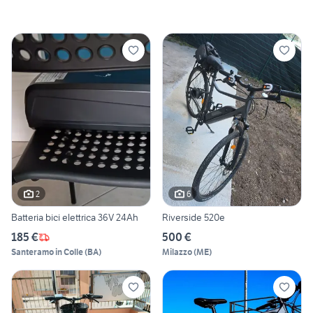
2
6
Batteria bici elettrica 36V 24Ah
Riverside 520e
185 €
500 €
Santeramo in Colle
(
BA
)
Milazzo
(
ME
)