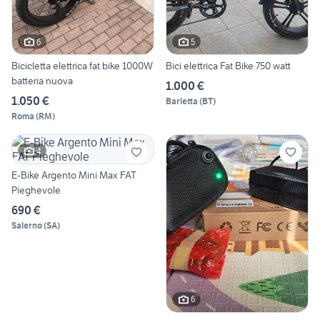
6
5
Bicicletta elettrica fat bike 1000W
Bici elettrica Fat Bike 750 watt
batteria nuova
1.000 €
1.050 €
Barletta
(
BT
)
Roma
(
RM
)
4
E-Bike Argento Mini Max FAT
Pieghevole
690 €
Salerno
(
SA
)
6