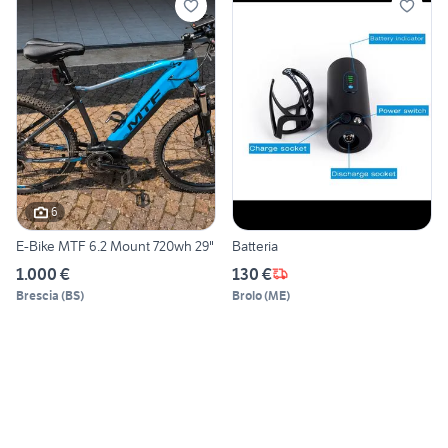
6
E-Bike MTF 6.2 Mount 720wh 29"
Batteria
1.000 €
130 €
Brescia
(
BS
)
Brolo
(
ME
)