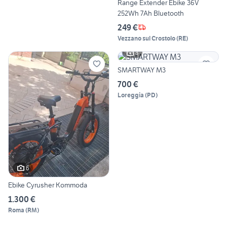
Range Extender Ebike 36V
252Wh 7Ah Bluetooth
249 €
Vezzano sul Crostolo
(
RE
)
3
SMARTWAY M3
700 €
Loreggia
(
PD
)
6
Ebike Cyrusher Kommoda
1.300 €
Roma
(
RM
)