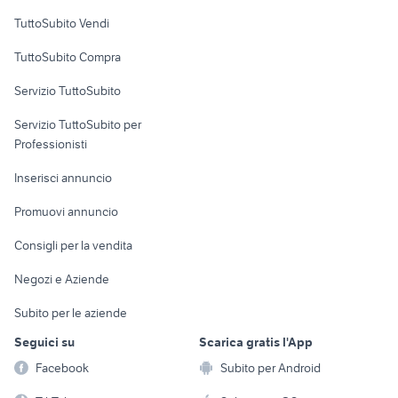
Case vacanza
TuttoSubito Vendi
Uffici e Locali
TuttoSubito Compra
commerciali
Servizio TuttoSubito
elettronica
per la casa e la
sports e hobby
Servizio TuttoSubito per
persona
Informatica
Animali
Professionisti
Arredamento e
Console e
Accessori per
Casalinghi
Inserisci annuncio
Videogiochi
animali
Elettrodomestici
Promuovi annuncio
Audio/Video
Musica e Film
Giardino e Fai da te
Consigli per la vendita
Fotografia
Libri e Riviste
Abbigliamento e
Negozi e Aziende
Telefonia
Strumenti Musicali
Accessori
Subito per le aziende
Sports
Tutto per i bambini
Seguici su
Scarica gratis l'App
Biciclette
Facebook
Subito per Android
Collezionismo