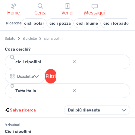
Home
Cerca
Vendi
Messaggi
cicli polar
cicli pozza
cicli blume
cicli torpado
Ricerche
Subito
Biciclette
cicli cipollini
Cosa cerchi?
Filtri
Biciclette
Salva ricerca
Dal più rilevante
9 risultati
Cicli cipollini