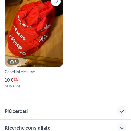
3
Capellini ciclismo
10 €
Salo'
(
BS
)
Più cercati
Correlati
Richerche simili
Suggerimenti
Ricerche consigliate