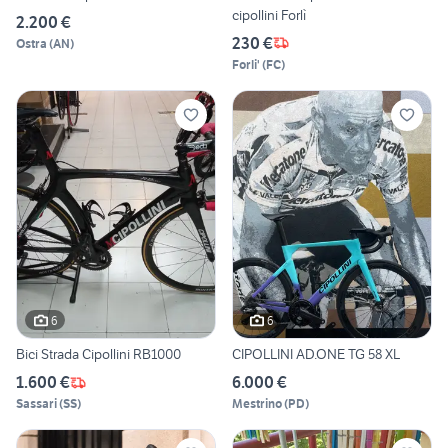
cipollini Forlì
2.200 €
230 €
Ostra
(
AN
)
Forli'
(
FC
)
6
6
Bici Strada Cipollini RB1000
CIPOLLINI AD.ONE TG 58 XL
1.600 €
6.000 €
Sassari
(
SS
)
Mestrino
(
PD
)