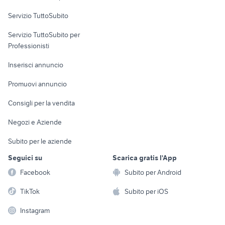
Servizio TuttoSubito
elettronica
per la casa e la
sports e hobby
Servizio TuttoSubito per
persona
Informatica
Animali
Professionisti
Arredamento e
Console e
Accessori per
Casalinghi
Inserisci annuncio
Videogiochi
animali
Elettrodomestici
Promuovi annuncio
Audio/Video
Musica e Film
Giardino e Fai da te
Consigli per la vendita
Fotografia
Libri e Riviste
Abbigliamento e
Negozi e Aziende
Telefonia
Strumenti Musicali
Accessori
Subito per le aziende
Sports
Tutto per i bambini
Seguici su
Scarica gratis l'App
Biciclette
Facebook
Subito per Android
Collezionismo
TikTok
Subito per iOS
Instagram