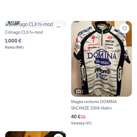
2
Colnago CLX hi-mod
1.000 €
Roma
(
RM
)
2
Maglia ciclismo DOMINA
VACANZE 2004-Nalini
40 €
Vicenza
(
VI
)