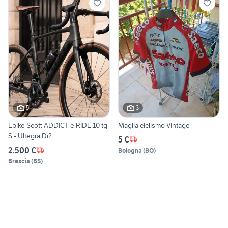
5
3
Ebike Scott ADDICT e RIDE 10 tg
Maglia ciclismo Vintage
S - Ultegra Di2
5 €
2.500 €
Bologna
(
BO
)
Brescia
(
BS
)