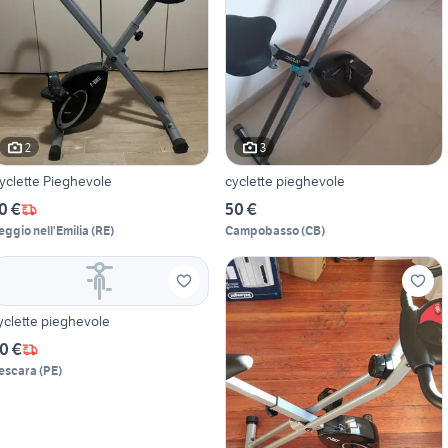
2
3
yclette Pieghevole
cyclette pieghevole
0 €
50 €
eggio nell'Emilia
(
RE
)
Campobasso
(
CB
)
yclette pieghevole
0 €
escara
(
PE
)