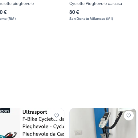
yclette pieghevole
Cyclette Pieghevole da casa
0 €
80 €
oma
(
RM
)
San Donato Milanese
(
MI
)