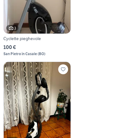
3
Cyclette pieghevole
100 €
San Pietro in Casale
(
BO
)