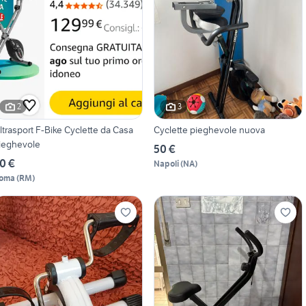
2
3
ltrasport F-Bike Cyclette da Casa
Cyclette pieghevole nuova
ieghevole
50 €
0 €
Napoli
(
NA
)
oma
(
RM
)