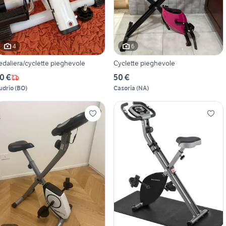
4
6
edaliera/cyclette pieghevole
Cyclette pieghevole
0 €
50 €
udrio
(
BO
)
Casoria
(
NA
)