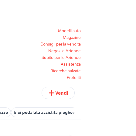
Modelli auto
Magazine
Consigli per la vendita
Negozi e Aziende
Subito per le Aziende
Assistenza
Ricerche salvate
Preferiti
Vendi
uzzo
bici pedalata assistita pieghevole
bici pieghevole decathl