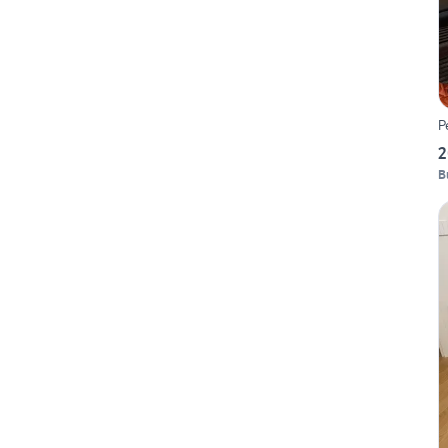
P
2
B