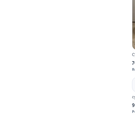
C
7
R
c
9
P