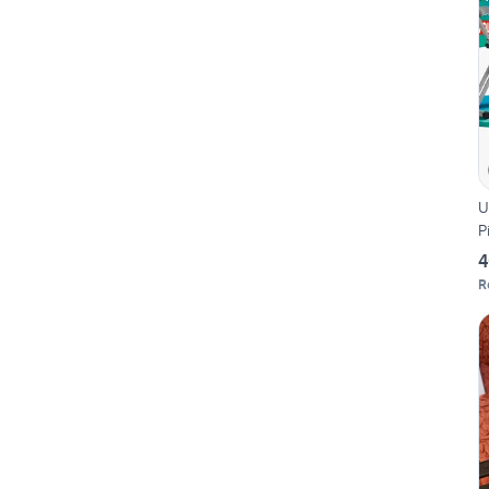
U
P
4
R