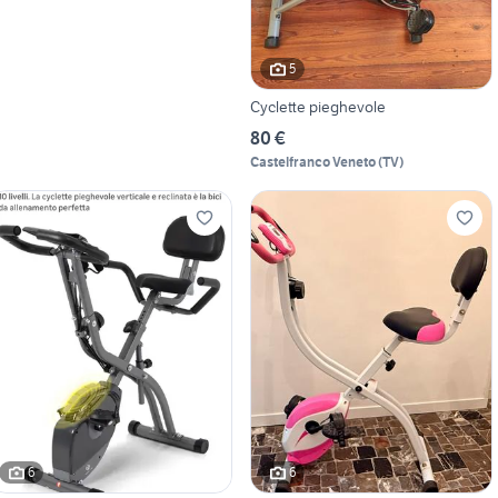
5
Cyclette pieghevole
80 €
Castelfranco Veneto
(
TV
)
6
6