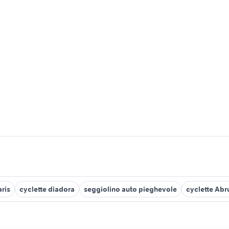
aris
cyclette diadora
seggiolino auto pieghevole
cyclette Abr