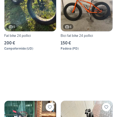
6
6
Fat bike 24 pollici
Bici fat bike 24 pollici
200 €
150 €
Campoformido
(
UD
)
Padova
(
PD
)