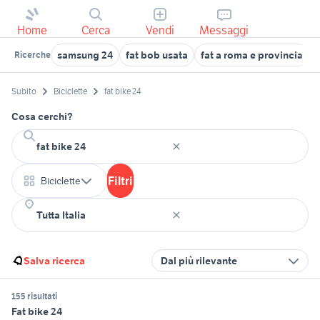
Home
Cerca
Vendi
Messaggi
samsung 24
fat bob usata
fat a roma e provincia
Ricerche
Subito
Biciclette
fat bike 24
Cosa cerchi?
Filtri
Biciclette
Salva ricerca
Dal più rilevante
155 risultati
Fat bike 24