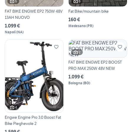
6
6
FAT BIKE ENGWE EP2 750W 48V
Fat Bike/mountain bike
13AH NUOVO
160 €
1.099 €
Medesano
(
PR
)
Napoli
(
NA
)
2
FAT BIKE ENGWE EP2 BOOST
PRO MAX 250W 48V NEW
1.099 €
Bologna
(
BO
)
4
Engwe Engine Pro 3.0 Boost Fat
Bike Pieghevole 2
1.599 €