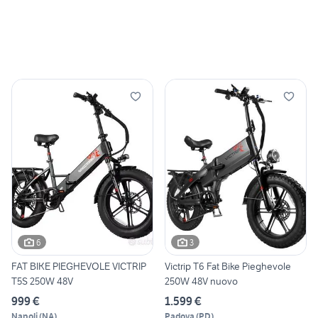
6
3
FAT BIKE PIEGHEVOLE VICTRIP
Victrip T6 Fat Bike Pieghevole
T5S 250W 48V
250W 48V nuovo
999 €
1.599 €
Napoli
(
NA
)
Padova
(
PD
)