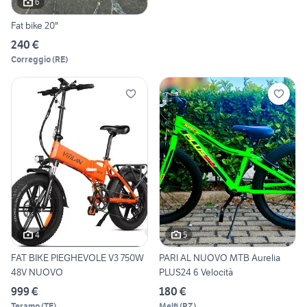
6
Fat bike 20"
240 €
Correggio
(
RE
)
4
5
FAT BIKE PIEGHEVOLE V3 750W
PARI AL NUOVO MTB Aurelia
48V NUOVO
PLUS24 6 Velocità
999 €
180 €
Teramo
(
TE
)
Melfi
(
PZ
)