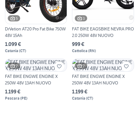
5
3
DrVetion AT20 Pro Fat Bike 750W
FAT BIKE EAGSBIKE NEVRA PRO
48V 15Ah
2.0 250W 48V NUOVO
1.099 €
999 €
Catania
(
CT
)
Cattolica
(
RN
)
2
2
FAT BIKE ENGWE ENGINE X
FAT BIKE ENGWE ENGINE X
250W 48V 13AH NUOVO
250W 48V 13AH NUOVO
1.199 €
1.199 €
Pescara
(
PE
)
Catania
(
CT
)