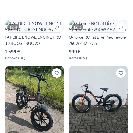
4
2
FAT BIKE ENGWE ENGINE PRO
G-Force RC Fat Bike Pieghevole
3.0 BOOST NUOVO
250W 48V 14Ah
1.599 €
999 €
Genova
(
GE
)
Roma
(
RM
)