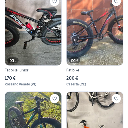
3
4
Fat bike junior
Fat bike
170 €
200 €
Rossano Veneto
(
VI
)
Caserta
(
CE
)