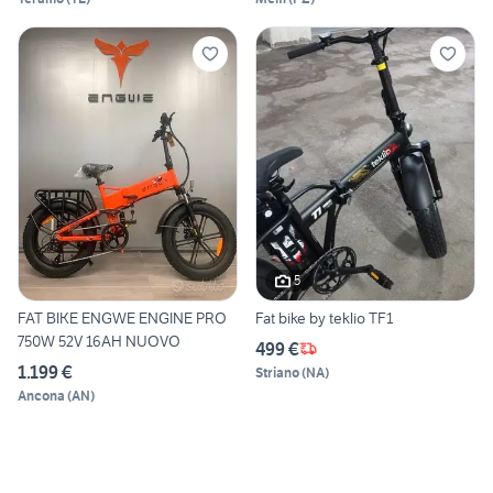
5
FAT BIKE ENGWE ENGINE PRO
Fat bike by teklio TF1
750W 52V 16AH NUOVO
499 €
1.199 €
Striano
(
NA
)
Ancona
(
AN
)