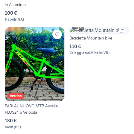
in Alluminio
100 €
Napoli
(
NA
)
5
Bicicletta Mountain bike
110 €
Valeggio sul Mincio
(
VR
)
Vetrina
PARI AL NUOVO MTB Aurelia
PLUS24 6 Velocità
180 €
Melfi
(
PZ
)