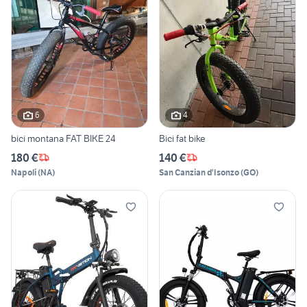
6
4
bici montana FAT BIKE 24
Bici fat bike
180 €
140 €
Napoli
(
NA
)
San Canzian d'Isonzo
(
GO
)