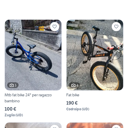
3
4
Mtb fat bike 24" per ragazzo
Fat bike
bambino
190 €
100 €
Codroipo
(
UD
)
Zuglio
(
UD
)