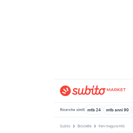
mtb 24
mtb anni 90
Ricerche
simili
Subito
Biciclette
freni magura mtb