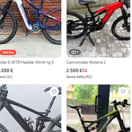
6
Vetrina
bike E-MTB Haibike Allmtn tg S
Cannondale Moterra 2
.300 €
2.500 €
ove
(
VI
)
Santa Sofia
(
FC
)