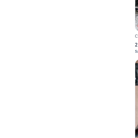
C
2
S