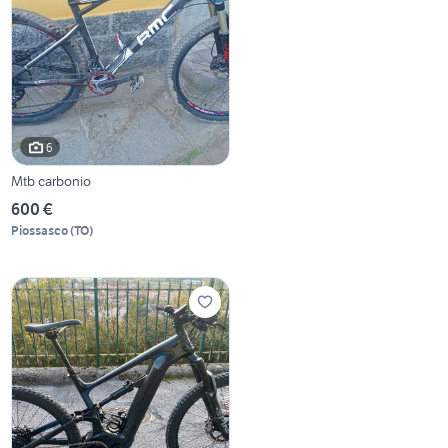
6
Mtb carbonio
600 €
Piossasco
(
TO
)