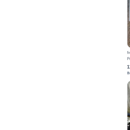
f
P
1
B