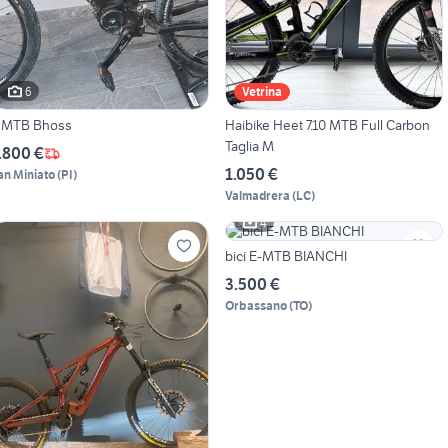
6
Vetrina
 MTB Bhoss
Haibike Heet 7.10 MTB Full Carbon
Taglia M
.800 €
1.050 €
an Miniato
(
PI
)
Valmadrera
(
LC
)
4
bici E-MTB BIANCHI
3.500 €
Orbassano
(
TO
)