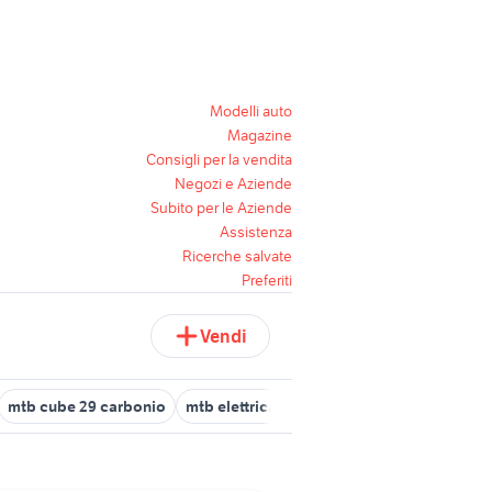
Modelli auto
Magazine
Consigli per la vendita
Negozi e Aziende
Subito per le Aziende
Assistenza
Ricerche salvate
Preferiti
Vendi
mtb cube 29 carbonio
mtb elettrica biammortizzata usata
mtb c