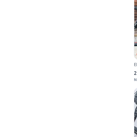
E
2
N