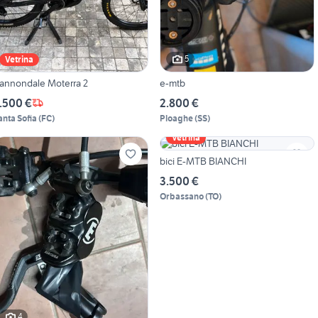
5
Vetrina
annondale Moterra 2
e-mtb
.500 €
2.800 €
anta Sofia
(
FC
)
Ploaghe
(
SS
)
Vetrina
bici E-MTB BIANCHI
3.500 €
Orbassano
(
TO
)
4