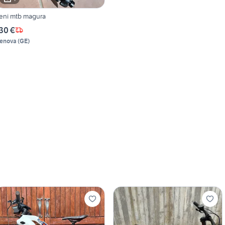
reni mtb magura
30 €
enova
(
GE
)