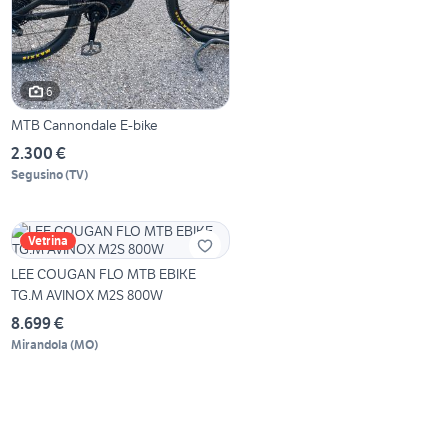
6
MTB Cannondale E-bike
2.300 €
Segusino
(
TV
)
Vetrina
LEE COUGAN FLO MTB EBIKE
TG.M AVINOX M2S 800W
8.699 €
Mirandola
(
MO
)