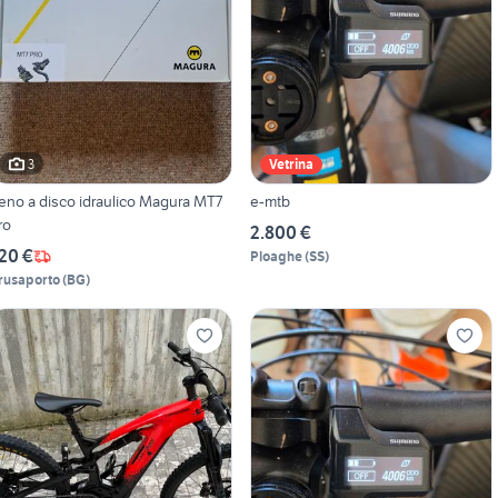
3
Vetrina
reno a disco idraulico Magura MT7
e-mtb
ro
2.800 €
20 €
Ploaghe
(
SS
)
rusaporto
(
BG
)