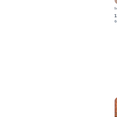
f
1
G