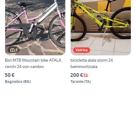
5
Vetrina
Bici MTB Mountain bike ATALA
bicicletta atala storm 24
cerchi 24 con cambio
baimmortizzata
50 €
200 €
Bagnatica
(
BG
)
Taranto
(
TA
)