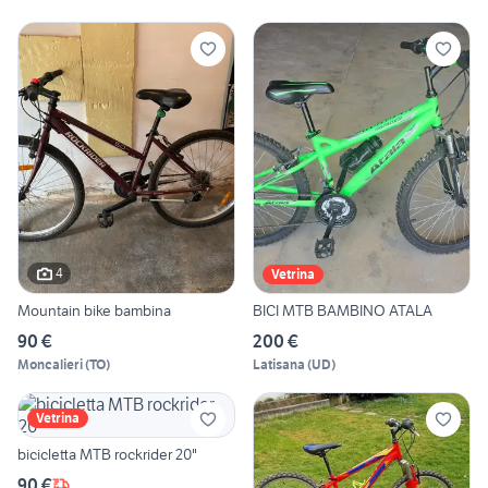
4
Vetrina
Mountain bike bambina
BICI MTB BAMBINO ATALA
90 €
200 €
Moncalieri
(
TO
)
Latisana
(
UD
)
Vetrina
bicicletta MTB rockrider 20"
90 €