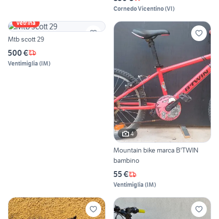
Cornedo Vicentino
(
VI
)
Vetrina
Mtb scott 29
500 €
Ventimiglia
(
IM
)
4
Mountain bike marca B'TWIN
bambino
55 €
Ventimiglia
(
IM
)