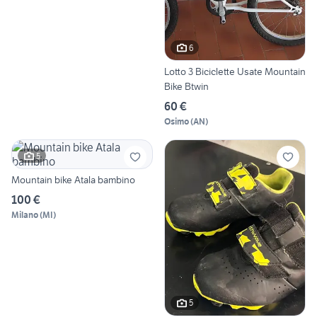
6
Lotto 3 Biciclette Usate Mountain
Bike Btwin
60 €
Osimo
(
AN
)
5
Mountain bike Atala bambino
100 €
Milano
(
MI
)
5