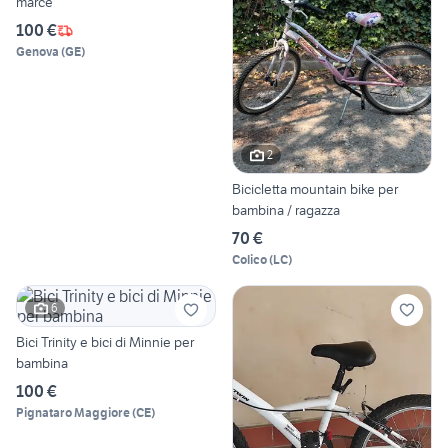
marce
100 €
Genova
(
GE
)
2
Bicicletta mountain bike per
bambina / ragazza
70 €
Colico
(
LC
)
6
Bici Trinity e bici di Minnie per
bambina
100 €
Pignataro Maggiore
(
CE
)