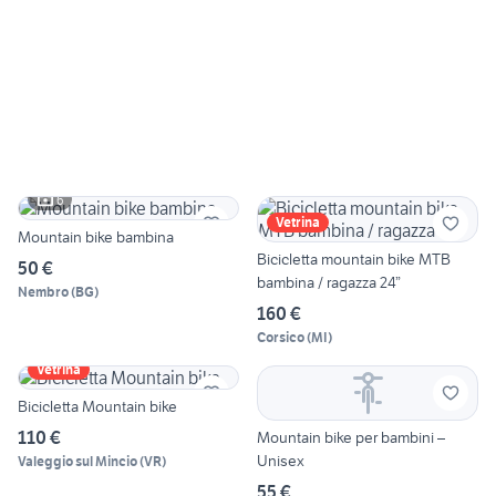
6
Vetrina
Mountain bike bambina
Bicicletta mountain bike MTB
50 €
bambina / ragazza 24”
Nembro
(
BG
)
160 €
Corsico
(
MI
)
Vetrina
Bicicletta Mountain bike
110 €
Mountain bike per bambini –
Unisex
Valeggio sul Mincio
(
VR
)
55 €