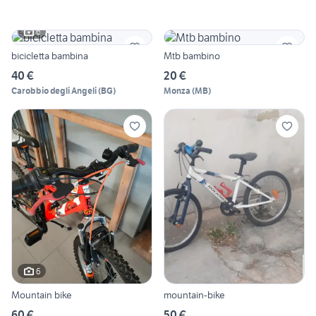
6
bicicletta bambina
Mtb bambino
40 €
20 €
Carobbio degli Angeli
(
BG
)
Monza
(
MB
)
6
Mountain bike
mountain-bike
60 €
50 €