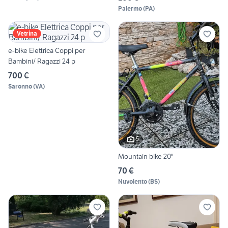
Palermo
(
PA
)
Vetrina
e-bike Elettrica Coppi per
Bambini/ Ragazzi 24 p
700 €
Saronno
(
VA
)
5
Mountain bike 20"
70 €
Nuvolento
(
BS
)