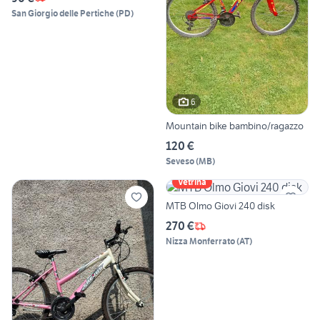
San Giorgio delle Pertiche
(
PD
)
6
Mountain bike bambino/ragazzo
120 €
Seveso
(
MB
)
Vetrina
MTB Olmo Giovi 240 disk
270 €
Nizza Monferrato
(
AT
)