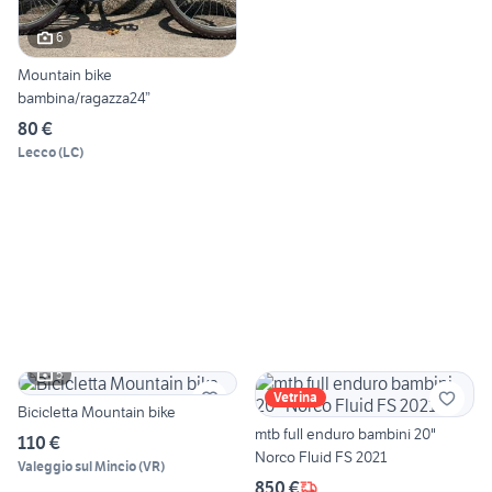
6
Mountain bike
bambina/ragazza24”
80 €
Lecco
(
LC
)
5
Vetrina
Bicicletta Mountain bike
mtb full enduro bambini 20"
110 €
Norco Fluid FS 2021
Valeggio sul Mincio
(
VR
)
850 €