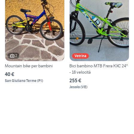
2
Vetrina
Mountain bike per bambini
Bici bambino MTB Frera KXC 24"
- 18 velocità
40 €
255 €
San Giuliano Terme
(
PI
)
Jesolo
(
VE
)