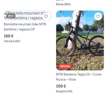
Roma
(
RM
)
6
Bicicletta mountain bike MTB
bambina / ragazza 24”
160 €
Corsico
(
MI
)
Vetrina
MTB Bambina Taglia 24 – Come
Nuova – Viola
300 €
Guspini
(
VS
)