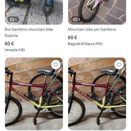
6
4
Bici bambino mountain bike
Mountain bike per bambina
Esperia
60 €
60 €
Bagnoli di Sopra
(
PD
)
Venezia
(
VE
)