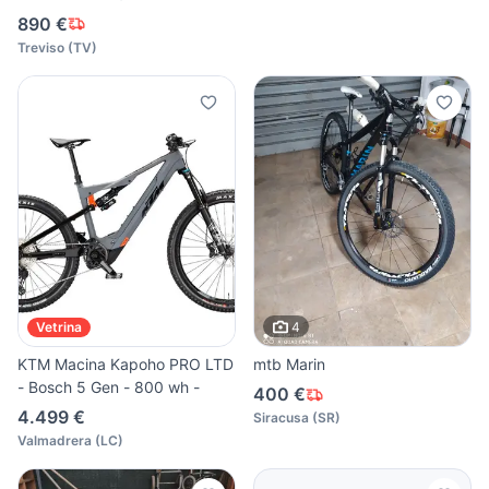
890 €
Treviso
(
TV
)
4
Vetrina
KTM Macina Kapoho PRO LTD
mtb Marin
- Bosch 5 Gen - 800 wh -
400 €
4.499 €
Siracusa
(
SR
)
Valmadrera
(
LC
)