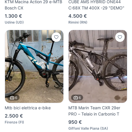
KTM Macina Action 29 e-MTB
CUBE AMS HYBRID ONE44
Bosch CX
C:68X TM 400X -29 "DEMO"
1.300 €
4.500 €
Udine
(
UD
)
Rimini
(
RN
)
6
6
Mtb bici elettrica e-bike
MTB Marin Team CXR 29er
PRO – Telaio in Carbonio T
2.500 €
950 €
Firenze
(
FI
)
Giffoni Valle Piana
(
SA
)