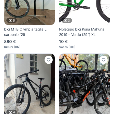
5
3
bici MTB Olympia taglia L
Noleggio bici Kona Mahuna
carbonio “29
2019 – Verde (29") XL
880 €
10 €
Rimini
(
RN
)
Vasto
(
CH
)
4