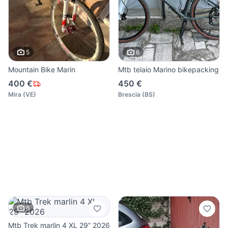
5
6
Mountain Bike Marin
Mtb telaio Marino bikepacking
400 €
450 €
Mira
(
VE
)
Brescia
(
BS
)
6
Mtb Trek marlin 4 XL 29” 2026