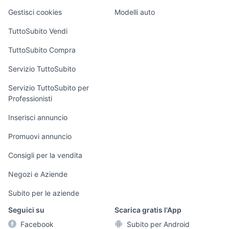
Veicoli commerciali
altro
Gestisci cookies
Modelli auto
Case vacanza
TuttoSubito Vendi
Uffici e Locali
TuttoSubito Compra
commerciali
Servizio TuttoSubito
elettronica
per la casa e la
sports e hobby
Servizio TuttoSubito per
persona
Professionisti
Informatica
Animali
Arredamento e
Inserisci annuncio
Console e
Accessori per
Casalinghi
Videogiochi
animali
Promuovi annuncio
Elettrodomestici
Audio/Video
Musica e Film
Consigli per la vendita
Giardino e Fai da
Fotografia
Libri e Riviste
te
Negozi e Aziende
Telefonia
Strumenti Musicali
Abbigliamento e
Subito per le aziende
Accessori
Sports
Seguici su
Scarica gratis l'App
Tutto per i bambini
Facebook
Subito per Android
Biciclette