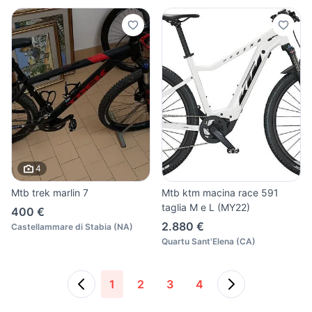
4
Mtb trek marlin 7
Mtb ktm macina race 591
taglia M e L (MY22)
400 €
2.880 €
Castellammare di Stabia
(
NA
)
Quartu Sant'Elena
(
CA
)
1
2
3
4