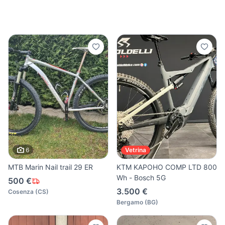
6
Vetrina
MTB Marin Nail trail 29 ER
KTM KAPOHO COMP LTD 800
Wh - Bosch 5G
500 €
3.500 €
Cosenza
(
CS
)
Bergamo
(
BG
)