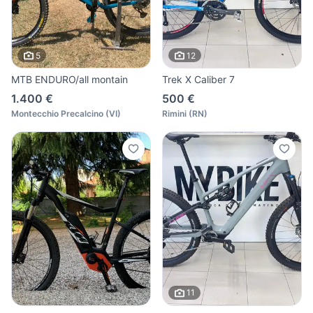
5
12
MTB ENDURO/all montain
Trek X Caliber 7
1.400 €
500 €
Montecchio Precalcino
(
VI
)
Rimini
(
RN
)
11