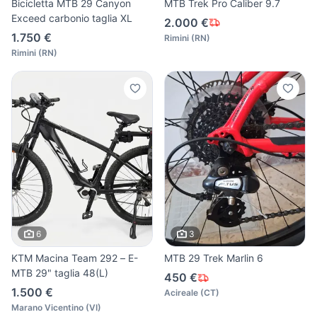
Bicicletta MTB 29 Canyon
MTB Trek Pro Caliber 9.7
Exceed carbonio taglia XL
2.000 €
1.750 €
Rimini
(
RN
)
Rimini
(
RN
)
6
3
KTM Macina Team 292 – E-
MTB 29 Trek Marlin 6
MTB 29" taglia 48(L)
450 €
1.500 €
Acireale
(
CT
)
Marano Vicentino
(
VI
)