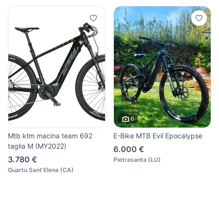
6
Mtb ktm macina team 692
E-Bike MTB Evil Epocalypse
taglia M (MY2022)
6.000 €
3.780 €
Pietrasanta
(
LU
)
Quartu Sant'Elena
(
CA
)