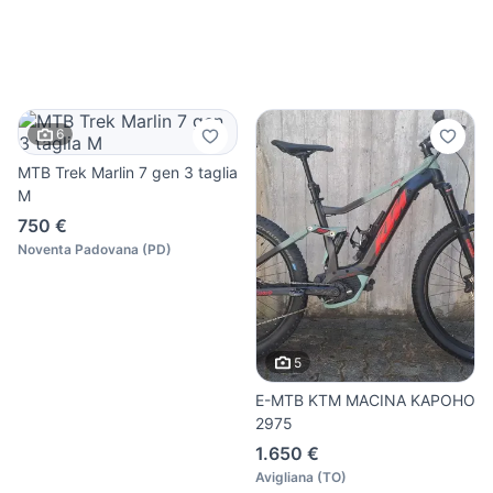
6
MTB Trek Marlin 7 gen 3 taglia
M
750 €
Noventa Padovana
(
PD
)
5
E-MTB KTM MACINA KAPOHO
2975
1.650 €
Avigliana
(
TO
)