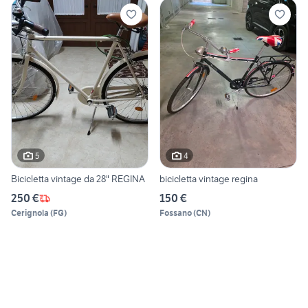
5
4
Bicicletta vintage da 28" REGINA
bicicletta vintage regina
250 €
150 €
Cerignola
(
FG
)
Fossano
(
CN
)