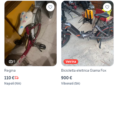
6
Vetrina
Regina
Bicicletta elettrica Giama Fox
110 €
900 €
Napoli
(
NA
)
Vibonati
(
SA
)