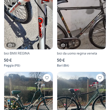
6
2
bici BMX REGINA
bici da uomo regina veneta
50 €
50 €
Foggia
(
FG
)
Bari
(
BA
)