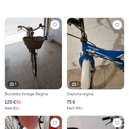
5
3
Bicicletta Vintage Regina
Daytona regina
120 €
75 €
Gela
(
CL
)
Forli'
(
FC
)