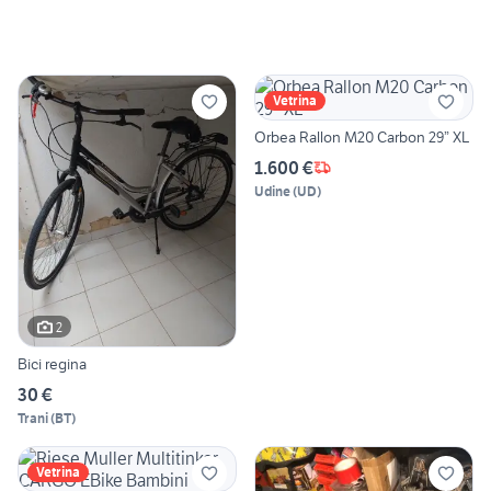
Vetrina
Orbea Rallon M20 Carbon 29” XL
1.600 €
Udine
(
UD
)
2
Bici regina
30 €
Trani
(
BT
)
Vetrina