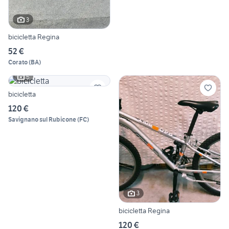
3
bicicletta Regina
52 €
Corato
(
BA
)
5
bicicletta
120 €
Savignano sul Rubicone
(
FC
)
3
bicicletta Regina
120 €