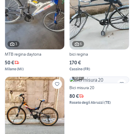
3
6
MTB regina daytona
bici regina
50 €
170 €
Milano
(
MI
)
Cassino
(
FR
)
2
Bici misura 20
80 €
Roseto degli Abruzzi
(
TE
)