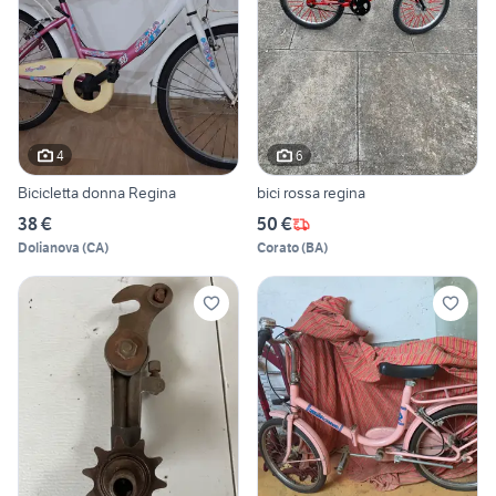
4
6
Bicicletta donna Regina
bici rossa regina
38 €
50 €
Dolianova
(
CA
)
Corato
(
BA
)