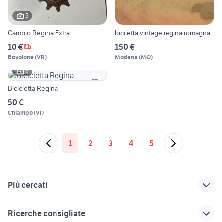
5
Cambio Regina Extra
biciletta vintage regina romagna
10 €
150 €
Bovolone
(
VR
)
Modena
(
MO
)
6
Bicicletta Regina
50 €
Chiampo
(
VI
)
1
2
3
4
5
Più cercati
Correlati
Richerche simili
Suggerimenti
Ricerche consigliate
ebike usata veneto
thule biciclette
mountain bike