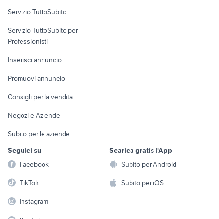
Servizio TuttoSubito
elettronica
per la casa e la
sports e hobby
Servizio TuttoSubito per
persona
Informatica
Animali
Professionisti
Arredamento e
Console e
Accessori per
Casalinghi
Inserisci annuncio
Videogiochi
animali
Elettrodomestici
Promuovi annuncio
Audio/Video
Musica e Film
Giardino e Fai da te
Consigli per la vendita
Fotografia
Libri e Riviste
Abbigliamento e
Negozi e Aziende
Telefonia
Strumenti Musicali
Accessori
Subito per le aziende
Sports
Tutto per i bambini
Seguici su
Scarica gratis l'App
Biciclette
Facebook
Subito per Android
Collezionismo
TikTok
Subito per iOS
Instagram