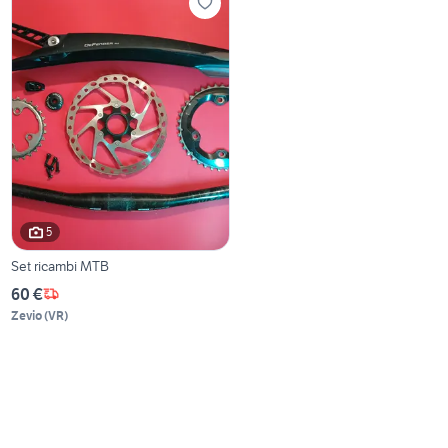
5
Set ricambi MTB
60 €
Zevio
(
VR
)