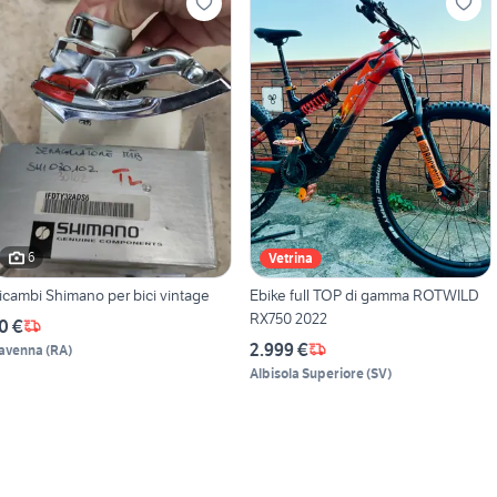
6
Vetrina
icambi Shimano per bici vintage
Ebike full TOP di gamma ROTWILD
RX750 2022
0 €
2.999 €
avenna
(
RA
)
Albisola Superiore
(
SV
)