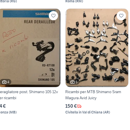
ittoria
(
RG
)
Roma
(
RM
)
4
6
eragliatore post. Shimano 105 12v
Ricambi per MTB Shimano Sram
er ricambi
Magura Avid Juicy
4 €
150 €
onza
(
MB
)
Civitella in Val di Chiana
(
AR
)