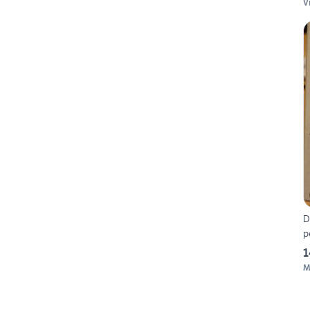
V
D
p
1
M