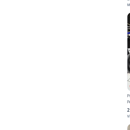
M
P
P
2
V