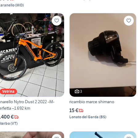
aranello
(
MO
)
3
Vetrina
inarello Nytro Dust 2 2022 -M-
ricambio marce shimano
erfetta –1.692 km
15 €
.400 €
Lonato del Garda
(
BS
)
iterbo
(
VT
)