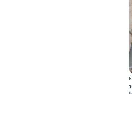
R
1
R