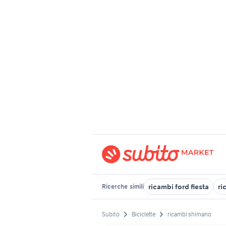
ricambi ford fiesta
ri
Ricerche
simili
Subito
Biciclette
ricambi shimano