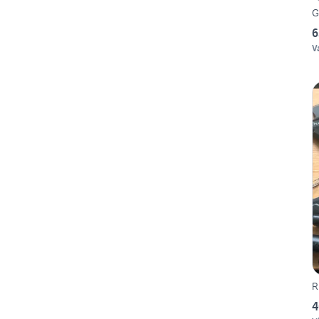
G
6
V
R
4