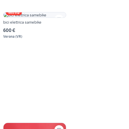
Vetrina
bici elettrica samebike
600 €
Verona
(
VR
)