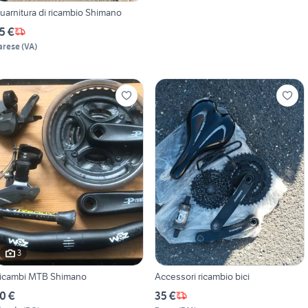
uarnitura di ricambio Shimano
5 €
arese
(
VA
)
3
icambi MTB Shimano
Accessori ricambio bici
0 €
35 €