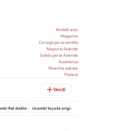
Modelli auto
Magazine
Consigli per la vendita
Negozi e Aziende
Subito per le Aziende
Assistenza
Ricerche salvate
Preferiti
Vendi
ambi fiat doblo
ricambi toyota originali
ricambi originali mbk bo