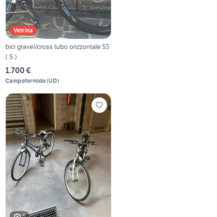
Vetrina
bici gravel/cross tubo orizzontale 53
( S )
1.700 €
Campoformido
(
UD
)
6