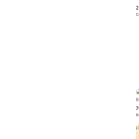
2
C
B
7
R