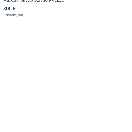
Mtb Cannondale ULTIMO PREZZO
800 €
Lissone
(
MB
)