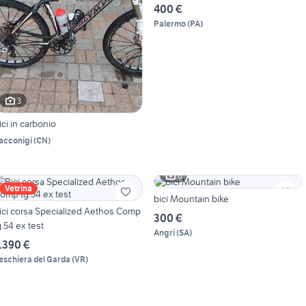
400 €
Palermo
(
PA
)
3
ici in carbonio
acconigi
(
CN
)
6
Vetrina
bici Mountain bike
ici corsa Specialized Aethos Comp
300 €
g.54 ex test
Angri
(
SA
)
.390 €
eschiera del Garda
(
VR
)