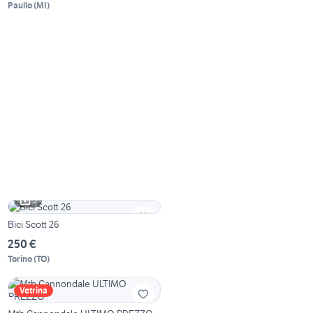
Paullo
(
MI
)
5
Bici Scott 26
250 €
Torino
(
TO
)
Vetrina