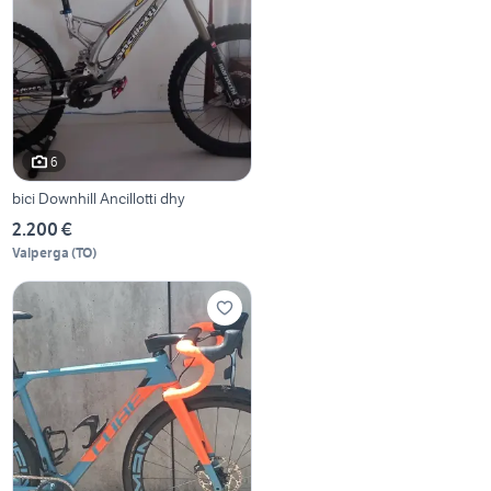
6
bici Downhill Ancillotti dhy
2.200 €
Valperga
(
TO
)