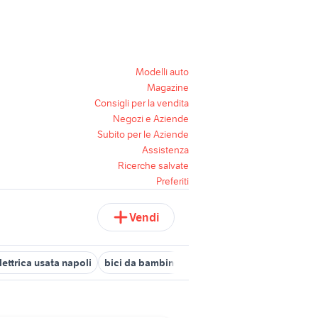
Modelli auto
Magazine
Consigli per la vendita
Negozi e Aziende
Subito per le Aziende
Assistenza
Ricerche salvate
Preferiti
Vendi
lettrica usata napoli
bici da bambino
taglia 54 bici da corsa
bi