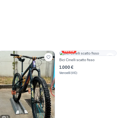
Vetrina
Bici Cinelli scatto fisso
1.000 €
Vercelli
(
VC
)
5