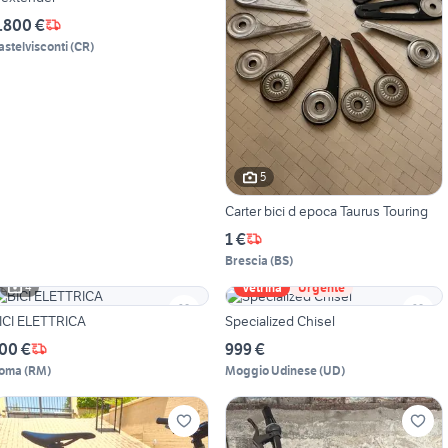
.800 €
astelvisconti
(
CR
)
5
Carter bici d epoca Taurus Touring
1 €
Brescia
(
BS
)
4
Vetrina
Urgente
ICI ELETTRICA
Specialized Chisel
00 €
999 €
oma
(
RM
)
Moggio Udinese
(
UD
)