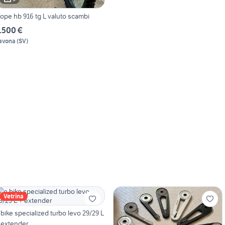
ope hb 916 tg L valuto scambi
.500 €
avona
(
SV
)
Vetrina
ecialized turbo levo 29/29 L
 extender