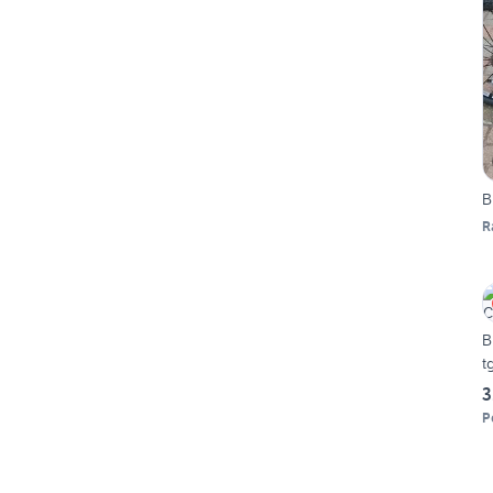
B
R
B
t
3
P