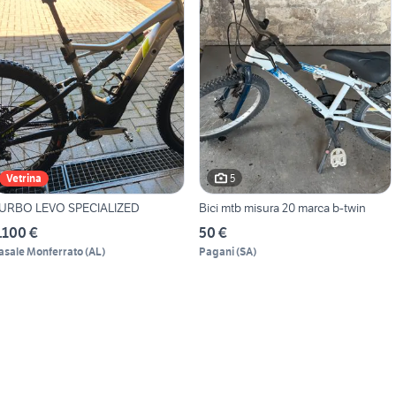
5
Vetrina
URBO LEVO SPECIALIZED
Bici mtb misura 20 marca b-twin
.100 €
50 €
asale Monferrato
(
AL
)
Pagani
(
SA
)