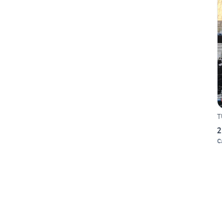
T
2
C