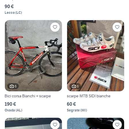
90 €
Lecco
(
LC
)
6
6
Bici corsa Bianchi + scarpe
scarpe MTB SIDI bianche
190 €
60 €
Ovada
(
AL
)
Segrate
(
MI
)