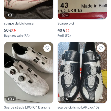
4
3
scarpe da bici corsa
Scarpe bici
50 €
40 €
Bagnacavallo
(
RA
)
Forli'
(
FC
)
4
6
Scarpe strada EKOI C4 Bianche
scarpe ciclismo LAKE cx402