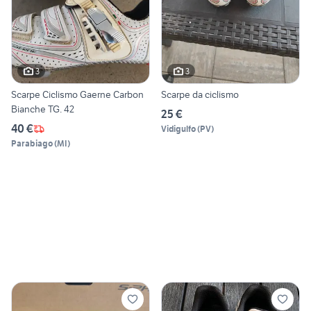
3
3
Scarpe Ciclismo Gaerne Carbon
Scarpe da ciclismo
Bianche TG. 42
25 €
40 €
Vidigulfo
(
PV
)
Parabiago
(
MI
)