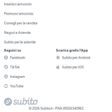
Console e
Accessori per
Casalinghi
Inserisci annuncio
Videogiochi
animali
Elettrodomestici
Promuovi annuncio
Audio/Video
Musica e Film
Giardino e Fai da te
Consigli per la vendita
Fotografia
Libri e Riviste
Abbigliamento e
Negozi e Aziende
Telefonia
Strumenti Musicali
Accessori
Subito per le aziende
Sports
Tutto per i bambini
Seguici su
Scarica gratis l'App
Biciclette
Facebook
Subito per Android
Collezionismo
TikTok
Subito per iOS
Instagram
YouTube
©
2026
Subito.it - P.IVA 05526340962