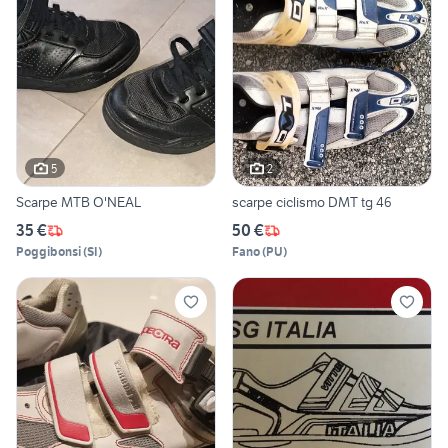
5
2
Scarpe MTB O'NEAL
scarpe ciclismo DMT tg 46
35 €
50 €
Poggibonsi
(
SI
)
Fano
(
PU
)