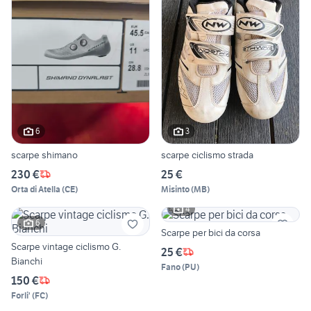
6
3
scarpe shimano
scarpe ciclismo strada
230 €
25 €
Orta di Atella
(
CE
)
Misinto
(
MB
)
4
6
Scarpe per bici da corsa
Scarpe vintage ciclismo G.
25 €
Bianchi
Fano
(
PU
)
150 €
Forli'
(
FC
)