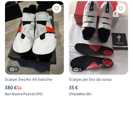
6
5
Scarpe Sworks 44 bianche
Scarpe per bici da corsa
380 €
35 €
San Mauro Pascoli
(
FC
)
Chiusdino
(
SI
)