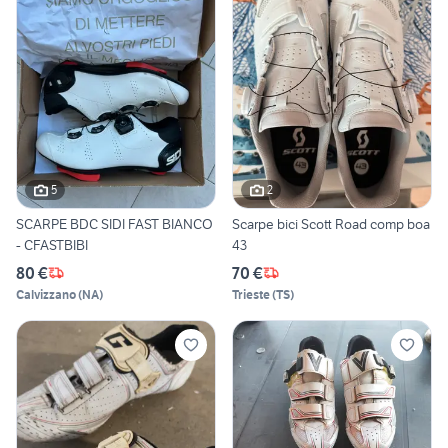
5
2
SCARPE BDC SIDI FAST BIANCO
Scarpe bici Scott Road comp boa
- CFASTBIBI
43
80 €
70 €
Calvizzano
(
NA
)
Trieste
(
TS
)