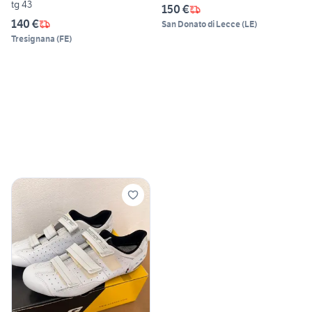
tg 43
150 €
140 €
San Donato di Lecce
(
LE
)
Tresignana
(
FE
)