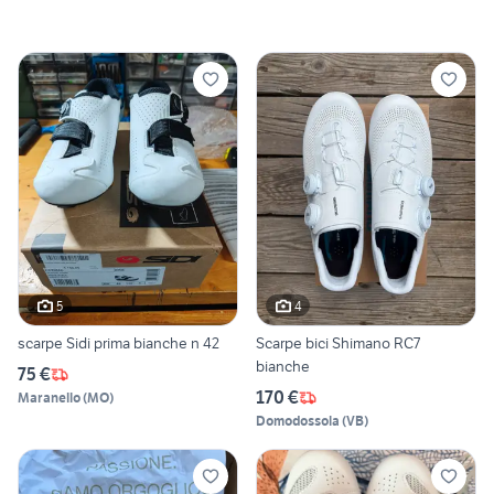
5
4
scarpe Sidi prima bianche n 42
Scarpe bici Shimano RC7
bianche
75 €
170 €
Maranello
(
MO
)
Domodossola
(
VB
)