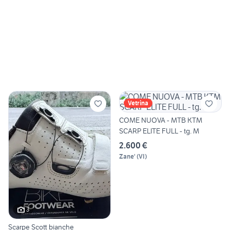
Vetrina
COME NUOVA - MTB KTM
SCARP ELITE FULL - tg. M
2.600 €
Zane'
(
VI
)
3
Scarpe Scott bianche