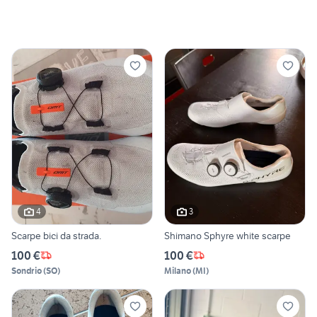
4
3
Scarpe bici da strada.
Shimano Sphyre white scarpe
100 €
100 €
Sondrio
(
SO
)
Milano
(
MI
)