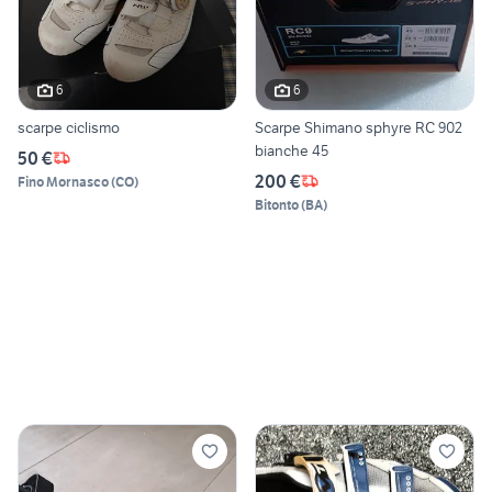
6
6
scarpe ciclismo
Scarpe Shimano sphyre RC 902
bianche 45
50 €
200 €
Fino Mornasco
(
CO
)
Bitonto
(
BA
)