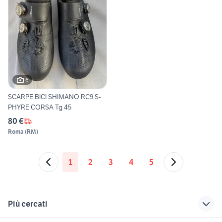
6
SCARPE BICI SHIMANO RC9 S-
PHYRE CORSA Tg 45
80 €
Roma
(
RM
)
1
2
3
4
5
Più cercati