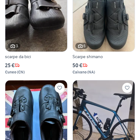
3
6
scarpe da bici
Scarpe shimano
25 €
50 €
Cuneo
(
CN
)
Caivano
(
NA
)