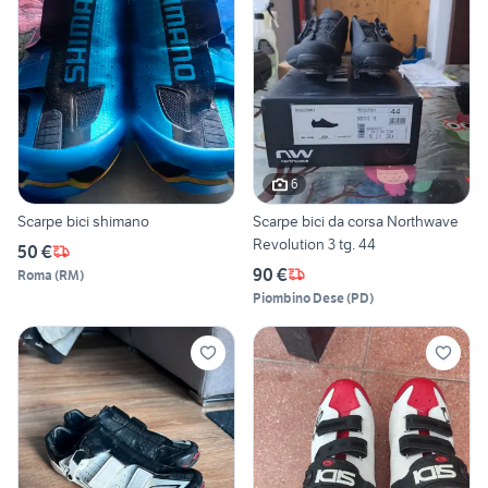
6
Scarpe bici shimano
Scarpe bici da corsa Northwave
Revolution 3 tg. 44
50 €
90 €
Roma
(
RM
)
Piombino Dese
(
PD
)