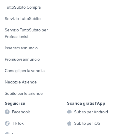
Uffici e Locali
TuttoSubito Compra
commerciali
Servizio TuttoSubito
elettronica
per la casa e la
sports e hobby
Servizio TuttoSubito per
persona
Informatica
Animali
Professionisti
Arredamento e
Console e
Accessori per
Casalinghi
Inserisci annuncio
Videogiochi
animali
Elettrodomestici
Promuovi annuncio
Audio/Video
Musica e Film
Giardino e Fai da te
Consigli per la vendita
Fotografia
Libri e Riviste
Abbigliamento e
Negozi e Aziende
Telefonia
Strumenti Musicali
Accessori
Subito per le aziende
Sports
Tutto per i bambini
Seguici su
Scarica gratis l'App
Biciclette
Facebook
Subito per Android
Collezionismo
TikTok
Subito per iOS