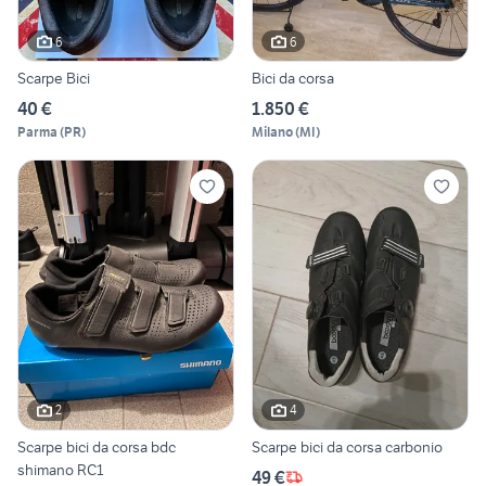
6
6
Scarpe Bici
Bici da corsa
40 €
1.850 €
Parma
(
PR
)
Milano
(
MI
)
2
4
Scarpe bici da corsa bdc
Scarpe bici da corsa carbonio
shimano RC1
49 €