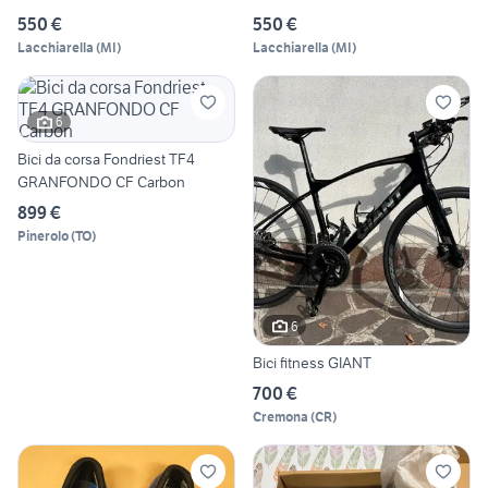
550 €
550 €
Lacchiarella
(
MI
)
Lacchiarella
(
MI
)
6
Bici da corsa Fondriest TF4
GRANFONDO CF Carbon
899 €
Pinerolo
(
TO
)
6
Bici fitness GIANT
700 €
Cremona
(
CR
)