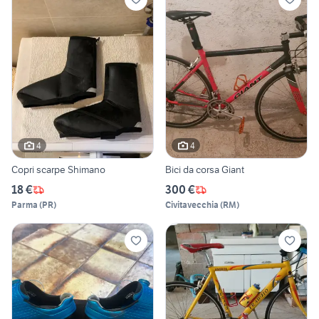
4
4
Copri scarpe Shimano
Bici da corsa Giant
18 €
300 €
Parma
(
PR
)
Civitavecchia
(
RM
)