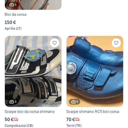
6
Bici da corsa
150 €
Aprilia
(
LT
)
4
5
Scarpe bici da corsa shimano
Scarpe shimano RC5 bici corsa
50 €
70 €
Campobasso
(
CB
)
Terni
(
TR
)