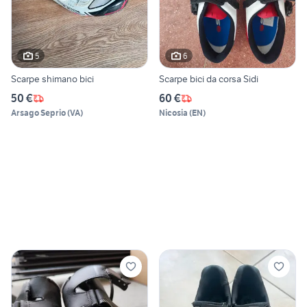
5
6
Scarpe shimano bici
Scarpe bici da corsa Sidi
50 €
60 €
Arsago Seprio
(
VA
)
Nicosia
(
EN
)