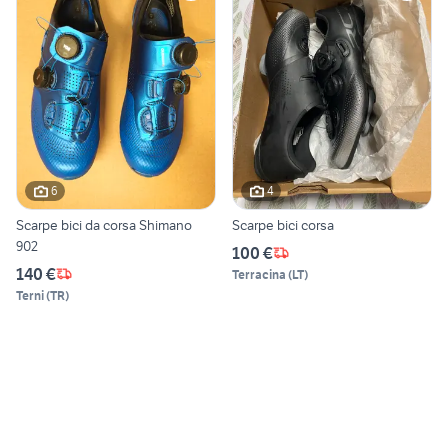
6
4
Scarpe bici da corsa Shimano
Scarpe bici corsa
902
100 €
140 €
Terracina
(
LT
)
Terni
(
TR
)