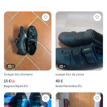
3
4
Scarpe bici shimano
scarpe bici da corsa
15 €
40 €
Bagno a Ripoli
(
FI
)
Sesto Fiorentino
(
FI
)