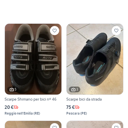
5
3
Scarpe Shimano per bici nº 46
Scarpe bici da strada
20 €
75 €
Reggio nell'Emilia
(
RE
)
Pescara
(
PE
)